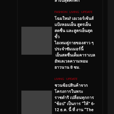
ลางปีสุดคึกคัก
FASHION
LIVING
UPDATE
โฉมใหม่
! เอเวอร์เซ้นส์
แป้งหอมเย็น สูตรเย็น
สดชื่น และสูตรเย็นสุด
ขั้ว
ไอเทมคู่กายของสาว ๆ
ประจำซัมเมอร์นี้
เย็นสดชื่นเต็มคาราเบล
อัพเลเวลความหอม
ยาวนาน
8
ชม.
LIVING
UPDATE
ชวนช้อปสินค้าจาก
โครงการในพระ
ราชดำริ เปลี่ยนทุกการ
“ช้อป” เป็นการ “ให้” 6-
12 ธ.ค. นี้ ที่ งาน “The