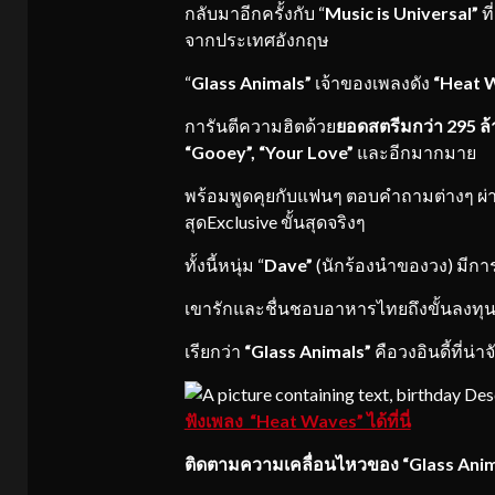
กลับมาอีกครั้งกับ “
Music is Universal”
ที
จากประเทศอังกฤษ
“
Glass Animals”
เจ้าของเพลงดัง
“Heat 
การันตีความฮิตด้วย
ยอดสตรีมกว่า
295 ล้
“Gooey”, “Your Love”
และอีกมากมาย
พร้อมพูดคุยกับแฟนๆ ตอบคำถามต่างๆ ผ่
สุดExclusive ขั้นสุดจริงๆ
ทั้งนี้หนุ่ม “
Dave”
(นักร้องนำของวง) มีกา
เขารักและชื่นชอบอาหารไทยถึงขั้นลงทุ
เรียกว่า
“Glass Animals”
คือวงอินดี้ที่น่
ฟังเพลง “Heat Waves” ได้ที่นี่
ติดตามความเคลื่อนไหวของ
“
Glass Anim