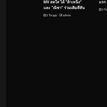
MV สดใส ได้ “ต้าเหนิง”
แรก 8
และ “ณิชา” ร่วมเติมสีสัน
3 วั
2 วัน ago
admin