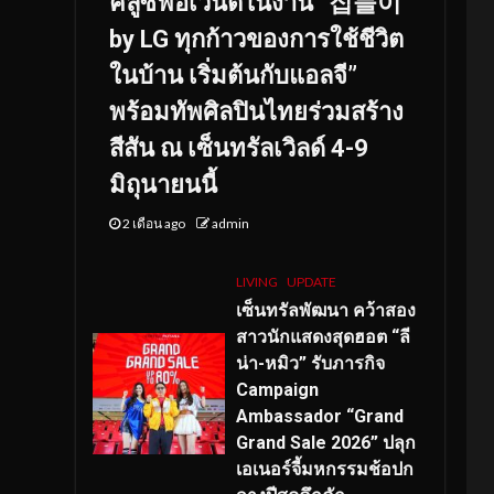
คลูซีฟอีเวนต์ในงาน “집들이
by LG ทุกก้าวของการใช้ชีวิต
ในบ้าน เริ่มต้นกับแอลจี”
พร้อมทัพศิลปินไทยร่วมสร้าง
สีสัน ณ เซ็นทรัลเวิลด์ 4-9
มิถุนายนนี้
2 เดือน ago
admin
LIVING
UPDATE
เซ็นทรัลพัฒนา คว้าสอง
สาวนักแสดงสุดฮอต “ลี
น่า-หมิว” รับภารกิจ
Campaign
Ambassador “Grand
Grand Sale 2026” ปลุก
เอเนอร์จี้มหกรรมช้อปก