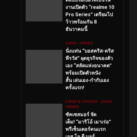
งานเปิดตัว “realme 10
Pro Series” เตรียมไป
ว้าวพร้อมกัน 8
ธันวาคมนี้
LIVING
UPDATE
นั่งแท่น “บอสคริส-คริส
พีรวัส” ผุดธุรกิจของตัว
เอง “สลัดแห่งอนาคต”
พร้อมเปิดตัวหนัง
สั้น เล่นเอง-กำกับเอง
ครั้งแรก!
EVENT & CONCERT
LIVING
UPDATE
ซัคเซสมอร์ จัด
เต็ม
!
“มาริโอ้ เมาเร่อ”
พรีเซ็นเตอร์คนแรก
เอส
.โอ.ดี มอร์