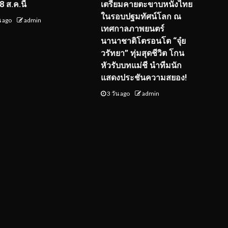
 ส.ค.นี้
เตรียมคายตะขาบหนังไทย
ในรอบปฐมทัศน์โลก ณ
น ago
admin
เทศกาลภาพยนตร์
นานาชาติโตรอนโต “จุ๋ย
วรัทยา” ทุ่มสุดชีวิต โกน
หัวรับบทแม่ชี นำทีมนัก
แสดงประชันความสยอง!
3 วัน ago
admin