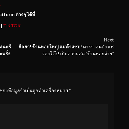
M
tform ต่างๆ ได้ที่
|
TIKTOK
Next
เท่นพรี
ฮือฮา
! ร้านหอยใหญ่ แม่ค้าแซ่บ!
ดารา-คนดัง แห่
พรั่ง
จองโต๊ะ! เปิบความสด “ร้านหอยจ๋าฯ”
ช่องข้อมูลจำเป็นถูกทำเครื่องหมาย
*