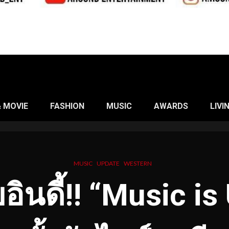
& MOVIE
FASHION
MUSIC
AWARDS
LIVI
MUSIC
UPDATE
WESTERN
นดี้!! “Music is