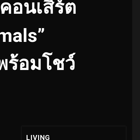
มคอนเสิร์ต
imals”
พร้อมโชว์
LIVING