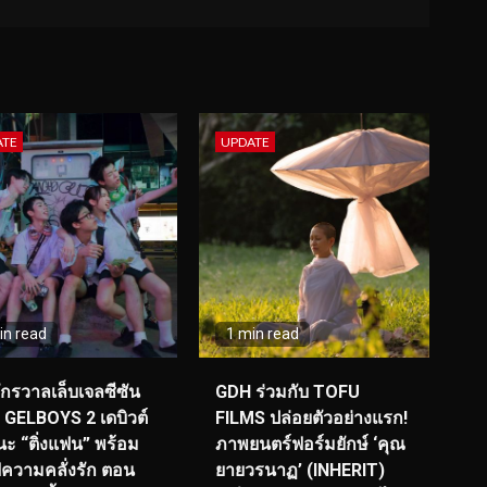
ATE
UPDATE
in read
1 min read
จักรวาลเล็บเจลซีซัน
GDH ร่วมกับ TOFU
! GELBOYS 2 เดบิวต์
FILMS ปล่อยตัวอย่างแรก!
ะ “ติ่งแฟน” พร้อม
ภาพยนตร์ฟอร์มยักษ์ ‘คุณ
์ฟความคลั่งรัก ตอน
ยายวรนาฏ’ (INHERIT)