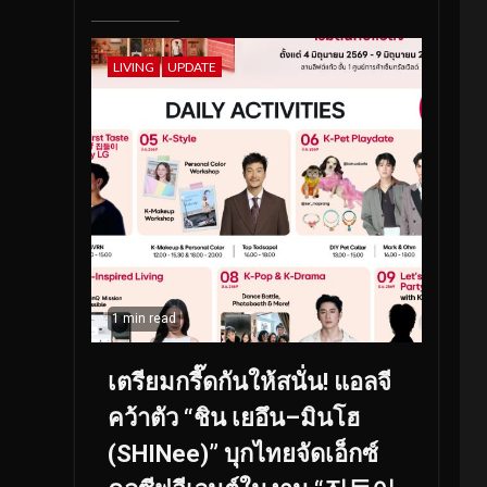
LIVING
UPDATE
1 min read
เตรียมกรี๊ดกันให้สนั่น! แอลจี
คว้าตัว “ชิน เยอึน–มินโฮ
(SHINee)” บุกไทยจัดเอ็กซ์