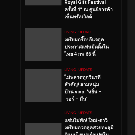
Royal Gift Festival
ครั้งที่ 4” ณ ศูนย์การค้า
เซ็นทรัลเวิลด์
LIVING
UPDATE
เตรียมกรี๊ด! อีแจอุค
ประกาศแฟนมีตติ้งใน
ไทย 4 กพ 66 นี้
LIVING
UPDATE
ไม่พลาดทุกวินาที
สำคัญ
! สามหนุ่ม
บ้าน vivo ‘หยิ่น –
วอร์ – มีน’
LIVING
UPDATE
แซ่บไม่พัก! ใหม่-ดาวิ
เตรียมอวดลุคสวยทะลุมิ
ติแบบไฮเปอร์สเปซใน