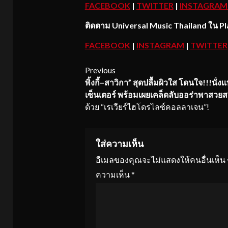
FACEBOOK
|
TWITTER
|
INSTAGRA
ติดตาม
Universal Music Thailand ใน Pla
FACEBOOK
|
INSTAGRAM
|
TWITTER
Continue
Previous
พิ้งกี้
–
สาวิกา
”
สุดปลื้มผิวใส โดนใจ
!!!
นั่งเ
Reading
เซ็นเตอร์ พร้อมเผยเคล็ดลับออร่าพาสวยสะ
ด้วย “เรเวียร์ไฮโดรไลซ์คอลลาเจน”!
ใส่ความเห็น
อีเมลของคุณจะไม่แสดงให้คนอื่นเห็น
ความเห็น
*