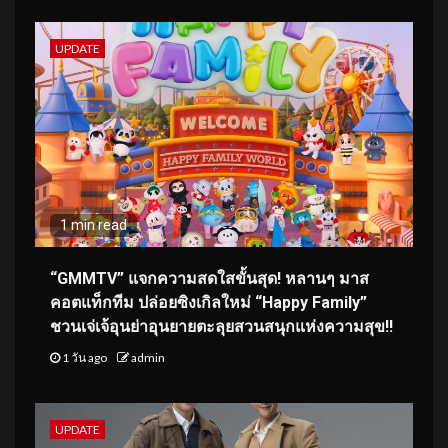
UPDATE
1 min read
“GMMTV” แจกความสดใสขั้นสุด! หลานๆ มาส
คอตแท็กทีม ปล่อยซิงเกิลใหม่ “Happy Family”
ชวนเจ่เจ้อุนย่าอุนยายตะลุยสวนสนุกแห่งความสุข!!
1 วัน ago
admin
UPDATE