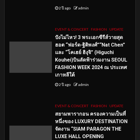
2 ปี ago
admin
EVENT & CONCERT
FASHION
UPDATE
ปังไม่ไหว! 3 พระเอกซีรีส์วายสุด
ฮอต “ฟอร์ด-ฐิติพงศ์”“Nat Chen”
และ “โคเฮย์ ฮิงุจิ” (Higuchi
Kouhei)บินลัดฟ้าร่วมงาน SEOUL
FASHION WEEK 2024 ณ ประเทศ
เกาหลีใต้
2 ปี ago
admin
EVENT & CONCERT
FASHION
UPDATE
สยามพารากอน ครองความเป็นที่
หนึ่งของ LUXURY DESTINATION
จัดงาน “SIAM PARAGON THE
LUXE HALL OPENING