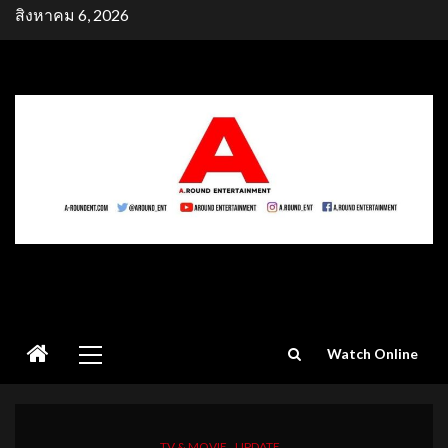
Skip
สิงหาคม 6, 2026
to
content
Primary
Watch Online
Menu
TV & MOVIE
UPDATE