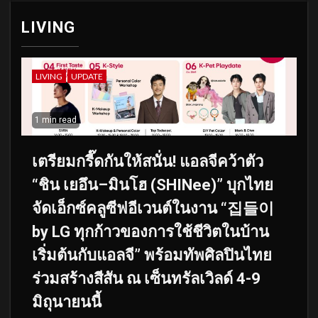
LIVING
LIVING
UPDATE
1 min read
เตรียมกรี๊ดกันให้สนั่น! แอลจีคว้าตัว
“ชิน เยอึน–มินโฮ (SHINee)” บุกไทย
จัดเอ็กซ์คลูซีฟอีเวนต์ในงาน “집들이
by LG ทุกก้าวของการใช้ชีวิตในบ้าน
เริ่มต้นกับแอลจี” พร้อมทัพศิลปินไทย
ร่วมสร้างสีสัน ณ เซ็นทรัลเวิลด์ 4-9
มิถุนายนนี้