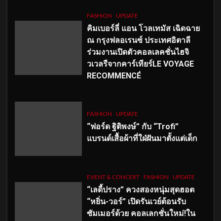
FASHION
UPDATE
คิมเบอร์ลี่ แอน โวลเทมัส เฉิดฉาย
ณ กรุงฟลอเรนซ์ ประเทศอิตาลี
ร่วมงานเปิดตัวคอลเลคชั่นไฮจิ
วเวลรีจากคาร์เทียร์LE VOYAGE
RECOMMENCÉ
FASHION
UPDATE
“ฟอร์ด ฐิติพงษ์” กับ “Trofi”
แบรนด์เสื้อผ้าที่ใฝ่ฝันมาตั้งแต่เด็ก
EVENT & CONCERT
FASHION
UPDATE
“เลดี้ปราง” ควงสองหนุ่มสุดฮอต
“หยิ่น-วอร์” เปิดรันเวย์ต้อนรับ
ซัมเมอร์ด้วย คอลเลกชั่นใหม่!ใน