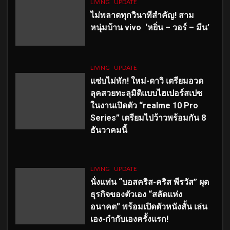
LIVING
UPDATE
ไม่พลาดทุกวินาทีสำคัญ
! สาม
หนุ่มบ้าน vivo ‘หยิ่น – วอร์ – มีน’
LIVING
UPDATE
แซ่บไม่พัก! ใหม่-ดาวิ เตรียมอวด
ลุคสวยทะลุมิติแบบไฮเปอร์สเปซ
ในงานเปิดตัว “realme 10 Pro
Series” เตรียมไปว้าวพร้อมกัน 8
ธันวาคมนี้
LIVING
UPDATE
นั่งแท่น “บอสคริส-คริส พีรวัส” ผุด
ธุรกิจของตัวเอง “สลัดแห่ง
อนาคต” พร้อมเปิดตัวหนังสั้น เล่น
เอง-กำกับเองครั้งแรก!