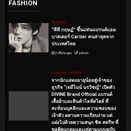
FASHION
FASHION
“พีพี กฤษฏ์” ขึ้นแท่นแบรนด์แอม
บาสเดอร์ Cartier คนล่าสุดจาก
ประเทศไทย
2 เดือน ago
admin
FASHION
UPDATE
จากนักแสดงอายุน้อยสู่เจ้าของ
ธุรกิจ “เจมีไนน์ นรวิชญ์” เปิดตัว
DIVINE Brand Official แบรนด์
เสื้อผ้าและสินค้าไลฟ์สไตล์ ที่
สะท้อนบุคลิกและความชอบของ
เจ้าตัว ผสานความเรียบง่าย แต่
แฝงไปด้วยความสนุก ชิค สตรีท ที่
ขอติดแกลมและเท่ตามแบบฉบับ