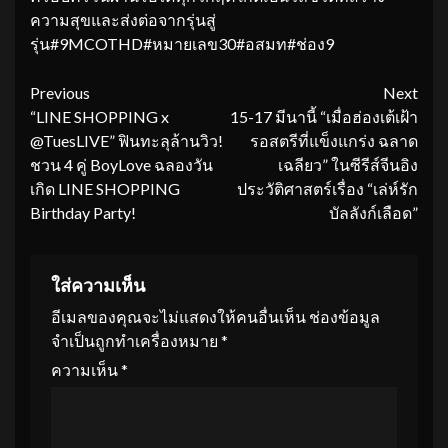
ความสุขและส่งต่อจากรุ่นสู่
รุ่น#9MCOTHD#หมายเลข30#อสมท#ช่อง9
Continue
Previous
Next
“LINE SHOPPING x
15-17 มีนานี้ “เมื่อฮ่องเต้เฝ้า
Reading
@TuesLIVE” ฟินทะลุล้านวิว!
รอสตรีที่แข็งแกร่ง ฉลาด
ชวน 4 คู่ BoyLove ฉลองวัน
เฉลียว” ในซีรีส์จีนอิง
เกิด LINE SHOPPING
ประวัติศาสตร์เรื่อง “เล่ห์รัก
Birthday Party!
บัลลังก์เลือด”
ใส่ความเห็น
อีเมลของคุณจะไม่แสดงให้คนอื่นเห็น
ช่องข้อมูล
จำเป็นถูกทำเครื่องหมาย
*
ความเห็น
*