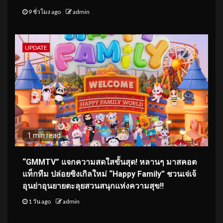
9 ชั่วโมง ago
admin
UPDATE
1 min read
“GMMTV” แจกความสดใสขั้นสุด! หลานๆ มาสคอต
แท็กทีม ปล่อยซิงเกิลใหม่ “Happy Family” ชวนเจ่เจ้
อุนย่าอุนยายตะลุยสวนสนุกแห่งความสุข!!
1 วัน ago
admin