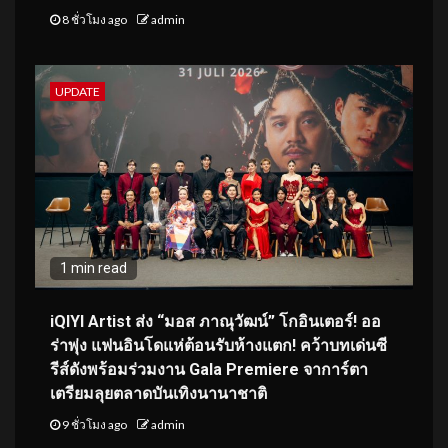
8 ชั่วโมง ago
admin
UPDATE
1 min read
iQIYI Artist ส่ง “มอส ภาณุวัฒน์” โกอินเตอร์! ออ
ร่าพุ่ง แฟนอินโดแห่ต้อนรับห้างแตก! คว้าบทเด่นซี
รีส์ดังพร้อมร่วมงาน Gala Premiere จาการ์ตา
เตรียมลุยตลาดบันเทิงนานาชาติ
9 ชั่วโมง ago
admin