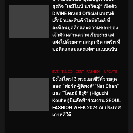
ธุรกิจ “เจมีไนน์ นรวิชญ์” เปิดตัว
DIVINE Brand Official แบรนด์
เสื้อผ้าและสินค้าไลฟ์สไตล์ ที่
สะท้อนบุคลิกและความชอบของ
เจ้าตัว ผสานความเรียบง่าย แต่
แฝงไปด้วยความสนุก ชิค สตรีท ที่
ขอติดแกลมและเท่ตามแบบฉบับ
EVENT & CONCERT
FASHION
UPDATE
ปังไม่ไหว! 3 พระเอกซีรีส์วายสุด
ฮอต “ฟอร์ด-ฐิติพงศ์”“Nat Chen”
และ “โคเฮย์ ฮิงุจิ” (Higuchi
Kouhei)บินลัดฟ้าร่วมงาน SEOUL
FASHION WEEK 2024 ณ ประเทศ
เกาหลีใต้