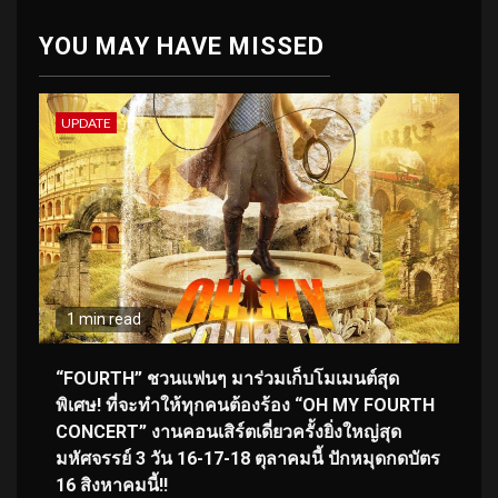
YOU MAY HAVE MISSED
UPDATE
1 min read
“FOURTH” ชวนแฟนๆ มาร่วมเก็บโมเมนต์สุด
พิเศษ! ที่จะทำให้ทุกคนต้องร้อง “OH MY FOURTH
CONCERT” งานคอนเสิร์ตเดี่ยวครั้งยิ่งใหญ่สุด
มหัศจรรย์ 3 วัน 16-17-18 ตุลาคมนี้ ปักหมุดกดบัตร
16 สิงหาคมนี้!!