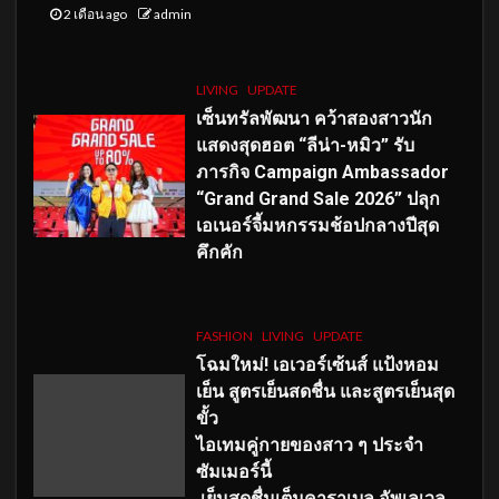
2 เดือน ago
admin
LIVING
UPDATE
เซ็นทรัลพัฒนา คว้าสองสาวนัก
แสดงสุดฮอต “ลีน่า-หมิว” รับ
ภารกิจ Campaign Ambassador
“Grand Grand Sale 2026” ปลุก
เอเนอร์จี้มหกรรมช้อปกลางปีสุด
คึกคัก
FASHION
LIVING
UPDATE
โฉมใหม่
! เอเวอร์เซ้นส์ แป้งหอม
เย็น สูตรเย็นสดชื่น และสูตรเย็นสุด
ขั้ว
ไอเทมคู่กายของสาว ๆ ประจำ
ซัมเมอร์นี้
เย็นสดชื่นเต็มคาราเบล อัพเลเวล