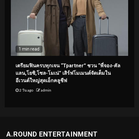
1 min read
เตรียมฟินครบทุกเจน “Tpartner” ชวน “พี่จอง-คัล
แลน,โยชิ,โซล-โมเน่” เสิร์ฟโมเมนต์จัดเต็มใน
อีเวนต์ใหญ่สุดเอ็กคลูชีฟ
2 วัน ago
admin
A.ROUND ENTERTAINMENT