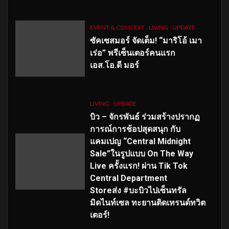
EVENT & CONCERT
LIVING
UPDATE
ซัคเซสมอร์ จัดเต็ม
!
“มาริโอ้ เมา
เร่อ” พรีเซ็นเตอร์คนแรก
เอส
.โอ.ดี มอร์
LIVING
UPDATE
บิว – จักรพันธ์ ร่วมสร้างปรากฏ
การณ์การช้อปสุดสนุก กับ
แคมเปญ “Central Midnight
Sale”ในรูปแบบ On The Way
Live ครั้งแรก! ผ่าน Tik Tok
Central Department
Storeส่ง #บะบิวไปเซ็นทรัล
มิดไนท์เซล ทะยานติดเทรนด์ทวิต
เตอร์!