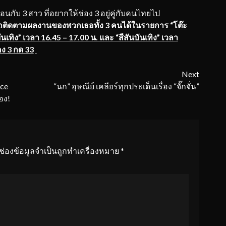
บ 3 สาว ที่อยากให้ช่อง 3 อยู่คู่กับคนไทยไป
ติดตามผลงานของพวกเธอทั้ง 3 คนได้ในรายการ “โต๊ะ
บันเทิง” เวลา 16.45 – 17.00 น. และ “สีสันบันเทิง” เวลา
อง 3 กด 33
Next
ice
“นก” อุษณีย์ เคลียร์ทุกประเด็นเรื่อง “จั๊กจั่น”
อง!
ช่องข้อมูลจำเป็นถูกทำเครื่องหมาย
*