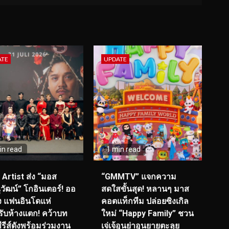
ATE
UPDATE
in read
1 min read
I Artist ส่ง “มอส
“GMMTV” แจกความ
วัฒน์” โกอินเตอร์! ออ
สดใสขั้นสุด! หลานๆ มาส
ุ่ง แฟนอินโดแห่
คอตแท็กทีม ปล่อยซิงเกิล
รับห้างแตก! คว้าบท
ใหม่ “Happy Family” ชวน
ซีรีส์ดังพร้อมร่วมงาน
เจ่เจ้อุนย่าอุนยายตะลุย