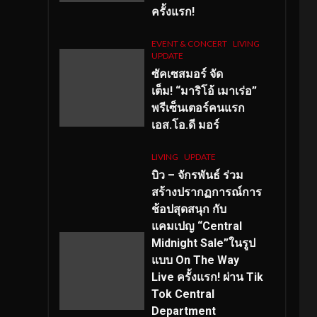
ครั้งแรก!
EVENT & CONCERT
LIVING
UPDATE
ซัคเซสมอร์ จัด
เต็ม
!
“มาริโอ้ เมาเร่อ”
พรีเซ็นเตอร์คนแรก
เอส
.โอ.ดี มอร์
LIVING
UPDATE
บิว – จักรพันธ์ ร่วม
สร้างปรากฏการณ์การ
ช้อปสุดสนุก กับ
แคมเปญ “Central
Midnight Sale”ในรูป
แบบ On The Way
Live ครั้งแรก! ผ่าน Tik
Tok Central
Department