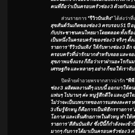
คนที่ถือว่าเป็นครอบครัวช่อง 3 ด้วยกัน
ส่วนรายการ
“รีวิวบันเทิง”
ได้ส่งว่าที
สุขสันต์วันเกิดของช่อง 3 ครบรอบ 51 ปี
กับประชาชนคนไทยมาโดยตลอด ทั้งเรื่องข
เป็นหนึ่งในครอบครัวของช่อง 3 จริงๆ ตั้งแ
รายการ
‘รีวิวบันเทิง’ ให้กับทางช่อง 3 อี
ครอบครัวที่น่ารักมากสำหรับจอย และจอย
สุขภาพแข็งแรง ก็ถือว่าเราผ่านอะไรกันมา
เศรษฐกิจ และหลายๆ อย่าง ก็ขอให้เราจับมื
ปิดท้ายคำอวยพรจากสาวน่ารัก
“พีพ
ช่อง 3 ผลิตผลงานดีๆ แบบนี้ ออกมาให้คนไ
แฟนๆ ไปนานๆ ค่ะ หนูรู้สึกดีใจ และภูมิใ
ไม่ว่าจะเป็นบทบาทของการแสดงละคร หรื
3 เริ่มรู้จักหนู ก็คือการเป็นพิธีกรรายการ
‘
โอกาส และเห็นศักยภาพในตัวหนู ทำให้หน
รายการ ‘สีสันบันเทิง’ ซึ่งปีนี้ก็กำลังจะเข้า
มากๆ กับการได้มาเป็นครอบครัวช่อง 3 ค่