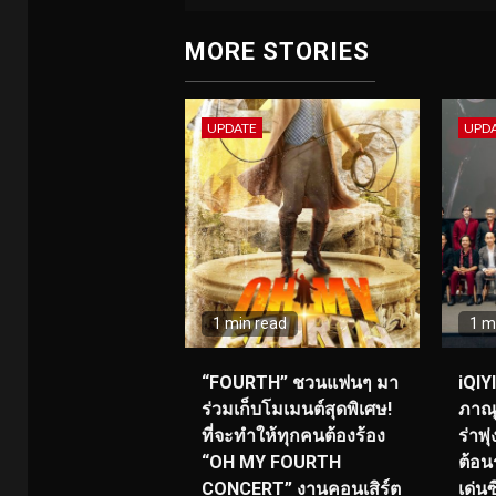
MORE STORIES
UPDATE
UPD
1 min read
1 m
“FOURTH” ชวนแฟนๆ มา
iQIY
ร่วมเก็บโมเมนต์สุดพิเศษ!
ภาณุ
ที่จะทำให้ทุกคนต้องร้อง
ร่าพ
“OH MY FOURTH
ต้อน
CONCERT” งานคอนเสิร์ต
เด่น