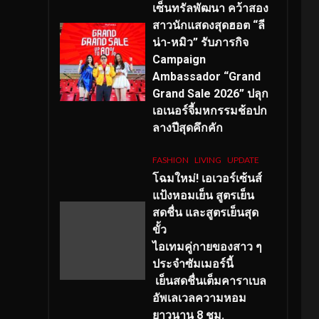
เซ็นทรัลพัฒนา คว้าสอง
สาวนักแสดงสุดฮอต “ลี
น่า-หมิว” รับภารกิจ
Campaign
Ambassador “Grand
Grand Sale 2026” ปลุก
เอเนอร์จี้มหกรรมช้อปก
ลางปีสุดคึกคัก
FASHION
LIVING
UPDATE
โฉมใหม่
! เอเวอร์เซ้นส์
แป้งหอมเย็น สูตรเย็น
สดชื่น และสูตรเย็นสุด
ขั้ว
ไอเทมคู่กายของสาว ๆ
ประจำซัมเมอร์นี้
เย็นสดชื่นเต็มคาราเบล
อัพเลเวลความหอม
ยาวนาน
8
ชม.