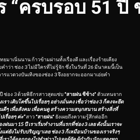
 “ครบรอบ 51 ปี ช
ทยมาเนิ่นนาน ก้าวข้ามผ่านทั้งเรื่องดี และเรื่องร้ายเคียง
า ช่อง 3 ไม่มีใครที่ไม่รู้จัก ซึ่งในวันที่ 26 มีนาคมนี้เป็น
กรรายการแวดวงบันเทิงของช่อง 3 จึงอยากจะออกมาเอ่ยคำ
อง 3 ด้วยพิธีกรสาวสุดแซ่บ
“สายฝน ชีช้าง”
ตัวแทนจาก
เรา เติบโตขึ้นไปเรื่อยๆ อย่างมั่นคง เชื่อว่าช่อง 3 ก็คงจะยึด
านดีๆ เพื่อสังคม เพื่อคนดู สร้างความสนุกสนาน สร้างสิ่งที่
เรื่อยๆ ค่ะ”
สาว
“สายฝน”
ยังเผยถึงความรู้สึกต่ออีก
องฝนมา 15 ปี เราเริ่มทำงานที่แรกที่ช่อง 3 เลย ดังนั้นเราจะ
้งแต่ยังไม่รับปริญญาเลย ช่อง 3 ก็เหมือนบ้านของเราจริงๆ
่เราได้ออกกองไปทำข่าวไปเจอผู้จัด ผู้กำกับ นักแสดงทุก