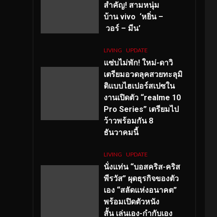
สำคัญ
! สามหนุ่ม
บ้าน vivo ‘หยิ่น –
วอร์ – มีน’
LIVING
UPDATE
แซ่บไม่พัก! ใหม่-ดาวิ
เตรียมอวดลุคสวยทะลุมิ
ติแบบไฮเปอร์สเปซใน
งานเปิดตัว “realme 10
Pro Series” เตรียมไป
ว้าวพร้อมกัน 8
ธันวาคมนี้
LIVING
UPDATE
นั่งแท่น “บอสคริส-คริส
พีรวัส” ผุดธุรกิจของตัว
เอง “สลัดแห่งอนาคต”
พร้อมเปิดตัวหนัง
สั้น เล่นเอง-กำกับเอง