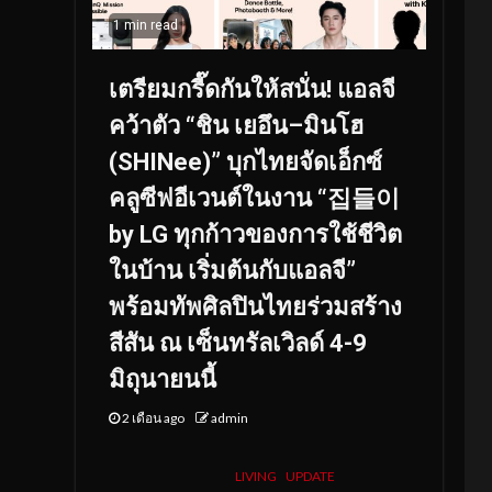
1 min read
เตรียมกรี๊ดกันให้สนั่น! แอลจี
คว้าตัว “ชิน เยอึน–มินโฮ
(SHINee)” บุกไทยจัดเอ็กซ์
คลูซีฟอีเวนต์ในงาน “집들이
by LG ทุกก้าวของการใช้ชีวิต
ในบ้าน เริ่มต้นกับแอลจี”
พร้อมทัพศิลปินไทยร่วมสร้าง
สีสัน ณ เซ็นทรัลเวิลด์ 4-9
มิถุนายนนี้
2 เดือน ago
admin
LIVING
UPDATE