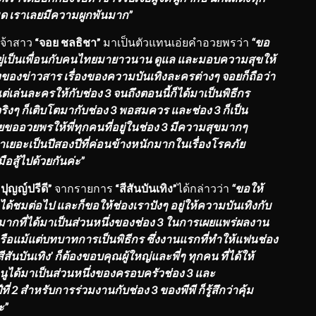
หมด เราเลยมีความผูกพันมาก”
่เจ้าสาว
“จอย ชลธิชา”
มาเป็นตัวแทนเอ่ยคำอวยพรว่า
“ขอ
 อยู่เป็นเพื่อนกับคนไทยมายาวนาน ดูแล และมอบความสุขให้
องข่าวสาร เรื่องของความบันเทิงละครต่างๆ จอยก็ถือว่า
ต่เล่นละครให้กับช่อง 3 จนถึงตอนนี้ก็ได้มาเป็นพิธีกร
ก จริงๆ ก็เติบโตมากับช่อง 3 พอสมควร และช่อง 3 ก็เป็น
ขออวยพรให้พี่ทุกคนที่อยู่ในช่อง 3 มีความสุขมากๆ
เยอะเป็นปีสองปีที่ค่อนข้างหนักมากในเรื่องโรคภัย
อสู้ไปด้วยกันค่ะ”
ี ปุญญ์ปรีดี”
จากรายการ
“สีสันบันเทิง”
ได้กล่าวว่า
“ขอให้
ด้ชมต่อไป และก็ขอให้ช่องเราปังๆ อยู่ให้ความบันเทิงกับ
จมากที่ได้มาเป็นส่วนหนึ่งของช่อง 3 ในการเผยแพร่ผลงาน
อแม้แต่บทบาทการเป็นพิธีกร ซึ่งงานแรกที่ทำให้แฟนช่อง
สีสันบันเทิง’ ก็ต้องขอบคุณผู้ใหญ่และพี่ๆ ทุกคน ที่ได้ให้
ูได้มาเป็นส่วนหนึ่งของครอบครัวช่อง 3 และ
ปีที่ 2 สำหรับการร่วมงานกับช่อง 3 ของพีพี ก็รู้สึกว่าคุ้ม
ะ”