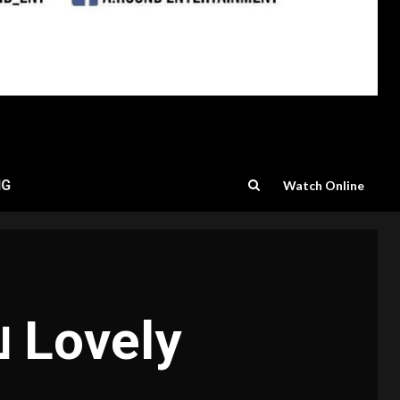
NG
Watch Online
บ
Lovely