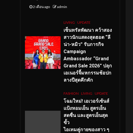
2 เดือน ago
admin
LIVING
UPDATE
เซ็นทรัลพัฒนา คว้าสอง
สาวนักแสดงสุดฮอต “ลี
น่า-หมิว” รับภารกิจ
Campaign
Ambassador “Grand
Grand Sale 2026” ปลุก
เอเนอร์จี้มหกรรมช้อปก
ลางปีสุดคึกคัก
FASHION
LIVING
UPDATE
โฉมใหม่
! เอเวอร์เซ้นส์
แป้งหอมเย็น สูตรเย็น
สดชื่น และสูตรเย็นสุด
ขั้ว
ไอเทมคู่กายของสาว ๆ