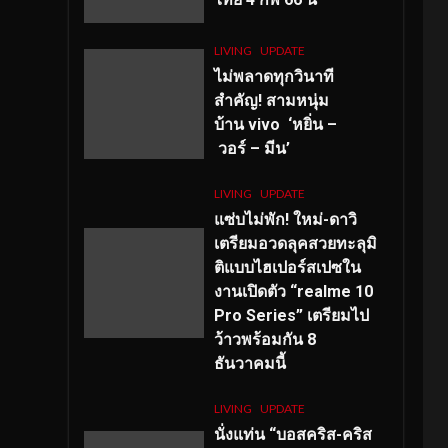
LIVING
UPDATE
ไม่พลาดทุกวินาที
สำคัญ
! สามหนุ่ม
บ้าน vivo ‘หยิ่น –
วอร์ – มีน’
LIVING
UPDATE
แซ่บไม่พัก! ใหม่-ดาวิ
เตรียมอวดลุคสวยทะลุมิ
ติแบบไฮเปอร์สเปซใน
งานเปิดตัว “realme 10
Pro Series” เตรียมไป
ว้าวพร้อมกัน 8
ธันวาคมนี้
LIVING
UPDATE
นั่งแท่น “บอสคริส-คริส