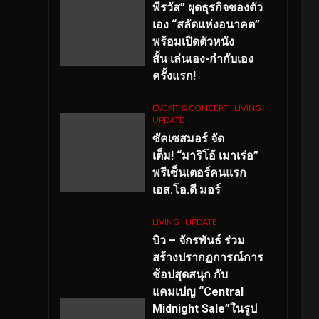
พีรวัส” ผุดธุรกิจของตัว
เอง “สลัดแห่งอนาคต”
พร้อมเปิดตัวหนัง
สั้น เล่นเอง-กำกับเอง
ครั้งแรก!
EVENT & CONCERT
LIVING
UPDATE
ซัคเซสมอร์ จัด
เต็ม
!
“มาริโอ้ เมาเร่อ”
พรีเซ็นเตอร์คนแรก
เอส
.โอ.ดี มอร์
LIVING
UPDATE
บิว – จักรพันธ์ ร่วม
สร้างปรากฏการณ์การ
ช้อปสุดสนุก กับ
แคมเปญ “Central
Midnight Sale”ในรูป