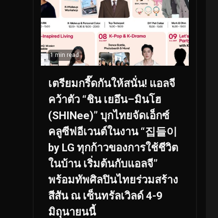
1 min read
เตรียมกรี๊ดกันให้สนั่น! แอลจี
คว้าตัว “ชิน เยอึน–มินโฮ
(SHINee)” บุกไทยจัดเอ็กซ์
คลูซีฟอีเวนต์ในงาน “집들이
by LG ทุกก้าวของการใช้ชีวิต
ในบ้าน เริ่มต้นกับแอลจี”
พร้อมทัพศิลปินไทยร่วมสร้าง
สีสัน ณ เซ็นทรัลเวิลด์ 4-9
มิถุนายนนี้