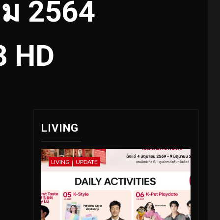
คม
2564
3 HD
LIVING
LIVING
UPDATE