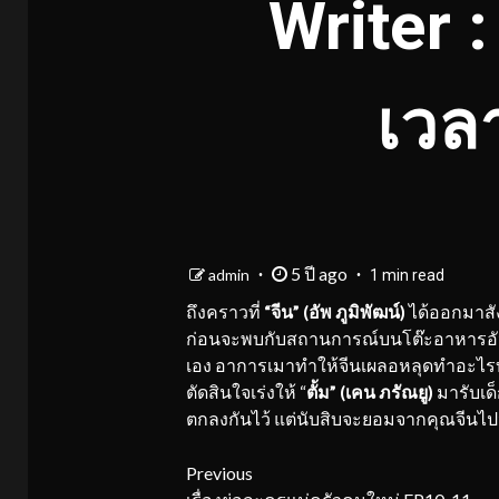
Writer 
เวล
5 ปี ago
admin
1 min read
ถึงคราวที่
“จีน” (อัพ ภูมิพัฒน์)
ได้ออกมาสัง
ก่อนจะพบกับสถานการณ์บนโต๊ะอาหารอันช
เอง อาการเมาทำให้จีนเผลอหลุดทำอะไร
ตัดสินใจเร่งให้ “
ตั้ม” (เคน ภรัณยู)
มารับเด
ตกลงกันไว้ แต่นับสิบจะยอมจากคุณจีนไปจ
Continue
Previous