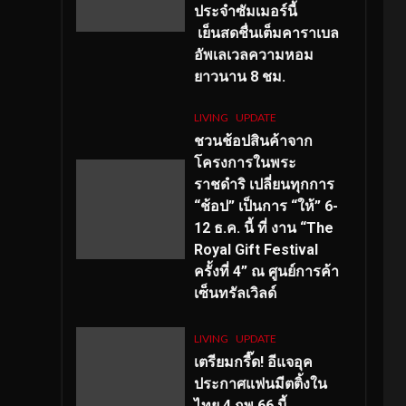
ประจำซัมเมอร์นี้
เย็นสดชื่นเต็มคาราเบล
อัพเลเวลความหอม
ยาวนาน
8
ชม.
LIVING
UPDATE
ชวนช้อปสินค้าจาก
โครงการในพระ
ราชดำริ เปลี่ยนทุกการ
“ช้อป” เป็นการ “ให้” 6-
12 ธ.ค. นี้ ที่ งาน “The
Royal Gift Festival
ครั้งที่ 4” ณ ศูนย์การค้า
เซ็นทรัลเวิลด์
LIVING
UPDATE
เตรียมกรี๊ด! อีแจอุค
ประกาศแฟนมีตติ้งใน
ไทย 4 กพ 66 นี้