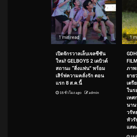
1 min read
1 m
เปิดจักรวาลเล็บเจลซีซัน
GDH 
ใหม่! GELBOYS 2 เดบิวต์
FILM
สถานะ “ติ่งแฟน” พร้อม
ภาพย
เสิร์ฟความคลั่งรัก ตอน
ยายว
แรก 8 ส.ค.นี้
เตร
ในร
18 ชั่วโมง ago
admin
เทศ
นานา
วรัทย
หัวร
แสด
18 ช