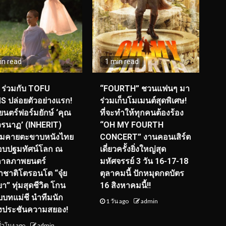
in read
1 min read
ร่วมกับ TOFU
“FOURTH” ชวนแฟนๆ มา
S ปล่อยตัวอย่างแรก!
ร่วมเก็บโมเมนต์สุดพิเศษ!
นตร์ฟอร์มยักษ์ ‘คุณ
ที่จะทำให้ทุกคนต้องร้อง
รนาฏ’ (INHERIT)
“OH MY FOURTH
ียมคายตะขาบหนังไทย
CONCERT” งานคอนเสิร์ต
อบปฐมทัศน์โลก ณ
เดี่ยวครั้งยิ่งใหญ่สุด
กาลภาพยนตร์
มหัศจรรย์ 3 วัน 16-17-18
ชาติโตรอนโต “จุ๋ย
ตุลาคมนี้ ปักหมุดกดบัตร
า” ทุ่มสุดชีวิต โกน
16 สิงหาคมนี้!!
ับบทแม่ชี นำทีมนัก
1 วัน ago
admin
งประชันความสยอง!
ั่วโมง ago
admin