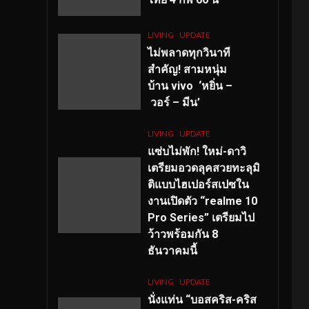
LIVING
UPDATE
ไม่พลาดทุกวินาที
สำคัญ
! สามหนุ่ม
บ้าน vivo ‘หยิ่น –
วอร์ – มีน’
LIVING
UPDATE
แซ่บไม่พัก! ใหม่-ดาวิ
เตรียมอวดลุคสวยทะลุมิ
ติแบบไฮเปอร์สเปซใน
งานเปิดตัว “realme 10
Pro Series” เตรียมไป
ว้าวพร้อมกัน 8
ธันวาคมนี้
LIVING
UPDATE
นั่งแท่น “บอสคริส-คริส