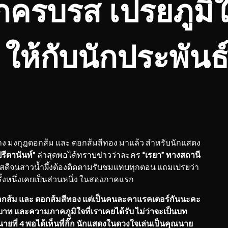
ุกครบรส
เปรยภูมิ
ห้กับนักประพันธ์ชื
าง มงกุฎดอกส้ม และ ดอกส้มสีทอง มาแล้ว สำหรับนักแสดง
ปรีดานันท์
”
ล่าสุดพอได้ทราบข่าวว่าละคร
“เรยา” ทางสถานี
สดีจนสาวน้ำผึ้งต้องติดตามรับชมแทบทุกตอน แถมเปรยว่า
ที่ครั้งหนึ่งเคยเป็นส่วนหนึ่ง ในสองภาคแรก
ฎดอกส้ม และ ดอกส้มสีทอง แต่เป็นคนละคาแรคเตอร์กันนะคะ
บาท และความภาคภูมิใจที่เราเคยได้รับ ไม่ว่าจะเป็นบท
ยที่ 4 พอได้เห็นพี่กิ๊ก นักแสดงในดวงใจเล่นเป็นคุณนาย