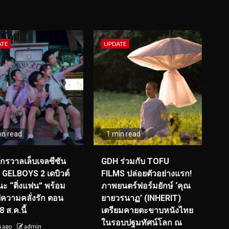
ATE
UPDATE
in read
1 min read
จักรวาลเล็บเจลซีซัน
GDH ร่วมกับ TOFU
! GELBOYS 2 เดบิวต์
FILMS ปล่อยตัวอย่างแรก!
ะ “ติ่งแฟน” พร้อม
ภาพยนตร์ฟอร์มยักษ์ ‘คุณ
์ฟความคลั่งรัก ตอน
ยายวรนาฏ’ (INHERIT)
 ส.ค.นี้
เตรียมคายตะขาบหนังไทย
ในรอบปฐมทัศน์โลก ณ
น ago
admin