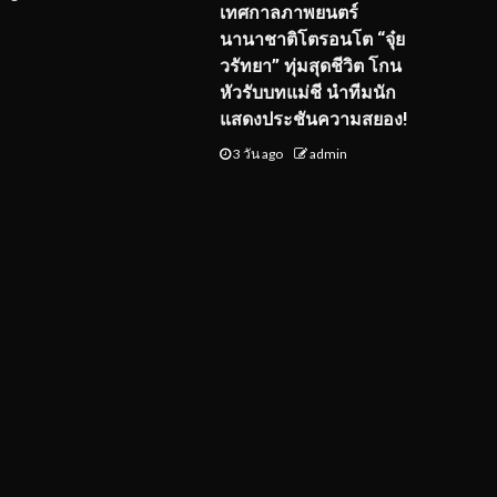
เทศกาลภาพยนตร์
นานาชาติโตรอนโต “จุ๋ย
วรัทยา” ทุ่มสุดชีวิต โกน
หัวรับบทแม่ชี นำทีมนัก
แสดงประชันความสยอง!
3 วัน ago
admin