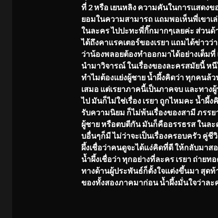
ที่ 2 หรือ เยนหลิง ความคันในการแสดงของน้
ยอมในความสามารถ แถมพอเห็นพี่เขาเล่น
ในละคร ไปปะทะพี่กิ๊กมากๆเลยค่ะ ส่วนด้
ได้ถึงคาแรคเตอร์ของเรยา แถมได้ข่าวว่า น้อ
ว่าน้องพลอยต้องทำออกมาได้อย่างเต็มที่ 
นำมาวิจารณ์ ในเรื่องของละครสมัยนี้ หนีไม
ทำไมต้องแย่งผู้ชาย น้ำผึ้งคิดว่า ทุกคนล
เสมอ แต่เรยาภาคนี้เป็นภาคจบ และทางผู้ป
ไป มันก็ไม่ใช่เรื่อง เรยา ถูกไหมคะ น้ำผึ้ง
รับความนิยม ก็ไม่พ้นเรื่องของสามี ภรรยา 
ผู้ชาย หรือตบตีกัน มันก็คืออรรธรส ในละ
บอื่นๆก็มี ไม่ว่าจะเป็นเรื่องครอบครัว คู
ผึ้งเชื่อว่าคนดูจะได้แง่คิดที่ดี ให้กลับ
น้ำผึ้งเชื่อว่า ทุกอย่างที่ละคร เรยา ถ่ายท
ทางด้านผู้ประพันธ์ก็ตั้งใจแต่งขึ้นมา สุ
ของทั้งสองภาคมาก่อน น้ำผึ้งมั่นใจว่าล