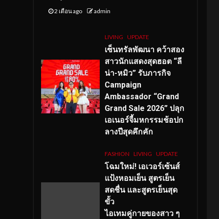
2 เดือน ago
admin
LIVING
UPDATE
เซ็นทรัลพัฒนา คว้าสอง
สาวนักแสดงสุดฮอต “ลี
น่า-หมิว” รับภารกิจ
Campaign
Ambassador “Grand
Grand Sale 2026” ปลุก
เอเนอร์จี้มหกรรมช้อปก
ลางปีสุดคึกคัก
FASHION
LIVING
UPDATE
โฉมใหม่
! เอเวอร์เซ้นส์
แป้งหอมเย็น สูตรเย็น
สดชื่น และสูตรเย็นสุด
ขั้ว
ไอเทมคู่กายของสาว ๆ