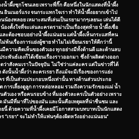
ำผึ้งชุกโชนเลย เพราะพี่กิ๊ก คือหนึ่งในนักแสดงที่น้ำผึ้ง
 อินเนอร์แรง จนกระแทกใจเรา ทำให้น้ำผึ้งอยากเข้าไป
านน้องพลอย เหมาะสมที่เล่นเป็นเรยามากๆเลยนะ เล่นได้ดี
งตั้งใจที่จะเล่นละครดราม่าเป็นเรื่องสุดท้าย น้ำผึ้งเชื่อ
และต้องชอบอย่างน้ำผึ้งแน่นอน แต่น้ำผึ้งเห็นกระแสที่คน
่พ้นเรื่องการแย่งผู้ชาย ทำไมไม่เขียนเรยาให้ดีกว่านี้
้วนมีความคิดเห็นของตัวเอง ทุกอย่างมีทั้งด้านดี และด้านลบ
ระพันธ์เองก็ได้เขียนเรื่องราวออกมา ซึ่งถ้าผลิตต่างออก
คิดว่าสังคมเราในปัจจุบัน ไม่ใช่ว่าแค่ละคร แต่ในข่าวที่ได้
ดังนั้นน้ำผึ้งว่า ละครเรยา ถึงแม้จะมีเรื่องของการแย่ง
คร ที่เป็นส่วนประกอบหนึ่งเท่านั้น ทางด้านส่วนประกอ
่ชีวิต การเลี้ยงดูลูก การหล่อหลอม รวมถึงความรักของแม่ น้ำ
มาสอนตัวเอง หรือคนรอบข้าง ที่มองตัวละครเป็นตัวอย่าง เพราะ
อด มันมีที่มาที่ไปของมัน และนั้นคือเหตุผลที่น่าชื่นชม และ
ดท้ายนี้ ด้วยความที่น้ำผึ้งเคยมีโอกาสสวมบทบาทเป็นนักแสดง
ะคร “เรยา” จะไม่ทำให้แฟนๆต้องผิดหวังอย่างแน่นอน”