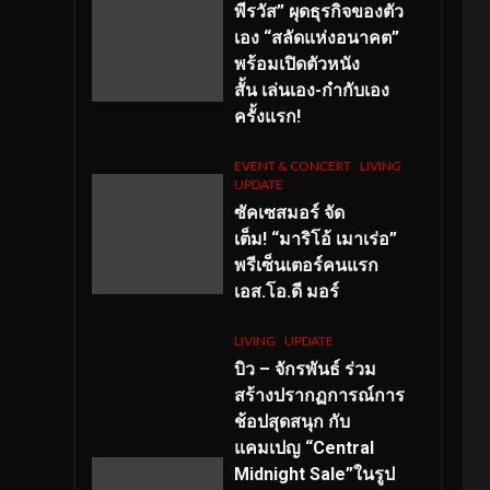
พีรวัส” ผุดธุรกิจของตัว
เอง “สลัดแห่งอนาคต”
พร้อมเปิดตัวหนัง
สั้น เล่นเอง-กำกับเอง
ครั้งแรก!
EVENT & CONCERT
LIVING
UPDATE
ซัคเซสมอร์ จัด
เต็ม
!
“มาริโอ้ เมาเร่อ”
พรีเซ็นเตอร์คนแรก
เอส
.โอ.ดี มอร์
LIVING
UPDATE
บิว – จักรพันธ์ ร่วม
สร้างปรากฏการณ์การ
ช้อปสุดสนุก กับ
แคมเปญ “Central
Midnight Sale”ในรูป