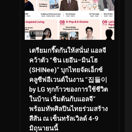
1 min read
เตรียมกรี๊ดกันให้สนั่น! แอลจี
คว้าตัว “ชิน เยอึน–มินโฮ
(SHINee)” บุกไทยจัดเอ็กซ์
คลูซีฟอีเวนต์ในงาน “집들이
by LG ทุกก้าวของการใช้ชีวิต
ในบ้าน เริ่มต้นกับแอลจี”
พร้อมทัพศิลปินไทยร่วมสร้าง
สีสัน ณ เซ็นทรัลเวิลด์ 4-9
มิถุนายนนี้