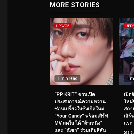
MORE STORIES
UPDATE
UPD
1 min read
1 m
“PP KRIT” ชวนเปิด
เปิด
ประสบการณ์ความหวาน
ใหม่
ซ่อนเปรี้ยวในซิงเกิลใหม่
สถาน
“Your Candy” พร้อมเสิร์ฟ
เสิร
MV สดใส ได้ “ต้าเหนิง”
แรก 8
และ “ณิชา” ร่วมเติมสีสัน
3 วั