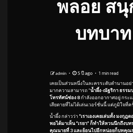
พลอย สน
บทบาท ใ
5 ปี ago
admin
1 min read
เคยเป็นส่วนหนึ่งในละครระดับตำนานอย่
มากความสามารถ “
น้ำผึ้ง-ณัฐริกา ธรรม
โทรทัศน์ช่อง 8
กำลังออกอากาศอยู่ กระแ
เสียดายที่ไม่ได้เล่นเวอร์ชั่นนี้ แต่ภูมิใจ
น้ำผึ้ง
กล่าวว่า
“เราเองเคยเล่นทั้ง มงกุ
พอได้มาเห็น “เรยา” ก็ทำให้หวนนึกถึงบท
คุณนายที่ 3 และย้อนไปอีกหน่อยก็บทคุณนา