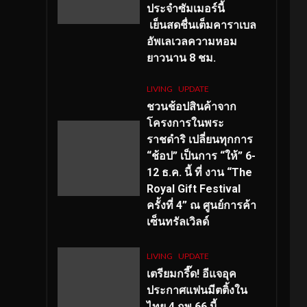
ประจำซัมเมอร์นี้
เย็นสดชื่นเต็มคาราเบล
อัพเลเวลความหอม
ยาวนาน
8
ชม.
LIVING
UPDATE
ชวนช้อปสินค้าจาก
โครงการในพระ
ราชดำริ เปลี่ยนทุกการ
“ช้อป” เป็นการ “ให้” 6-
12 ธ.ค. นี้ ที่ งาน “The
Royal Gift Festival
ครั้งที่ 4” ณ ศูนย์การค้า
เซ็นทรัลเวิลด์
LIVING
UPDATE
เตรียมกรี๊ด! อีแจอุค
ประกาศแฟนมีตติ้งใน
ไทย 4 กพ 66 นี้