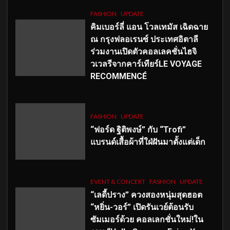
FASHION
UPDATE
คิมเบอร์ลี่ แอน โวลเทมัส เฉิดฉาย
ณ กรุงฟลอเรนซ์ ประเทศอิตาลี
ร่วมงานเปิดตัวคอลเลคชั่นไฮจิ
วเวลรีจากคาร์เทียร์LE VOYAGE
RECOMMENCÉ
FASHION
UPDATE
“ฟอร์ด ฐิติพงษ์” กับ “Trofi”
แบรนด์เสื้อผ้าที่ใฝ่ฝันมาตั้งแต่เด็ก
EVENT & CONCERT
FASHION
UPDATE
“เลดี้ปราง” ควงสองหนุ่มสุดฮอต
“หยิ่น-วอร์” เปิดรันเวย์ต้อนรับ
ซัมเมอร์ด้วย คอลเลกชั่นใหม่!ใน