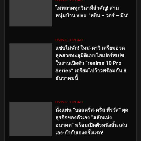
ไม่พลาดทุกวินาทีสำคัญ
! สาม
หนุ่มบ้าน vivo ‘หยิ่น – วอร์ – มีน’
LIVING
UPDATE
แซ่บไม่พัก! ใหม่-ดาวิ เตรียมอวด
ลุคสวยทะลุมิติแบบไฮเปอร์สเปซ
ในงานเปิดตัว “realme 10 Pro
Series” เตรียมไปว้าวพร้อมกัน 8
ธันวาคมนี้
LIVING
UPDATE
นั่งแท่น “บอสคริส-คริส พีรวัส” ผุด
ธุรกิจของตัวเอง “สลัดแห่ง
อนาคต” พร้อมเปิดตัวหนังสั้น เล่น
เอง-กำกับเองครั้งแรก!