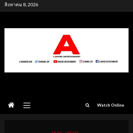
Skip
สิงหาคม 8, 2026
to
content
Primary
Watch Online
Menu
MUSIC
UPDATE