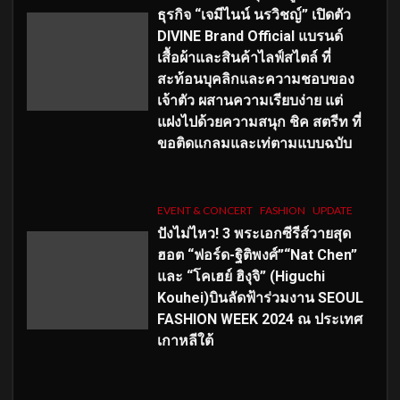
ธุรกิจ “เจมีไนน์ นรวิชญ์” เปิดตัว
DIVINE Brand Official แบรนด์
เสื้อผ้าและสินค้าไลฟ์สไตล์ ที่
สะท้อนบุคลิกและความชอบของ
เจ้าตัว ผสานความเรียบง่าย แต่
แฝงไปด้วยความสนุก ชิค สตรีท ที่
ขอติดแกลมและเท่ตามแบบฉบับ
EVENT & CONCERT
FASHION
UPDATE
ปังไม่ไหว! 3 พระเอกซีรีส์วายสุด
ฮอต “ฟอร์ด-ฐิติพงศ์”“Nat Chen”
และ “โคเฮย์ ฮิงุจิ” (Higuchi
Kouhei)บินลัดฟ้าร่วมงาน SEOUL
FASHION WEEK 2024 ณ ประเทศ
เกาหลีใต้