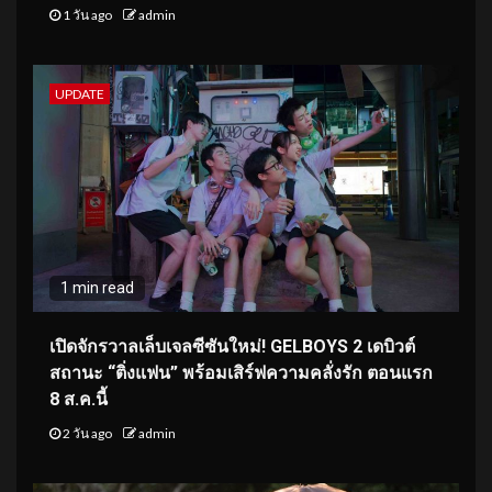
1 วัน ago
admin
UPDATE
1 min read
เปิดจักรวาลเล็บเจลซีซันใหม่! GELBOYS 2 เดบิวต์
สถานะ “ติ่งแฟน” พร้อมเสิร์ฟความคลั่งรัก ตอนแรก
8 ส.ค.นี้
2 วัน ago
admin