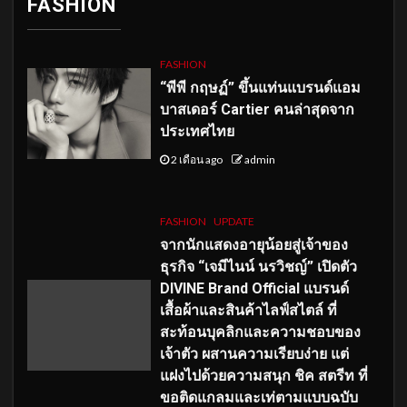
FASHION
FASHION
“พีพี กฤษฏ์” ขึ้นแท่นแบรนด์แอม
บาสเดอร์ Cartier คนล่าสุดจาก
ประเทศไทย
2 เดือน ago
admin
FASHION
UPDATE
จากนักแสดงอายุน้อยสู่เจ้าของ
ธุรกิจ “เจมีไนน์ นรวิชญ์” เปิดตัว
DIVINE Brand Official แบรนด์
เสื้อผ้าและสินค้าไลฟ์สไตล์ ที่
สะท้อนบุคลิกและความชอบของ
เจ้าตัว ผสานความเรียบง่าย แต่
แฝงไปด้วยความสนุก ชิค สตรีท ที่
ขอติดแกลมและเท่ตามแบบฉบับ