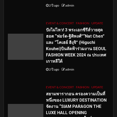
2 ปี ago
admin
EVENT & CONCERT
FASHION
UPDATE
ปังไม่ไหว! 3 พระเอกซีรีส์วายสุด
ฮอต “ฟอร์ด-ฐิติพงศ์”“Nat Chen”
และ “โคเฮย์ ฮิงุจิ” (Higuchi
Kouhei)บินลัดฟ้าร่วมงาน SEOUL
FASHION WEEK 2024 ณ ประเทศ
เกาหลีใต้
2 ปี ago
admin
EVENT & CONCERT
FASHION
UPDATE
สยามพารากอน ครองความเป็นที่
หนึ่งของ LUXURY DESTINATION
จัดงาน “SIAM PARAGON THE
LUXE HALL OPENING