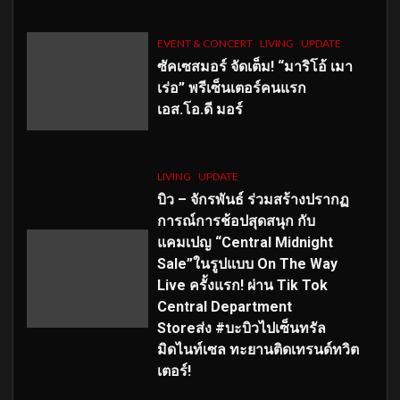
EVENT & CONCERT
LIVING
UPDATE
ซัคเซสมอร์ จัดเต็ม
!
“มาริโอ้ เมา
เร่อ” พรีเซ็นเตอร์คนแรก
เอส
.โอ.ดี มอร์
LIVING
UPDATE
บิว – จักรพันธ์ ร่วมสร้างปรากฏ
การณ์การช้อปสุดสนุก กับ
แคมเปญ “Central Midnight
Sale”ในรูปแบบ On The Way
Live ครั้งแรก! ผ่าน Tik Tok
Central Department
Storeส่ง #บะบิวไปเซ็นทรัล
มิดไนท์เซล ทะยานติดเทรนด์ทวิต
เตอร์!