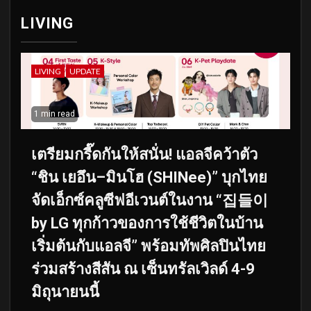
LIVING
LIVING
UPDATE
1 min read
เตรียมกรี๊ดกันให้สนั่น! แอลจีคว้าตัว
“ชิน เยอึน–มินโฮ (SHINee)” บุกไทย
จัดเอ็กซ์คลูซีฟอีเวนต์ในงาน “집들이
by LG ทุกก้าวของการใช้ชีวิตในบ้าน
เริ่มต้นกับแอลจี” พร้อมทัพศิลปินไทย
ร่วมสร้างสีสัน ณ เซ็นทรัลเวิลด์ 4-9
มิถุนายนนี้