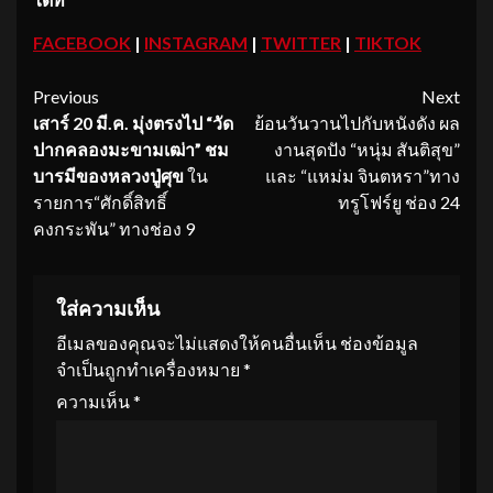
FACEBOOK
|
INSTAGRAM
|
TWITTER
|
TIKTOK
Continue
Previous
Next
เสาร์ 20 มี.ค. มุ่งตรงไป “วัด
ย้อนวันวานไปกับหนังดัง ผล
Reading
ปากคลองมะขามเฒ่า” ชม
งานสุดปัง “หนุ่ม สันติสุข”
บารมีของหลวงปู่ศุข
ใน
และ “แหม่ม จินตหรา”ทาง
รายการ“ศักดิ์สิทธิ์
ทรูโฟร์ยู ช่อง 24
คงกระพัน” ทางช่อง 9
ใส่ความเห็น
อีเมลของคุณจะไม่แสดงให้คนอื่นเห็น
ช่องข้อมูล
จำเป็นถูกทำเครื่องหมาย
*
ความเห็น
*