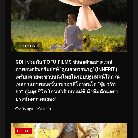
1 min read
GDH ร่วมกับ TOFU FILMS ปล่อยตัวอย่างแรก!
ภาพยนตร์ฟอร์มยักษ์ ‘คุณยายวรนาฏ’ (INHERIT)
เตรียมคายตะขาบหนังไทยในรอบปฐมทัศน์โลก ณ
เทศกาลภาพยนตร์นานาชาติโตรอนโต “จุ๋ย วรัท
ยา” ทุ่มสุดชีวิต โกนหัวรับบทแม่ชี นำทีมนักแสดง
ประชันความสยอง!
2 วัน ago
admin
UPDATE