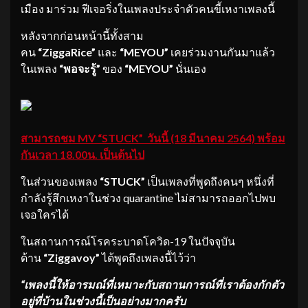
เมือง มาร่วม ฟีเจอริ่งในเพลงประจำตัวคนขี้เหงาเพลงนี้
หลังจากก่อนหน้านี้ทั้งสาม
คน
“ZiggaRice”
และ
“MEYOU”
เคยร่วมงานกันมาแล้ว
ในเพลง
“พอจะรู้”
ของ
“MEYOU”
นั่นเอง
สามารถชม MV “STUCK” วันนี้ (18 มีนาคม 2564) พร้อม
กันเวลา 18.00น. เป็นต้นไป
ในส่วนของเพลง
“STUCK”
เป็นเพลงที่พูดถึงคนๆ หนึ่งที่
กำลังรู้สึกเหงาในช่วง quarantine ไม่สามารถออกไปพบ
เจอใครได้
ในสถานการณ์โรคระบาดโควิด-19 ในปัจจุบัน
ด้าน
“Ziggavoy”
ได้พูดถึงเพลงนี้ไว้ว่า
“เพลงนี้ให้อารมณ์ที่เหมาะกับสถานการณ์ที่เราต้องกักตัว
อยู่ที่บ้านในช่วงนี้เป็นอย่างมากครับ