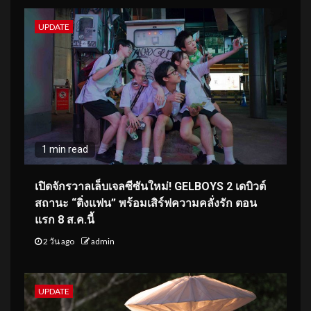
UPDATE
1 min read
เปิดจักรวาลเล็บเจลซีซันใหม่! GELBOYS 2 เดบิวต์
สถานะ “ติ่งแฟน” พร้อมเสิร์ฟความคลั่งรัก ตอน
แรก 8 ส.ค.นี้
2 วัน ago
admin
UPDATE