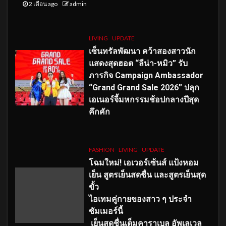
2 เดือน ago
admin
LIVING
UPDATE
เซ็นทรัลพัฒนา คว้าสองสาวนัก
แสดงสุดฮอต “ลีน่า-หมิว” รับ
ภารกิจ Campaign Ambassador
“Grand Grand Sale 2026” ปลุก
เอเนอร์จี้มหกรรมช้อปกลางปีสุด
คึกคัก
FASHION
LIVING
UPDATE
โฉมใหม่
! เอเวอร์เซ้นส์ แป้งหอม
เย็น สูตรเย็นสดชื่น และสูตรเย็นสุด
ขั้ว
ไอเทมคู่กายของสาว ๆ ประจำ
ซัมเมอร์นี้
เย็นสดชื่นเต็มคาราเบล อัพเลเวล