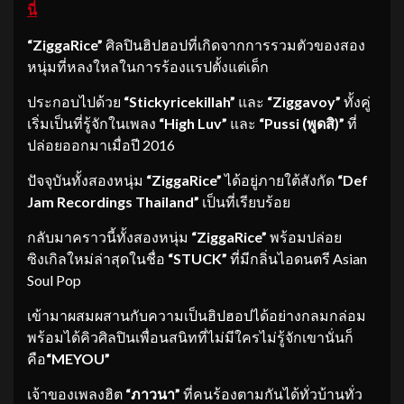
นี่
“ZiggaRice”
ศิลปินฮิปฮอปที่เกิดจากการรวมตัวของสอง
หนุ่มที่หลงใหลในการร้องแรปตั้งแต่เด็ก
ประกอบไปด้วย
“Stickyricekillah”
และ
“Ziggavoy”
ทั้งคู่
เริ่มเป็นที่รู้จักในเพลง
“High Luv”
และ
“Pussi (พูดสิ)”
ที่
ปล่อยออกมาเมื่อปี 2016
ปัจจุบันทั้งสองหนุ่ม
“ZiggaRice”
ได้อยู่ภายใต้สังกัด
“Def
Jam Recordings Thailand”
เป็นที่เรียบร้อย
กลับมาคราวนี้ทั้งสองหนุ่ม
“ZiggaRice”
พร้อมปล่อย
ซิงเกิลใหม่ล่าสุดในชื่อ
“STUCK”
ที่มีกลิ่นไอดนตรี Asian
Soul Pop
เข้ามาผสมผสานกับความเป็นฮิปฮอปได้อย่างกลมกล่อม
พร้อมได้คิวศิลปินเพื่อนสนิทที่ไม่มีใครไม่รู้จักเขานั่นก็
คือ
“MEYOU”
เจ้าของเพลงฮิต
“ภาวนา”
ที่คนร้องตามกันได้ทั่วบ้านทั่ว