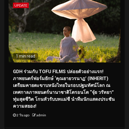
UPDATE
1 min read
GDH ร่วมกับ TOFU FILMS ปล่อยตัวอย่างแรก!
ภาพยนตร์ฟอร์มยักษ์ ‘คุณยายวรนาฏ’ (INHERIT)
เตรียมคายตะขาบหนังไทยในรอบปฐมทัศน์โลก ณ
เทศกาลภาพยนตร์นานาชาติโตรอนโต “จุ๋ย วรัทยา”
ทุ่มสุดชีวิต โกนหัวรับบทแม่ชี นำทีมนักแสดงประชัน
ความสยอง!
2 วัน ago
admin