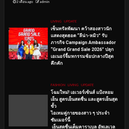
2 เดือน ago
admin
LIVING
UPDATE
เซ็นทรัลพัฒนา คว้าสองสาวนัก
แสดงสุดฮอต “ลีน่า-หมิว” รับ
ภารกิจ Campaign Ambassador
“Grand Grand Sale 2026” ปลุก
เอเนอร์จี้มหกรรมช้อปกลางปีสุด
คึกคัก
FASHION
LIVING
UPDATE
โฉมใหม่
! เอเวอร์เซ้นส์ แป้งหอม
เย็น สูตรเย็นสดชื่น และสูตรเย็นสุด
ขั้ว
ไอเทมคู่กายของสาว ๆ ประจำ
ซัมเมอร์นี้
เย็นสดชื่นเต็มคาราเบล อัพเลเวล