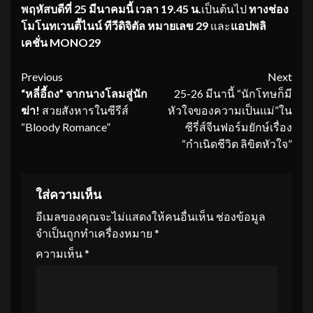
พฤหัสบดีที่ 25 มีนาคมนี้ เวลา 19.45 น.
เป็นต้นไป
ทางช่อง
โมโนทเวนตี้ไนน์ ทีวีดิจิตัล หมายเลข
29
และ
แอปพลิ
เคชั่น
MONO29
Continue
Previous
Next
“หลี่อี้ถง” จากนางโลมสู่นัก
25-26 มีนานี้ “นักโทษก็มี
Reading
ฆ่า
!
สวยสังหารในซีรีส์
หัวใจของความเป็นแม่”ใน
“Bloody Romance”
ซีรี่ส์จีนฟอร์มยักษ์เรื่อง
“กำเนิดชีวิต ลิขิตหัวใจ”
ใส่ความเห็น
อีเมลของคุณจะไม่แสดงให้คนอื่นเห็น
ช่องข้อมูล
จำเป็นถูกทำเครื่องหมาย
*
ความเห็น
*