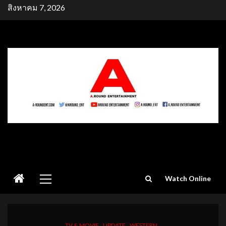
Skip
สิงหาคม 7, 2026
to
content
Primary
Watch Online
Menu
TV & MOVIE
UPDATE
WESTERN