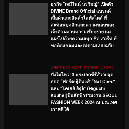
ธุรกิจ “เจมีไนน์ นรวิชญ์” เปิดตัว
DIVINE Brand Official แบรนด์
เสื้อผ้าและสินค้าไลฟ์สไตล์ ที่
สะท้อนบุคลิกและความชอบของ
เจ้าตัว ผสานความเรียบง่าย แต่
แฝงไปด้วยความสนุก ชิค สตรีท ที่
ขอติดแกลมและเท่ตามแบบฉบับ
EVENT & CONCERT
FASHION
UPDATE
ปังไม่ไหว! 3 พระเอกซีรีส์วายสุด
ฮอต “ฟอร์ด-ฐิติพงศ์”“Nat Chen”
และ “โคเฮย์ ฮิงุจิ” (Higuchi
Kouhei)บินลัดฟ้าร่วมงาน SEOUL
FASHION WEEK 2024 ณ ประเทศ
เกาหลีใต้