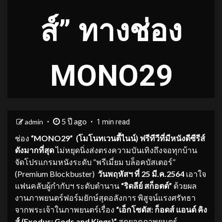
ส์” ทางช่อง
MONO29
5 ปี ago
admin
1 min read
ช่อง
“
MONO29” (โมโนทเวนตี้ไนน์) ฟรีทีวีที่มีหนังดีซีรีส์
ดังมากที่สุด
ไม่หยุดนิ่งส่งตรงความบันเทิงถึงจอทุกบ้าน
จัดโปรแกรมหนังระดับ “พรีเมี่ยม บล็อคบัสเตอร์”
(Premium Blockbuster)
วันพฤหัสฯ ที่
25 มี.ค.2564
เอาใจ
แฟนคลับผู้กำกับฯ ระดับตำนาน
“ริดลีย์ สก็อตต์”
ด้วยผล
งานภาพยนตร์ฟอร์มยักษ์สุดอลังการ พิสูจน์แรงศรัทธา
จากพระเจ้าในภาพยนตร์เรื่อง
“เอ็กโซดัส: ก็อดส์ แอนด์ คิง
ส์ (
Exodus: Gods and Kings)”
สุดยอดภาพยนตร์