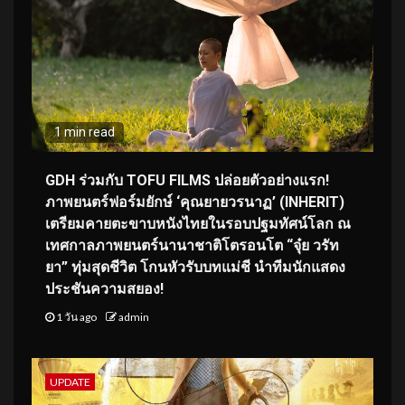
1 min read
GDH ร่วมกับ TOFU FILMS ปล่อยตัวอย่างแรก!
ภาพยนตร์ฟอร์มยักษ์ ‘คุณยายวรนาฏ’ (INHERIT)
เตรียมคายตะขาบหนังไทยในรอบปฐมทัศน์โลก ณ
เทศกาลภาพยนตร์นานาชาติโตรอนโต “จุ๋ย วรัท
ยา” ทุ่มสุดชีวิต โกนหัวรับบทแม่ชี นำทีมนักแสดง
ประชันความสยอง!
1 วัน ago
admin
UPDATE