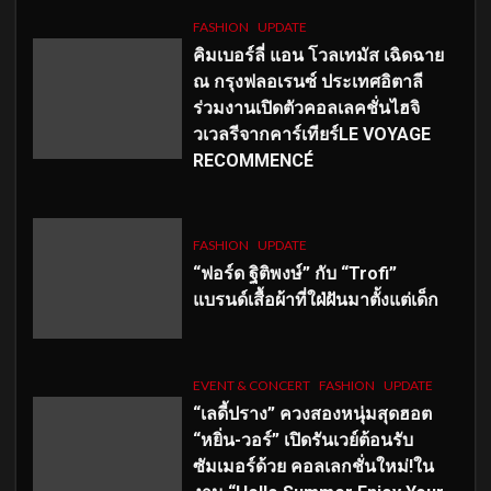
FASHION
UPDATE
คิมเบอร์ลี่ แอน โวลเทมัส เฉิดฉาย
ณ กรุงฟลอเรนซ์ ประเทศอิตาลี
ร่วมงานเปิดตัวคอลเลคชั่นไฮจิ
วเวลรีจากคาร์เทียร์LE VOYAGE
RECOMMENCÉ
FASHION
UPDATE
“ฟอร์ด ฐิติพงษ์” กับ “Trofi”
แบรนด์เสื้อผ้าที่ใฝ่ฝันมาตั้งแต่เด็ก
EVENT & CONCERT
FASHION
UPDATE
“เลดี้ปราง” ควงสองหนุ่มสุดฮอต
“หยิ่น-วอร์” เปิดรันเวย์ต้อนรับ
ซัมเมอร์ด้วย คอลเลกชั่นใหม่!ใน