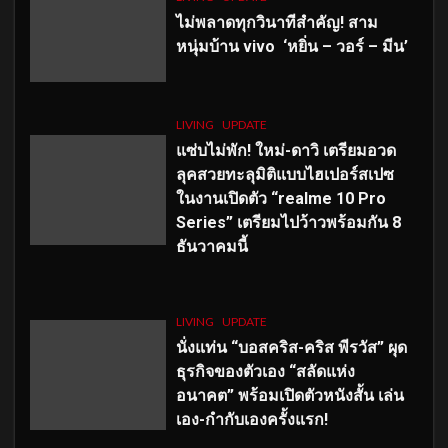
ไม่พลาดทุกวินาทีสำคัญ
! สาม
หนุ่มบ้าน vivo ‘หยิ่น – วอร์ – มีน’
LIVING
UPDATE
แซ่บไม่พัก! ใหม่-ดาวิ เตรียมอวด
ลุคสวยทะลุมิติแบบไฮเปอร์สเปซ
ในงานเปิดตัว “realme 10 Pro
Series” เตรียมไปว้าวพร้อมกัน 8
ธันวาคมนี้
LIVING
UPDATE
นั่งแท่น “บอสคริส-คริส พีรวัส” ผุด
ธุรกิจของตัวเอง “สลัดแห่ง
อนาคต” พร้อมเปิดตัวหนังสั้น เล่น
เอง-กำกับเองครั้งแรก!