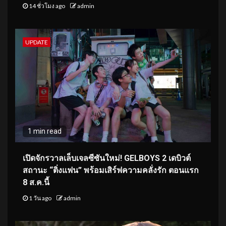
14 ชั่วโมง ago
admin
UPDATE
1 min read
เปิดจักรวาลเล็บเจลซีซันใหม่! GELBOYS 2 เดบิวต์
สถานะ “ติ่งแฟน” พร้อมเสิร์ฟความคลั่งรัก ตอนแรก
8 ส.ค.นี้
1 วัน ago
admin