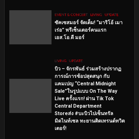
EVENT & CONCERT
LIVING
UPDATE
ซัคเซสมอร์ จัดเต็ม
!
“มาริโอ้ เมา
เร่อ” พรีเซ็นเตอร์คนแรก
เอส
.โอ.ดี มอร์
LIVING
UPDATE
บิว – จักรพันธ์ ร่วมสร้างปรากฏ
การณ์การช้อปสุดสนุก กับ
แคมเปญ “Central Midnight
Sale”ในรูปแบบ On The Way
Live ครั้งแรก! ผ่าน Tik Tok
Central Department
Storeส่ง #บะบิวไปเซ็นทรัล
มิดไนท์เซล ทะยานติดเทรนด์ทวิต
เตอร์!