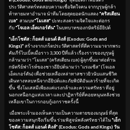
ประวัติศาสตร์ทดสอบความเชื่อจิตใจคน จากบุรุษผู้กล้า
ท้าทายมหาอำนาจ นำทีมโดยสุดยอดนักแสดง
“คริสเตียน
เบล”
สวมบท
“โมเสส”
ปะทะสงครามจิตใจและต่อกร
กับ
“โจเอล เอ็ดเกอร์ตัน”
ในบทบาทของกษัตริย์อียิปต์
“เอ็กโซดัส : ก็อดส์ แอนด์ คิงส์ (
Exodus: Gods and
Kings)”
สร้างจากเกร็ดประวัติศาสตร์ที่ตีความมาจากพระ
คัมภีร์ไบเบิ้ลเมื่อราว 3,300 ปีที่แล้ว เรื่องราวของบุรุษผู้
กล้านามว่า “โมเสส” (คริสเตียน เบล) ผู้ลุกขึ้นมาต่อต้าน
กษัตริย์ฟาโรห์ของชาวอียิปต์นามว่า “แรเมซีส” (โจเอล
เอ็ดเกอร์ตัน) เพื่อช่วยเหลือเหล่าทาสชาวยิวนับแสนชีวิต
เดินทางหลบหนีจากอียิปต์และภัยพิบัติอันเลวร้ายที่จะเกิด
ขึ้น ซึ่งโมเสสมีเพียงแค่แรงกล้าและความศรัทธา ที่อยู่
นอกเหนือกฎแห่งเวลา และปาฏิหาริย์ที่คอยหนุนหลังช่วย
เหลือเขาในการกอบกู้เอกราชครั้งนี้
เมื่อพระเจ้ามองเห็นความเป็นความตายของมนุษย์ ที่สุด
ของความสนุกจึงเริ่มขึ้น ร่วมพิสูจน์พลังศรัทธาได้ใน
“เอ็ก
โซดัส: ก็อดส์ แอนด์ คิงส์” (
Exodus: Gods and Kings) วัน