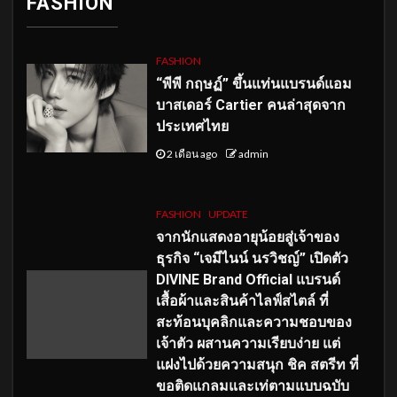
FASHION
FASHION
“พีพี กฤษฏ์” ขึ้นแท่นแบรนด์แอม
บาสเดอร์ Cartier คนล่าสุดจาก
ประเทศไทย
2 เดือน ago
admin
FASHION
UPDATE
จากนักแสดงอายุน้อยสู่เจ้าของ
ธุรกิจ “เจมีไนน์ นรวิชญ์” เปิดตัว
DIVINE Brand Official แบรนด์
เสื้อผ้าและสินค้าไลฟ์สไตล์ ที่
สะท้อนบุคลิกและความชอบของ
เจ้าตัว ผสานความเรียบง่าย แต่
แฝงไปด้วยความสนุก ชิค สตรีท ที่
ขอติดแกลมและเท่ตามแบบฉบับ