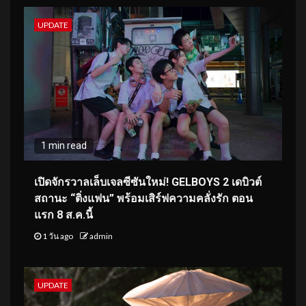
UPDATE
1 min read
เปิดจักรวาลเล็บเจลซีซันใหม่! GELBOYS 2 เดบิวต์
สถานะ “ติ่งแฟน” พร้อมเสิร์ฟความคลั่งรัก ตอน
แรก 8 ส.ค.นี้
1 วัน ago
admin
UPDATE