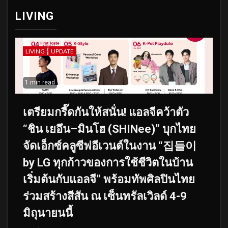
LIVING
LIVING
UPDATE
1 min read
เตรียมกรี๊ดกันให้สนั่น! แอลจีคว้าตัว
“ชิน เยอึน–มินโฮ (SHINee)” บุกไทย
จัดเอ็กซ์คลูซีฟอีเวนต์ในงาน “집들이
by LG ทุกก้าวของการใช้ชีวิตในบ้าน
เริ่มต้นกับแอลจี” พร้อมทัพศิลปินไทย
ร่วมสร้างสีสัน ณ เซ็นทรัลเวิลด์ 4-9
มิถุนายนนี้