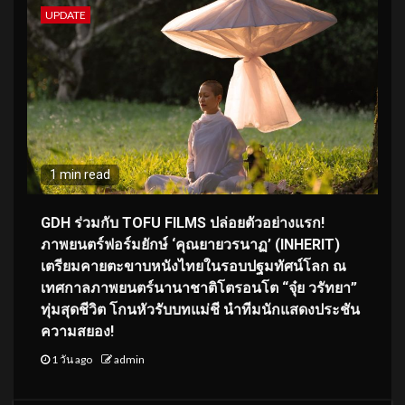
UPDATE
1 min read
GDH ร่วมกับ TOFU FILMS ปล่อยตัวอย่างแรก!
ภาพยนตร์ฟอร์มยักษ์ ‘คุณยายวรนาฏ’ (INHERIT)
เตรียมคายตะขาบหนังไทยในรอบปฐมทัศน์โลก ณ
เทศกาลภาพยนตร์นานาชาติโตรอนโต “จุ๋ย วรัทยา”
ทุ่มสุดชีวิต โกนหัวรับบทแม่ชี นำทีมนักแสดงประชัน
ความสยอง!
1 วัน ago
admin