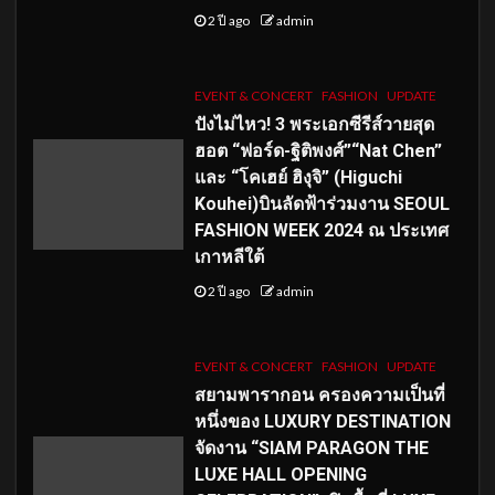
2 ปี ago
admin
EVENT & CONCERT
FASHION
UPDATE
ปังไม่ไหว! 3 พระเอกซีรีส์วายสุด
ฮอต “ฟอร์ด-ฐิติพงศ์”“Nat Chen”
และ “โคเฮย์ ฮิงุจิ” (Higuchi
Kouhei)บินลัดฟ้าร่วมงาน SEOUL
FASHION WEEK 2024 ณ ประเทศ
เกาหลีใต้
2 ปี ago
admin
EVENT & CONCERT
FASHION
UPDATE
สยามพารากอน ครองความเป็นที่
หนึ่งของ LUXURY DESTINATION
จัดงาน “SIAM PARAGON THE
LUXE HALL OPENING