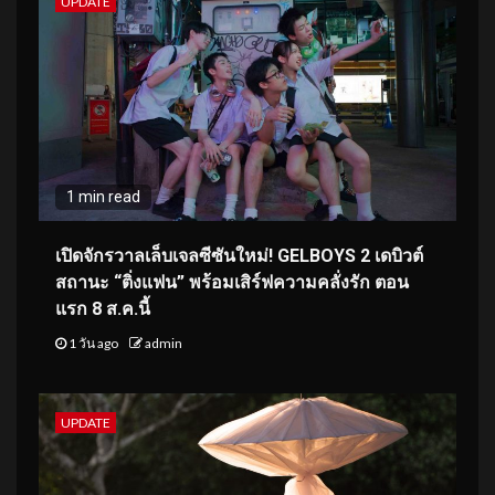
UPDATE
1 min read
เปิดจักรวาลเล็บเจลซีซันใหม่! GELBOYS 2 เดบิวต์
สถานะ “ติ่งแฟน” พร้อมเสิร์ฟความคลั่งรัก ตอน
แรก 8 ส.ค.นี้
1 วัน ago
admin
UPDATE