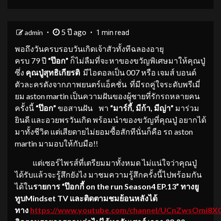
5 ปี ago
admin
1 min read
พอถึงวันครบรอบวันเกิดเจ้าสัวทั้งทีฉลองอายุ
ครบ 79 ปี
“ป๊อก”
ก็ไม่ลืมที่จะหาของขวัญพิเศษมาให้คุณปู่
ซึ่ง
คุณปู่สุทธิเกียรติ
มีไอดอลเป็น 007 หรือ เจมส์ บอนด์
ตัวละครดังจากภาพยนตร์แอ็คชั่น ที่มีรถคู่ใจระดับพรีเมี่
ยม aston martin เป็นความฝันของผู้ชายที่รักรถหลายคน
ครั้งนี้
“ป๊อก”
ขอสานฝัน พา
“มาร์กี้
, มีก้า, มีญ่า”
มาร่วม
ยินดี และอวยพรวันเกิด พร้อมนำของขวัญที่คุณปู่ อยากได้
มาทั้งชีวิต แต่เสียดายไม่ยอมซื้อสักทีนั่นก็คือ รถ aston
martin
มามอบให้กับมือ!!
แต่เซอร์ไพรส์ที่เตรียมมาทั้งหมด ไม่แน่ใจว่าคุณปู่
ได้รับแล้วจะรู้สึกยังไง มาชมความรู้สึกครั้งนี้ไปพร้อมกัน
ได้ใน
รายการ “ป๊อกกี้
on the run Season4
EP.13
” ทางยู
ทูบ
Mindset TV และติดตามชมย้อนหลังได้
ทาง
https://www.youtube.com/channel/UCnZwsOmi8