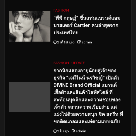
FASHION
“พีพี กฤษฏ์” ขึ้นแท่นแบรนด์แอม
บาสเดอร์ Cartier คนล่าสุดจาก
ประเทศไทย
2 เดือน ago
admin
FASHION
UPDATE
จากนักแสดงอายุน้อยสู่เจ้าของ
ธุรกิจ “เจมีไนน์ นรวิชญ์” เปิดตัว
DIVINE Brand Official แบรนด์
เสื้อผ้าและสินค้าไลฟ์สไตล์ ที่
สะท้อนบุคลิกและความชอบของ
เจ้าตัว ผสานความเรียบง่าย แต่
แฝงไปด้วยความสนุก ชิค สตรีท ที่
ขอติดแกลมและเท่ตามแบบฉบับ
2 ปี ago
admin