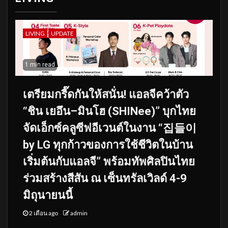
LIVING
UPDATE
1 min read
เตรียมกรี๊ดกันให้สนั่น! แอลจีคว้าตัว
“ชิน เยอึน–มินโฮ (SHINee)” บุกไทย
จัดเอ็กซ์คลูซีฟอีเวนต์ในงาน “집들이
by LG ทุกก้าวของการใช้ชีวิตในบ้าน
เริ่มต้นกับแอลจี” พร้อมทัพศิลปินไทย
ร่วมสร้างสีสัน ณ เซ็นทรัลเวิลด์ 4-9
มิถุนายนนี้
2 เดือน ago
admin