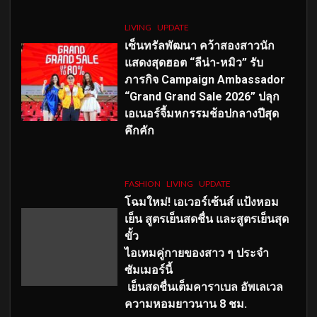
LIVING
UPDATE
เซ็นทรัลพัฒนา คว้าสองสาวนัก
แสดงสุดฮอต “ลีน่า-หมิว” รับ
ภารกิจ Campaign Ambassador
“Grand Grand Sale 2026” ปลุก
เอเนอร์จี้มหกรรมช้อปกลางปีสุด
คึกคัก
FASHION
LIVING
UPDATE
โฉมใหม่
! เอเวอร์เซ้นส์ แป้งหอม
เย็น สูตรเย็นสดชื่น และสูตรเย็นสุด
ขั้ว
ไอเทมคู่กายของสาว ๆ ประจำ
ซัมเมอร์นี้
เย็นสดชื่นเต็มคาราเบล อัพเลเวล
ความหอมยาวนาน
8
ชม.