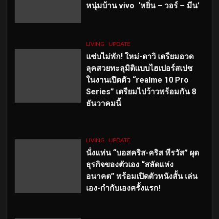
หนุ่มบ้าน vivo ‘หยิ่น – วอร์ – มีน’
LIVING
UPDATE
แซ่บไม่พัก! ใหม่-ดาวิ เตรียมอวด
ลุคสวยทะลุมิติแบบไฮเปอร์สเปซ
ในงานเปิดตัว “realme 10 Pro
Series” เตรียมไปว้าวพร้อมกัน 8
ธันวาคมนี้
LIVING
UPDATE
นั่งแท่น “บอสคริส-คริส พีรวัส” ผุด
ธุรกิจของตัวเอง “สลัดแห่ง
อนาคต” พร้อมเปิดตัวหนังสั้น เล่น
เอง-กำกับเองครั้งแรก!