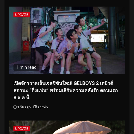
UPDATE
1 min read
เปิดจักรวาลเล็บเจลซีซันใหม่! GELBOYS 2 เดบิวต์
สถานะ “ติ่งแฟน” พร้อมเสิร์ฟความคลั่งรัก ตอนแรก
8 ส.ค.นี้
1 วัน ago
admin
UPDATE