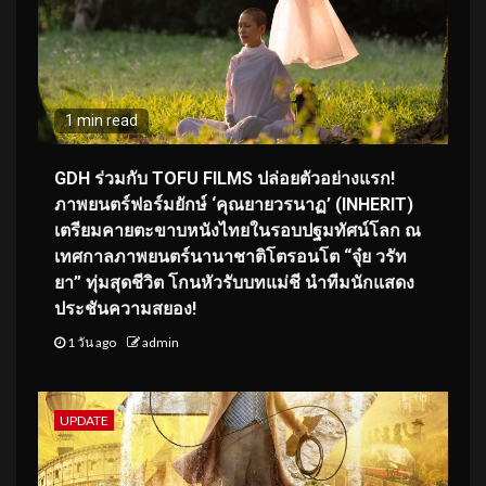
1 min read
GDH ร่วมกับ TOFU FILMS ปล่อยตัวอย่างแรก!
ภาพยนตร์ฟอร์มยักษ์ ‘คุณยายวรนาฏ’ (INHERIT)
เตรียมคายตะขาบหนังไทยในรอบปฐมทัศน์โลก ณ
เทศกาลภาพยนตร์นานาชาติโตรอนโต “จุ๋ย วรัท
ยา” ทุ่มสุดชีวิต โกนหัวรับบทแม่ชี นำทีมนักแสดง
ประชันความสยอง!
1 วัน ago
admin
UPDATE