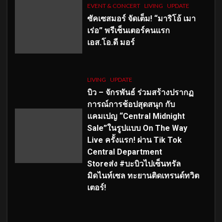
EVENT & CONCERT
LIVING
UPDATE
ซัคเซสมอร์ จัดเต็ม
!
“มาริโอ้ เมา
เร่อ” พรีเซ็นเตอร์คนแรก
เอส
.โอ.ดี มอร์
LIVING
UPDATE
บิว – จักรพันธ์ ร่วมสร้างปรากฏ
การณ์การช้อปสุดสนุก กับ
แคมเปญ “Central Midnight
Sale”ในรูปแบบ On The Way
Live ครั้งแรก! ผ่าน Tik Tok
Central Department
Storeส่ง #บะบิวไปเซ็นทรัล
มิดไนท์เซล ทะยานติดเทรนด์ทวิต
เตอร์!