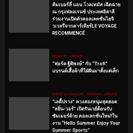
คิมเบอร์ลี่ แอน โวลเทมัส เฉิดฉาย
ณ กรุงฟลอเรนซ์ ประเทศอิตาลี
ร่วมงานเปิดตัวคอลเลคชั่นไฮจิ
วเวลรีจากคาร์เทียร์LE VOYAGE
RECOMMENCÉ
FASHION
UPDATE
“ฟอร์ด ฐิติพงษ์” กับ “Trofi”
แบรนด์เสื้อผ้าที่ใฝ่ฝันมาตั้งแต่เด็ก
EVENT & CONCERT
FASHION
UPDATE
“เลดี้ปราง” ควงสองหนุ่มสุดฮอต
“หยิ่น-วอร์” เปิดรันเวย์ต้อนรับ
ซัมเมอร์ด้วย คอลเลกชั่นใหม่!ใน
งาน “Hello Summer Enjoy Your
Summer Sports”