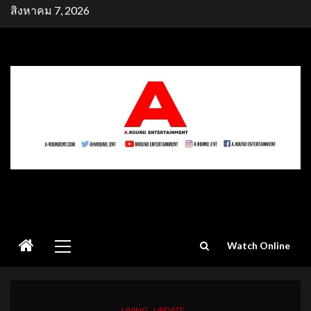
Skip
สิงหาคม 7, 2026
to
content
Primary
Watch Online
Menu
LIVING
UPDATE