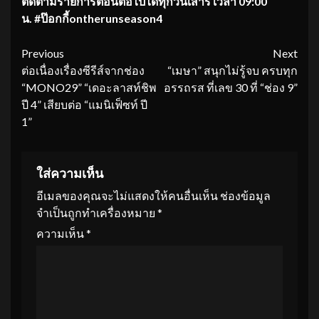
ติดตามรายการตอนต่อไปได้ทุกวันเสาร์ เวลา 09:00
น. #ป๊อกกี้ontherunseason4
Continue
Previous
Next
ต่อเนื่องเรื่องซีรีส์จากช่อง
“เมษา” สนุกไม่รู้จบ ครบทุก
Reading
“MONO29” “เดอะลาสท์ชิพ
อรรถรส ที่เลข 30 ที่ “ช่อง 9”
ปี 4” เสียบต่อ “แมนิเฟ็ซท์ ปี
1”
ใส่ความเห็น
อีเมลของคุณจะไม่แสดงให้คนอื่นเห็น
ช่องข้อมูล
จำเป็นถูกทำเครื่องหมาย
*
ความเห็น
*