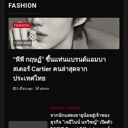
FASHION
FASHION
1 min read
“พีพี กฤษฏ์” ขึ้นแท่นแบรนด์แอมบา
สเดอร์ Cartier คนล่าสุดจาก
ประเทศไทย
2 เดือน ago
admin
FASHION
UPDATE
จากนักแสดงอายุน้อยสู่เจ้าของ
ธุรกิจ “เจมีไนน์ นรวิชญ์” เปิดตัว