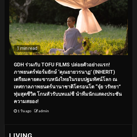
1 min read
GDH ร่วมกับ TOFU FILMS ปล่อยตัวอย่างแรก!
ภาพยนตร์ฟอร์มยักษ์ ‘คุณยายวรนาฏ’ (INHERIT)
เตรียมคายตะขาบหนังไทยในรอบปฐมทัศน์โลก ณ
เทศกาลภาพยนตร์นานาชาติโตรอนโต “จุ๋ย วรัทยา”
ทุ่มสุดชีวิต โกนหัวรับบทแม่ชี นำทีมนักแสดงประชัน
ความสยอง!
1 วัน ago
admin
LIVING