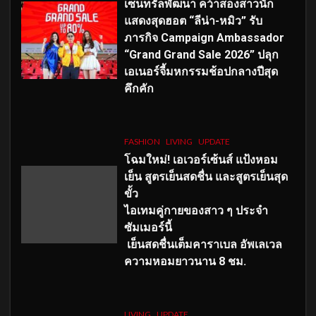
เซ็นทรัลพัฒนา คว้าสองสาวนัก
แสดงสุดฮอต “ลีน่า-หมิว” รับ
ภารกิจ Campaign Ambassador
“Grand Grand Sale 2026” ปลุก
เอเนอร์จี้มหกรรมช้อปกลางปีสุด
คึกคัก
FASHION
LIVING
UPDATE
โฉมใหม่
! เอเวอร์เซ้นส์ แป้งหอม
เย็น สูตรเย็นสดชื่น และสูตรเย็นสุด
ขั้ว
ไอเทมคู่กายของสาว ๆ ประจำ
ซัมเมอร์นี้
เย็นสดชื่นเต็มคาราเบล อัพเลเวล
ความหอมยาวนาน
8
ชม.
LIVING
UPDATE