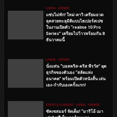
LIVING
UPDATE
แซ่บไม่พัก! ใหม่-ดาวิ เตรียมอวด
ลุคสวยทะลุมิติแบบไฮเปอร์สเปซ
ในงานเปิดตัว “realme 10 Pro
Series” เตรียมไปว้าวพร้อมกัน 8
ธันวาคมนี้
LIVING
UPDATE
นั่งแท่น “บอสคริส-คริส พีรวัส” ผุด
ธุรกิจของตัวเอง “สลัดแห่ง
อนาคต” พร้อมเปิดตัวหนังสั้น เล่น
เอง-กำกับเองครั้งแรก!
EVENT & CONCERT
LIVING
UPDATE
ซัคเซสมอร์ จัดเต็ม
!
“มาริโอ้ เมา