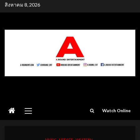
Skip
สิงหาคม 8, 2026
to
content
Primary
Watch Online
Menu
MUSIC
UPDATE
WESTERN