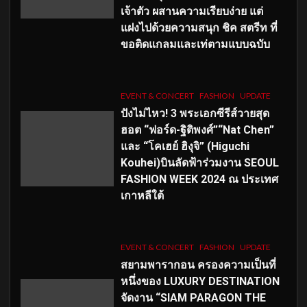
เจ้าตัว ผสานความเรียบง่าย แต่
แฝงไปด้วยความสนุก ชิค สตรีท ที่
ขอติดแกลมและเท่ตามแบบฉบับ
EVENT & CONCERT
FASHION
UPDATE
ปังไม่ไหว! 3 พระเอกซีรีส์วายสุด
ฮอต “ฟอร์ด-ฐิติพงศ์”“Nat Chen”
และ “โคเฮย์ ฮิงุจิ” (Higuchi
Kouhei)บินลัดฟ้าร่วมงาน SEOUL
FASHION WEEK 2024 ณ ประเทศ
เกาหลีใต้
EVENT & CONCERT
FASHION
UPDATE
สยามพารากอน ครองความเป็นที่
หนึ่งของ LUXURY DESTINATION
จัดงาน “SIAM PARAGON THE