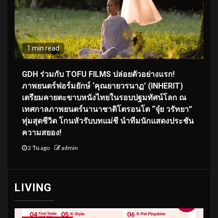
1 min read
GDH ร่วมกับ TOFU FILMS ปล่อยตัวอย่างแรก!
ภาพยนตร์ฟอร์มยักษ์ ‘คุณยายวรนาฏ’ (INHERIT)
เตรียมคายตะขาบหนังไทยในรอบปฐมทัศน์โลก ณ
เทศกาลภาพยนตร์นานาชาติโตรอนโต “จุ๋ย วรัทยา”
ทุ่มสุดชีวิต โกนหัวรับบทแม่ชี นำทีมนักแสดงประชัน
ความสยอง!
2 วัน ago
admin
LIVING