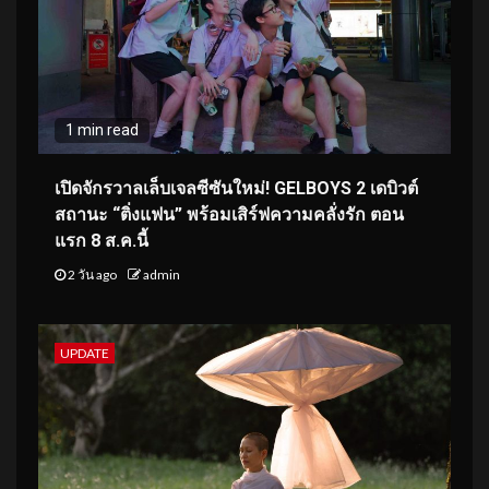
1 min read
เปิดจักรวาลเล็บเจลซีซันใหม่! GELBOYS 2 เดบิวต์
สถานะ “ติ่งแฟน” พร้อมเสิร์ฟความคลั่งรัก ตอน
แรก 8 ส.ค.นี้
2 วัน ago
admin
UPDATE