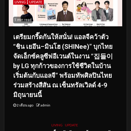
LIVING
UPDATE
1 min read
เตรียมกรี๊ดกันให้สนั่น! แอลจีคว้าตัว
“ชิน เยอึน–มินโฮ (SHINee)” บุกไทย
จัดเอ็กซ์คลูซีฟอีเวนต์ในงาน “집들이
by LG ทุกก้าวของการใช้ชีวิตในบ้าน
เริ่มต้นกับแอลจี” พร้อมทัพศิลปินไทย
ร่วมสร้างสีสัน ณ เซ็นทรัลเวิลด์ 4-9
มิถุนายนนี้
2 เดือน ago
admin
LIVING
UPDATE