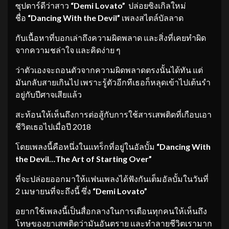
ซุปตาร์ดีว่าสาว
“Demi Lovato”
ปล่อยซิงเกิลใหม่
ชื่อ
“Dancing With the Devil”
เพลงสไตล์บัลลาด
กับเนื้อหาที่บอกเล่าถึงความผิดพลาด และสิ่งที่เคยทำผิด
จากความชล่าใจ และคิดง่าย ๆ
ว่าตัวเองจะถอนตัวจากความผิดพลาดตรงนั้นได้ทัน แต่
มันกลับสายเกินไป เพราะรู้ตัวอีกทีเธอก็หลุดเข้าไปเต้นรำ
อยู่กับปีศาจเสียแล้ว
สะท้อนให้เห็นถึงการต่อสู้กับการใช้สารเสพติดที่เกือบเอา
ชีวิตเธอไปเมื่อปี 2018
โดยเพลงนี้คือหนึ่งในแทร็กที่อยู่ในอัลบั้ม
“
Dancing With
the Devil…The Art of Starting Over”
ที่จะปล่อยออกมาให้แฟนเพลงได้ฟังกันเต็มอัลบั้มในวันที่
2 เมษายนที่จะถึงนี้ ซึ่ง
“Demi Lovato”
อยากใช้เพลงนี้เป็นสื่อกลางในการเตือนทุกคนให้เห็นถึง
โทษของยาเสพติดว่ามันอันตราย และทำลายชีวิตเรามาก