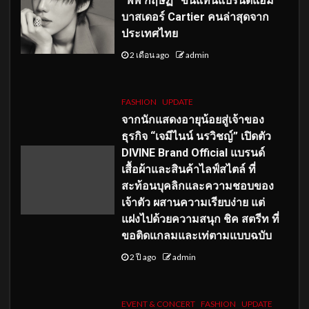
“พีพี กฤษฏ์” ขึ้นแท่นแบรนด์แอม
บาสเดอร์ Cartier คนล่าสุดจาก
ประเทศไทย
2 เดือน ago
admin
FASHION
UPDATE
จากนักแสดงอายุน้อยสู่เจ้าของ
ธุรกิจ “เจมีไนน์ นรวิชญ์” เปิดตัว
DIVINE Brand Official แบรนด์
เสื้อผ้าและสินค้าไลฟ์สไตล์ ที่
สะท้อนบุคลิกและความชอบของ
เจ้าตัว ผสานความเรียบง่าย แต่
แฝงไปด้วยความสนุก ชิค สตรีท ที่
ขอติดแกลมและเท่ตามแบบฉบับ
2 ปี ago
admin
EVENT & CONCERT
FASHION
UPDATE