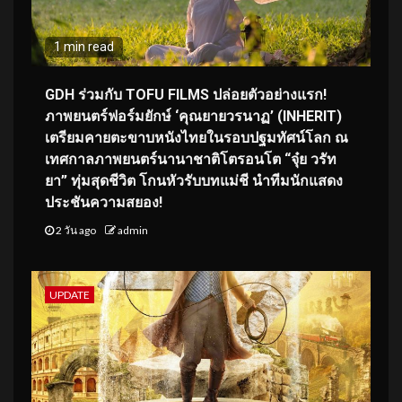
1 min read
GDH ร่วมกับ TOFU FILMS ปล่อยตัวอย่างแรก!
ภาพยนตร์ฟอร์มยักษ์ ‘คุณยายวรนาฏ’ (INHERIT)
เตรียมคายตะขาบหนังไทยในรอบปฐมทัศน์โลก ณ
เทศกาลภาพยนตร์นานาชาติโตรอนโต “จุ๋ย วรัท
ยา” ทุ่มสุดชีวิต โกนหัวรับบทแม่ชี นำทีมนักแสดง
ประชันความสยอง!
2 วัน ago
admin
UPDATE