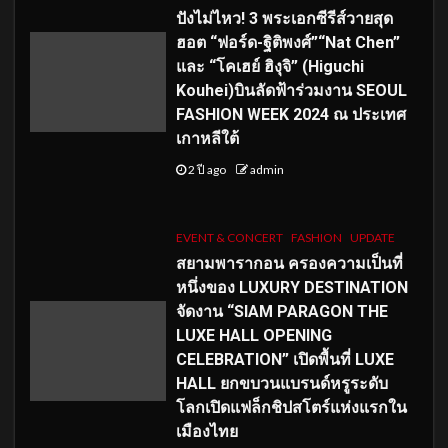
ปังไม่ไหว! 3 พระเอกซีรีส์วายสุด
ฮอต “ฟอร์ด-ฐิติพงศ์”“Nat Chen”
และ “โคเฮย์ ฮิงุจิ” (Higuchi
Kouhei)บินลัดฟ้าร่วมงาน SEOUL
FASHION WEEK 2024 ณ ประเทศ
เกาหลีใต้
2 ปี ago
admin
EVENT & CONCERT
FASHION
UPDATE
สยามพารากอน ครองความเป็นที่
หนึ่งของ LUXURY DESTINATION
จัดงาน “SIAM PARAGON THE
LUXE HALL OPENING
CELEBRATION” เปิดพื้นที่ LUXE
HALL ยกขบวนแบรนด์หรูระดับ
โลกเปิดแฟล็กชิปสโตร์แห่งแรกใน
เมืองไทย