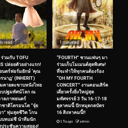
in read
1 min read
ร่วมกับ TOFU
“FOURTH” ชวนแฟนๆ มา
S ปล่อยตัวอย่างแรก!
ร่วมเก็บโมเมนต์สุดพิเศษ!
นตร์ฟอร์มยักษ์ ‘คุณ
ที่จะทำให้ทุกคนต้องร้อง
รนาฏ’ (INHERIT)
“OH MY FOURTH
ียมคายตะขาบหนังไทย
CONCERT” งานคอนเสิร์ต
อบปฐมทัศน์โลก ณ
เดี่ยวครั้งยิ่งใหญ่สุด
กาลภาพยนตร์
มหัศจรรย์ 3 วัน 16-17-18
ชาติโตรอนโต “จุ๋ย
ตุลาคมนี้ ปักหมุดกดบัตร
า” ทุ่มสุดชีวิต โกน
16 สิงหาคมนี้!!
ับบทแม่ชี นำทีมนัก
1 วัน ago
admin
งประชันความสยอง!