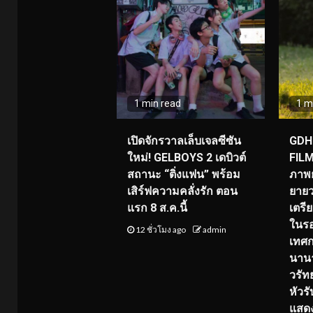
1 min read
1 m
เปิดจักรวาลเล็บเจลซีซัน
GDH 
ใหม่! GELBOYS 2 เดบิวต์
FILM
สถานะ “ติ่งแฟน” พร้อม
ภาพย
เสิร์ฟความคลั่งรัก ตอน
ยายว
แรก 8 ส.ค.นี้
เตร
ในร
12 ชั่วโมง ago
admin
เทศ
นานา
วรัทย
หัวร
แสด