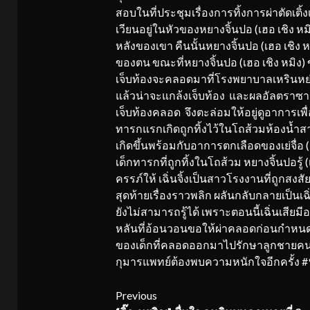
สอบในที่ประชุมเรื่องการทิ้งการผ่าตัดเ
เวียนอยู่ในหัวของหยางจิ้นปอ (เฮอ เชิง หมิง
หลังของเขา คืนนั้นหยางจิ้นปอ (เฮอ เชิง 
ของตน ขณะที่หยางจิ้นปอ (เฮอ เชิง หมิง
เจ็บท้องจะคลอดมาที่โรงพยาบาลเหรินหย่า
แล้วน่าจะแกล้งเจ็บท้อง และผลอัลตราซาวน์
เจ็บท้องคลอด จึงตะล่อมให้อยู่ดูอาการเพื่
ทารกแรกเกิดถูกทิ้งไว้ในโถส้วมห้องน
เกิดขึ้นพร้อมกับอาการตกเลือดของเย่จื่อ (
เด็กทารกที่ถูกทิ้งในโถส้วม หยางจิ้นปอรู้ (เ
ครรภ์ให้ เฉิ่นจิ้งเป็นสาวโรงงานที่ถูกสงส
สุดท้ายเรื่องราวพลิก ผลันกลับกลายเป็นเฉิ
ยังไม่สามารถรู้ได้ เพราะตอนนี้เฉิ่นเสียม
หลันที่อ้อนวอนขอให้ผ่าคลอดก่อนกำหนด ใน
ของเด็กที่คลอดออกมาไปรักษาลูกชายคนโต
กุมารแพทย์ต้องพบความหนักใจอีกครั
Continue
Previous