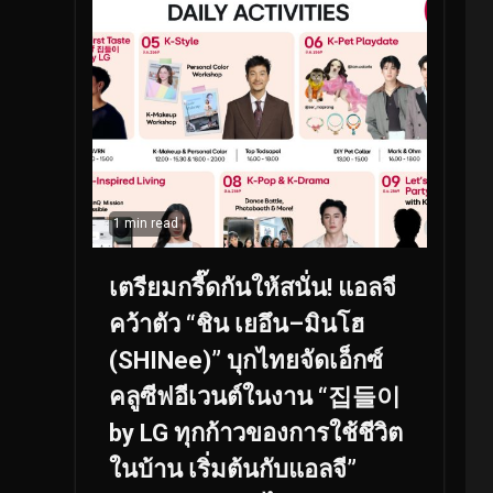
1 min read
เตรียมกรี๊ดกันให้สนั่น! แอลจี
คว้าตัว “ชิน เยอึน–มินโฮ
(SHINee)” บุกไทยจัดเอ็กซ์
คลูซีฟอีเวนต์ในงาน “집들이
by LG ทุกก้าวของการใช้ชีวิต
ในบ้าน เริ่มต้นกับแอลจี”