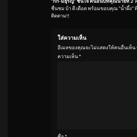
“กิ๊ก-มยุริญ” ชื่นใจ คนอินบทคุณนายที่ 2
ค
Reading
ชื่นชม บ้า ดี เดือด พร้อมขอบคุณ “น้ำผึ้ง” ที
ติดตาม!!
ใส่ความเห็น
อีเมลของคุณจะไม่แสดงให้คนอื่นเห็น
ความเห็น
*
ชื่อ
*