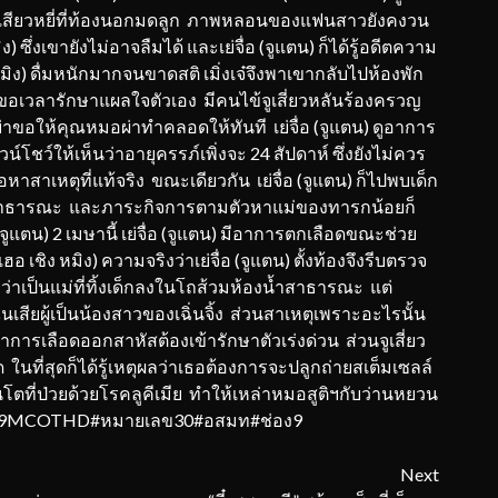
ติ้งเสียวหยี่ที่ท้องนอกมดลูก ภาพหลอนของแฟนสาวยังคงวน
) ซึ่งเขายังไม่อาจลืมได้ และเย่จื่อ (จูแตน) ก็ได้รู้อดีตความ
หมิง) ดื่มหนักมากจนขาดสติ เมิ่งเจ๋จึงพาเขากลับไปห้องพัก
) ขอเวลารักษาแผลใจตัวเอง มีคนไข้จูเสี่ยวหลันร้องครวญ
ขอให้คุณหมอผ่าทำคลอดให้ทันที เย่จื่อ (จูแตน) ดูอาการ
โชว์ให้เห็นว่าอายุครรภ์เพิ่งจะ 24 สัปดาห์ ซึ่งยังไม่ควร
อหาสาเหตุที่แท้จริง ขณะเดียวกัน เย่จื่อ (จูแตน) ก็ไปพบเด็ก
้ำสาธารณะ และภาระกิจการตามตัวหาแม่ของทารกน้อยก็
จูแตน) 2 เมษานี้ เย่จื่อ (จูแตน) มีอาการตกเลือดขณะช่วย
ฮอ เชิง หมิง) ความจริงว่าเย่จื่อ (จูแตน) ตั้งท้องจึงรีบตรวจ
ัยว่าเป็นแม่ที่ทิ้งเด็กลงในโถส้วมห้องน้ำสาธารณะ แต่
่นเสียผู้เป็นน้องสาวของเฉิ่นจิ้ง ส่วนสาเหตุเพราะอะไรนั้น
ีอาการเลือดออกสาหัสต้องเข้ารักษาตัวเร่งด่วน ส่วนจูเสี่ยว
ที่สุดก็ได้รู้เหตุผลว่าเธอต้องการจะปลูกถ่ายสเต็มเซลล์
ที่ป่วยด้วยโรคลูคีเมีย ทำให้เหล่าหมอสูติฯกับว่านหยวน
้ง #9MCOTHD#หมายเลข30#อสมท#ช่อง9
Next