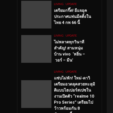
LIVING
UPDATE
เตรียมกรี๊ด! อีแจอุค
ประกาศแฟนมีตติ้งใน
ไทย 4 กพ 66 นี้
LIVING
UPDATE
ไม่พลาดทุกวินาที
สำคัญ
! สามหนุ่ม
บ้าน vivo ‘หยิ่น –
วอร์ – มีน’
LIVING
UPDATE
แซ่บไม่พัก! ใหม่-ดาวิ
เตรียมอวดลุคสวยทะลุมิ
ติแบบไฮเปอร์สเปซใน
งานเปิดตัว “realme 10
Pro Series” เตรียมไป
ว้าวพร้อมกัน 8