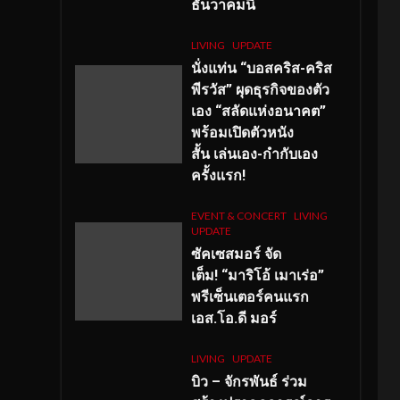
ธันวาคมนี้
LIVING
UPDATE
นั่งแท่น “บอสคริส-คริส
พีรวัส” ผุดธุรกิจของตัว
เอง “สลัดแห่งอนาคต”
พร้อมเปิดตัวหนัง
สั้น เล่นเอง-กำกับเอง
ครั้งแรก!
EVENT & CONCERT
LIVING
UPDATE
ซัคเซสมอร์ จัด
เต็ม
!
“มาริโอ้ เมาเร่อ”
พรีเซ็นเตอร์คนแรก
เอส
.โอ.ดี มอร์
LIVING
UPDATE
บิว – จักรพันธ์ ร่วม