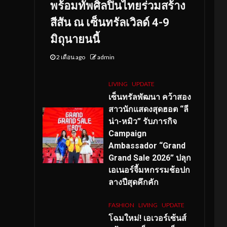
พร้อมทัพศิลปินไทยร่วมสร้าง
สีสัน ณ เซ็นทรัลเวิลด์ 4-9
มิถุนายนนี้
2 เดือน ago
admin
LIVING
UPDATE
เซ็นทรัลพัฒนา คว้าสอง
สาวนักแสดงสุดฮอต “ลี
น่า-หมิว” รับภารกิจ
Campaign
Ambassador “Grand
Grand Sale 2026” ปลุก
เอเนอร์จี้มหกรรมช้อปก
ลางปีสุดคึกคัก
FASHION
LIVING
UPDATE
โฉมใหม่
! เอเวอร์เซ้นส์