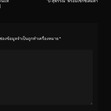
นแห่
“บี๋-สุพรรณี” พร้อมเซ็กซี่เต็มตา
่
ช่องข้อมูลจำเป็นถูกทำเครื่องหมาย
*