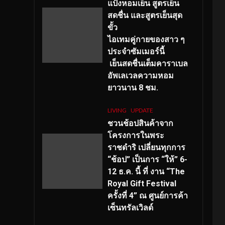
แป้งหอมเย็น สูตรเย็น
สดชื่น และสูตรเย็นสุด
ขั้ว
ไอเทมคู่กายของสาว ๆ
ประจำซัมเมอร์นี้
เย็นสดชื่นเต็มคาราเบล
อัพเลเวลความหอม
ยาวนาน
8
ชม.
LIVING
UPDATE
ชวนช้อปสินค้าจาก
โครงการในพระ
ราชดำริ เปลี่ยนทุกการ
“ช้อป” เป็นการ “ให้” 6-
12 ธ.ค. นี้ ที่ งาน “The
Royal Gift Festival
ครั้งที่ 4” ณ ศูนย์การค้า
เซ็นทรัลเวิลด์