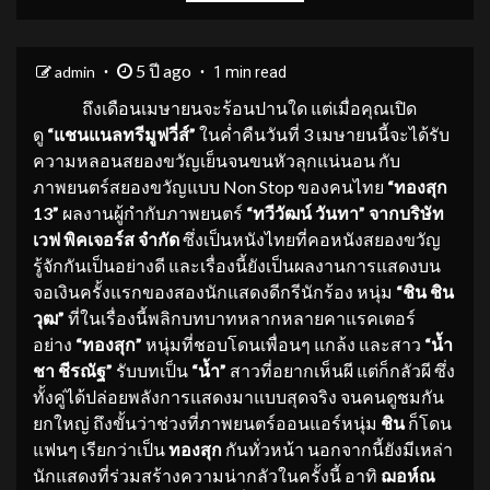
5 ปี ago
admin
1 min read
ถึงเดือนเมษายนจะร้อนปานใด แต่เมื่อคุณเปิด
ดู
“แชนแนลทรีมูฟวี่ส์”
ในค่ำคืนวันที่ 3 เมษายนนี้จะได้รับ
ความหลอนสยองขวัญเย็นจนขนหัวลุกแน่นอน กับ
ภาพยนตร์สยองขวัญแบบ Non Stop ของคนไทย
“ทองสุก
13”
ผลงานผู้กำกับภาพยนตร์
“ทวีวัฒน์ วันทา” จากบริษัท
เวฟ พิคเจอร์ส จำกัด
ซึ่งเป็นหนังไทยที่คอหนังสยองขวัญ
รู้จักกันเป็นอย่างดี และเรื่องนี้ยังเป็นผลงานการแสดงบน
จอเงินครั้งแรกของสองนักแสดงดีกรีนักร้อง หนุ่ม
“ชิน ชิน
วุฒ”
ที่ในเรื่องนี้พลิกบทบาทหลากหลายคาแรคเตอร์
อย่าง
“ทองสุก”
หนุ่มที่ชอบโดนเพื่อนๆ แกล้ง และสาว
“น้ำ
ชา ชีรณัฐ”
รับบทเป็น
“น้ำ”
สาวที่อยากเห็นผี แต่ก็กลัวผี ซึ่ง
ทั้งคู่ได้ปล่อยพลังการแสดงมาแบบสุดจริง จนคนดูชมกัน
ยกใหญ่ ถึงขั้นว่าช่วงที่ภาพยนตร์ออนแอร์หนุ่ม
ชิน
ก็โดน
แฟนๆ เรียกว่าเป็น
ทองสุก
กันทั่วหน้า นอกจากนี้ยังมีเหล่า
นักแสดงที่ร่วมสร้างความน่ากลัวในครั้งนี้ อาทิ
ฌอห์ณ