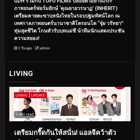
GDH ร่วมกับ TOFU FILMS ปล่อยตัวอย่างแรก!
ภาพยนตร์ฟอร์มยักษ์ ‘คุณยายวรนาฏ’ (INHERIT)
เตรียมคายตะขาบหนังไทยในรอบปฐมทัศน์โลก ณ
เทศกาลภาพยนตร์นานาชาติโตรอนโต “จุ๋ย วรัทยา”
ทุ่มสุดชีวิต โกนหัวรับบทแม่ชี นำทีมนักแสดงประชัน
ความสยอง!
1 วัน ago
admin
LIVING
LIVING
UPDATE
1 min read
เตรียมกรี๊ดกันให้สนั่น! แอลจีคว้าตัว