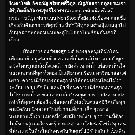
จินดาโชติ, อัครณัฐ อริยฤทธิ์วิกุล, ณัฐภัสสรา อดุลยาเมธา
สิริ, กิตติ์ลภัส กรสุทธิ์ไรวรรณ
และด้วยตัวเนื้อเรื่องที่
กระตุกขวัญแฟนๆ แบบ Non Stop ทั้งยังแฝงเรื่องความเชื่อ
เกี่ยวกับคืนอาถรรพ์ศุกร์ 13 ที่ทำให้ทุกคนต่างลุ้นขนลุกไป
กับทุกฉากทุกตอน แทบจะดูไปปิดตาไปพร้อมกันเลยที
เดียว
เรื่องราวของ
“ทองสุก
13”
ทองสุกหนุ่มที่มักโดน
เพื่อนแกล้งอยู่เสมอ ด้วยความที่เป็นคนเนิร์ด ๆ แถมยังดูเอ๋
อ จึงโดนรุมแกล้งตั้งแต่เด็ก ๆ ยังดีที่เขามีน้ำ เพื่อนที่เห็นใจ
ทองสุกมากที่สุด ทั้งสองเป็นเพื่อนจนเรียนมหาวิทยาลัย แต่
เพราะความเนิร์ดของทองสุก ทำให้กลุ่มเพื่อนใหม่ไม่ว่า
จะเป็น บอย, แจ๊ก,บีม และปุ้ย ที่ทนความเนิร์ดของทองสุก
ไม่ไหว แม้น้ำจะขอก็ตาม แล้ววันหยุดยาวที่กำลังจะมาถึง
ก็ทำให้ทุกคนต้องลืมเพื่อนคนนี้ไม่ลงไปตลอดชีวิต เมื่อทุก
คนนัดกันหนีทองสุกไปเที่ยวกันที่เกาะเล็ก ๆ กลาง
ทะเลสาบเวิ้งว้างแห่งหนึ่ง โดยมีโจทย์ง่าย ๆ ว่า งานนี้ต้อง
ไม่มีทองสุก แต่ใครจะรู้ว่าทองสุกแอบไปเซอร์ไพร์สทุกคน
ที่นั่น และในคืนนั้นดันตรงกับวันศุกร์ 13 ที่ว่ากันว่าเป็นคืน