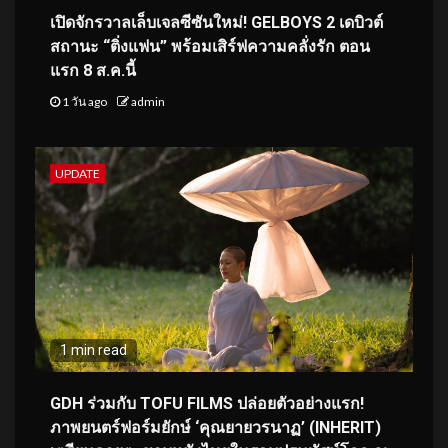
เปิดจักรวาลเล็บเจลซีซันใหม่! GELBOYS 2 เดบิวต์
สถานะ “ติ่งแฟน” พร้อมเสิร์ฟความคลั่งรัก ตอน
แรก 8 ส.ค.นี้
1 วัน ago
admin
UPDATE
1 min read
GDH ร่วมกับ TOFU FILMS ปล่อยตัวอย่างแรก!
ภาพยนตร์ฟอร์มยักษ์ ‘คุณยายวรนาฏ’ (INHERIT)