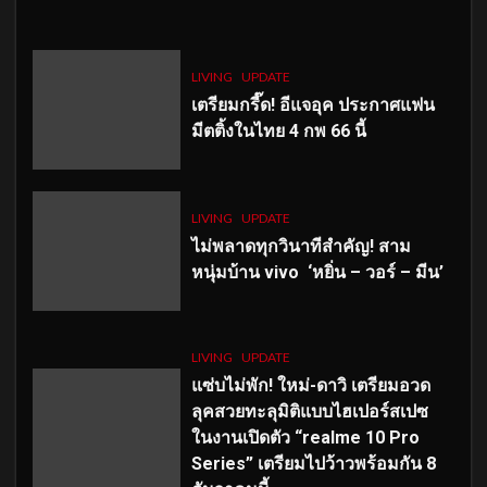
LIVING
UPDATE
เตรียมกรี๊ด! อีแจอุค ประกาศแฟน
มีตติ้งในไทย 4 กพ 66 นี้
LIVING
UPDATE
ไม่พลาดทุกวินาทีสำคัญ
! สาม
หนุ่มบ้าน vivo ‘หยิ่น – วอร์ – มีน’
LIVING
UPDATE
แซ่บไม่พัก! ใหม่-ดาวิ เตรียมอวด
ลุคสวยทะลุมิติแบบไฮเปอร์สเปซ
ในงานเปิดตัว “realme 10 Pro
Series” เตรียมไปว้าวพร้อมกัน 8