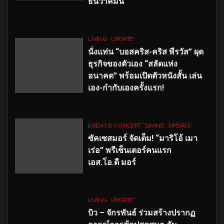
ธันวาคมนี้
LIVING
UPDATE
นั่งแท่น “บอสคริส-คริส พีรวัส” ผุด
ธุรกิจของตัวเอง “สลัดแห่ง
อนาคต” พร้อมเปิดตัวหนังสั้น เล่น
เอง-กำกับเองครั้งแรก!
EVENT & CONCERT
LIVING
UPDATE
ซัคเซสมอร์ จัดเต็ม
!
“มาริโอ้ เมา
เร่อ” พรีเซ็นเตอร์คนแรก
เอส
.โอ.ดี มอร์
LIVING
UPDATE
บิว – จักรพันธ์ ร่วมสร้างปรากฏ