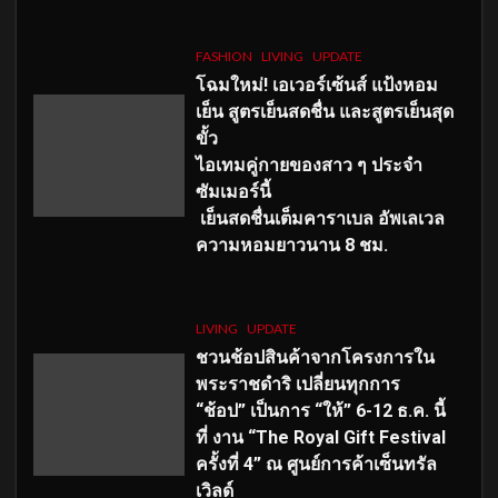
FASHION
LIVING
UPDATE
โฉมใหม่
! เอเวอร์เซ้นส์ แป้งหอม
เย็น สูตรเย็นสดชื่น และสูตรเย็นสุด
ขั้ว
ไอเทมคู่กายของสาว ๆ ประจำ
ซัมเมอร์นี้
เย็นสดชื่นเต็มคาราเบล อัพเลเวล
ความหอมยาวนาน
8
ชม.
LIVING
UPDATE
ชวนช้อปสินค้าจากโครงการใน
พระราชดำริ เปลี่ยนทุกการ
“ช้อป” เป็นการ “ให้” 6-12 ธ.ค. นี้
ที่ งาน “The Royal Gift Festival
ครั้งที่ 4” ณ ศูนย์การค้าเซ็นทรัล
เวิลด์