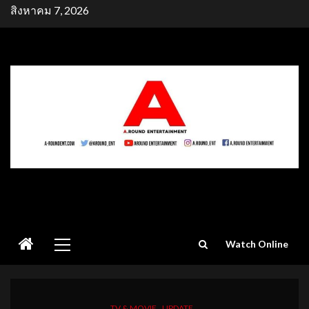
Skip
สิงหาคม 7, 2026
to
content
Primary
Watch Online
Menu
TV & MOVIE
UPDATE