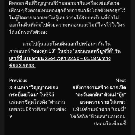
ผีหลอก คืนที่วิญญาณผีร้ายออกมากินเครื่องเซ่นสังเวย
เพื่อน ๆ จึงตอบแทนทองสุกด้วยการแกล้งโดยขังทองสุกไว้
ในตู้ปิดตาย พวกเขาไม่รู้เลยว่าจะได้รับบทเรียนที่ขำไม่
ออกในคืนที่เต็มไปด้วยความหลอนและไม่มีใครไว้ใจใคร
ได้แม้กระทั่งตัวเอง
ตามไปลุ้นและโดนผีหลอกไปพร้อมๆ กัน ใน
ภาพยนตร์
“ทองสุก 13”
ในช่วง “แชนแนลทรีมูฟวี่ส์” วัน
เสาร์ที่ 3 เมษายน
2564 เวลา 22.50 – 01.18 น. ทาง
ช่อง 3 กด33
Continue
Previous
Next
3-4 เมษา “วิญญาณของ
อลังการงานสร้าง ฉากเปิด
Reading
กระบี่เผยโฉม”
ในซีรีส์
“ตะวันตกดิน” ตัวแม่ “ยุ้ย”
แฟนตาซีสุดโด่งดัง “ตำนาน
อวดความรวย
ใส่เพชร
เทพกระบี่จ้าวพิภพ” ทางช่อง
แท้10ล้านเข้าฉาก “เอมมี่”
9
โชว์สกิล “หิวแสง” แอบจอม
ปลอมใส่เพื่อนซี้