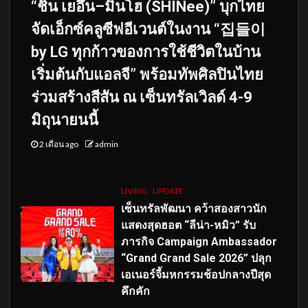
“ชิน เยอึน–มินโฮ (SHINee)” บุกไทย
จัดเอ็กซ์คลูซีฟอีเวนต์ในงาน “집들이
by LG ทุกก้าวของการใช้ชีวิตในบ้าน
เริ่มต้นกับแอลจี” พร้อมทัพศิลปินไทย
ร่วมสร้างสีสัน ณ เซ็นทรัลเวิลด์ 4-9
มิถุนายนนี้
2 เดือน ago
admin
LIVING
UPDATE
เซ็นทรัลพัฒนา คว้าสองสาวนัก
แสดงสุดฮอต “ลีน่า-หมิว” รับ
ภารกิจ Campaign Ambassador
“Grand Grand Sale 2026” ปลุก
เอเนอร์จี้มหกรรมช้อปกลางปีสุด
คึกคัก