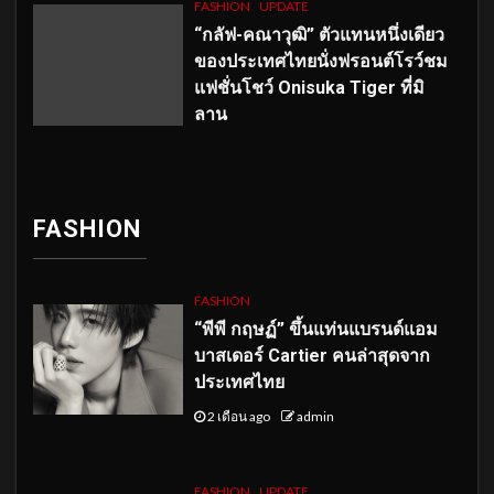
FASHION
UPDATE
“กลัฟ-คณาวุฒิ” ตัวแทนหนึ่งเดียว
ของประเทศไทยนั่งฟรอนต์โรว์ชม
แฟชั่นโชว์ Onisuka Tiger ที่มิ
ลาน
FASHION
FASHION
“พีพี กฤษฏ์” ขึ้นแท่นแบรนด์แอม
บาสเดอร์ Cartier คนล่าสุดจาก
ประเทศไทย
2 เดือน ago
admin
FASHION
UPDATE