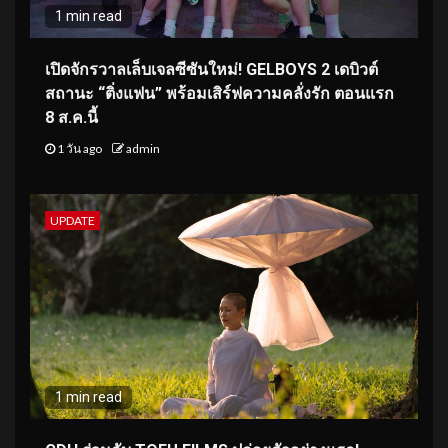
1 min read
เปิดจักรวาลเล็บเจลซีซันใหม่! GELBOYS 2 เดบิวต์
สถานะ “ติ่งแฟน” พร้อมเสิร์ฟความคลั่งรัก ตอนแรก
8 ส.ค.นี้
1 วัน ago
admin
UPDATE
1 min read