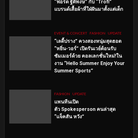
“ฟอร์ด ฐิติพงษ์” กับ “Trofi”
แบรนด์เสื้อผ้าที่ใฝ่ฝันมาตั้งแต่เด็ก
EVENT & CONCERT
FASHION
UPDATE
“เลดี้ปราง” ควงสองหนุ่มสุดฮอต
“หยิ่น-วอร์” เปิดรันเวย์ต้อนรับ
ซัมเมอร์ด้วย คอลเลกชั่นใหม่!ใน
งาน “Hello Summer Enjoy Your
Summer Sports”
FASHION
UPDATE
แพนทีนเปิด
ตัว
Spokesperson คนล่าสุด
“แจ็คสัน หวัง”