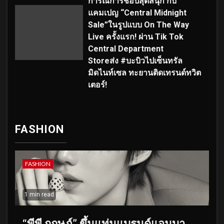
การณ์การช้อปสุดสนุก กับ
แคมเปญ “Central Midnight
Sale”ในรูปแบบ On The Way
Live ครั้งแรก! ผ่าน Tik Tok
Central Department
Storeส่ง #บะบิวไปเซ็นทรัล
มิดไนท์เซล ทะยานติดเทรนด์ทวิต
เตอร์!
FASHION
FASHION
1 min read
“พีพี กฤษฏ์” ขึ้นแท่นแบรนด์แอมบา