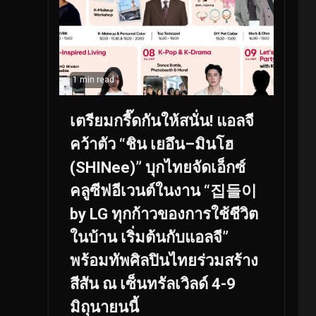
1 min read
เตรียมกรี๊ดกันให้สนั่น! แอลจี
คว้าตัว “ชิน เยอึน–มินโฮ
(SHINee)” บุกไทยจัดเอ็กซ์
คลูซีฟอีเวนต์ในงาน “집들이
by LG ทุกก้าวของการใช้ชีวิต
ในบ้าน เริ่มต้นกับแอลจี”
พร้อมทัพศิลปินไทยร่วมสร้าง
สีสัน ณ เซ็นทรัลเวิลด์ 4-9
มิถุนายนนี้