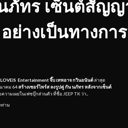
-นภัทร เซ็นต์สัญญ
อย่างเป็นทางการ
ง
LOVEiS Entertainment
จี๊บ เทพอาจ กวินอนันต์
ล่าสุด
มีนาคม 64
สร้างเซอร์ไพร์ส ลงรูปคู่ กัน นภัทร หลังจากเซ็นต์
ความเผยในเฟซบุ๊กส่วนตัว ที่ชื่อ JEEP TK ว่า..
กท่าน