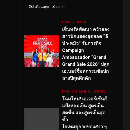
2 เดือน ago
admin
LIVING
UPDATE
เซ็นทรัลพัฒนา คว้าสอง
สาวนักแสดงสุดฮอต “ลี
น่า-หมิว” รับภารกิจ
Campaign
Ambassador “Grand
Grand Sale 2026” ปลุก
เอเนอร์จี้มหกรรมช้อปก
ลางปีสุดคึกคัก
FASHION
LIVING
UPDATE
โฉมใหม่
! เอเวอร์เซ้นส์
แป้งหอมเย็น สูตรเย็น
สดชื่น และสูตรเย็นสุด
ขั้ว
ไอเทมคู่กายของสาว ๆ