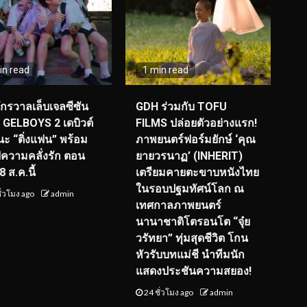
in read
1 min read
จักรวาลเล็บเจลซีซัน
GDH ร่วมกับ TOFU
! GELBOYS 2 เดบิวต์
FILMS ปล่อยตัวอย่างแรก!
ะ “ติ่งแฟน” พร้อม
ภาพยนตร์ฟอร์มยักษ์ ‘คุณ
์ฟความคลั่งรัก ตอน
ยายวรนาฏ’ (INHERIT)
 ส.ค.นี้
เตรียมคายตะขาบหนังไทย
ในรอบปฐมทัศน์โลก ณ
ั่วโมง ago
admin
เทศกาลภาพยนตร์
นานาชาติโตรอนโต “จุ๋ย
วรัทยา” ทุ่มสุดชีวิต โกน
หัวรับบทแม่ชี นำทีมนัก
แสดงประชันความสยอง!
24 ชั่วโมง ago
admin