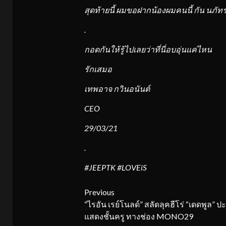
สุดท้ายนี้ ผมขอฝากน้องผมคนนี้ กัน นภั
.
กอดกันให้รู้ไปเลยว่าที่นี่อบอุ่นแค่ไหน
รักเสมอ
เทพอาจ กวินอนันต์
CEO
29/03/21
.
#JEEPTK #LOVEiS
Continue
Previous
“ไรอัน เรย์โนลด์” สลัดลุคฮีโร่ “เดดพูล” ป
Reading
แสดงชั้นครู ทางช่อง MONO29