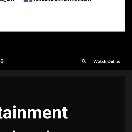
NG
Watch Online
rtainment