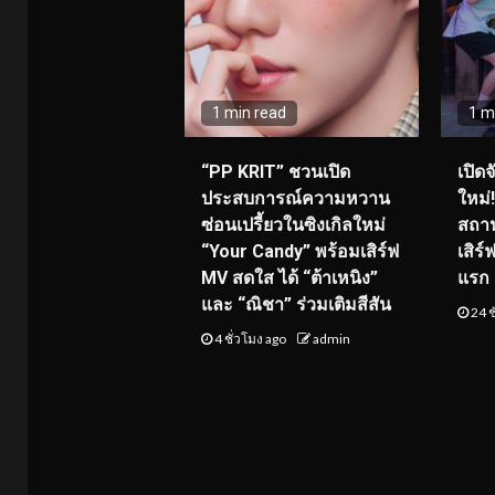
1 min read
1 m
“PP KRIT” ชวนเปิด
เปิด
ประสบการณ์ความหวาน
ใหม่
ซ่อนเปรี้ยวในซิงเกิลใหม่
สถาน
“Your Candy” พร้อมเสิร์ฟ
เสิร
MV สดใส ได้ “ต้าเหนิง”
แรก 8
และ “ณิชา” ร่วมเติมสีสัน
24 ช
4 ชั่วโมง ago
admin