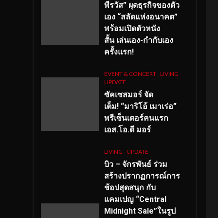
พีรวัส” ผุดธุรกิจของตัว
เอง “สลัดแห่งอนาคต”
พร้อมเปิดตัวหนัง
สั้น เล่นเอง-กำกับเอง
ครั้งแรก!
EVENT & CONCERT
LIVING
UPDATE
ซัคเซสมอร์ จัด
เต็ม
!
“มาริโอ้ เมาเร่อ”
พรีเซ็นเตอร์คนแรก
เอส
.โอ.ดี มอร์
LIVING
UPDATE
บิว – จักรพันธ์ ร่วม
สร้างปรากฏการณ์การ
ช้อปสุดสนุก กับ
แคมเปญ “Central
Midnight Sale”ในรูป