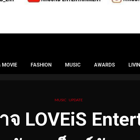
& MOVIE
FASHION
MUSIC
AWARDS
LIVI
MUSIC
UPDATE
อาจ LOVEiS Ente