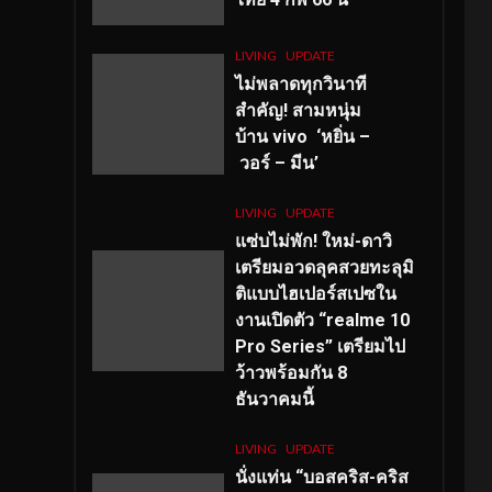
LIVING
UPDATE
ไม่พลาดทุกวินาที
สำคัญ
! สามหนุ่ม
บ้าน vivo ‘หยิ่น –
วอร์ – มีน’
LIVING
UPDATE
แซ่บไม่พัก! ใหม่-ดาวิ
เตรียมอวดลุคสวยทะลุมิ
ติแบบไฮเปอร์สเปซใน
งานเปิดตัว “realme 10
Pro Series” เตรียมไป
ว้าวพร้อมกัน 8
ธันวาคมนี้
LIVING
UPDATE
นั่งแท่น “บอสคริส-คริส