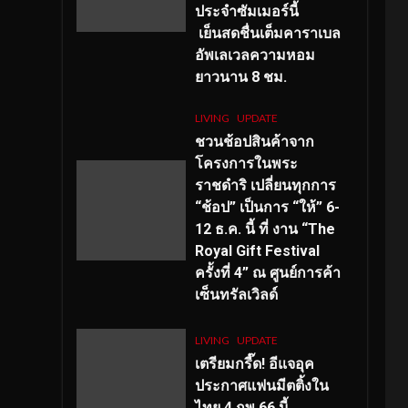
ประจำซัมเมอร์นี้
เย็นสดชื่นเต็มคาราเบล
อัพเลเวลความหอม
ยาวนาน
8
ชม.
LIVING
UPDATE
ชวนช้อปสินค้าจาก
โครงการในพระ
ราชดำริ เปลี่ยนทุกการ
“ช้อป” เป็นการ “ให้” 6-
12 ธ.ค. นี้ ที่ งาน “The
Royal Gift Festival
ครั้งที่ 4” ณ ศูนย์การค้า
เซ็นทรัลเวิลด์
LIVING
UPDATE
เตรียมกรี๊ด! อีแจอุค
ประกาศแฟนมีตติ้งใน
ไทย 4 กพ 66 นี้