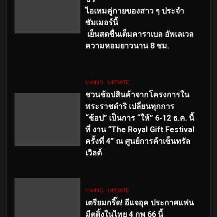
ไอเทมคู่กายของสาว ๆ ประจำ
ซัมเมอร์นี้
เย็นสดชื่นเต็มคาราเบล อัพเลเวล
ความหอมยาวนาน
8
ชม.
LIVING
UPDATE
ชวนช้อปสินค้าจากโครงการใน
พระราชดำริ เปลี่ยนทุกการ
“ช้อป” เป็นการ “ให้” 6-12 ธ.ค. นี้
ที่ งาน “The Royal Gift Festival
ครั้งที่ 4” ณ ศูนย์การค้าเซ็นทรัล
เวิลด์
LIVING
UPDATE
เตรียมกรี๊ด! อีแจอุค ประกาศแฟน
มีตติ้งในไทย 4 กพ 66 นี้