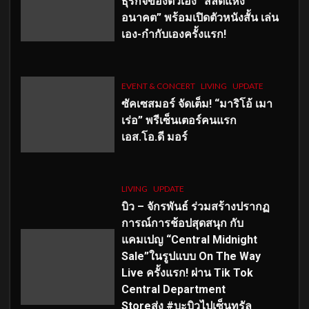
ธุรกิจของตัวเอง “สลัดแห่ง
อนาคต” พร้อมเปิดตัวหนังสั้น เล่น
เอง-กำกับเองครั้งแรก!
EVENT & CONCERT
LIVING
UPDATE
ซัคเซสมอร์ จัดเต็ม
!
“มาริโอ้ เมา
เร่อ” พรีเซ็นเตอร์คนแรก
เอส
.โอ.ดี มอร์
LIVING
UPDATE
บิว – จักรพันธ์ ร่วมสร้างปรากฏ
การณ์การช้อปสุดสนุก กับ
แคมเปญ “Central Midnight
Sale”ในรูปแบบ On The Way
Live ครั้งแรก! ผ่าน Tik Tok
Central Department
Storeส่ง #บะบิวไปเซ็นทรัล