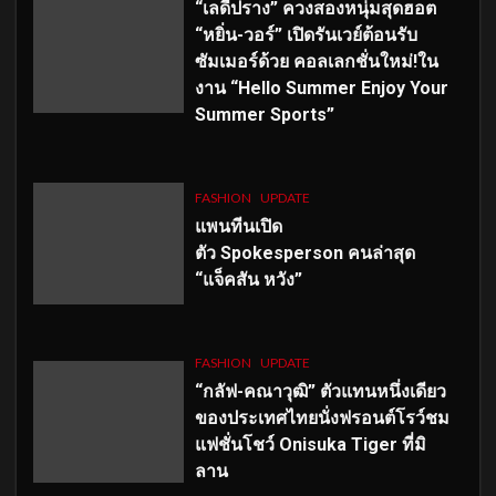
“เลดี้ปราง” ควงสองหนุ่มสุดฮอต
“หยิ่น-วอร์” เปิดรันเวย์ต้อนรับ
ซัมเมอร์ด้วย คอลเลกชั่นใหม่!ใน
งาน “Hello Summer Enjoy Your
Summer Sports”
FASHION
UPDATE
แพนทีนเปิด
ตัว
Spokesperson คนล่าสุด
“แจ็คสัน หวัง”
FASHION
UPDATE
“กลัฟ-คณาวุฒิ” ตัวแทนหนึ่งเดียว
ของประเทศไทยนั่งฟรอนต์โรว์ชม
แฟชั่นโชว์ Onisuka Tiger ที่มิ
ลาน