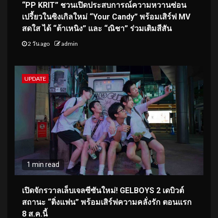
“PP KRIT” ชวนเปิดประสบการณ์ความหวานซ่อน
เปรี้ยวในซิงเกิลใหม่ “Your Candy” พร้อมเสิร์ฟ MV
สดใส ได้ “ต้าเหนิง” และ “ณิชา” ร่วมเติมสีสัน
2 วัน ago
admin
UPDATE
1 min read
เปิดจักรวาลเล็บเจลซีซันใหม่! GELBOYS 2 เดบิวต์
สถานะ “ติ่งแฟน” พร้อมเสิร์ฟความคลั่งรัก ตอนแรก
8 ส.ค.นี้