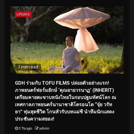
UPDATE
1 min read
GDH ร่วมกับ TOFU FILMS ปล่อยตัวอย่างแรก!
ภาพยนตร์ฟอร์มยักษ์ ‘คุณยายวรนาฏ’ (INHERIT)
เตรียมคายตะขาบหนังไทยในรอบปฐมทัศน์โลก ณ
เทศกาลภาพยนตร์นานาชาติโตรอนโต “จุ๋ย วรัท
ยา” ทุ่มสุดชีวิต โกนหัวรับบทแม่ชี นำทีมนักแสดง
ประชันความสยอง!
3 วัน ago
admin