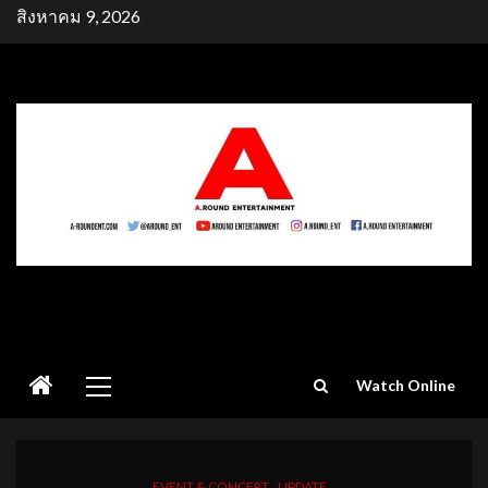
Skip
สิงหาคม 9, 2026
to
content
Primary
Watch Online
Menu
EVENT & CONCERT
UPDATE