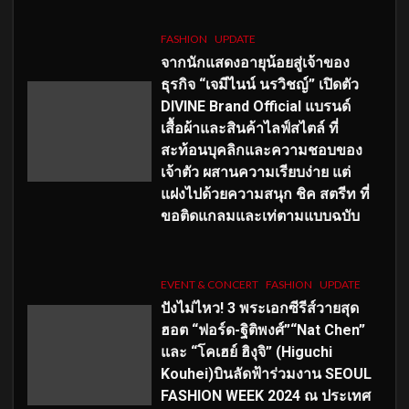
FASHION
UPDATE
จากนักแสดงอายุน้อยสู่เจ้าของ
ธุรกิจ “เจมีไนน์ นรวิชญ์” เปิดตัว
DIVINE Brand Official แบรนด์
เสื้อผ้าและสินค้าไลฟ์สไตล์ ที่
สะท้อนบุคลิกและความชอบของ
เจ้าตัว ผสานความเรียบง่าย แต่
แฝงไปด้วยความสนุก ชิค สตรีท ที่
ขอติดแกลมและเท่ตามแบบฉบับ
EVENT & CONCERT
FASHION
UPDATE
ปังไม่ไหว! 3 พระเอกซีรีส์วายสุด
ฮอต “ฟอร์ด-ฐิติพงศ์”“Nat Chen”
และ “โคเฮย์ ฮิงุจิ” (Higuchi
Kouhei)บินลัดฟ้าร่วมงาน SEOUL
FASHION WEEK 2024 ณ ประเทศ