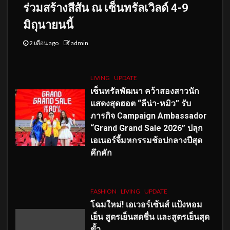
ร่วมสร้างสีสัน ณ เซ็นทรัลเวิลด์ 4-9
มิถุนายนนี้
2 เดือน ago
admin
LIVING
UPDATE
เซ็นทรัลพัฒนา คว้าสองสาวนัก
แสดงสุดฮอต “ลีน่า-หมิว” รับ
ภารกิจ Campaign Ambassador
“Grand Grand Sale 2026” ปลุก
เอเนอร์จี้มหกรรมช้อปกลางปีสุด
คึกคัก
FASHION
LIVING
UPDATE
โฉมใหม่
! เอเวอร์เซ้นส์ แป้งหอม
เย็น สูตรเย็นสดชื่น และสูตรเย็นสุด
ขั้ว