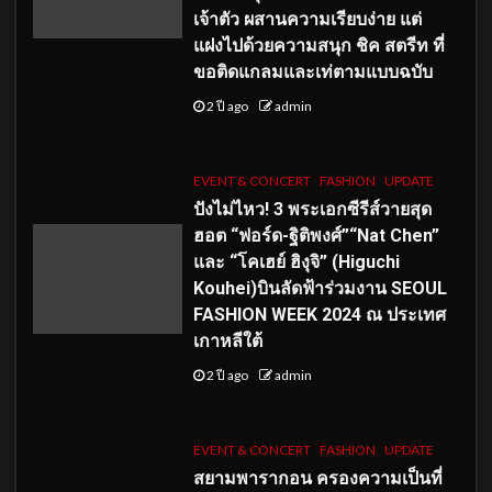
เจ้าตัว ผสานความเรียบง่าย แต่
แฝงไปด้วยความสนุก ชิค สตรีท ที่
ขอติดแกลมและเท่ตามแบบฉบับ
2 ปี ago
admin
EVENT & CONCERT
FASHION
UPDATE
ปังไม่ไหว! 3 พระเอกซีรีส์วายสุด
ฮอต “ฟอร์ด-ฐิติพงศ์”“Nat Chen”
และ “โคเฮย์ ฮิงุจิ” (Higuchi
Kouhei)บินลัดฟ้าร่วมงาน SEOUL
FASHION WEEK 2024 ณ ประเทศ
เกาหลีใต้
2 ปี ago
admin
EVENT & CONCERT
FASHION
UPDATE
สยามพารากอน ครองความเป็นที่