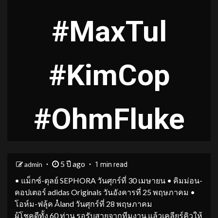
#MaxTul
#KimCop
#OhmFluke
5 ปี ago
admin
1 min read
• แม็กซ์-ตุลย์ SEPHORA วันศุกร์ที่ 30 เมษายน • คิมม่อน-
คอปเตอร์ adidas Originals วันอังคารที่ 25 พฤษภาคม •
โอห์ม-ฟลุ้ค Åland วันศุกร์ที่ 28 พฤษภาคม
ผู้โชคดีทั้ง 60 ท่าน รอรับสายจากทีมงาน แล้วเคลียร์คิวให้