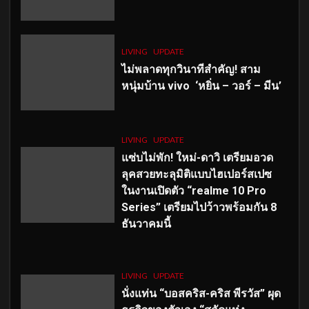
LIVING
UPDATE
ไม่พลาดทุกวินาทีสำคัญ
! สาม
หนุ่มบ้าน vivo ‘หยิ่น – วอร์ – มีน’
LIVING
UPDATE
แซ่บไม่พัก! ใหม่-ดาวิ เตรียมอวด
ลุคสวยทะลุมิติแบบไฮเปอร์สเปซ
ในงานเปิดตัว “realme 10 Pro
Series” เตรียมไปว้าวพร้อมกัน 8
ธันวาคมนี้
LIVING
UPDATE
นั่งแท่น “บอสคริส-คริส พีรวัส” ผุด