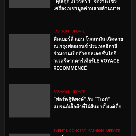
“คุณกุ๊กไก่ รวิสรา” จัดงานโชว์
เครื่องเพชรมูลค่าหลายล้านบาท
FASHION
UPDATE
คิมเบอร์ลี่ แอน โวลเทมัส เฉิดฉาย
ณ กรุงฟลอเรนซ์ ประเทศอิตาลี
ร่วมงานเปิดตัวคอลเลคชั่นไฮจิ
วเวลรีจากคาร์เทียร์LE VOYAGE
RECOMMENCÉ
FASHION
UPDATE
“ฟอร์ด ฐิติพงษ์” กับ “Trofi”
แบรนด์เสื้อผ้าที่ใฝ่ฝันมาตั้งแต่เด็ก
EVENT & CONCERT
FASHION
UPDATE