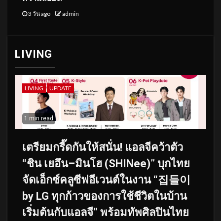
3 วัน ago
admin
LIVING
LIVING
UPDATE
1 min read
เตรียมกรี๊ดกันให้สนั่น! แอลจีคว้าตัว
“ชิน เยอึน–มินโฮ (SHINee)” บุกไทย
จัดเอ็กซ์คลูซีฟอีเวนต์ในงาน “집들이
by LG ทุกก้าวของการใช้ชีวิตในบ้าน
เริ่มต้นกับแอลจี” พร้อมทัพศิลปินไทย