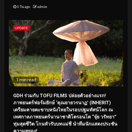
3 วัน ago
admin
UPDATE
1 min read
GDH ร่วมกับ TOFU FILMS ปล่อยตัวอย่างแรก!
ภาพยนตร์ฟอร์มยักษ์ ‘คุณยายวรนาฏ’ (INHERIT)
เตรียมคายตะขาบหนังไทยในรอบปฐมทัศน์โลก ณ
เทศกาลภาพยนตร์นานาชาติโตรอนโต “จุ๋ย วรัทยา”
ทุ่มสุดชีวิต โกนหัวรับบทแม่ชี นำทีมนักแสดงประชัน
ความสยอง!