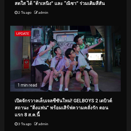
สดใส ได้ “ต้าเหนิง” และ “ณิชา” ร่วมเติมสีสัน
2 วัน ago
admin
UPDATE
1 min read
เปิดจักรวาลเล็บเจลซีซันใหม่! GELBOYS 2 เดบิวต์
สถานะ “ติ่งแฟน” พร้อมเสิร์ฟความคลั่งรัก ตอน
แรก 8 ส.ค.นี้
3 วัน ago
admin