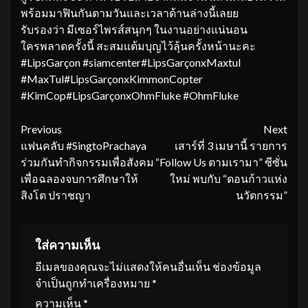
พร้อมมาฟินกันตามวันและเวลาด้านล่างนี้เลยย
รับรองว่า มีเซอร์ไพรส์สนุกๆ ในงานอย่างแน่นอน
ใครพลาดครั้งนี้ สะสมแต้มบุญไว้ลุ้นครั้งหน้านะคะ
#LipsGarçon #siamcenter#LipsGarçonxMaxtul
#MaxTul#LipsGarçonxKimmonCopter
#KimCop#LipsGarçonxOhmFluke #OhmFluke
Continue
Previous
Next
แฟนคลับ #SingtoPrachaya
เสาร์ที่ 3 เมษานี้ รายการ
Reading
ร่วมกันทำกิจกรรมเพื่อสังคม
“Follow Us ตามเรามา” ซีซั่น
เพื่อฉลองจบการศึกษาให้
ใหม่ พบกับ “ตอนก้าวแห่ง
สิงโต ปราชญา
นวัตกรรม”
ใส่ความเห็น
อีเมลของคุณจะไม่แสดงให้คนอื่นเห็น
ช่องข้อมูล
จำเป็นถูกทำเครื่องหมาย
*
ความเห็น
*