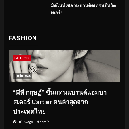
มิดไนท์เซล ทะยานติดเทรนด์ทวิต
เตอร์!
FASHION
FASHION
1 min read
“พีพี กฤษฏ์” ขึ้นแท่นแบรนด์แอมบา
สเดอร์ Cartier คนล่าสุดจาก
ประเทศไทย
2 เดือน ago
admin