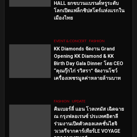
HALL ยกขบวนแบรนด์หรูระดับ
โลกเปิดแฟล็กชิปสโตร์แห่งแรกใน
เมืองไทย
EVENT & CONCERT
FASHION
KK Diamonds จัดงาน Grand
Opening KK Diamond & KK
Birth Day Gala Dinner โดย CEO
“คุณกุ๊กไก่ รวิสรา” จัดงานโชว์
เครื่องเพชรมูลค่าหลายล้านบาท
FASHION
UPDATE
คิมเบอร์ลี่ แอน โวลเทมัส เฉิดฉาย
ณ กรุงฟลอเรนซ์ ประเทศอิตาลี
ร่วมงานเปิดตัวคอลเลคชั่นไฮจิ
วเวลรีจากคาร์เทียร์LE VOYAGE