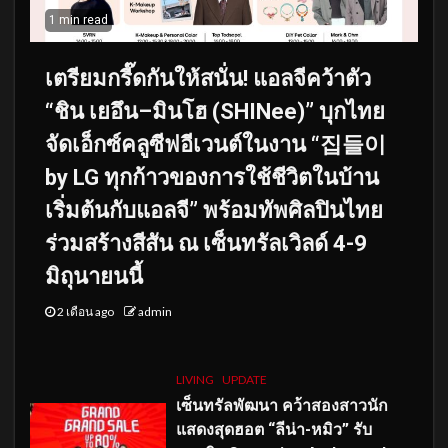
1 min read
เตรียมกรี๊ดกันให้สนั่น! แอลจีคว้าตัว
“ชิน เยอึน–มินโฮ (SHINee)” บุกไทย
จัดเอ็กซ์คลูซีฟอีเวนต์ในงาน “집들이
by LG ทุกก้าวของการใช้ชีวิตในบ้าน
เริ่มต้นกับแอลจี” พร้อมทัพศิลปินไทย
ร่วมสร้างสีสัน ณ เซ็นทรัลเวิลด์ 4-9
มิถุนายนนี้
2 เดือน ago
admin
LIVING
UPDATE
เซ็นทรัลพัฒนา คว้าสองสาวนัก
แสดงสุดฮอต “ลีน่า-หมิว” รับ