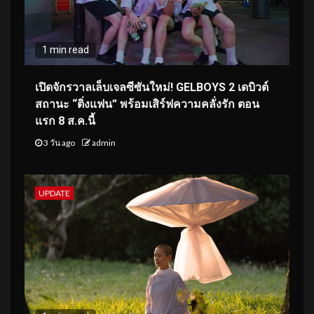
1 min read
เปิดจักรวาลเล็บเจลซีซันใหม่! GELBOYS 2 เดบิวต์
สถานะ “ติ่งแฟน” พร้อมเสิร์ฟความคลั่งรัก ตอน
แรก 8 ส.ค.นี้
3 วัน ago
admin
UPDATE