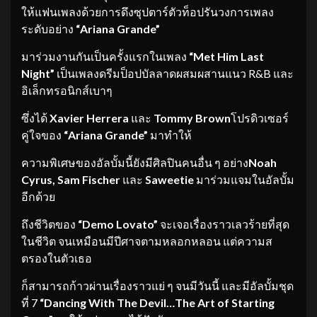
ให้แฟนเพลงด้วยการดึงซุปตาร์ตัวท็อปรันวงการเพลง
ระดับอย่าง
“
Ariana Grande”
มาร่วมงานกันเป็นครั้งแรกในเพลง
“
Met Him Last
Night”
เป็นเพลงดรีมป็อปบัลลาดผสมผสานแนว R&B และ
อิเล็กทรอนิกส์เบาๆ
ซึ่งได้
Xavier Herrera
และ
Tommy Brown
โปรดิวเซอร์
คู่ใจของ
“
Ariana Grande”
มาทำให้
ความพิเศษของอัลบั้มนี้ยังมีศิลปินคนอื่น ๆ อย่าง
Noah
Cyrus, Sam Fischer
และ
Saweetie
มาร่วมแจมในอัลบั้ม
อีกด้วย
ถึงชีวิตของ
“Demo Lovato”
จะเจอเรื่องราวเลวร้ายที่สุด
ในชีวิต จนเหมือนมีปีศาจตามหลอกหลอน แต่ความส
ตรองในตัวเธอ
ก็สามารถก้าวผ่านเรื่องราวแย่ ๆ จนมีวันนี้ และมีอัลบั้มชุด
ที่ 7
“
Dancing With The Devil…The Art of Starting