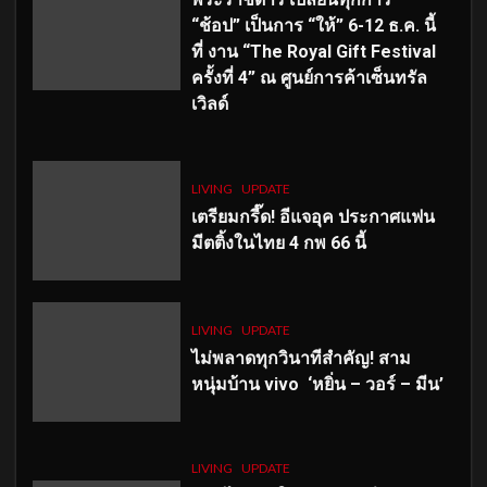
“ช้อป” เป็นการ “ให้” 6-12 ธ.ค. นี้
ที่ งาน “The Royal Gift Festival
ครั้งที่ 4” ณ ศูนย์การค้าเซ็นทรัล
เวิลด์
LIVING
UPDATE
เตรียมกรี๊ด! อีแจอุค ประกาศแฟน
มีตติ้งในไทย 4 กพ 66 นี้
LIVING
UPDATE
ไม่พลาดทุกวินาทีสำคัญ
! สาม
หนุ่มบ้าน vivo ‘หยิ่น – วอร์ – มีน’
LIVING
UPDATE