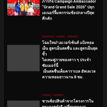
ภารกิจ Campaign Ambassador
“Grand Grand Sale 2026” ปลุก
เอเนอร์จี้มหกรรมช้อปกลางปีสุด
คึกคัก
FASHION
LIVING
UPDATE
โฉมใหม่
! เอเวอร์เซ้นส์ แป้งหอม
เย็น สูตรเย็นสดชื่น และสูตรเย็นสุด
ขั้ว
ไอเทมคู่กายของสาว ๆ ประจำ
ซัมเมอร์นี้
เย็นสดชื่นเต็มคาราเบล อัพเลเวล
ความหอมยาวนาน
8
ชม.
LIVING
UPDATE
ชวนช้อปสินค้าจากโครงการใน
พระราชดำริ เปลี่ยนทุกการ