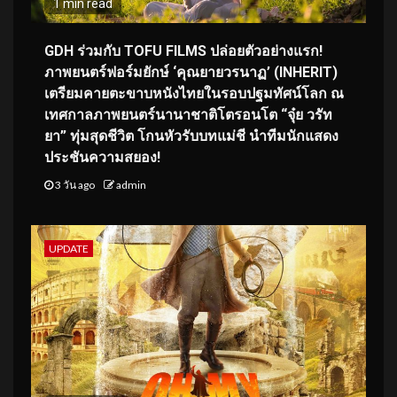
1 min read
GDH ร่วมกับ TOFU FILMS ปล่อยตัวอย่างแรก!
ภาพยนตร์ฟอร์มยักษ์ ‘คุณยายวรนาฏ’ (INHERIT)
เตรียมคายตะขาบหนังไทยในรอบปฐมทัศน์โลก ณ
เทศกาลภาพยนตร์นานาชาติโตรอนโต “จุ๋ย วรัท
ยา” ทุ่มสุดชีวิต โกนหัวรับบทแม่ชี นำทีมนักแสดง
ประชันความสยอง!
3 วัน ago
admin
UPDATE