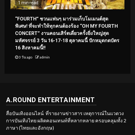
1 min read
“FOURTH” ชวนแฟนๆ มาร่วมเก็บโมเมนต์สุด
พิเศษ! ที่จะทำให้ทุกคนต้องร้อง “OH MY FOURTH
CONCERT” งานคอนเสิร์ตเดี่ยวครั้งยิ่งใหญ่สุด
มหัศจรรย์ 3 วัน 16-17-18 ตุลาคมนี้ ปักหมุดกดบัตร
16 สิงหาคมนี้!!
3 วัน ago
admin
A.ROUND ENTERTAINMENT
สื่อบันเทิงออนไลน์ ที่รายงานข่าวสาร เหตุการณ์ในแวดวง
การบันเทิงไทย ผลิตคอนเทนท์ที่หลากหลาย ครอบคลุมทั้ง 2
ภาษา (ไทยและอังกฤษ)