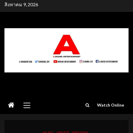
Skip
สิงหาคม 9, 2026
to
content
Primary
Watch Online
Menu
MUSIC
UPDATE
WESTERN