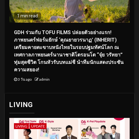
1 min read
GDH ร่วมกับ TOFU FILMS ปล่อยตัวอย่างแรก!
ภาพยนตร์ฟอร์มยักษ์ ‘คุณยายวรนาฏ’ (INHERIT)
เตรียมคายตะขาบหนังไทยในรอบปฐมทัศน์โลก ณ
เทศกาลภาพยนตร์นานาชาติโตรอนโต “จุ๋ย วรัทยา”
ทุ่มสุดชีวิต โกนหัวรับบทแม่ชี นำทีมนักแสดงประชัน
ความสยอง!
3 วัน ago
admin
LIVING
LIVING
UPDATE