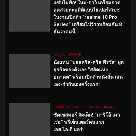
แซ่บไม่พัก! ใหม่-ดาวิ เตรียมอวด
ลุคสวยทะลุมิติแบบไฮเปอร์สเปซ
ในงานเปิดตัว “realme 10 Pro
Series” เตรียมไปว้าวพร้อมกัน 8
ธันวาคมนี้
LIVING
UPDATE
นั่งแท่น “บอสคริส-คริส พีรวัส” ผุด
ธุรกิจของตัวเอง “สลัดแห่ง
อนาคต” พร้อมเปิดตัวหนังสั้น เล่น
เอง-กำกับเองครั้งแรก!
EVENT & CONCERT
LIVING
UPDATE
ซัคเซสมอร์ จัดเต็ม
!
“มาริโอ้ เมา
เร่อ” พรีเซ็นเตอร์คนแรก
เอส
.โอ.ดี มอร์