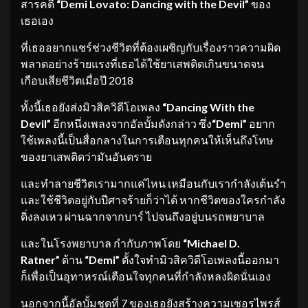
สารคดี
“Demi Lovato: Dancing with the Devil”
ของ
เธอเอง
ที่เธออยากแชร์ช่วงชีวิตที่ต้องเผชิญกับเรื่องราวความผิด
พลาดอย่างร้ายแรงที่เธอได้ใช้ยาเสพติดเกินขนาดจน
เกือบเสียชีวิตเมื่อปี 2018
ทั้งนี้เธอยังส่งมิวสิควิดีโอเพลง
“Dancing With the
Devil”
อีกหนึ่งเพลงจากอัลบั้มดังกล่าว ซึ่ง
“Demi”
อยาก
ใช้เพลงนี้เป็นสื่อกลางในการเตือนทุกคนให้เห็นถึงโทษ
ของยาเสพติดว่ามันอันตราย
และทำลายชีวิตเรามากแค่ไหน เหมือนกับเรากำลังเต้นรำ
และใช้ชีวิตอยู่กับปีศาจร้ายก็ว่าได้ หากชีวิตของใครกำลัง
ดิ่งลงเหว ผ่านฉากจากบาร์ ไปจนถึงอยู่บนรถพยาบาล
และในโรงพยาบาล กำกับภาพโดย
“Michael D.
Ratner”
ด้าน
“Demi”
ตั้งใจทำมิวสิควิดีโอเพลงนี้ออกมา
ก็เพื่อเป็นอุทาหรณ์เตือนใจทุกคนที่กำลังหลงผิดนั่นเอง
นอกจากนี้อัลบั้มชุดที่ 7 ของเธอยังสร้างความเซอรไพรส์