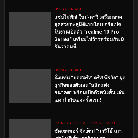
LIVING
UPDATE
แซ่บไม่พัก! ใหม่-ดาวิ เตรียมอวด
ลุคสวยทะลุมิติแบบไฮเปอร์สเปซ
ในงานเปิดตัว “realme 10 Pro
Series” เตรียมไปว้าวพร้อมกัน 8
ธันวาคมนี้
LIVING
UPDATE
นั่งแท่น “บอสคริส-คริส พีรวัส” ผุด
ธุรกิจของตัวเอง “สลัดแห่ง
อนาคต” พร้อมเปิดตัวหนังสั้น เล่น
เอง-กำกับเองครั้งแรก!
EVENT & CONCERT
LIVING
UPDATE
ซัคเซสมอร์ จัดเต็ม
!
“มาริโอ้ เมา