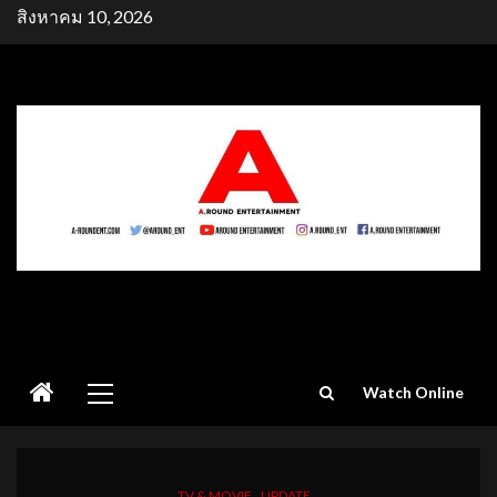
Skip
สิงหาคม 10, 2026
to
content
Primary
Watch Online
Menu
TV & MOVIE
UPDATE