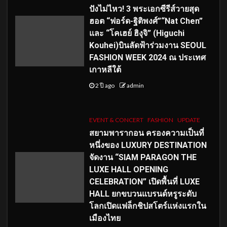
ปังไม่ไหว! 3 พระเอกซีรีส์วายสุด
ฮอต “ฟอร์ด-ฐิติพงศ์”“Nat Chen”
และ “โคเฮย์ ฮิงุจิ” (Higuchi
Kouhei)บินลัดฟ้าร่วมงาน SEOUL
FASHION WEEK 2024 ณ ประเทศ
เกาหลีใต้
2 ปี ago
admin
EVENT & CONCERT
FASHION
UPDATE
สยามพารากอน ครองความเป็นที่
หนึ่งของ LUXURY DESTINATION
จัดงาน “SIAM PARAGON THE
LUXE HALL OPENING
CELEBRATION” เปิดพื้นที่ LUXE
HALL ยกขบวนแบรนด์หรูระดับ
โลกเปิดแฟล็กชิปสโตร์แห่งแรกใน
เมืองไทย