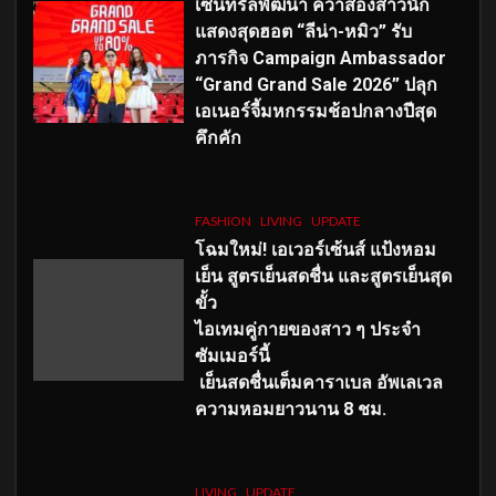
เซ็นทรัลพัฒนา คว้าสองสาวนัก
แสดงสุดฮอต “ลีน่า-หมิว” รับ
ภารกิจ Campaign Ambassador
“Grand Grand Sale 2026” ปลุก
เอเนอร์จี้มหกรรมช้อปกลางปีสุด
คึกคัก
FASHION
LIVING
UPDATE
โฉมใหม่
! เอเวอร์เซ้นส์ แป้งหอม
เย็น สูตรเย็นสดชื่น และสูตรเย็นสุด
ขั้ว
ไอเทมคู่กายของสาว ๆ ประจำ
ซัมเมอร์นี้
เย็นสดชื่นเต็มคาราเบล อัพเลเวล
ความหอมยาวนาน
8
ชม.
LIVING
UPDATE