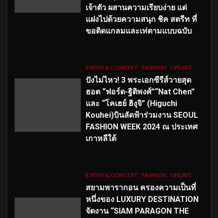
เจ้าตัว ผสานความเรียบง่าย แต่
แฝงไปด้วยความสนุก ชิค สตรีท ที่
ขอติดแกลมและเท่ตามแบบฉบับ
EVENT & CONCERT
FASHION
UPDATE
ปังไม่ไหว! 3 พระเอกซีรีส์วายสุด
ฮอต “ฟอร์ด-ฐิติพงศ์”“Nat Chen”
และ “โคเฮย์ ฮิงุจิ” (Higuchi
Kouhei)บินลัดฟ้าร่วมงาน SEOUL
FASHION WEEK 2024 ณ ประเทศ
เกาหลีใต้
EVENT & CONCERT
FASHION
UPDATE
สยามพารากอน ครองความเป็นที่
หนึ่งของ LUXURY DESTINATION
จัดงาน “SIAM PARAGON THE