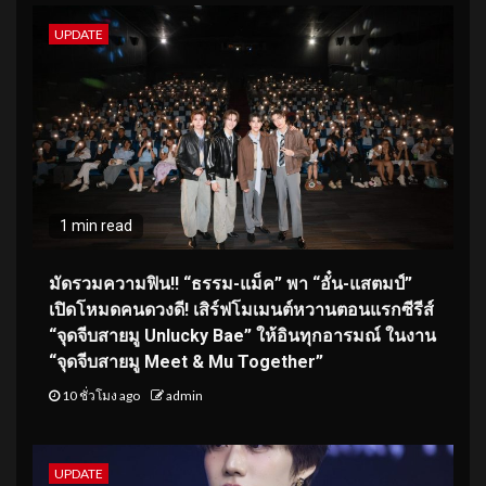
UPDATE
1 min read
มัดรวมความฟิน!! “ธรรม-แม็ค” พา “อั๋น-แสตมป์”
เปิดโหมดคนดวงดี! เสิร์ฟโมเมนต์หวานตอนแรกซีรีส์
“จุดจีบสายมู Unlucky Bae” ให้อินทุกอารมณ์ ในงาน
“จุดจีบสายมู Meet & Mu Together”
10 ชั่วโมง ago
admin
UPDATE