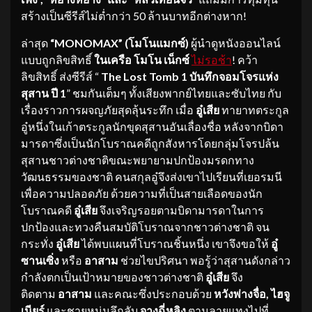
สร้างเป็นซีรีส์ไม่ต่ำกว่า 50 ล้านบาทอีกต่างหาก!
ล่าสุด
“
MONOMAX” (โมโนแมกซ์)
ผู้นำดูหนังออนไลน์
แบบถูกลิขสิทธิ์
ในเครือ โมโน เน็กซ์
ไม่รอช้า
! คว้า
ลิขสิทธิ์ ส่งซีรีส์ “
The Lost Tomb 1 บันทึกจอมโจรแห่ง
สุสาน ปี 1
” ชมกันเต็มๆ ทั้งเสียงพากย์ไทยและซับไทย กับ
เรื่องราวการผจญภัยสุดลุ้นระทึก เมื่อ
อู๋เสีย
ทายาทตระกูล
อู๋หนึ่งในเก้าตระกูลนักขุดสุสานอันเลื่องชื่อ หลังจากบิดา
มารดาซึ่งเป็นนักโบราณคดีถูกสังหารโดยกลุ่มโจรปล้น
สุสานชาวต่างชาติขณะพยายามปกป้องมรดกทาง
วัฒนธรรมของชาติ คนสกุลอู๋จึงส่งเขาไปเรียนที่เยอรมนี
เพื่อความปลอดภัย ด้วยความที่เป็นสายเลือดของนัก
โบราณคดี
อู๋เสีย
จึงเจริญรอยตามบิดามารดาในการ
ปกป้องและทวงคืนสมบัติโบราณจากชาวต่างชาติ จน
กระทั่ง
อู๋เสีย
ได้พบแผนที่โบราณชิ้นหนึ่ง เขาจึงขอให้
อู๋
ซานเซิ่ง
หรือ
อาสาม
ช่วยไขปริศนา พอรู้ว่าสุสานดังกล่าว
กำลังตกเป็นเป้าหมายของชาวต่างชาติ
อู๋เสีย
จึง
ติดตาม
อาสาม
และคณะซึ่งประกอบด้วย
หวังพ่างจื่อ, ไฮจู
เนียร์
และชายหนุ่มลึกลับ
จางฉี่หลิง
ตามลายแทงไปที่