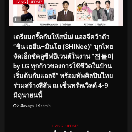
LIVING
UPDATE
1 min read
เตรียมกรี๊ดกันให้สนั่น! แอลจีคว้าตัว
“ชิน เยอึน–มินโฮ (SHINee)” บุกไทย
จัดเอ็กซ์คลูซีฟอีเวนต์ในงาน “집들이
by LG ทุกก้าวของการใช้ชีวิตในบ้าน
เริ่มต้นกับแอลจี” พร้อมทัพศิลปินไทย
ร่วมสร้างสีสัน ณ เซ็นทรัลเวิลด์ 4-9
มิถุนายนนี้
2 เดือน ago
admin
LIVING
UPDATE