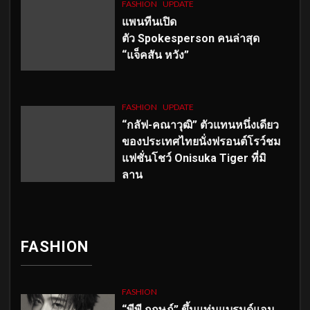
FASHION
UPDATE
แพนทีนเปิด
ตัว
Spokesperson คนล่าสุด
“แจ็คสัน หวัง”
FASHION
UPDATE
“กลัฟ-คณาวุฒิ” ตัวแทนหนึ่งเดียว
ของประเทศไทยนั่งฟรอนต์โรว์ชม
แฟชั่นโชว์ Onisuka Tiger ที่มิ
ลาน
FASHION
FASHION
“พีพี กฤษฏ์” ขึ้นแท่นแบรนด์แอม