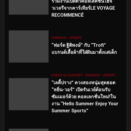
ร่วมงานเปิดตัวคอลเลคชั่นไฮจิ
วเวลรีจากคาร์เทียร์LE VOYAGE
RECOMMENCÉ
FASHION
UPDATE
“ฟอร์ด ฐิติพงษ์” กับ “Trofi”
แบรนด์เสื้อผ้าที่ใฝ่ฝันมาตั้งแต่เด็ก
EVENT & CONCERT
FASHION
UPDATE
“เลดี้ปราง” ควงสองหนุ่มสุดฮอต
“หยิ่น-วอร์” เปิดรันเวย์ต้อนรับ
ซัมเมอร์ด้วย คอลเลกชั่นใหม่!ใน
งาน “Hello Summer Enjoy Your
Summer Sports”