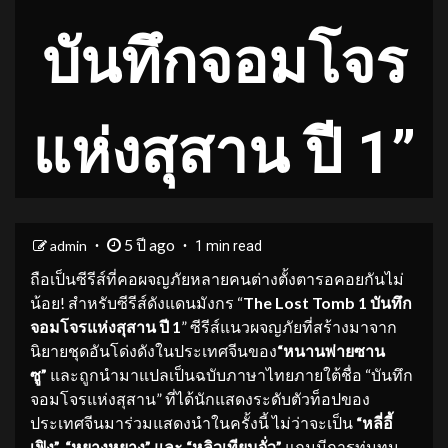
บันทึกจอมโจร
แห่งสุสาน ปี 1”
5 ปี ago
admin
1 min read
ถือเป็นซีรีส์ที่คอผจญภัยหลายคนต่างตั้งตารอคอยกันไม่
น้อย! สำหรับซีรีส์ดังแดนมังกร “
The Lost Tomb 1 บันทึก
จอมโจรแห่งสุสาน ปี 1
” ซีรีส์แนวผจญภัยที่สร้างมาจาก
นิยายชุดอันโด่งดังในประเทศจีนของ
“หนานพ่ายซาน
ซู”
และถูกนำมาแปลเป็นฉบับภาษาไทยภายใต้ชื่อ “บันทึก
จอมโจรแห่งสุสาน” ที่ได้นักแสดงระดับตัวท็อปของ
ประเทศจีนมาร่วมแสดงนำในครั้งนี้ ไม่ว่าจะเป็น
“หลี่อี้
เฟิง”, “หยางหยาง”
และ
“หลิวเทียนจั่ว”
แถมมีการทุ่มทุน