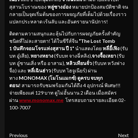
สุสานโบราณของ
หลู่ซางอ๋อง
หมายปกป้องสมบัติชาติ จน
กลายเป็นจุดเริ่มต้นของการผจญภัยที่เต็มไปด้วยเรื่องราว
แปลกประหลาด เร้นลับ และอันตรายนานัปการ!
ติดตามความสนุกและลุ้นไปกับการผจญภัยครั้งสำคัญ
ชนิดที่ไม่ละสายตา! ได้ในซีรีส์จีน
“The Lost Tomb
1 บันทึกจอมโจรแห่งสุสาน ปี 1”
นำแสดงโดย
หลี่อี้เฟิง
(รับ
บท อู๋เสีย),
หยางหยาง
(รับบท จางฉี่หลิง),
จางจื้อเหยา
(รับ
บท อู๋ซานเสิ่ง หรือ อาสาม),
หลิวเทียนจั่ว
(รับบท หวังพ่าง
จื่อ) และ
หลี่เฉินฮ่าว
(รับบท ไฮจูเนียร์) ผ่าน
ทาง
MONOMAX (โมโนแมกซ์)
ดูครบ จบทุก
ตอน!
สามารถรับชมพร้อมกันได้ถึง 4 อุปกรณ์ พิเศษ!!!
จ่ายเพียงแค่ 129 บาท ดูไม่อั้นนาน 2 เดือน เมื่อสมัคร
ผ่าน
www.monomax.me
โทรสอบถามรายละเอียด 02-
100-7007
Continue
Previous
Next