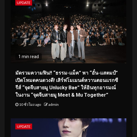
UPDATE
1 min read
มัดรวมความฟิน!! “ธรรม-แม็ค” พา “อั๋น-แสตมป์”
เปิดโหมดคนดวงดี! เสิร์ฟโมเมนต์หวานตอนแรกซี
รีส์ “จุดจีบสายมู Unlucky Bae” ให้อินทุกอารมณ์
ในงาน “จุดจีบสายมู Meet & Mu Together”
10 ชั่วโมง ago
admin
UPDATE