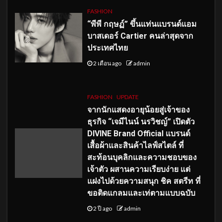
FASHION
“พีพี กฤษฏ์” ขึ้นแท่นแบรนด์แอม
บาสเดอร์ Cartier คนล่าสุดจาก
ประเทศไทย
2 เดือน ago
admin
FASHION
UPDATE
จากนักแสดงอายุน้อยสู่เจ้าของ
ธุรกิจ “เจมีไนน์ นรวิชญ์” เปิดตัว
DIVINE Brand Official แบรนด์
เสื้อผ้าและสินค้าไลฟ์สไตล์ ที่
สะท้อนบุคลิกและความชอบของ
เจ้าตัว ผสานความเรียบง่าย แต่
แฝงไปด้วยความสนุก ชิค สตรีท ที่
ขอติดแกลมและเท่ตามแบบฉบับ
2 ปี ago
admin