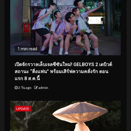
1 min read
เปิดจักรวาลเล็บเจลซีซันใหม่! GELBOYS 2 เดบิวต์
สถานะ “ติ่งแฟน” พร้อมเสิร์ฟความคลั่งรัก ตอน
แรก 8 ส.ค.นี้
2 วัน ago
admin
UPDATE