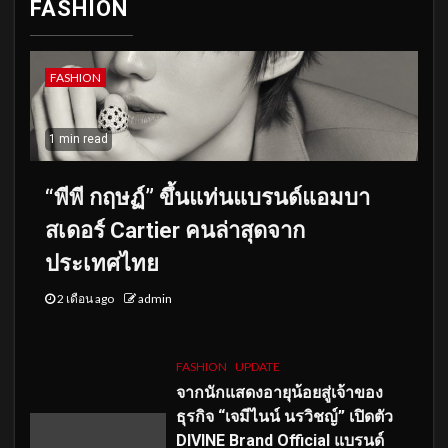
FASHION
FASHION
1 min read
“พีพี กฤษฏ์” ขึ้นแท่นแบรนด์แอมบา
สเดอร์ Cartier คนล่าสุดจาก
ประเทศไทย
2 เดือน ago
admin
FASHION
UPDATE
จากนักแสดงอายุน้อยสู่เจ้าของ
ธุรกิจ “เจมีไนน์ นรวิชญ์” เปิดตัว
DIVINE Brand Official แบรนด์