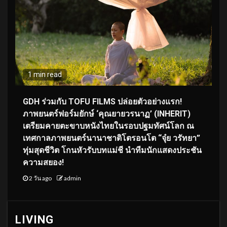
1 min read
GDH ร่วมกับ TOFU FILMS ปล่อยตัวอย่างแรก!
ภาพยนตร์ฟอร์มยักษ์ ‘คุณยายวรนาฏ’ (INHERIT)
เตรียมคายตะขาบหนังไทยในรอบปฐมทัศน์โลก ณ
เทศกาลภาพยนตร์นานาชาติโตรอนโต “จุ๋ย วรัทยา”
ทุ่มสุดชีวิต โกนหัวรับบทแม่ชี นำทีมนักแสดงประชัน
ความสยอง!
2 วัน ago
admin
LIVING