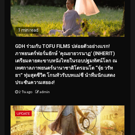
1 min read
GDH ร่วมกับ TOFU FILMS ปล่อยตัวอย่างแรก!
ภาพยนตร์ฟอร์มยักษ์ ‘คุณยายวรนาฏ’ (INHERIT)
เตรียมคายตะขาบหนังไทยในรอบปฐมทัศน์โลก ณ
เทศกาลภาพยนตร์นานาชาติโตรอนโต “จุ๋ย วรัท
ยา” ทุ่มสุดชีวิต โกนหัวรับบทแม่ชี นำทีมนักแสดง
ประชันความสยอง!
2 วัน ago
admin
UPDATE