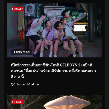
UPDATE
1 min read
เปิดจักรวาลเล็บเจลซีซันใหม่! GELBOYS 2 เดบิวต์
สถานะ “ติ่งแฟน” พร้อมเสิร์ฟความคลั่งรัก ตอนแรก
8 ส.ค.นี้
2 วัน ago
admin
UPDATE