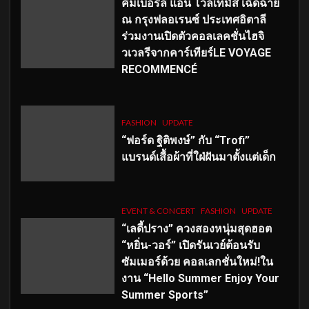
คิมเบอร์ลี่ แอน โวลเทมัส เฉิดฉาย
ณ กรุงฟลอเรนซ์ ประเทศอิตาลี
ร่วมงานเปิดตัวคอลเลคชั่นไฮจิ
วเวลรีจากคาร์เทียร์LE VOYAGE
RECOMMENCÉ
FASHION
UPDATE
“ฟอร์ด ฐิติพงษ์” กับ “Trofi”
แบรนด์เสื้อผ้าที่ใฝ่ฝันมาตั้งแต่เด็ก
EVENT & CONCERT
FASHION
UPDATE
“เลดี้ปราง” ควงสองหนุ่มสุดฮอต
“หยิ่น-วอร์” เปิดรันเวย์ต้อนรับ
ซัมเมอร์ด้วย คอลเลกชั่นใหม่!ใน
งาน “Hello Summer Enjoy Your
Summer Sports”