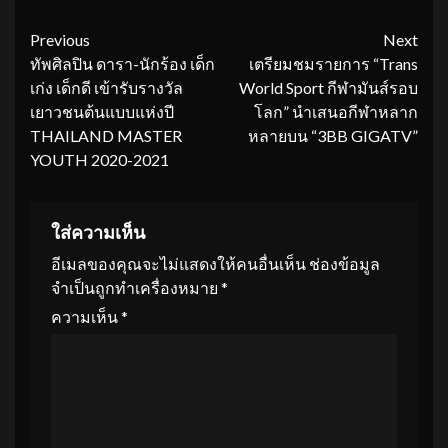
Continue
Previous
Next
ทัพศิลปิน ดารา-นักร้อง เด็ก
เตรียมชมรายการ “Trans
Reading
เก่ง เด็กดี เข้ารับรางวัล
World Sport กีฬามันส์รอบ
เยาวชนต้นแบบแห่งปี
โลก” นำเสนอกีฬาหลาก
THAILAND MASTER
หลายบน “3BB GIGATV”
YOUTH 2020-2021
ใส่ความเห็น
อีเมลของคุณจะไม่แสดงให้คนอื่นเห็น
ช่องข้อมูล
จำเป็นถูกทำเครื่องหมาย
*
ความเห็น
*