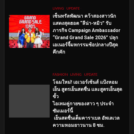
LIVING
UPDATE
เซ็นทรัลพัฒนา คว้าสองสาวนัก
แสดงสุดฮอต “ลีน่า-หมิว” รับ
ภารกิจ Campaign Ambassador
“Grand Grand Sale 2026” ปลุก
เอเนอร์จี้มหกรรมช้อปกลางปีสุด
คึกคัก
FASHION
LIVING
UPDATE
โฉมใหม่
! เอเวอร์เซ้นส์ แป้งหอม
เย็น สูตรเย็นสดชื่น และสูตรเย็นสุด
ขั้ว
ไอเทมคู่กายของสาว ๆ ประจำ
ซัมเมอร์นี้
เย็นสดชื่นเต็มคาราเบล อัพเลเวล
ความหอมยาวนาน
8
ชม.