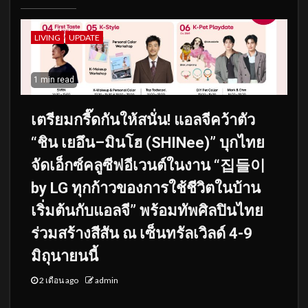
LIVING
UPDATE
1 min read
เตรียมกรี๊ดกันให้สนั่น! แอลจีคว้าตัว
“ชิน เยอึน–มินโฮ (SHINee)” บุกไทย
จัดเอ็กซ์คลูซีฟอีเวนต์ในงาน “집들이
by LG ทุกก้าวของการใช้ชีวิตในบ้าน
เริ่มต้นกับแอลจี” พร้อมทัพศิลปินไทย
ร่วมสร้างสีสัน ณ เซ็นทรัลเวิลด์ 4-9
มิถุนายนนี้
2 เดือน ago
admin