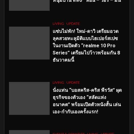
หนุ่มบ้าน vivo ‘หยิ่น – วอร์ – มีน’
LIVING
UPDATE
แซ่บไม่พัก! ใหม่-ดาวิ เตรียมอวด
ลุคสวยทะลุมิติแบบไฮเปอร์สเปซ
ในงานเปิดตัว “realme 10 Pro
Series” เตรียมไปว้าวพร้อมกัน 8
ธันวาคมนี้
LIVING
UPDATE
นั่งแท่น “บอสคริส-คริส พีรวัส” ผุด
ธุรกิจของตัวเอง “สลัดแห่ง
อนาคต” พร้อมเปิดตัวหนังสั้น เล่น
เอง-กำกับเองครั้งแรก!