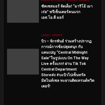
EVENT & CONCERT
LIVING
UPDATE
ซัคเซสมอร์ จัดเต็ม
!
“มาริโอ้ เมา
เร่อ” พรีเซ็นเตอร์คนแรก
เอส
.โอ.ดี มอร์
LIVING
UPDATE
บิว – จักรพันธ์ ร่วมสร้างปรากฏ
การณ์การช้อปสุดสนุก กับ
แคมเปญ “Central Midnight
Sale”ในรูปแบบ On The Way
Live ครั้งแรก! ผ่าน Tik Tok
Central Department
Storeส่ง #บะบิวไปเซ็นทรัล
มิดไนท์เซล ทะยานติดเทรนด์ทวิต
เตอร์!