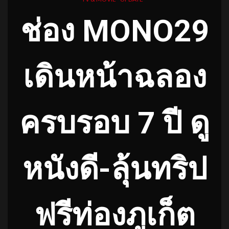
ช่อง MONO29
เดินหน้าฉลอง
ครบรอบ 7 ปี ดู
หนังดี-ลุ้นทริป
ฟรีท่องภูเก็ต