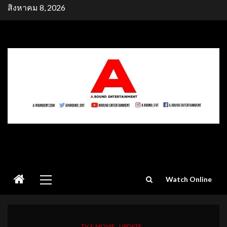
Skip
สิงหาคม 8, 2026
to
content
Primary
Watch Online
Menu
TV & MOVIE
UPDATE