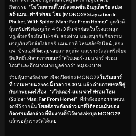
กิจกรรม
“โมโนทเวนตี้ไนน์
สเตเคชั่น อินภูเก็ต วิธ สปเด
อร์-แมน : ฟาร์ ฟรอม โฮม (MONO29 Staycation In
Phuket, With Spider-Man : Far From Home)”
ดูหนังดี
ลุ้นทริปฟรีท่องภูเก็ต 4 วัน 3 คืน พักผ่อนในโรงแรมสุด
หรู, ตั๋วเครื่องบิน ไป-กลับ สองท่าน และสนุกกับกิจกรรม
ผจญภัย สไตล์สไปเดอร์-แมน อาทิ โหนสลิงซิปไลน์ , ล่อง
แพ , ขี่รถเอทีวีตะลุยรอบเกาะภูเก็ต และรางวัลสุดพรีเมี่ยม
ลิขสิทธิ์แท้จากภาพยนตร์ “สไปเดอร์-แมน ฟาร์ ฟรอม
โฮม
”
และอีกมากมาย มูลค่ากว่า 50,000 บาท
ร่วมลุ้นรางวัลง่ายๆ เพียงเปิดช่อง MONO29
ในวันเสาร์
ที่ 17 เมษายน 2564 นี้ เวลา 18.00 น.
แล้ว
ถ่ายภาพเซลฟี่คู่
กับภาพยนตร์เรื่อง
“สไปเดอร์-แมน ฟาร์ ฟรอม โฮม
(Spider Man: Far From Home)”
ที่กำลังออกอากาศบน
จอทีวี จากนั้น
โพสต์ภาพดังกล่าว มาที่ใต้คอมเม้นของ
กิจกรรมดังกล่าว ที่ทีมงานตั้งไว้ทางเฟซบุค MONO29
แล้วรอลุ้นรางวัลได้เลย