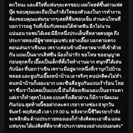
ตกใจนะ และดีใจที่แฟนๆละครชอบ เลยโพสต์ขึ้นผ่านเฟส
บุ๊ค ขอบคุณและถือเป็นกำลังใจของตัวเองในการทำงาน
ต้องขอบคุณแฟนๆมากๆเลยที่ชื่นชอบเข็ม ส่วนคนไหนที่
บอกว่ารอดู วันที่เข็มกับพลอยได้ฟาดฟัน อีกไม่นาน
แน่นอน รอชมได้เลย มีอีกหนึ่งประเด็นที่หลายคนพูด ถึง
ประกายทองมีผู้ชายหนุ่มแซ่บ อย่างเอี๊ยง บอกตามตรง
ตอนเล่นเราเขินนะ เพราะค่อนข้างมีหลายฉากที่เข้าด้วย
กัน แถมเป็นฉากเลิฟซีน น้องก็น่ารัก ขอโทษ ขออนุญาต
ก่อนทุกครั้ง เอี๊ยงเป็นเด็กที่ตั้งใจทำงานมาก สนุกที่ได้เล่น
กับน้อง ที่บอกว่าเขิน เพราะมีอยู่ฉากหนึ่งที่เราบุกไปบ้าน
พลอย และจูบกับเอี๊ยงหน้าบ้าน เอาจริงๆ คนปกติคงไม่ทำ
คนหน้าบ้านก็เยอะมาก และซีนคือจูบกันแบบเร้าร้อน โหย
หา ซึ่งเราไม่เคยเป็นแบบนี้ มันก็ต้องเขินเนอะเป็นธรรมดา
แต่เราก็ทำสุดๆไปเลย แบบครั้งเดียวผ่าน ก็มีการนัดแนะ
กันก่อน สุดท้ายนี้ขอฝากละคร เรยา ทางช่อง 8 ทุกวัน
จันทร์-พฤหัสบดี เวลา 19.00 น. หลังจากนี้ชีวิตเรยากำลัง
จะพลิกผัน ด้านประกายทองเองก็กำลังคิดจะเอาคืน แถม
แฟนๆจะได้แง่คิดที่ดีจากตัวประกายทองอย่างแน่นอนค่ะ”