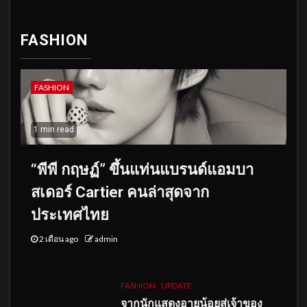
FASHION
FASHION
1 min read
“พีพี กฤษฏ์” ขึ้นแท่นแบรนด์แอมบา
สเดอร์ Cartier คนล่าสุดจาก
ประเทศไทย
2 เดือน ago
admin
FASHION
UPDATE
จากนักแสดงอายุน้อยสู่เจ้าของ