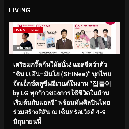
LIVING
LIVING
UPDATE
1 min read
เตรียมกรี๊ดกันให้สนั่น! แอลจีคว้าตัว
“ชิน เยอึน–มินโฮ (SHINee)” บุกไทย
จัดเอ็กซ์คลูซีฟอีเวนต์ในงาน “집들이
by LG ทุกก้าวของการใช้ชีวิตในบ้าน
เริ่มต้นกับแอลจี” พร้อมทัพศิลปินไทย
ร่วมสร้างสีสัน ณ เซ็นทรัลเวิลด์ 4-9
มิถุนายนนี้