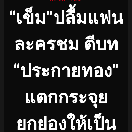
“เข็ม”ปลื้มแฟน
ละครชม ตีบท
“ประกายทอง”
แตกกระจุย
ยกย่องให้เป็น