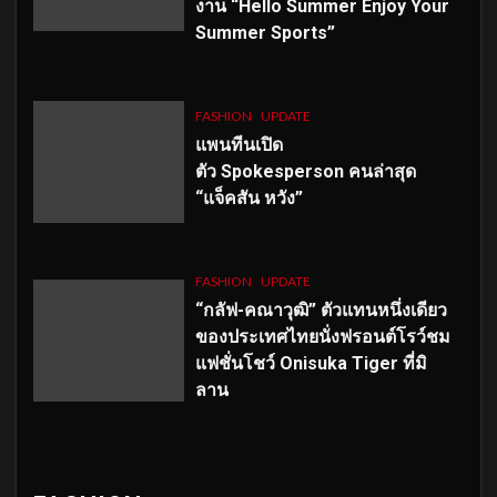
งาน “Hello Summer Enjoy Your
Summer Sports”
FASHION
UPDATE
แพนทีนเปิด
ตัว
Spokesperson คนล่าสุด
“แจ็คสัน หวัง”
FASHION
UPDATE
“กลัฟ-คณาวุฒิ” ตัวแทนหนึ่งเดียว
ของประเทศไทยนั่งฟรอนต์โรว์ชม
แฟชั่นโชว์ Onisuka Tiger ที่มิ
ลาน