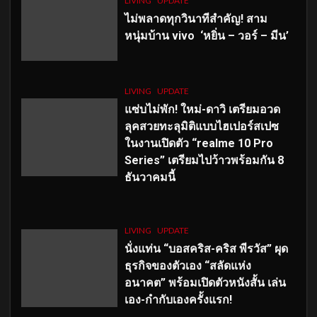
LIVING
UPDATE
ไม่พลาดทุกวินาทีสำคัญ
! สาม
หนุ่มบ้าน vivo ‘หยิ่น – วอร์ – มีน’
LIVING
UPDATE
แซ่บไม่พัก! ใหม่-ดาวิ เตรียมอวด
ลุคสวยทะลุมิติแบบไฮเปอร์สเปซ
ในงานเปิดตัว “realme 10 Pro
Series” เตรียมไปว้าวพร้อมกัน 8
ธันวาคมนี้
LIVING
UPDATE
นั่งแท่น “บอสคริส-คริส พีรวัส” ผุด
ธุรกิจของตัวเอง “สลัดแห่ง
อนาคต” พร้อมเปิดตัวหนังสั้น เล่น
เอง-กำกับเองครั้งแรก!