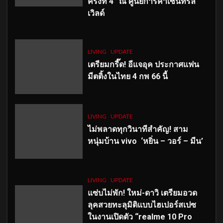
ครั้งที่ 4” ณ ศูนย์การค้าเซ็นทรัล
เวิลด์
LIVING
UPDATE
เตรียมกรี๊ด! อีแจอุค ประกาศแฟน
มีตติ้งในไทย 4 กพ 66 นี้
LIVING
UPDATE
ไม่พลาดทุกวินาทีสำคัญ
! สาม
หนุ่มบ้าน vivo ‘หยิ่น – วอร์ – มีน’
LIVING
UPDATE
แซ่บไม่พัก! ใหม่-ดาวิ เตรียมอวด
ลุคสวยทะลุมิติแบบไฮเปอร์สเปซ
ในงานเปิดตัว “realme 10 Pro