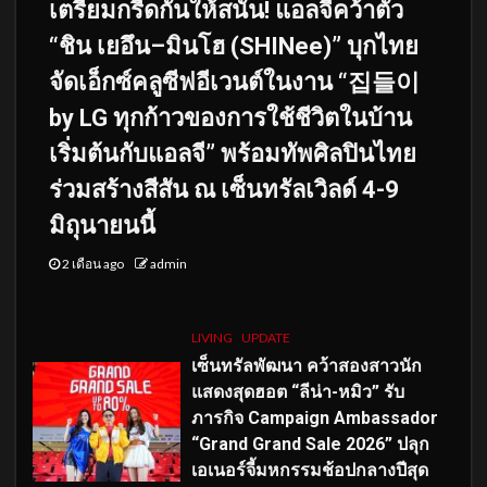
เตรียมกรี๊ดกันให้สนั่น! แอลจีคว้าตัว
“ชิน เยอึน–มินโฮ (SHINee)” บุกไทย
จัดเอ็กซ์คลูซีฟอีเวนต์ในงาน “집들이
by LG ทุกก้าวของการใช้ชีวิตในบ้าน
เริ่มต้นกับแอลจี” พร้อมทัพศิลปินไทย
ร่วมสร้างสีสัน ณ เซ็นทรัลเวิลด์ 4-9
มิถุนายนนี้
2 เดือน ago
admin
LIVING
UPDATE
เซ็นทรัลพัฒนา คว้าสองสาวนัก
แสดงสุดฮอต “ลีน่า-หมิว” รับ
ภารกิจ Campaign Ambassador
“Grand Grand Sale 2026” ปลุก
เอเนอร์จี้มหกรรมช้อปกลางปีสุด