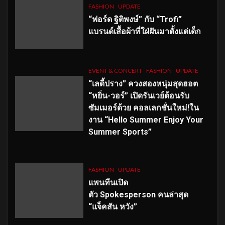
FASHION
UPDATE
“ฟอร์ด ฐิติพงษ์” กับ “Trofi”
แบรนด์เสื้อผ้าที่ใฝ่ฝันมาตั้งแต่เด็ก
EVENT & CONCERT
FASHION
UPDATE
“เลดี้ปราง” ควงสองหนุ่มสุดฮอต
“หยิ่น-วอร์” เปิดรันเวย์ต้อนรับ
ซัมเมอร์ด้วย คอลเลกชั่นใหม่!ใน
งาน “Hello Summer Enjoy Your
Summer Sports”
FASHION
UPDATE
แพนทีนเปิด
ตัว
Spokesperson คนล่าสุด
“แจ็คสัน หวัง”