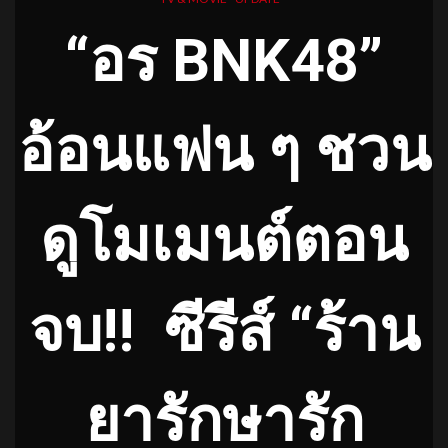
“อร
BNK
48”
อ้อนแฟน ๆ ชวน
ดูโมเมนต์ตอน
จบ
!!
ซีรีส์ “ร้าน
ยารักษารัก