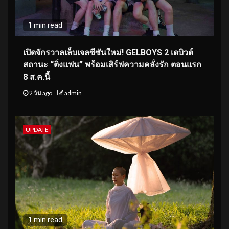
1 min read
เปิดจักรวาลเล็บเจลซีซันใหม่! GELBOYS 2 เดบิวต์
สถานะ “ติ่งแฟน” พร้อมเสิร์ฟความคลั่งรัก ตอนแรก
8 ส.ค.นี้
2 วัน ago
admin
UPDATE
1 min read