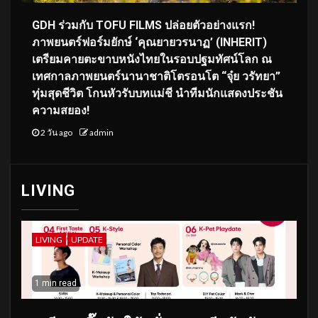
GDH ร่วมกับ TOFU FILMS ปล่อยตัวอย่างแรก!
ภาพยนตร์ฟอร์มยักษ์ ‘คุณยายวรนาฏ’ (INHERIT)
เตรียมคายตะขาบหนังไทยในรอบปฐมทัศน์โลก ณ
เทศกาลภาพยนตร์นานาชาติโตรอนโต “จุ๋ย วรัทยา”
ทุ่มสุดชีวิต โกนหัวรับบทแม่ชี นำทีมนักแสดงประชัน
ความสยอง!
2 วัน ago
admin
LIVING
LIVING
UPDATE
1 min read