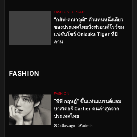
FASHION
UPDATE
“กลัฟ-คณาวุฒิ” ตัวแทนหนึ่งเดียว
ของประเทศไทยนั่งฟรอนต์โรว์ชม
แฟชั่นโชว์ Onisuka Tiger ที่มิ
ลาน
FASHION
FASHION
“พีพี กฤษฏ์” ขึ้นแท่นแบรนด์แอม
บาสเดอร์ Cartier คนล่าสุดจาก
ประเทศไทย
2 เดือน ago
admin