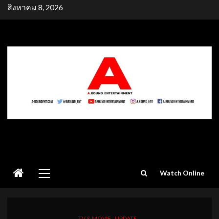
Skip
สิงหาคม 8, 2026
to
content
Primary
Watch Online
Menu
TV & MOVIE
UPDATE