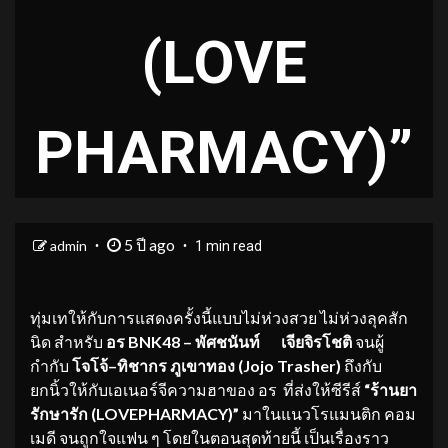
(LOVE
PHARMACY)”
5 ปี ago
admin
1 min read
ทุ่มเทให้กับการแสดงครั้งนี้แบบไม่ห่วงสวย ไม่ห่วงลุคสัก
นิด สำหรับ
อร
BNK48
–
พัศชนันท์
เจียจิรโชติ
จนผู้
กำกับ
โจโจ้
–
ทิชากร ภูเขาทอง (
Jojo Trasher)
ถึงกับ
ยกนิ้วให้กับเอเนอร์จีความฮาของ อร ที่ส่งให้ซีรีส์
“
ร้านยา
รักษารัก (
LOVE
PHARMACY)”
มาในแนวโรแมนติก คอม
เมดี จนถูกใจแฟน ๆ โดยในตอนสุดท้ายนี้ เป็นเรื่องราว