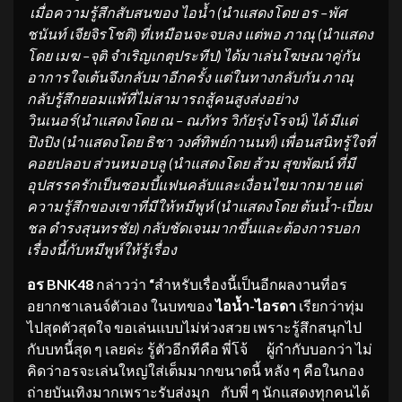
เมื่อความรู้สึกสับสนของ ไอน้ำ
(นำแสดงโดย อร
–
พัศ
ชนันท์ เจียจิรโชติ)
ที่เหมือนจะจบลง แต่พอ ภาณุ
(นำแสดง
โดย เมฆ
–
จุติ จำเริญเกตุประทีป)
ได้มาเล่นโฆษณาคู่กัน
อาการใจเต้นจึงกลับมาอีกครั้ง แต่ในทางกลับกัน ภาณุ
กลับรู้สึกยอมแพ้ที่ไม่สามารถสู้คนสูงส่งอย่าง
วินเนอร์
(นำแสดงโดย ณ
–
ณภัทร วิกัยรุ่งโรจน์)
ได้ มีแต่
ปิงปิง
(
นำแสดงโดย
ธิชา
วงศ์ทิพย์กานนท์
)
เพื่อนสนิทรู้ใจที่
คอยปลอบ ส่วนหมอบลู
(นำแสดงโดย ส้วม สุขพัฒน์
ที่มี
อุปสรรครักเป็นซอมบี้แฟนคลับและเงื่อนไขมากมาย แต่
ความรู้สึกของเขาที่มีให้หมีพูห์
(นำแสดงโดย ต้นน้ำ-เปี่ยม
ชล ดำรงสุนทรชัย)
กลับชัดเจนมากขึ้นและต้องการบอก
เรื่องนี้กับหมีพูห์ให้รู้เรื่อง
อร BNK48
กล่าวว่า
“
สำหรับเรื่องนี้เป็นอีกผลงานที่อร
อยากชาเลนจ์ตัวเอง ในบทของ
ไอน้ำ-ไอรดา
เรียกว่าทุ่ม
ไปสุดตัวสุดใจ ขอเล่นแบบไม่ห่วงสวย เพราะรู้สึกสนุกไป
กับบทนี้สุด ๆ เลยค่ะ รู้ตัวอีกทีคือ พี่โจ้ ผู้กำกับบอกว่า ไม่
คิดว่าอรจะเล่นใหญ่ใส่เต็มมากขนาดนี้ หลัง ๆ คือในกอง
ถ่ายบันเทิงมากเพราะรับส่งมุก กับพี่ ๆ นักแสดงทุกคนได้