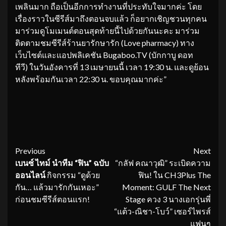
เพลินมาก ถือเป็นอีกการทำงานที่ประทับใจมากค่ะ โดย
เรื่องราวในซีรีส์มาถึงตอนจบแล้ว ก็อยากเชิญชวนทุกคน
มาร่วมดูโมเมนต์ตอนสุดท้ายนี้ไปด้วยกันนะคะ มาร่วม
ติดตามชมซีรีส์ร้านยารักษารัก (Love pharmacy)
ทาง
เว็บไซต์และแอปพลิเคชัน Bugaboo.TV (บักกาบู ดอท
ทีวี) ในวันอังคารที่ 13 เมษายนนี้ เวลา 19:30 น. และดูย้อน
หลังพร้อมกันเวลา 22:30 น. ขอบคุณมากค่ะ”
Continue
Previous
Next
เบนซ์ ไทม์ นำทีม
“ฟิน” ฉบับ
“กลัฟ คณาวุฒิ” ระเบิดความ
Reading
ออนไลน์
กิจกรรม “ดูด้วย
ฟิน! ใน CH3Plus The
กัน… แล้วมารักกันเหอะ”
Moment: GULF The Next
ก่อนชมซีรีส์ตอนแรก!
Stage ควง 3 นางเอกรุ่นพี่
“แต้ว-ณิชา-โบว์” เซอร์ไพรส์
แฟนๆ