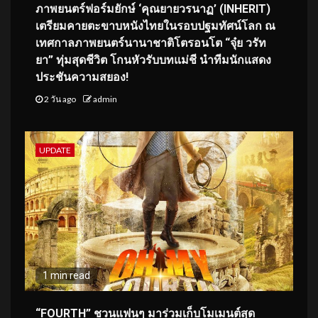
ภาพยนตร์ฟอร์มยักษ์ ‘คุณยายวรนาฏ’ (INHERIT)
เตรียมคายตะขาบหนังไทยในรอบปฐมทัศน์โลก ณ
เทศกาลภาพยนตร์นานาชาติโตรอนโต “จุ๋ย วรัท
ยา” ทุ่มสุดชีวิต โกนหัวรับบทแม่ชี นำทีมนักแสดง
ประชันความสยอง!
2 วัน ago
admin
UPDATE
1 min read
“FOURTH” ชวนแฟนๆ มาร่วมเก็บโมเมนต์สุด