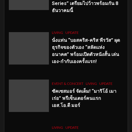
Series” เตรียมไปว้าวพร้อมกัน 8
ธันวาคมนี้
LIVING
UPDATE
นั่งแท่น “บอสคริส-คริส พีรวัส” ผุด
ธุรกิจของตัวเอง “สลัดแห่ง
อนาคต” พร้อมเปิดตัวหนังสั้น เล่น
เอง-กำกับเองครั้งแรก!
EVENT & CONCERT
LIVING
UPDATE
ซัคเซสมอร์ จัดเต็ม
!
“มาริโอ้ เมา
เร่อ” พรีเซ็นเตอร์คนแรก
เอส
.โอ.ดี มอร์
LIVING
UPDATE