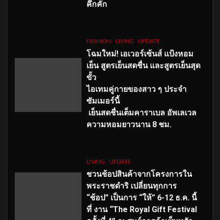
คึกคัก
FASHION
LIVING
UPDATE
โฉมใหม่
! เอเวอร์เซ้นส์ แป้งหอม
เย็น สูตรเย็นสดชื่น และสูตรเย็นสุด
ขั้ว
ไอเทมคู่กายของสาว ๆ ประจำ
ซัมเมอร์นี้
เย็นสดชื่นเต็มคาราเบล อัพเลเวล
ความหอมยาวนาน
8
ชม.
LIVING
UPDATE
ชวนช้อปสินค้าจากโครงการใน
พระราชดำริ เปลี่ยนทุกการ
“ช้อป” เป็นการ “ให้” 6-12 ธ.ค. นี้
ที่ งาน “The Royal Gift Festival