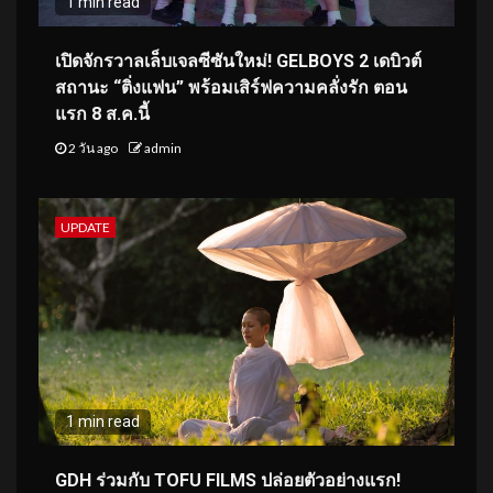
1 min read
เปิดจักรวาลเล็บเจลซีซันใหม่! GELBOYS 2 เดบิวต์
สถานะ “ติ่งแฟน” พร้อมเสิร์ฟความคลั่งรัก ตอน
แรก 8 ส.ค.นี้
2 วัน ago
admin
UPDATE
1 min read
GDH ร่วมกับ TOFU FILMS ปล่อยตัวอย่างแรก!