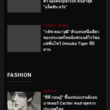
ตัว
Spokesperson คนล่าสุด
“แจ็คสัน หวัง”
FASHION
UPDATE
“กลัฟ-คณาวุฒิ” ตัวแทนหนึ่งเดียว
ของประเทศไทยนั่งฟรอนต์โรว์ชม
แฟชั่นโชว์ Onisuka Tiger ที่มิ
ลาน
FASHION
FASHION
“พีพี กฤษฏ์” ขึ้นแท่นแบรนด์แอม
บาสเดอร์ Cartier คนล่าสุดจาก
ประเทศไทย