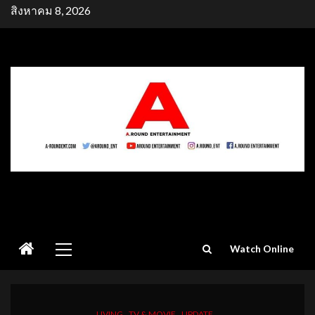
Skip
สิงหาคม 8, 2026
to
content
Primary
Watch Online
Menu
LIVING
TV & MOVIE
UPDATE