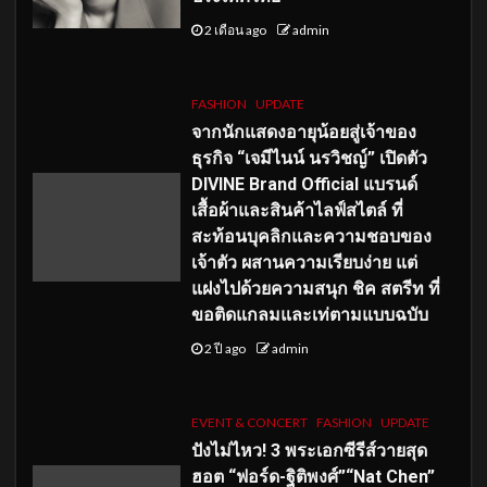
2 เดือน ago
admin
FASHION
UPDATE
จากนักแสดงอายุน้อยสู่เจ้าของ
ธุรกิจ “เจมีไนน์ นรวิชญ์” เปิดตัว
DIVINE Brand Official แบรนด์
เสื้อผ้าและสินค้าไลฟ์สไตล์ ที่
สะท้อนบุคลิกและความชอบของ
เจ้าตัว ผสานความเรียบง่าย แต่
แฝงไปด้วยความสนุก ชิค สตรีท ที่
ขอติดแกลมและเท่ตามแบบฉบับ
2 ปี ago
admin
EVENT & CONCERT
FASHION
UPDATE
ปังไม่ไหว! 3 พระเอกซีรีส์วายสุด
ฮอต “ฟอร์ด-ฐิติพงศ์”“Nat Chen”