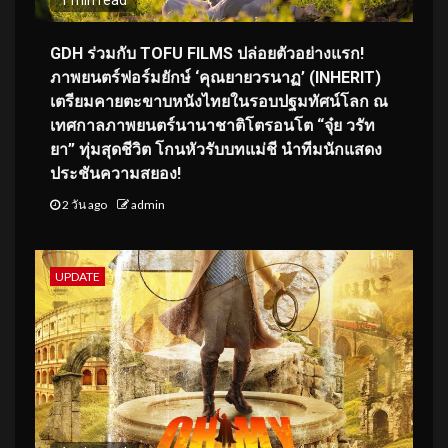
GDH ร่วมกับ TOFU FILMS ปล่อยตัวอย่างแรก!
ภาพยนตร์ฟอร์มยักษ์ ‘คุณยายวรนาฏ’ (INHERIT)
เตรียมคายตะขาบหนังไทยในรอบปฐมทัศน์โลก ณ
เทศกาลภาพยนตร์นานาชาติโตรอนโต “จุ๋ย วรัท
ยา” ทุ่มสุดชีวิต โกนหัวรับบทแม่ชี นำทีมนักแสดง
ประชันความสยอง!
2 วัน ago
admin
UPDATE