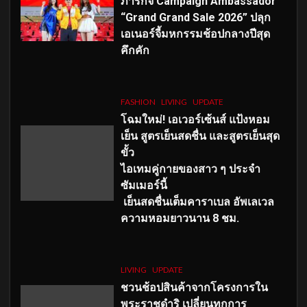
ภารกิจ Campaign Ambassador
“Grand Grand Sale 2026” ปลุก
เอเนอร์จี้มหกรรมช้อปกลางปีสุด
คึกคัก
FASHION
LIVING
UPDATE
โฉมใหม่
! เอเวอร์เซ้นส์ แป้งหอม
เย็น สูตรเย็นสดชื่น และสูตรเย็นสุด
ขั้ว
ไอเทมคู่กายของสาว ๆ ประจำ
ซัมเมอร์นี้
เย็นสดชื่นเต็มคาราเบล อัพเลเวล
ความหอมยาวนาน
8
ชม.
LIVING
UPDATE
ชวนช้อปสินค้าจากโครงการใน
พระราชดำริ เปลี่ยนทุกการ