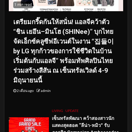
1 min read
เตรียมกรี๊ดกันให้สนั่น! แอลจีคว้าตัว
“ชิน เยอึน–มินโฮ (SHINee)” บุกไทย
จัดเอ็กซ์คลูซีฟอีเวนต์ในงาน “집들이
by LG ทุกก้าวของการใช้ชีวิตในบ้าน
เริ่มต้นกับแอลจี” พร้อมทัพศิลปินไทย
ร่วมสร้างสีสัน ณ เซ็นทรัลเวิลด์ 4-9
มิถุนายนนี้
2 เดือน ago
admin
LIVING
UPDATE
เซ็นทรัลพัฒนา คว้าสองสาวนัก
แสดงสุดฮอต “ลีน่า-หมิว” รับ