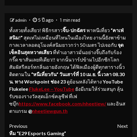
5 ปี ago
admin
1 min read
ทั้งสวยทั้งเสียว! พิธีกรสาว
จิ๊บ-ปกฉัตร
พาหนีเที่ยว
“คาเฟ่
สนิม!”
สุดเท่ไม่เหมือนที่ไหนในเมืองไทย งานนี้ยังพาข้าม
กาลเวลาลอดอุโมงค์สนิมยาวกว่า 50 เมตร
ไปเจอกับ
จุด
เช็คอินสุดหวาดเสียว
ที่ทำเอาสาวมั่นอย่างจิ๊บถึงกับร้อง
กรี๊ด ขาสั่นเลยทีเดียว!! จากนั้นวาร์ปข้ามไปอีกซีกโลก
สัมผัสรีสอร์ทกลิ่นอายอังกฤษ ได้ฟิลเมืองผู้ดีทุกตารางนิ้ว
ติดตามใน
“หนีเที่ยวกัน” วันเสาร์ที่ 10 เม.ย. นี้ เวลา 08.30
น. ทาง Workpoint ช่อง 23
ดูย้อนหลังได้ทาง
YouTube
Flukelee
FlukeLee – YouTube
ยังมีเกมให้ร่วมสนุก ลุ้น
รับของรางวัลสุดเอ็กซ์คลูซีฟ ที่เฟ
ซบุ๊ก
https://www.facebook.com/nheetiew/
และอินส
ตาแกรม
@
nheetiewgun.th
Continue
Previous
Next
ทีม “
E29 Esports Gaming”