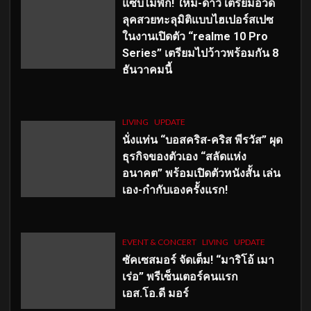
แซ่บไม่พัก! ใหม่-ดาวิ เตรียมอวด
ลุคสวยทะลุมิติแบบไฮเปอร์สเปซ
ในงานเปิดตัว “realme 10 Pro
Series” เตรียมไปว้าวพร้อมกัน 8
ธันวาคมนี้
LIVING
UPDATE
นั่งแท่น “บอสคริส-คริส พีรวัส” ผุด
ธุรกิจของตัวเอง “สลัดแห่ง
อนาคต” พร้อมเปิดตัวหนังสั้น เล่น
เอง-กำกับเองครั้งแรก!
EVENT & CONCERT
LIVING
UPDATE
ซัคเซสมอร์ จัดเต็ม
!
“มาริโอ้ เมา
เร่อ” พรีเซ็นเตอร์คนแรก
เอส
.โอ.ดี มอร์