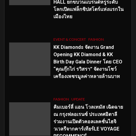
HALL ยกขบวนแบรนด์หรูระดับ
โลกเปิดแฟล็กชิปสโตร์แห่งแรกใน
เมืองไทย
EVENT & CONCERT
FASHION
KK Diamonds จัดงาน Grand
Opening KK Diamond & KK
Birth Day Gala Dinner โดย CEO
“คุณกุ๊กไก่ รวิสรา” จัดงานโชว์
เครื่องเพชรมูลค่าหลายล้านบาท
FASHION
UPDATE
คิมเบอร์ลี่ แอน โวลเทมัส เฉิดฉาย
ณ กรุงฟลอเรนซ์ ประเทศอิตาลี
ร่วมงานเปิดตัวคอลเลคชั่นไฮจิ
วเวลรีจากคาร์เทียร์LE VOYAGE