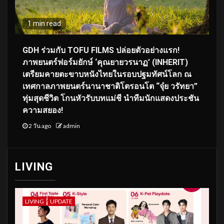
1 min read
GDH ร่วมกับ TOFU FILMS ปล่อยตัวอย่างแรก!
ภาพยนตร์ฟอร์มยักษ์ ‘คุณยายวรนาฏ’ (INHERIT)
เตรียมคายตะขาบหนังไทยในรอบปฐมทัศน์โลก ณ
เทศกาลภาพยนตร์นานาชาติโตรอนโต “จุ๋ย วรัทยา”
ทุ่มสุดชีวิต โกนหัวรับบทแม่ชี นำทีมนักแสดงประชัน
ความสยอง!
2 วัน ago
admin
LIVING
LIVING
UPDATE