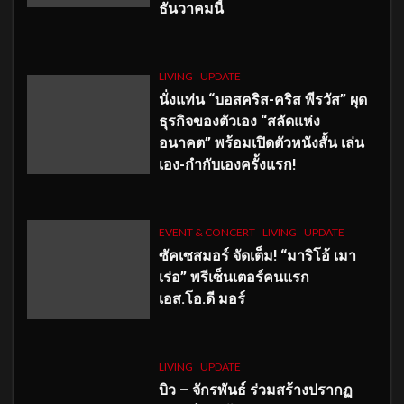
ธันวาคมนี้
LIVING
UPDATE
นั่งแท่น “บอสคริส-คริส พีรวัส” ผุด
ธุรกิจของตัวเอง “สลัดแห่ง
อนาคต” พร้อมเปิดตัวหนังสั้น เล่น
เอง-กำกับเองครั้งแรก!
EVENT & CONCERT
LIVING
UPDATE
ซัคเซสมอร์ จัดเต็ม
!
“มาริโอ้ เมา
เร่อ” พรีเซ็นเตอร์คนแรก
เอส
.โอ.ดี มอร์
LIVING
UPDATE
บิว – จักรพันธ์ ร่วมสร้างปรากฏ