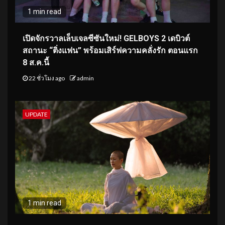
1 min read
เปิดจักรวาลเล็บเจลซีซันใหม่! GELBOYS 2 เดบิวต์
สถานะ “ติ่งแฟน” พร้อมเสิร์ฟความคลั่งรัก ตอนแรก
8 ส.ค.นี้
22 ชั่วโมง ago
admin
UPDATE
1 min read