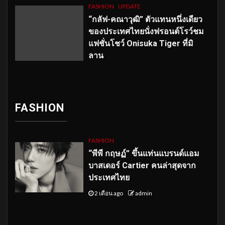
FASHION
UPDATE
“กลัฟ-คณาวุฒิ” ตัวแทนหนึ่งเดียว
ของประเทศไทยนั่งฟรอนต์โรว์ชม
แฟชั่นโชว์ Onisuka Tiger ที่มิ
ลาน
FASHION
FASHION
“พีพี กฤษฏ์” ขึ้นแท่นแบรนด์แอม
บาสเดอร์ Cartier คนล่าสุดจาก
ประเทศไทย
2 เดือน ago
admin