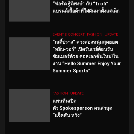
“ฟอร์ด ฐิติพงษ์” กับ “Trofi”
แบรนด์เสื้อผ้าที่ใฝ่ฝันมาตั้งแต่เด็ก
EVENT & CONCERT
FASHION
UPDATE
“เลดี้ปราง” ควงสองหนุ่มสุดฮอต
“หยิ่น-วอร์” เปิดรันเวย์ต้อนรับ
ซัมเมอร์ด้วย คอลเลกชั่นใหม่!ใน
งาน “Hello Summer Enjoy Your
Summer Sports”
FASHION
UPDATE
แพนทีนเปิด
ตัว
Spokesperson คนล่าสุด
“แจ็คสัน หวัง”