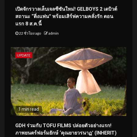
เปิดจักรวาลเล็บเจลซีซันใหม่! GELBOYS 2 เดบิวต์
สถานะ “ติ่งแฟน” พร้อมเสิร์ฟความคลั่งรัก ตอน
แรก 8 ส.ค.นี้
22 ชั่วโมง ago
admin
UPDATE
1 min read
GDH ร่วมกับ TOFU FILMS ปล่อยตัวอย่างแรก!
ภาพยนตร์ฟอร์มยักษ์ ‘คุณยายวรนาฏ’ (INHERIT)