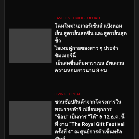
FASHION
LIVING
UPDATE
โฉมใหม่
! เอเวอร์เซ้นส์ แป้งหอม
เย็น สูตรเย็นสดชื่น และสูตรเย็นสุด
ขั้ว
ไอเทมคู่กายของสาว ๆ ประจำ
ซัมเมอร์นี้
เย็นสดชื่นเต็มคาราเบล อัพเลเวล
ความหอมยาวนาน
8
ชม.
LIVING
UPDATE
ชวนช้อปสินค้าจากโครงการใน
พระราชดำริ เปลี่ยนทุกการ
“ช้อป” เป็นการ “ให้” 6-12 ธ.ค. นี้
ที่ งาน “The Royal Gift Festival
ครั้งที่ 4” ณ ศูนย์การค้าเซ็นทรัล