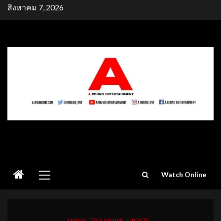
Skip
สิงหาคม 7, 2026
to
content
Primary
Watch Online
Menu
LIVING
TV & MOVIE
UPDATE