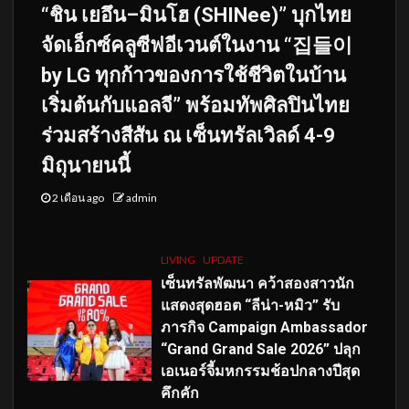
“ชิน เยอึน–มินโฮ (SHINee)” บุกไทย
จัดเอ็กซ์คลูซีฟอีเวนต์ในงาน “집들이
by LG ทุกก้าวของการใช้ชีวิตในบ้าน
เริ่มต้นกับแอลจี” พร้อมทัพศิลปินไทย
ร่วมสร้างสีสัน ณ เซ็นทรัลเวิลด์ 4-9
มิถุนายนนี้
2 เดือน ago
admin
LIVING
UPDATE
เซ็นทรัลพัฒนา คว้าสองสาวนัก
แสดงสุดฮอต “ลีน่า-หมิว” รับ
ภารกิจ Campaign Ambassador
“Grand Grand Sale 2026” ปลุก
เอเนอร์จี้มหกรรมช้อปกลางปีสุด
คึกคัก