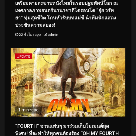
เตรียมคายตะขาบหนังไทยในรอบปฐมทัศน์โลก ณ
เทศกาลภาพยนตร์นานาชาติโตรอนโต “จุ๋ย วรัท
ยา” ทุ่มสุดชีวิต โกนหัวรับบทแม่ชี นำทีมนักแสดง
ประชันความสยอง!
22 ชั่วโมง ago
admin
UPDATE
1 min read
“FOURTH” ชวนแฟนๆ มาร่วมเก็บโมเมนต์สุด
พิเศษ! ที่จะทำให้ทุกคนต้องร้อง “OH MY FOURTH