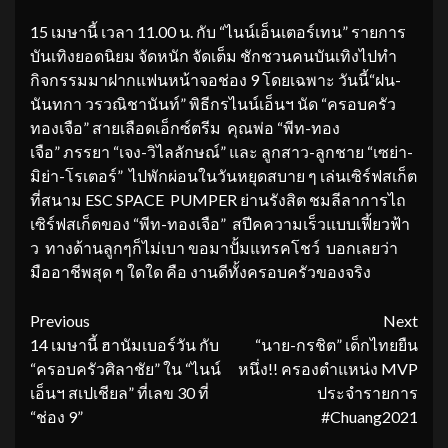
15 เมษานี้ เวลา 11.00 น. กับ “ไนน์เอ็นเตอร์เทน” รายการ
บันเทิงยอดนิยม จัดหนัก จัดเต็ม ชักชวนคนบันเทิงไปทำ
กิจกรรมมาฝากแฟนหน้าจอช่อง 9 โดยเฉพาะ วันนี้“ฝน-
นันทกา วรวณิชานันท์” พิธีกรไนน์เอ็นฯ นัด “ครอบครัว
ทองเจือ” สายเลือดเอ็กซ์ตรีม คุณพ่อ “พีท-ทอง
เจือ” ภรรยา “เจง-วิไลลักษณ์” และ ลูกสาว-ลูกชาย “เซย่า-
มิย่า-โรเตอร์” ไปพักผ่อนในวันหยุดสบาย ๆ เล่นเซิร์ฟสเก็ต
ที่สนาม ESC SPACE PUMPER ย่านรังสิต ชมลีลาการไถ
เซิร์ฟสเก็ตของ “พีท-ทองเจือ” สปีคความเร็วแบบเฟี้ยวฟ้า
ว ทางด้านลูกๆก็ไม่เบา ขอมาปั้มแทรคโชว์ บอกเลยว่า
มืออาชีพสุด ๆ ใดใด คือ งานดีทั้งครอบครัวของจริง
Continue
Previous
Next
14 เมษานี้ ฮานัมเบอร์วัน กับ
“นาย-กรชิต” เด็กไทยยืน
Reading
“ครอบครัวศิลาชัย” ใน “ไนน์
หนึ่ง!! ครอง​ตำแหน่ง MVP
เอ็นฯ สเปเชียล” ที่เลข 30 ที่
ประจำรายการ
“ช่อง 9”
#Chuang2021