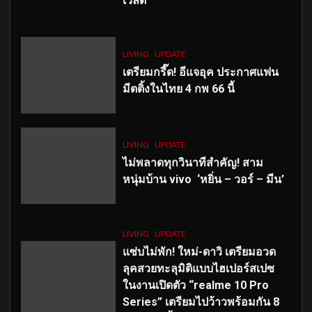
เวิลด์
LIVING
UPDATE
เตรียมกรี๊ด! อีแจอุค ประกาศแฟน
มีตติ้งในไทย 4 กพ 66 นี้
LIVING
UPDATE
ไม่พลาดทุกวินาทีสำคัญ
! สาม
หนุ่มบ้าน vivo ‘หยิ่น – วอร์ – มีน’
LIVING
UPDATE
แซ่บไม่พัก! ใหม่-ดาวิ เตรียมอวด
ลุคสวยทะลุมิติแบบไฮเปอร์สเปซ
ในงานเปิดตัว “realme 10 Pro
Series” เตรียมไปว้าวพร้อมกัน 8