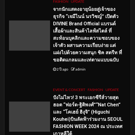
FASHION
UPDATE
จากนักแสดงอายุน้อยสู่เจ้าของ
ธุรกิจ “เจมีไนน์ นรวิชญ์” เปิดตัว
DIVINE Brand Official แบรนด์
เสื้อผ้าและสินค้าไลฟ์สไตล์ ที่
สะท้อนบุคลิกและความชอบของ
เจ้าตัว ผสานความเรียบง่าย แต่
แฝงไปด้วยความสนุก ชิค สตรีท ที่
ขอติดแกลมและเท่ตามแบบฉบับ
2 ปี ago
admin
EVENT & CONCERT
FASHION
UPDATE
ปังไม่ไหว! 3 พระเอกซีรีส์วายสุด
ฮอต “ฟอร์ด-ฐิติพงศ์”“Nat Chen”
และ “โคเฮย์ ฮิงุจิ” (Higuchi
Kouhei)บินลัดฟ้าร่วมงาน SEOUL
FASHION WEEK 2024 ณ ประเทศ
เกาหลีใต้