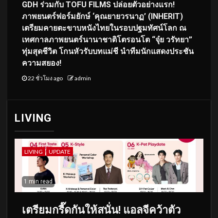
GDH ร่วมกับ TOFU FILMS ปล่อยตัวอย่างแรก!
ภาพยนตร์ฟอร์มยักษ์ ‘คุณยายวรนาฏ’ (INHERIT)
เตรียมคายตะขาบหนังไทยในรอบปฐมทัศน์โลก ณ
เทศกาลภาพยนตร์นานาชาติโตรอนโต “จุ๋ย วรัทยา”
ทุ่มสุดชีวิต โกนหัวรับบทแม่ชี นำทีมนักแสดงประชัน
ความสยอง!
22 ชั่วโมง ago
admin
LIVING
LIVING
UPDATE
1 min read
เตรียมกรี๊ดกันให้สนั่น! แอลจีคว้าตัว