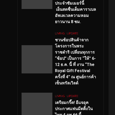
ประจำซัมเมอร์นี้
เย็นสดชื่นเต็มคาราเบล
อัพเลเวลความหอม
ยาวนาน
8
ชม.
LIVING
UPDATE
ชวนช้อปสินค้าจาก
โครงการในพระ
ราชดำริ เปลี่ยนทุกการ
“ช้อป” เป็นการ “ให้” 6-
12 ธ.ค. นี้ ที่ งาน “The
Royal Gift Festival
ครั้งที่ 4” ณ ศูนย์การค้า
เซ็นทรัลเวิลด์
LIVING
UPDATE
เตรียมกรี๊ด! อีแจอุค
ประกาศแฟนมีตติ้งใน
ไทย 4 กพ 66 นี้