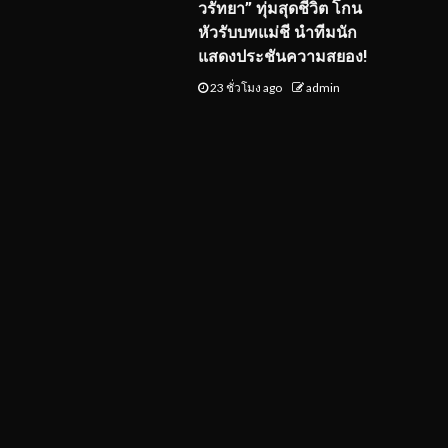
วรัทยา” ทุ่มสุดชีวิต โกน
หัวรับบทแม่ชี นำทีมนัก
แสดงประชันความสยอง!
23 ชั่วโมง ago
admin