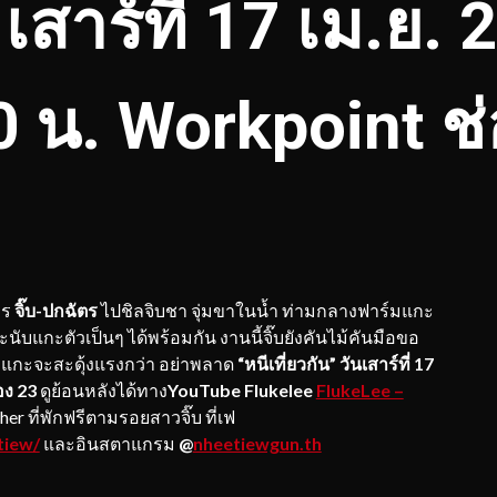
” เสาร์ที่ 17 เม.ย.
0 น. Workpoint ช่
กร
จิ๊บ-ปกฉัตร
ไปชิลจิบชา จุ่มขาในน้ำ ท่ามกลางฟาร์มแกะ
ับแกะตัวเป็นๆ ได้พร้อมกัน งานนี้จิ๊บยังคันไม้คันมือขอ
แกะจะสะดุ้งแรงกว่า อย่าพลาด
“หนีเที่ยวกัน” วันเสาร์ที่ 17
่อง 23
ดูย้อนหลังได้ทาง
YouTube Flukelee
FlukeLee –
her ที่พักฟรีตามรอยสาวจิ๊บ ที่เฟ
tiew/
และอินสตาแกรม
@
nheetiewgun.th