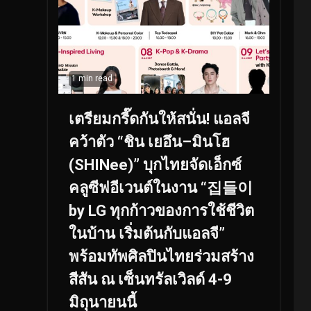
1 min read
เตรียมกรี๊ดกันให้สนั่น! แอลจี
คว้าตัว “ชิน เยอึน–มินโฮ
(SHINee)” บุกไทยจัดเอ็กซ์
คลูซีฟอีเวนต์ในงาน “집들이
by LG ทุกก้าวของการใช้ชีวิต
ในบ้าน เริ่มต้นกับแอลจี”
พร้อมทัพศิลปินไทยร่วมสร้าง
สีสัน ณ เซ็นทรัลเวิลด์ 4-9
มิถุนายนนี้