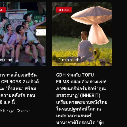
ATE
UPDATE
in read
1 min read
จักรวาลเล็บเจลซีซัน
GDH ร่วมกับ TOFU
! GELBOYS 2 เดบิวต์
FILMS ปล่อยตัวอย่างแรก!
ะ “ติ่งแฟน” พร้อม
ภาพยนตร์ฟอร์มยักษ์ ‘คุณ
์ฟความคลั่งรัก ตอน
ยายวรนาฏ’ (INHERIT)
 ส.ค.นี้
เตรียมคายตะขาบหนังไทย
ในรอบปฐมทัศน์โลก ณ
ั่วโมง ago
admin
เทศกาลภาพยนตร์
นานาชาติโตรอนโต “จุ๋ย