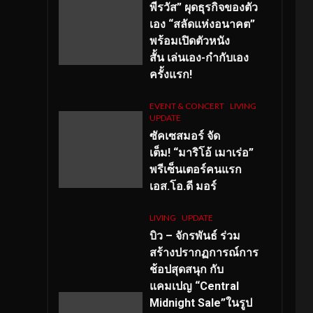
พีรวัส” ผุดธุรกิจของตัว
เอง “สลัดแห่งอนาคต”
พร้อมเปิดตัวหนัง
สั้น เล่นเอง-กำกับเอง
ครั้งแรก!
EVENT & CONCERT
LIVING
UPDATE
ซัคเซสมอร์ จัด
เต็ม
!
“มาริโอ้ เมาเร่อ”
พรีเซ็นเตอร์คนแรก
เอส
.โอ.ดี มอร์
LIVING
UPDATE
บิว – จักรพันธ์ ร่วม
สร้างปรากฏการณ์การ
ช้อปสุดสนุก กับ
แคมเปญ “Central
Midnight Sale”ในรูป