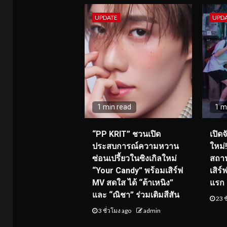
UPDATE
UPD
1 min read
1 m
“PP KRIT” ชวนเปิด
เปิด
ประสบการณ์ความหวาน
ใหม่
ซ่อนเปรี้ยวในซิงเกิลใหม่
สถาน
“Your Candy” พร้อมเสิร์ฟ
เสิร
MV สดใส ได้ “ต้าเหนิง”
แรก 8
และ “ณิชา” ร่วมเติมสีสัน
23 ช
3 ชั่วโมง ago
admin