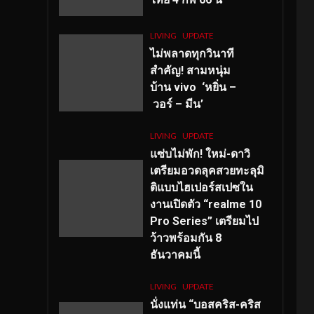
LIVING
UPDATE
ไม่พลาดทุกวินาที
สำคัญ
! สามหนุ่ม
บ้าน vivo ‘หยิ่น –
วอร์ – มีน’
LIVING
UPDATE
แซ่บไม่พัก! ใหม่-ดาวิ
เตรียมอวดลุคสวยทะลุมิ
ติแบบไฮเปอร์สเปซใน
งานเปิดตัว “realme 10
Pro Series” เตรียมไป
ว้าวพร้อมกัน 8
ธันวาคมนี้
LIVING
UPDATE
นั่งแท่น “บอสคริส-คริส