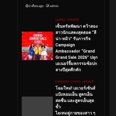
2 เดือน ago
admin
LIVING
UPDATE
เซ็นทรัลพัฒนา คว้าสอง
สาวนักแสดงสุดฮอต “ลี
น่า-หมิว” รับภารกิจ
Campaign
Ambassador “Grand
Grand Sale 2026” ปลุก
เอเนอร์จี้มหกรรมช้อปก
ลางปีสุดคึกคัก
FASHION
LIVING
UPDATE
โฉมใหม่
! เอเวอร์เซ้นส์
แป้งหอมเย็น สูตรเย็น
สดชื่น และสูตรเย็นสุด
ขั้ว
ไอเทมคู่กายของสาว ๆ