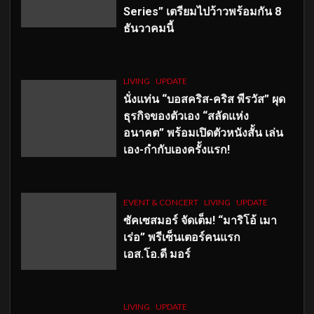
Series” เตรียมไปว้าวพร้อมกัน 8
ธันวาคมนี้
LIVING
UPDATE
นั่งแท่น “บอสคริส-คริส พีรวัส” ผุด
ธุรกิจของตัวเอง “สลัดแห่ง
อนาคต” พร้อมเปิดตัวหนังสั้น เล่น
เอง-กำกับเองครั้งแรก!
EVENT & CONCERT
LIVING
UPDATE
ซัคเซสมอร์ จัดเต็ม
!
“มาริโอ้ เมา
เร่อ” พรีเซ็นเตอร์คนแรก
เอส
.โอ.ดี มอร์
LIVING
UPDATE