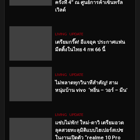
ครั้งที่ 4” ณ ศูนย์การค้าเซ็นทรัล
เวิลด์
LIVING
UPDATE
เตรียมกรี๊ด! อีแจอุค ประกาศแฟน
มีตติ้งในไทย 4 กพ 66 นี้
LIVING
UPDATE
ไม่พลาดทุกวินาทีสำคัญ
! สาม
หนุ่มบ้าน vivo ‘หยิ่น – วอร์ – มีน’
LIVING
UPDATE
แซ่บไม่พัก! ใหม่-ดาวิ เตรียมอวด
ลุคสวยทะลุมิติแบบไฮเปอร์สเปซ
ในงานเปิดตัว “realme 10 Pro