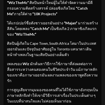
“WizTheMc”
ศิลปินหน้าใหม่ผู้ไม่ให้คำจัดความมามีตี
กรอบความคิดสร้างสรรค์ ปล่อยซิงเกิลใหม่
“
Catch
Me”
ภายใต้ค่าย
“10K Projects”
ได้แรปเปอร์ชื่อดังชาวเยอรมันอย่าง
“Majan”
มาร่วมสร้าง
สีสัน โดยเพลง
“Catch Me”
เป็นซิงเกิล 2 ภาษาซิงเกิลแรก
ของ
“WizTheMc”
ศิลปินผู้เกิดใน Cape Town, South Africa โตมาในประเทศ
เยอรมันและปัจจุบันอาศัยอยู่ใน Toronto แคนาดา เดิน
หน้าทำเพลงในฐานะศิลปินอย่างเต็มตัว
เพลงของ
Wiz
มักค้นหาวิธีการใช้ภาษาที่ส่งผลต่อการ
สื่อสารระหว่างคนสองคนในชีวิตประจำวัน แม้ภาษาหลัก
ของเขาคือภาษาเยอรมัน ผลงานเพลงของเขาพูดถึงความ
รัก
การสูญเสียจากมุมมองของคนที่ไม่ได้ใช้ภาษาอังกฤษเป็น
ภาษาหลักจึงทำให้เขามีวิธีการเล่าเรื่องในประเด็นต่าง ๆ
ในแบบที่น่าสนใจและไม่ค่อยเห็นมาก่อน