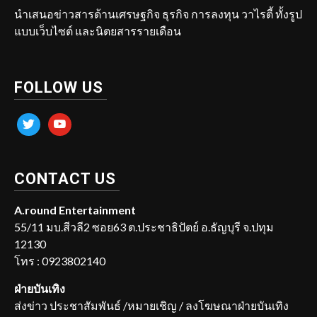
นำเสนอข่าวสารด้านเศรษฐกิจ ธุรกิจ การลงทุน วาไรตี้ ทั้งรูป
แบบเว็บไซต์ และนิตยสารรายเดือน
FOLLOW US
twitter
youtube
CONTACT US
A.round Entertainment
55/11 มบ.สีวลี2 ซอย63 ต.ประชาธิปัตย์ อ.ธัญบุรี จ.ปทุม
12130
โทร : 0923802140
ฝ่ายบันเทิง
ส่งข่าว ประชาสัมพันธ์ /หมายเชิญ / ลงโฆษณาฝ่ายบันเทิง