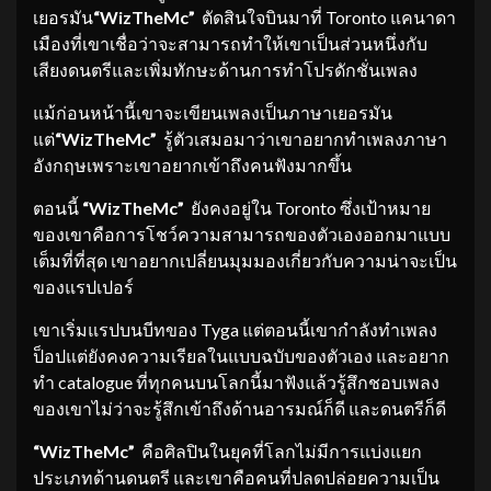
เยอรมัน
“WizTheMc”
ตัดสินใจบินมาที่ Toronto แคนาดา
เมืองที่เขาเชื่อว่าจะสามารถทำให้เขาเป็นส่วนหนึ่งกับ
เสียงดนตรีและเพิ่มทักษะด้านการทำโปรดักชั่นเพลง
แม้ก่อนหน้านี้เขาจะเขียนเพลงเป็นภาษาเยอรมัน
แต่
“WizTheMc”
รู้ตัวเสมอมาว่าเขาอยากทำเพลงภาษา
อังกฤษเพราะเขาอยากเข้าถึงคนฟังมากขึ้น
ตอนนี้
“WizTheMc”
ยังคงอยู่ใน Toronto ซึ่งเป้าหมาย
ของเขาคือการโชว์ความสามารถของตัวเองออกมาแบบ
เต็มที่ที่สุด เขาอยากเปลี่ยนมุมมองเกี่ยวกับความน่าจะเป็น
ของแรปเปอร์
เขาเริ่มแรปบนบีทของ Tyga แต่ตอนนี้เขากำลังทำเพลง
ป็อปแต่ยังคงความเรียลในแบบฉบับของตัวเอง และอยาก
ทำ catalogue ที่ทุกคนบนโลกนี้มาฟังแล้วรู้สึกชอบเพลง
ของเขาไม่ว่าจะรู้สึกเข้าถึงด้านอารมณ์ก็ดี และดนตรีก็ดี
“WizTheMc”
คือศิลปินในยุคที่โลกไม่มีการแบ่งแยก
ประเภทด้านดนตรี และเขาคือคนที่ปลดปล่อยความเป็น