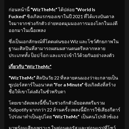
ก่อนหน้านี้
“WizTheMc”
ได้ปล่อย
“World Is
Fucked”
ซิงเกิลแรกของเขาในปี 2021 ที่ได้แรงบันดาล
ใจมาจากช่วงกักตัว ถ่ายทอดมุมมองการมองโลกในแง่ดี
ออกมาในเนื้อเพลง
ซึ่งเป็นเอกลักษณ์ที่โดดเด่นของ Wiz และโชว์ศักยภาพใน
ฐานะศิลปินที่สามารถผสมผสานดนตรีหลากหลาย
ประเภททั้ง ป็อป ร็อก และแรป เข้าไว้ด้วยกันอย่างลงตัว
เกี่ยวกับ
“WizTheMc”
“WizTheMc”
ศิลปินวัย 22 ที่หลายคนมองว่าจะกลายเป็น
ซูเปอร์สตาร์ในอนาคต
“
For a Minute”
ซิงเกิลดังที่สร้าง
ชื่อให้เขาโด่งดังในชั่วพริบตา
โดยเขาอัดเพลงนี้ขึ้นในช่วงกักตัวมียอดสตรีมรวม
ในSpotify มากกว่า 22 ล้านครั้ง เพลงนี้มีการใช้เสียงกีตาร์
โปร่งมาทำเป็นลูปโดย
“WizTheMc”
เป็นคนโปรดิวซ์เอง
มาพร้อมเสียงเพราะๆ ในท่อนคอรัส และท่อนแรปที่โชว์