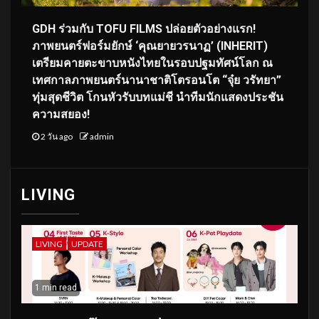
GDH ร่วมกับ TOFU FILMS ปล่อยตัวอย่างแรก!
ภาพยนตร์ฟอร์มยักษ์ ‘คุณยายวรนาฏ’ (INHERIT)
เตรียมคายตะขาบหนังไทยในรอบปฐมทัศน์โลก ณ
เทศกาลภาพยนตร์นานาชาติโตรอนโต “จุ๋ย วรัทยา”
ทุ่มสุดชีวิต โกนหัวรับบทแม่ชี นำทีมนักแสดงประชัน
ความสยอง!
2 วัน ago
admin
LIVING
LIVING
UPDATE
1 min read