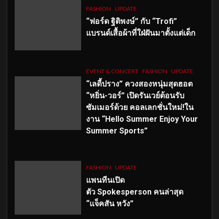
FASHION
UPDATE
“ฟอร์ด ฐิติพงษ์” กับ “Trofi”
แบรนด์เสื้อผ้าที่ใฝ่ฝันมาตั้งแต่เด็ก
EVENT & CONCERT
FASHION
UPDATE
“เลดี้ปราง” ควงสองหนุ่มสุดฮอต
“หยิ่น-วอร์” เปิดรันเวย์ต้อนรับ
ซัมเมอร์ด้วย คอลเลกชั่นใหม่!ใน
งาน “Hello Summer Enjoy Your
Summer Sports”
FASHION
UPDATE
แพนทีนเปิด
ตัว
Spokesperson คนล่าสุด
“แจ็คสัน หวัง”