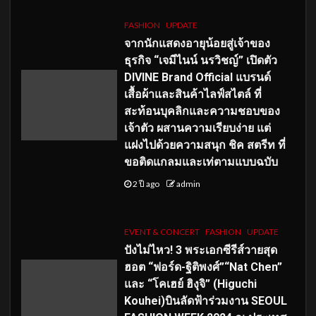
FASHION
UPDATE
จากนักแสดงอายุน้อยสู่เจ้าของ
ธุรกิจ “เจมีไนน์ นรวิชญ์” เปิดตัว
DIVINE Brand Official แบรนด์
เสื้อผ้าและสินค้าไลฟ์สไตล์ ที่
สะท้อนบุคลิกและความชอบของ
เจ้าตัว ผสานความเรียบง่าย แต่
แฝงไปด้วยความสนุก ชิค สตรีท ที่
ขอติดแกลมและเท่ตามแบบฉบับ
2 ปี ago
admin
EVENT & CONCERT
FASHION
UPDATE
ปังไม่ไหว! 3 พระเอกซีรีส์วายสุด
ฮอต “ฟอร์ด-ฐิติพงศ์”“Nat Chen”
และ “โคเฮย์ ฮิงุจิ” (Higuchi
Kouhei)บินลัดฟ้าร่วมงาน SEOUL