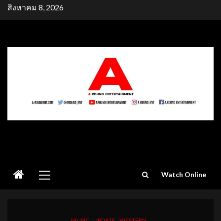
Skip
สิงหาคม 8, 2026
to
content
Primary
Watch Online
Menu
MUSIC
UPDATE
WESTERN