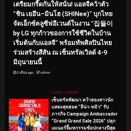
เตรียมกรี๊ดกันให้สนั่น! แอลจีคว้าตัว
“ชิน เยอึน–มินโฮ (SHINee)” บุกไทย
จัดเอ็กซ์คลูซีฟอีเวนต์ในงาน “집들이
by LG ทุกก้าวของการใช้ชีวิตในบ้าน
เริ่มต้นกับแอลจี” พร้อมทัพศิลปินไทย
ร่วมสร้างสีสัน ณ เซ็นทรัลเวิลด์ 4-9
มิถุนายนนี้
2 เดือน ago
admin
LIVING
UPDATE
เซ็นทรัลพัฒนา คว้าสองสาวนัก
แสดงสุดฮอต “ลีน่า-หมิว” รับ
ภารกิจ Campaign Ambassador
“Grand Grand Sale 2026” ปลุก
เอเนอร์จี้มหกรรมช้อปกลางปีสุด