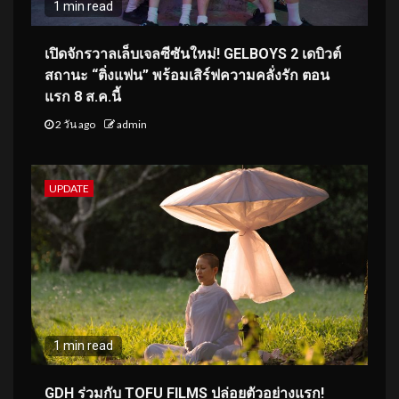
1 min read
เปิดจักรวาลเล็บเจลซีซันใหม่! GELBOYS 2 เดบิวต์
สถานะ “ติ่งแฟน” พร้อมเสิร์ฟความคลั่งรัก ตอน
แรก 8 ส.ค.นี้
2 วัน ago
admin
UPDATE
1 min read
GDH ร่วมกับ TOFU FILMS ปล่อยตัวอย่างแรก!