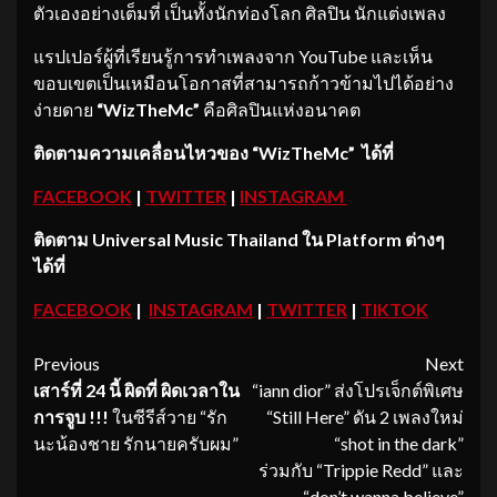
ตัวเองอย่างเต็มที่ เป็นทั้งนักท่องโลก ศิลปิน นักแต่งเพลง
แรปเปอร์ผู้ที่เรียนรู้การทำเพลงจาก YouTube และเห็น
ขอบเขตเป็นเหมือนโอกาสที่สามารถก้าวข้ามไปได้อย่าง
ง่ายดาย
“WizTheMc”
คือศิลปินแห่งอนาคต
ติดตามความเคลื่อนไหวของ
“WizTheMc” ได้ที่
FACEBOOK
|
TWITTER
|
INSTAGRAM
ติดตาม
Universal Music Thailand ใน Platform ต่างๆ
ได้ที่
FACEBOOK
|
INSTAGRAM
|
TWITTER
|
TIKTOK
Continue
Previous
Next
เสาร์ที่
24 นี้ ผิดที่ ผิดเวลาใน
“iann dior” ส่งโปรเจ็กต์พิเศษ
Reading
การจูบ !!!
ในซีรีส์วาย “รัก
“Still Here” ดัน 2 เพลงใหม่
นะน้องชาย รักนายครับผม”
“shot in the dark”
ร่วมกับ “Trippie Redd” และ
“don’t wanna believe”