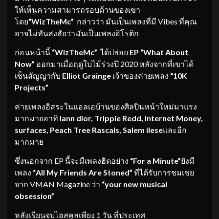
ให้เห็นความสามารถรอบด้านของเขา
โดย
“WizTheMc”
กล่าวว่า มันเป็นเพลงที่มี Vibes ที่คุณ
อาจไม่ทันสงสัยว่ามันเป็นเพลงอิโรติก
ก่อนหน้านี้
“WizTheMc”
ได้ปล่อย
EP “What About
Now”
ออกมาเมื่อฤดูใบไม้ร่วงปี 2020 หลังจากที่เขาได้
เซ็นสัญญากับ
Elliot Grainge
เจ้าของค่ายเพลง
“10K
Projects”
ค่ายเพลงอิสระในแอลเอบ้านของศิลปินหน้าใหม่มาแรง
มากมายอาทิ
Iann dior, Trippie Redd, Internet Money,
surfaces, Peach Tree Rascals, Salem ilese
และอีก
มากมาย
ซึ่งนอกจาก EP นี้จะมีเพลงฮิตอย่าง
“
For a Minute”
ยังมี
เพลง
“
All My Friends Are Stoned”
ที่ได้รับการชมเชย
จาก VMAN Magazine ว่า
“
your new musical
obsession”
หลังเรียนจบไฮสคูลเพียง 1 วัน ที่ประเทศ