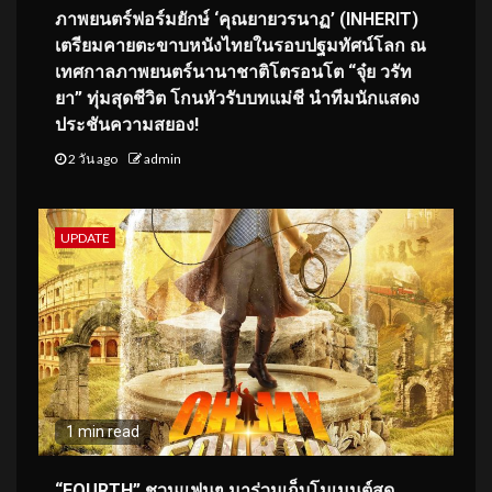
ภาพยนตร์ฟอร์มยักษ์ ‘คุณยายวรนาฏ’ (INHERIT)
เตรียมคายตะขาบหนังไทยในรอบปฐมทัศน์โลก ณ
เทศกาลภาพยนตร์นานาชาติโตรอนโต “จุ๋ย วรัท
ยา” ทุ่มสุดชีวิต โกนหัวรับบทแม่ชี นำทีมนักแสดง
ประชันความสยอง!
2 วัน ago
admin
UPDATE
1 min read
“FOURTH” ชวนแฟนๆ มาร่วมเก็บโมเมนต์สุด