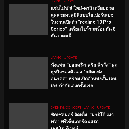
LIVING
UPDATE
แซ่บไม่พัก! ใหม่-ดาวิ เตรียมอวด
ลุคสวยทะลุมิติแบบไฮเปอร์สเปซ
ในงานเปิดตัว “realme 10 Pro
Series” เตรียมไปว้าวพร้อมกัน 8
ธันวาคมนี้
LIVING
UPDATE
นั่งแท่น “บอสคริส-คริส พีรวัส” ผุด
ธุรกิจของตัวเอง “สลัดแห่ง
อนาคต” พร้อมเปิดตัวหนังสั้น เล่น
เอง-กำกับเองครั้งแรก!
EVENT & CONCERT
LIVING
UPDATE
ซัคเซสมอร์ จัดเต็ม
!
“มาริโอ้ เมา
เร่อ” พรีเซ็นเตอร์คนแรก
เอส
.โอ.ดี มอร์