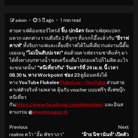
5 ปี ago
admin
1 min read
สายคาเฟ่ต้องเซอร์ไพรส์
จิ๊บ-ปกฉัตร
จัดคาเฟ่สุดแปลก
แหวก แตกต่าง รวบตึงถึง 2 ที่จุกๆ ที่แรกก็อึ้งแล้วกับ
“ยีราฟ
คาเฟ่”
ทั้งจิบกาแฟและเลี้ยงยีราฟได้ในที่เดียว!แต่งานนี้ดั๊น
เจอเมนู
“ไม่เป็นสับปะรด!”
ต่อด้วยคาเฟ่ธรรมชาติแท้ๆ มา
ได้ทั้งทางบกทางน้ำ ซดเครื่องดื่มไปถ่อแพไปก็ไม่ติด อะไร
จะขนาดนั้น?
“หนีเที่ยวกัน” วันเสาร์ที่ 24 เม.ย. นี้ เวลา
08.30 น. ทาง Workpoint ช่อง 23
ดูย้อนหลังได้
ทาง
YouTube Flukelee
FlukeLee – YouTube
ส่วนสาย
คาเฟ่ตัวจริงห้ามพลาด ลุ้นรับ voucher แบบฟรีๆ ที่เฟซบุ๊ก
หนีเที่ยว
กัน
https://www.facebook.com/nheetiew/
และอินส
ตาแกรม
@
nheetiewgun.th
Continue
Previous
Next
realme คว้า “อั้ม พัชราภา”
“ฝ้าย นิชานันท์” เปิดตัว