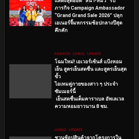
แสดงสุดฮอต “ลีน่า-หมิว” รับ
ภารกิจ Campaign Ambassador
“Grand Grand Sale 2026” ปลุก
เอเนอร์จี้มหกรรมช้อปกลางปีสุด
คึกคัก
FASHION
LIVING
UPDATE
โฉมใหม่
! เอเวอร์เซ้นส์ แป้งหอม
เย็น สูตรเย็นสดชื่น และสูตรเย็นสุด
ขั้ว
ไอเทมคู่กายของสาว ๆ ประจำ
ซัมเมอร์นี้
เย็นสดชื่นเต็มคาราเบล อัพเลเวล
ความหอมยาวนาน
8
ชม.
LIVING
UPDATE
ชวนช้อปสินค้าจากโครงการใน