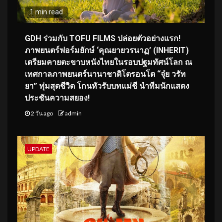
1 min read
GDH ร่วมกับ TOFU FILMS ปล่อยตัวอย่างแรก!
ภาพยนตร์ฟอร์มยักษ์ ‘คุณยายวรนาฏ’ (INHERIT)
เตรียมคายตะขาบหนังไทยในรอบปฐมทัศน์โลก ณ
เทศกาลภาพยนตร์นานาชาติโตรอนโต “จุ๋ย วรัท
ยา” ทุ่มสุดชีวิต โกนหัวรับบทแม่ชี นำทีมนักแสดง
ประชันความสยอง!
2 วัน ago
admin
UPDATE