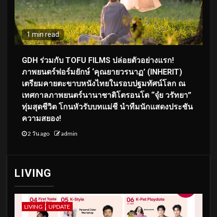
1 min read
GDH ร่วมกับ TOFU FILMS ปล่อยตัวอย่างแรก!
ภาพยนตร์ฟอร์มยักษ์ ‘คุณยายวรนาฏ’ (INHERIT)
เตรียมคายตะขาบหนังไทยในรอบปฐมทัศน์โลก ณ
เทศกาลภาพยนตร์นานาชาติโตรอนโต “จุ๋ย วรัทยา”
ทุ่มสุดชีวิต โกนหัวรับบทแม่ชี นำทีมนักแสดงประชัน
ความสยอง!
2 วัน ago
admin
LIVING
LIVING
UPDATE