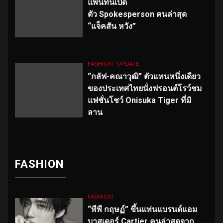
แพนทีนเปิด
ตัว
Spokesperson คนล่าสุด
“แจ็คสัน หวัง”
FASHION
UPDATE
“กลัฟ-คณาวุฒิ” ตัวแทนหนึ่งเดียว
ของประเทศไทยนั่งฟรอนต์โรว์ชม
แฟชั่นโชว์ Onisuka Tiger ที่มิ
ลาน
FASHION
FASHION
“พีพี กฤษฏ์” ขึ้นแท่นแบรนด์แอม
บาสเดอร์ Cartier คนล่าสุดจาก