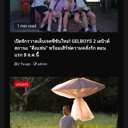
1 min read
เปิดจักรวาลเล็บเจลซีซันใหม่! GELBOYS 2 เดบิวต์
สถานะ “ติ่งแฟน” พร้อมเสิร์ฟความคลั่งรัก ตอน
แรก 8 ส.ค.นี้
2 วัน ago
admin
UPDATE