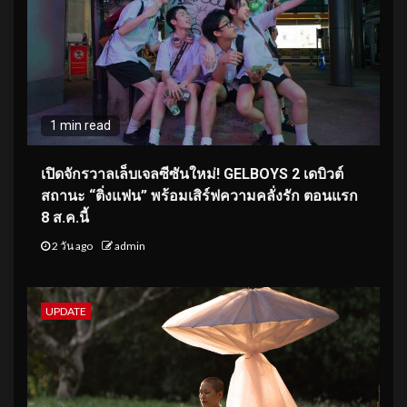
1 min read
เปิดจักรวาลเล็บเจลซีซันใหม่! GELBOYS 2 เดบิวต์
สถานะ “ติ่งแฟน” พร้อมเสิร์ฟความคลั่งรัก ตอนแรก
8 ส.ค.นี้
2 วัน ago
admin
UPDATE