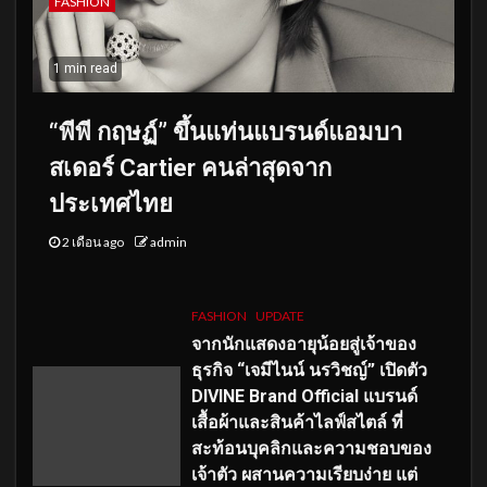
FASHION
1 min read
“พีพี กฤษฏ์” ขึ้นแท่นแบรนด์แอมบา
สเดอร์ Cartier คนล่าสุดจาก
ประเทศไทย
2 เดือน ago
admin
FASHION
UPDATE
จากนักแสดงอายุน้อยสู่เจ้าของ
ธุรกิจ “เจมีไนน์ นรวิชญ์” เปิดตัว
DIVINE Brand Official แบรนด์
เสื้อผ้าและสินค้าไลฟ์สไตล์ ที่
สะท้อนบุคลิกและความชอบของ
เจ้าตัว ผสานความเรียบง่าย แต่