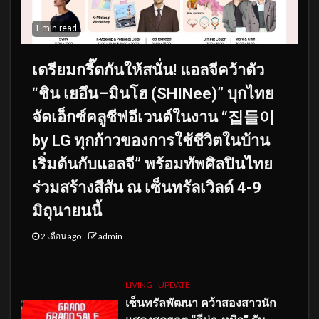
1 min read
เตรียมกรี๊ดกันให้สนั่น! แอลจีคว้าตัว
“ชิน เยอึน–มินโฮ (SHINee)” บุกไทย
จัดเอ็กซ์คลูซีฟอีเวนต์ในงาน “집들이
by LG ทุกก้าวของการใช้ชีวิตในบ้าน
เริ่มต้นกับแอลจี” พร้อมทัพศิลปินไทย
ร่วมสร้างสีสัน ณ เซ็นทรัลเวิลด์ 4-9
มิถุนายนนี้
2 เดือน ago
admin
LIVING
UPDATE
เซ็นทรัลพัฒนา คว้าสองสาวนัก