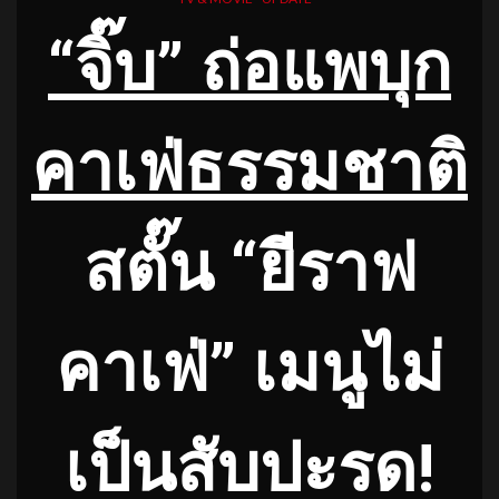
“
จิ๊บ
”
ถ่อแพบุก
คาเฟ่ธรรมชาติ
สตั๊น “ยีราฟ
คาเฟ่” เมนูไม่
เป็นสับปะรด!