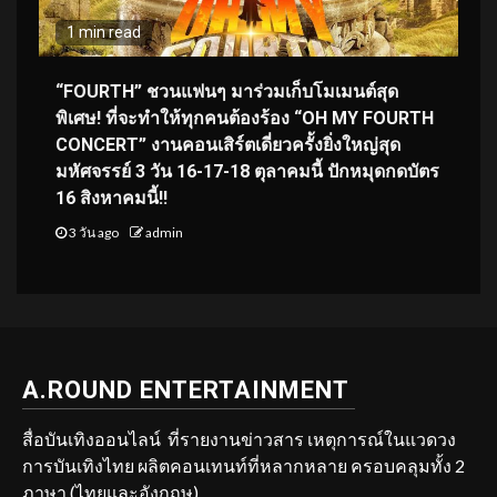
1 min read
“FOURTH” ชวนแฟนๆ มาร่วมเก็บโมเมนต์สุด
พิเศษ! ที่จะทำให้ทุกคนต้องร้อง “OH MY FOURTH
CONCERT” งานคอนเสิร์ตเดี่ยวครั้งยิ่งใหญ่สุด
มหัศจรรย์ 3 วัน 16-17-18 ตุลาคมนี้ ปักหมุดกดบัตร
16 สิงหาคมนี้!!
3 วัน ago
admin
A.ROUND ENTERTAINMENT
สื่อบันเทิงออนไลน์ ที่รายงานข่าวสาร เหตุการณ์ในแวดวง
การบันเทิงไทย ผลิตคอนเทนท์ที่หลากหลาย ครอบคลุมทั้ง 2
ภาษา (ไทยและอังกฤษ)