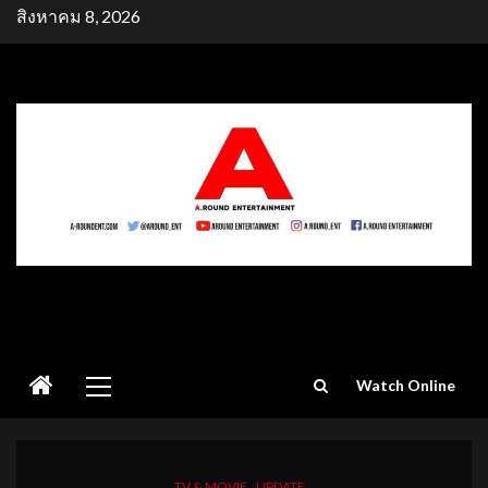
Skip
สิงหาคม 8, 2026
to
content
Primary
Watch Online
Menu
TV & MOVIE
UPDATE