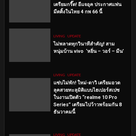
เตรียมกรี๊ด! อีแจอุค ประกาศแฟน
มีตติ้งในไทย 4 กพ 66 นี้
LIVING
UPDATE
ไม่พลาดทุกวินาทีสำคัญ
! สาม
หนุ่มบ้าน vivo ‘หยิ่น – วอร์ – มีน’
LIVING
UPDATE
แซ่บไม่พัก! ใหม่-ดาวิ เตรียมอวด
ลุคสวยทะลุมิติแบบไฮเปอร์สเปซ
ในงานเปิดตัว “realme 10 Pro
Series” เตรียมไปว้าวพร้อมกัน 8
ธันวาคมนี้
LIVING
UPDATE