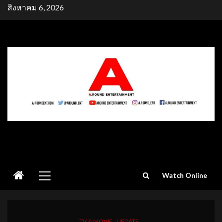
Skip
สิงหาคม 6, 2026
to
content
Primary
Watch Online
Menu
TV & MOVIE
UPDATE