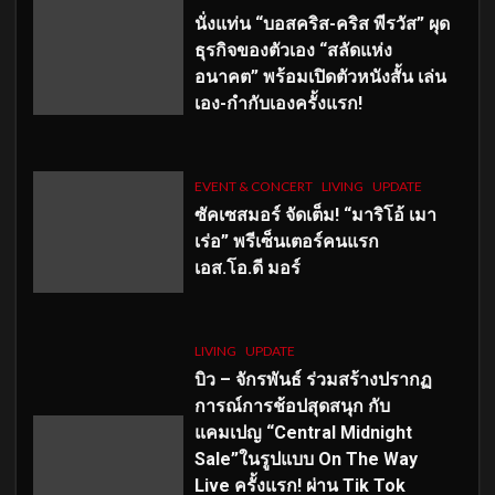
นั่งแท่น “บอสคริส-คริส พีรวัส” ผุด
ธุรกิจของตัวเอง “สลัดแห่ง
อนาคต” พร้อมเปิดตัวหนังสั้น เล่น
เอง-กำกับเองครั้งแรก!
EVENT & CONCERT
LIVING
UPDATE
ซัคเซสมอร์ จัดเต็ม
!
“มาริโอ้ เมา
เร่อ” พรีเซ็นเตอร์คนแรก
เอส
.โอ.ดี มอร์
LIVING
UPDATE
บิว – จักรพันธ์ ร่วมสร้างปรากฏ
การณ์การช้อปสุดสนุก กับ
แคมเปญ “Central Midnight
Sale”ในรูปแบบ On The Way
Live ครั้งแรก! ผ่าน Tik Tok