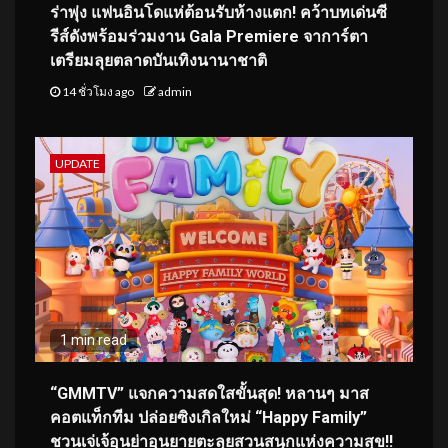
ร่าพุ่ง แฟนอินโดแห่ต้อนรับห้างแตก! คว้าบทเด่นซี
รีส์ดังพร้อมร่วมงาน Gala Premiere จาการ์ตา
เตรียมลุยตลาดบันเทิงนานาชาติ
14 ชั่วโมง ago
admin
UPDATE
1 min read
“GMMTV” แจกความสดใสขั้นสุด! หลานๆ มาส
คอตแท็กทีม ปล่อยซิงเกิลใหม่ “Happy Family”
ชวนเจ่เจ้อุนย่าอุนยายตะลุยสวนสนุกแห่งความสุข!!