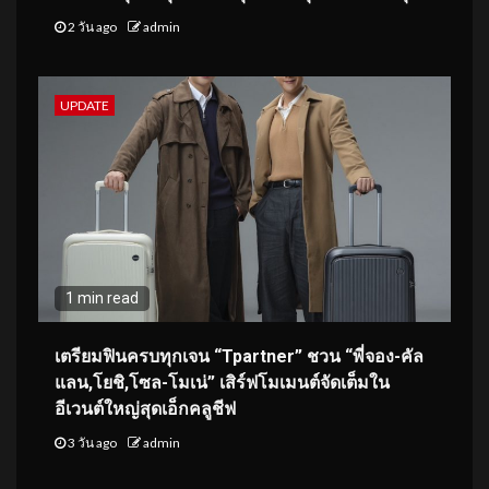
2 วัน ago
admin
UPDATE
1 min read
เตรียมฟินครบทุกเจน “Tpartner” ชวน “พี่จอง-คัล
แลน,โยชิ,โซล-โมเน่” เสิร์ฟโมเมนต์จัดเต็มใน
อีเวนต์ใหญ่สุดเอ็กคลูชีฟ
3 วัน ago
admin