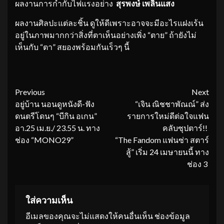
ผลงานการกำกับไฟแรงอย่าง
สุรพงษ์ เพลินแสง
ผลงานศิลปะแต่ละชิ้น ดูให้ดีเพราะอาจจะมีอะไรแฝงเร้น
อยู่ในภาพมากกว่าสิ่งที่ตาเห็นอย่างเพิ่ง “ตาย” ถ้ายังไม่
เห็นกับ “ตา” สยองพร้อมกันเร็วๆ นี้
Continue
Previous
Next
อยู่บ้าน นอนดูหนังดี-ฟัง
“เจิน ณิชชาพัณณ์” ส่ง
Reading
ดนตรีโดนๆ “บีกิน อเกน”
รายการใหม่ดีต่อใจแฟน
อา.25 เม.ย./ 23.55 น. ทาง
คลับซุปตาร์!!
ช่อง “MONO29”
“The Fandom แฟนซ่า สตาร์
สู้” เริ่ม 24 เมษายนนี้ ทาง
ช่อง 3
ใส่ความเห็น
อีเมลของคุณจะไม่แสดงให้คนอื่นเห็น
ช่องข้อมูล