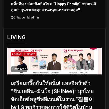
แท็กทีม ปล่อยซิงเกิลใหม่ “Happy Family” ชวนเจ่เจ้
อุนย่าอุนยายตะลุยสวนสนุกแห่งความสุข!!
2 วัน ago
admin
LIVING
LIVING
UPDATE
1 min read
เตรียมกรี๊ดกันให้สนั่น! แอลจีคว้าตัว
“ชิน เยอึน–มินโฮ (SHINee)” บุกไทย
จัดเอ็กซ์คลูซีฟอีเวนต์ในงาน “집들이
by LG ทุกก้าวของการใช้ชีวิตในบ้าน