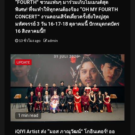
“FOURTH” ชวนแฟนๆ มาร่วมเก็บโมเมนต์สุด
พิเศษ! ที่จะทำให้ทุกคนต้องร้อง “OH MY FOURTH
CONCERT” งานคอนเสิร์ตเดี่ยวครั้งยิ่งใหญ่สุด
มหัศจรรย์ 3 วัน 16-17-18 ตุลาคมนี้ ปักหมุดกดบัตร
16 สิงหาคมนี้!!
13 ชั่วโมง ago
admin
UPDATE
1 min read
iQIYI Artist ส่ง “มอส ภาณุวัฒน์” โกอินเตอร์! ออ