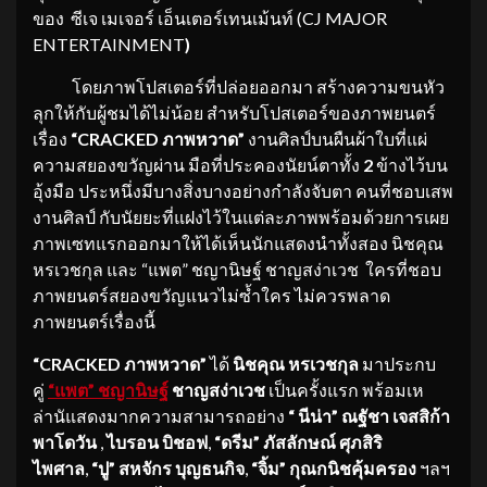
ของ ซีเจ
เมเจอร์
เอ็นเตอร์เทนเม้นท์ (CJ MAJOR
ENTERTAINMENT
)
โดยภาพโปสเตอร์ที่ปล่อยออกมา สร้างความขนหัว
ลุกให้กับผู้ชมได้ไม่น้อย สำหรับโปสเตอร์ของภาพยนตร์
เรื่อง
“
CRACKED
ภาพหวาด”
งานศิลป์บนผืนผ้าใบที่แผ่
ความสยองขวัญผ่าน มือที่ประคองนัยน์ตาทั้ง
2
ข้างไว้บน
อุ้งมือ ประหนึ่งมีบางสิ่งบางอย่างกำลังจับตา คนที่ชอบเสพ
งานศิลป์ กับนัยยะที่แฝงไว้ในแต่ละภาพพร้อมด้วยการเผย
ภาพเซทแรกออกมาให้ได้เห็นนักแสดงนำทั้งสอง นิชคุณ
หรเวชกุล และ “แพต” ชญานิษฐ์ ชาญสง่าเวช ใครที่ชอบ
ภาพยนตร์สยองขวัญแนวไม่ซ้ำใคร ไม่ควรพลาด
ภาพยนตร์เรื่องนี้
“
CRACKED
ภาพหวาด”
ได้
นิชคุณ หรเวชกุล
มาประกบ
คู่
“แพต” ชญานิษฐ์
ชาญสง่าเวช
เป็นครั้งแรก
พร้อมเห
ล่านัแสดงมากความสามารถอย่าง
“
นีน่า” ณฐัชา
เจสสิก้า
พาโดวัน
,
ไบรอน
บิชอฟ
,
“ดรีม” ภัสลักษณ์
ศุภสิริ
ไพศาล
,
“ปู”
สหจักร
บุญธนกิจ
,
“จิ้ม” กุณกนิช
คุ้มครอง
ฯลฯ