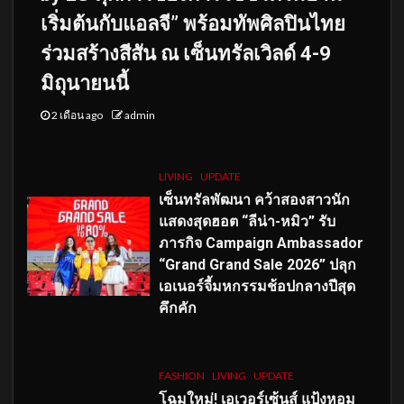
เริ่มต้นกับแอลจี” พร้อมทัพศิลปินไทย
ร่วมสร้างสีสัน ณ เซ็นทรัลเวิลด์ 4-9
มิถุนายนนี้
2 เดือน ago
admin
LIVING
UPDATE
เซ็นทรัลพัฒนา คว้าสองสาวนัก
แสดงสุดฮอต “ลีน่า-หมิว” รับ
ภารกิจ Campaign Ambassador
“Grand Grand Sale 2026” ปลุก
เอเนอร์จี้มหกรรมช้อปกลางปีสุด
คึกคัก
FASHION
LIVING
UPDATE
โฉมใหม่
! เอเวอร์เซ้นส์ แป้งหอม