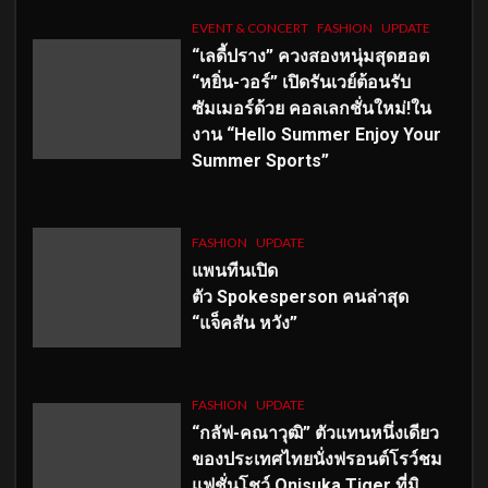
EVENT & CONCERT
FASHION
UPDATE
“เลดี้ปราง” ควงสองหนุ่มสุดฮอต
“หยิ่น-วอร์” เปิดรันเวย์ต้อนรับ
ซัมเมอร์ด้วย คอลเลกชั่นใหม่!ใน
งาน “Hello Summer Enjoy Your
Summer Sports”
FASHION
UPDATE
แพนทีนเปิด
ตัว
Spokesperson คนล่าสุด
“แจ็คสัน หวัง”
FASHION
UPDATE
“กลัฟ-คณาวุฒิ” ตัวแทนหนึ่งเดียว
ของประเทศไทยนั่งฟรอนต์โรว์ชม
แฟชั่นโชว์ Onisuka Tiger ที่มิ