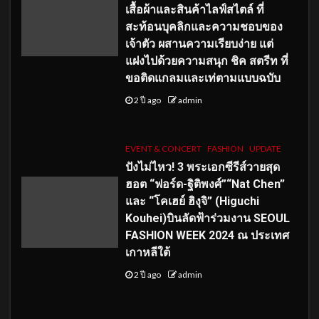
เสื้อผ้าและสินค้าไลฟ์สไตล์ ที่
สะท้อนบุคลิกและความชอบของ
เจ้าตัว ผสานความเรียบง่าย แต่
แฝงไปด้วยความสนุก ชิค สตรีท ที่
ขอติดแกลมและเท่ตามแบบฉบับ
2 ปี ago
admin
EVENT & CONCERT
FASHION
UPDATE
ปังไม่ไหว! 3 พระเอกซีรีส์วายสุด
ฮอต “ฟอร์ด-ฐิติพงศ์”“Nat Chen”
และ “โคเฮย์ ฮิงุจิ” (Higuchi
Kouhei)บินลัดฟ้าร่วมงาน SEOUL
FASHION WEEK 2024 ณ ประเทศ
เกาหลีใต้
2 ปี ago
admin