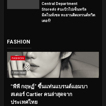
Central Department
Storeส่ง #บะบิวไปเซ็นทรัล
มิดไนท์เซล ทะยานติดเทรนด์ทวิต
เตอร์!
FASHION
FASHION
1 min read
“พีพี กฤษฏ์” ขึ้นแท่นแบรนด์แอมบา
สเดอร์ Cartier คนล่าสุดจาก
ประเทศไทย