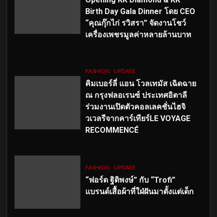
Birth Day Gala Dinner โดย CEO
“คุณกุ๊กไก่ รวิสรา” จัดงานโชว์
เครื่องเพชรมูลค่าหลายล้านบาท
FASHION
UPDATE
คิมเบอร์ลี่ แอน โวลเทมัส เฉิดฉาย
ณ กรุงฟลอเรนซ์ ประเทศอิตาลี
ร่วมงานเปิดตัวคอลเลคชั่นไฮจิ
วเวลรีจากคาร์เทียร์LE VOYAGE
RECOMMENCÉ
FASHION
UPDATE
“ฟอร์ด ฐิติพงษ์” กับ “Trofi”
แบรนด์เสื้อผ้าที่ใฝ่ฝันมาตั้งแต่เด็ก