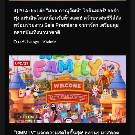
iQIYI Artist ส่ง “มอส ภาณุวัฒน์” โกอินเตอร์! ออร่า
พุ่ง แฟนอินโดแห่ต้อนรับห้างแตก! คว้าบทเด่นซีรีส์ดัง
พร้อมร่วมงาน Gala Premiere จาการ์ตา เตรียมลุย
ตลาดบันเทิงนานาชาติ
14 ชั่วโมง ago
admin
UPDATE
1 min read
“GMMTV” แจกความสดใสขั้นสุด! หลานๆ มาสคอต