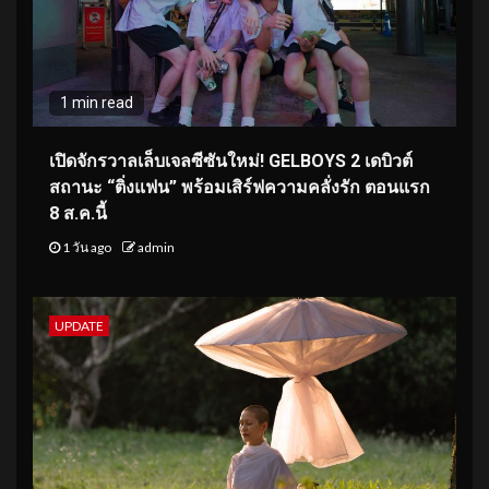
1 min read
เปิดจักรวาลเล็บเจลซีซันใหม่! GELBOYS 2 เดบิวต์
สถานะ “ติ่งแฟน” พร้อมเสิร์ฟความคลั่งรัก ตอนแรก
8 ส.ค.นี้
1 วัน ago
admin
UPDATE