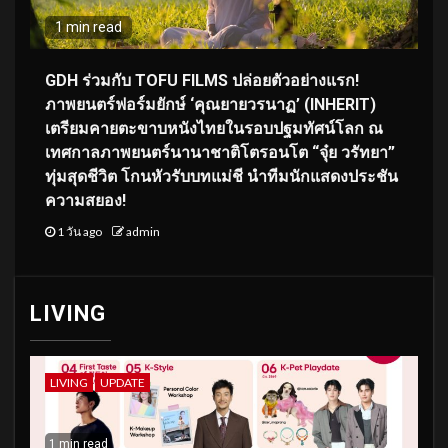
1 min read
GDH ร่วมกับ TOFU FILMS ปล่อยตัวอย่างแรก!
ภาพยนตร์ฟอร์มยักษ์ ‘คุณยายวรนาฏ’ (INHERIT)
เตรียมคายตะขาบหนังไทยในรอบปฐมทัศน์โลก ณ
เทศกาลภาพยนตร์นานาชาติโตรอนโต “จุ๋ย วรัทยา”
ทุ่มสุดชีวิต โกนหัวรับบทแม่ชี นำทีมนักแสดงประชัน
ความสยอง!
1 วัน ago
admin
LIVING
LIVING
UPDATE
1 min read