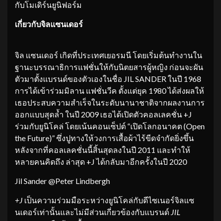
กับโมเดิร์นยูนิฟอร์ม
เกี่ยวกับจิลแซนเดอร์
จิล แซนเดอร์ เกิดที่ประเทศเยอรมนี โดยเริ่มต้นทำงานใน
ฐานะบรรณาธิการแฟชั่นให้กับนิตยสารผู้หญิง ก่อนจะผัน
ตัวมาตั้งแบรนด์ของตัวเองในชื่อ JIL SANDER ในปี 1968
การได้เข้าร่วมมิลาน แฟชั่นวีค ตั้งแต่ยุค 1980 ได้ส่งผลให้
เธอประสบความสำเร็จในระดับนานาชาติจากผลงานการ
ออกแบบสุดล้ำ ในปี 2009 เธอได้เปิดตัวคอลเลคชั่น +J
ร่วมกับยูนิโคล่ โดยเน้นคอนเซ็ปต์ “เปิดโลกอนาคต (Open
the Future)” ซึ่งปูทางให้วงการเสื้อผ้าไร้ขีดจำกัดยิ่งขึ้น
หลังจากที่คอลเลคชั่นนี้สิ้นสุดลงในปี 2011 และทำให้
หลายคนคิดถึง ล่าสุด +J ได้กลับมาอีกครั้งในปี 2020
Jil Sander @Peter Lindbergh
+J
เป็นความร่วมมือระหว่างยูนิโคล่กับดีไซเนอร์จิลแซ
นเดอร์เท่านั้นและไม่มีส่วนเกี่ยวข้องกับแบรนด์
JIL