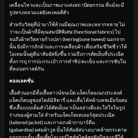
เคลื่อนไหวและเป็นภาพเงาแห่งสถาปัตยกรรม ที่แม้จะมี
รูปทรงหลวมแต่ยังคงพอดีตัว
สำหรับวัสดุที่นำมาใช้ล้วนมีคุณภาพและหลากหลาย ไม่
ว่าจะเป็นผ้าที่มีคุณสมบัติพิเศษ (functional fabrics) ไป
จนถึงผ้าทวีตลายก้างปลา (herringbone tweed) นอกจาก
นั้น ยังมีการถักผ้าและการเคลือบผ้า เพื่อเสริมชีวิตชีวาให้
ไอเทมนั้นดูดีน่าสัมผัสยิ่งขึ้น รวมถึงการตัดเย็บที่ประณีต
ทั้งการบุ การปะกระเป๋า การทำซิป ตะเข็บ และการซับใน
ที่คอนทราสต์กัน
คอลเลคชั่น
เสื้อตัวนอกมีทั้งเสื้อดาวน์ขนเป็ด แจ็คเก็ตอเนกประสงค์
แจ็คเก็ตบลูซงสไตล์มิลิทารี่ และเสื้อโค้ทผ้าแคชเมียร์ผสม
ซึ่งเสื้อแบบเต็มตัวได้ตัดเย็บมาเป็นอย่างดีและใส่ใจในรูป
ร่างของผู้สวมใส่ สำหรับแจ็คเก็ตเทเลอร์สุดประณีต
(tailored jacket) และกางเกงผ้ากาบาร์ดีน
(gabardine) ผสมผ้าวูล นั้นให้สัมผัสบางเบาคล้ายกระดาษ
นอกจากนั้น เสื้อเชิ้ตโอเวอร์ไซส์สไตล์หรูยังมีหลากสีให้