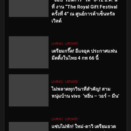
ที่ งาน “The Royal Gift Festival
ครั้งที่ 4” ณ ศูนย์การค้าเซ็นทรัล
เวิลด์
LIVING
UPDATE
เตรียมกรี๊ด! อีแจอุค ประกาศแฟน
มีตติ้งในไทย 4 กพ 66 นี้
LIVING
UPDATE
ไม่พลาดทุกวินาทีสำคัญ
! สาม
หนุ่มบ้าน vivo ‘หยิ่น – วอร์ – มีน’
LIVING
UPDATE
แซ่บไม่พัก! ใหม่-ดาวิ เตรียมอวด