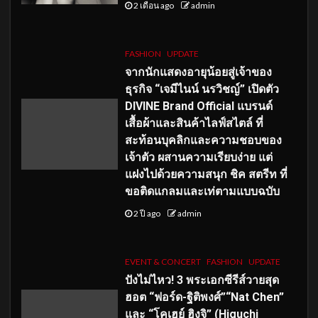
2 เดือน ago
admin
FASHION
UPDATE
จากนักแสดงอายุน้อยสู่เจ้าของ
ธุรกิจ “เจมีไนน์ นรวิชญ์” เปิดตัว
DIVINE Brand Official แบรนด์
เสื้อผ้าและสินค้าไลฟ์สไตล์ ที่
สะท้อนบุคลิกและความชอบของ
เจ้าตัว ผสานความเรียบง่าย แต่
แฝงไปด้วยความสนุก ชิค สตรีท ที่
ขอติดแกลมและเท่ตามแบบฉบับ
2 ปี ago
admin
EVENT & CONCERT
FASHION
UPDATE
ปังไม่ไหว! 3 พระเอกซีรีส์วายสุด
ฮอต “ฟอร์ด-ฐิติพงศ์”“Nat Chen”
และ “โคเฮย์ ฮิงุจิ” (Higuchi