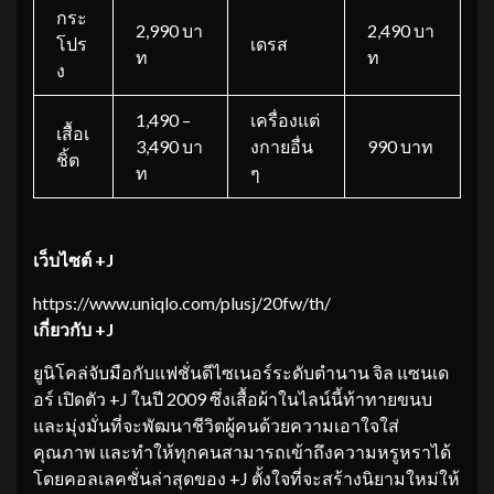
กระ
2,990 บา
2,490 บา
โปร
เดรส
ท
ท
ง
1,490 –
เครื่องแต่
เสื้อเ
3,490 บา
งกายอื่น
990 บาท
ชิ้ต
ท
ๆ
เว็บไซต์
+J
https://www.uniqlo.com/plusj/20fw/th/
เกี่ยวกับ
+J
ยูนิโคล่จับมือกับแฟชั่นดีไซเนอร์ระดับตำนาน จิล แซนเด
อร์ เปิดตัว +J ในปี 2009 ซึ่งเสื้อผ้าในไลน์นี้ท้าทายขนบ
และมุ่งมั่นที่จะพัฒนาชีวิตผู้คนด้วยความเอาใจใส่
คุณภาพ และทำให้ทุกคนสามารถเข้าถึงความหรูหราได้
โดยคอลเลคชั่นล่าสุดของ +J ตั้งใจที่จะสร้างนิยามใหม่ให้