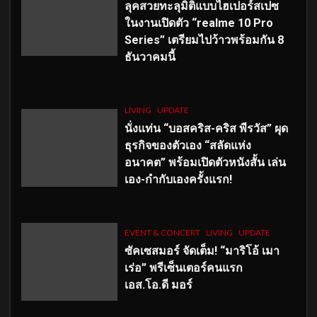
ลุคสวยทะลุมิติแบบไฮเปอร์สเปซ
ในงานเปิดตัว “realme 10 Pro
Series” เตรียมไปว้าวพร้อมกัน 8
ธันวาคมนี้
LIVING
UPDATE
นั่งแท่น “บอสคริส-คริส พีรวัส” ผุด
ธุรกิจของตัวเอง “สลัดแห่ง
อนาคต” พร้อมเปิดตัวหนังสั้น เล่น
เอง-กำกับเองครั้งแรก!
EVENT & CONCERT
LIVING
UPDATE
ซัคเซสมอร์ จัดเต็ม
!
“มาริโอ้ เมา
เร่อ” พรีเซ็นเตอร์คนแรก
เอส
.โอ.ดี มอร์