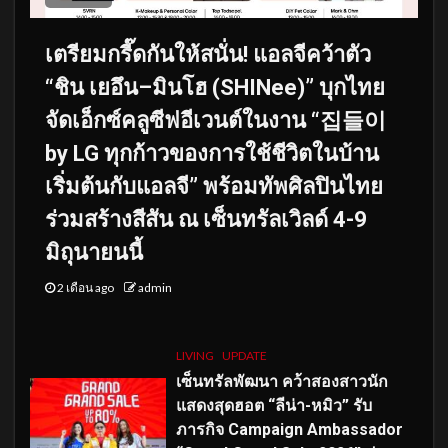
เตรียมกรี๊ดกันให้สนั่น! แอลจีคว้าตัว
“ชิน เยอึน–มินโฮ (SHINee)” บุกไทย
จัดเอ็กซ์คลูซีฟอีเวนต์ในงาน “집들이
by LG ทุกก้าวของการใช้ชีวิตในบ้าน
เริ่มต้นกับแอลจี” พร้อมทัพศิลปินไทย
ร่วมสร้างสีสัน ณ เซ็นทรัลเวิลด์ 4-9
มิถุนายนนี้
2 เดือน ago
admin
LIVING
UPDATE
เซ็นทรัลพัฒนา คว้าสองสาวนัก
แสดงสุดฮอต “ลีน่า-หมิว” รับ
ภารกิจ Campaign Ambassador