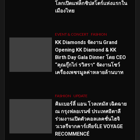
โลกเปิดแฟล็กชิปสโตร์แห่งแรกใน
เมืองไทย
EVENT & CONCERT
FASHION
KK Diamonds จัดงาน Grand
Opening KK Diamond & KK
Birth Day Gala Dinner โดย CEO
“คุณกุ๊กไก่ รวิสรา” จัดงานโชว์
เครื่องเพชรมูลค่าหลายล้านบาท
FASHION
UPDATE
คิมเบอร์ลี่ แอน โวลเทมัส เฉิดฉาย
ณ กรุงฟลอเรนซ์ ประเทศอิตาลี
ร่วมงานเปิดตัวคอลเลคชั่นไฮจิ
วเวลรีจากคาร์เทียร์LE VOYAGE
RECOMMENCÉ