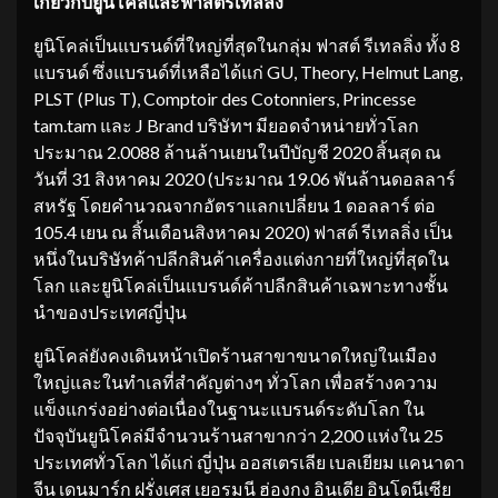
เกี่ยวกับ
ยูนิโคล่
และ
ฟาสต์
รีเทลลิ่ง
ยูนิโคล่เป็นแบรนด์ที่ใหญ่ที่สุดในกลุ่ม ฟาสต์ รีเทลลิ่ง ทั้ง 8
แบรนด์ ซึ่งแบรนด์ที่เหลือได้แก่ GU, Theory, Helmut Lang,
PLST (Plus T), Comptoir des Cotonniers, Princesse
tam.tam และ J Brand บริษัทฯ มียอดจำหน่ายทั่วโลก
ประมาณ 2.0088 ล้านล้านเยนในปีบัญชี 2020 สิ้นสุด ณ
วันที่ 31 สิงหาคม 2020 (ประมาณ 19.06 พันล้านดอลลาร์
สหรัฐ โดยคำนวณจากอัตราแลกเปลี่ยน 1 ดอลลาร์ ต่อ
105.4 เยน ณ สิ้นเดือนสิงหาคม 2020) ฟาสต์ รีเทลลิ่ง เป็น
หนึ่งในบริษัทค้าปลีกสินค้าเครื่องแต่งกายที่ใหญ่ที่สุดใน
โลก และยูนิโคล่เป็นแบรนด์ค้าปลีกสินค้าเฉพาะทางชั้น
นำของประเทศญี่ปุ่น
ยูนิโคล่ยังคงเดินหน้าเปิดร้านสาขาขนาดใหญ่ในเมือง
ใหญ่และในทำเลที่สำคัญต่างๆ ทั่วโลก เพื่อสร้างความ
แข็งแกร่งอย่างต่อเนื่องในฐานะแบรนด์ระดับโลก ใน
ปัจจุบันยูนิโคล่มีจำนวนร้านสาขากว่า 2,200 แห่งใน 25
ประเทศทั่วโลก ได้แก่ ญี่ปุ่น ออสเตรเลีย เบลเยียม แคนาดา
จีน เดนมาร์ก ฝรั่งเศส เยอรมนี ฮ่องกง อินเดีย อินโดนีเซีย