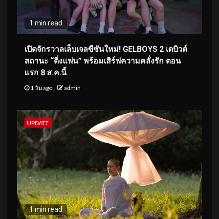
1 min read
เปิดจักรวาลเล็บเจลซีซันใหม่! GELBOYS 2 เดบิวต์
สถานะ “ติ่งแฟน” พร้อมเสิร์ฟความคลั่งรัก ตอน
แรก 8 ส.ค.นี้
1 วัน ago
admin
UPDATE
1 min read