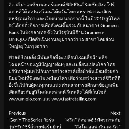
อิตาลี มาเลเซีย เนเธอร์แลนด์ ฟิลิปปินส์ รัสเซีย สิงคโปร์
เกาหลีใต้ สเปน สวีเดน ไต้หวัน ไทย สหราชอาณาจักร
สหรัฐอเมริกา และเวียดนาม นอกจากนี้ ในปี 2010 ยูนิโคล่
ยังได้ก่อตั้งกิจการเพื่อสังคมขึ้นร่วมกับธนาคาร Grameen
Bank ในบังกลาเทศ ซึ่งในปัจจุบันมีร้าน Grameen-
UNIQLO เปิดดำเนินงานอยู่มากกว่า 15 สาขา โดยส่วน
ใหญ่อยู่ในกรุงธากา
ฟาสต์ รีเทลลิ่ง มีพันธกิจที่จะเปลี่ยนโฉมเสื้อผ้า พลิก
โฉมหน้าของภูมิปัญญาเดิมๆ และเปลี่ยนแปลงโลก โดย
บริษัทฯ ทุ่มเทให้กับการสร้างสรรค์เสื้อผ้าชั้นเยี่ยมด้วยค่า
นิยมใหม่ที่พิเศษไม่เหมือนใคร เพื่อร่วมสร้างสรรค์ชีวิตที่ดี
ยิ่งขึ้นให้กับผู้คนทุกหนแห่ง ท่านสามารถศึกษาข้อมูลเพิ่ม
เติมเกี่ยวกับยูนิโคล่และฟาสต์ รีเทลลิ่ง ได้ที่เว็บไซต์
www.uniqlo.com และ www.fastretailing.com
Continue
Previous
Next
‘Gen Y The Series วัยรุ่น
“คริส” ตัดขาด!!! มิตรภาพกับ
Reading
วุ่นYรัก’ ซีรีส์วายฟอร์มยักษ์
“สิงโต-ออฟ-กัน-เต-นิว”