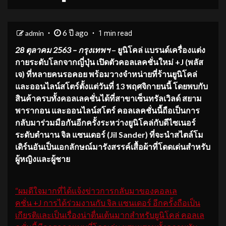
6 ปี ago
admin
1 min read
28 ตุลาคม 2563 – กรุงเทพฯ
– ยูนิโคล่ แบรนด์เครื่องแต่ง
กายระดับโลกจากญี่ปุ่น เปิดตัวคอลเลคชั่นใหม่ +J (พลัส
เจ) ที่หลายคนรอคอย พร้อมวางจำหน่ายที่ร้านยูนิโคล่
และออนไลน์สโตร์ตั้งแต่วันที่ 13 พฤศจิกายนนี้ โดยพบกับ
สินค้าครบทั้งคอลเลคชั่นได้ที่สาขาเซ็นทรัลเวิลด์ สยาม
พารากอน และออนไลน์สโตร์ คอลเลคชั่นนี้ถือเป็นการ
กลับมาร่วมมือกันอีกครั้งระหว่างยูนิโคล่กับดีไซเนอร์
ระดับตำนาน จิล แซนเดอร์ (Jil Sander) ที่จะนำสไตล์โม
เดิร์นอันเป็นเอกลักษณ์มารังสรรค์เสื้อผ้าที่โดดเด่นสำหรับ
ผู้หญิงและผู้ชาย
“ผมดีใจมากที่ได้แจ้งข่าวการกลับมาของคอลเล
คชั่น +J การได้ร่วมงานกับ จิล แซนเดอร์ อีกครั้งถือเป็น
เกียรติและเป็นเรื่องน่าตื่นเต้นมากสำหรับยูนิโคล่ คอลเล