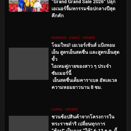
“Grand Grand Sale 2026” ปลุก
เอเนอร์จี้มหกรรมช้อปกลางปีสุด
คึกคัก
FASHION
LIVING
UPDATE
โฉมใหม่
! เอเวอร์เซ้นส์ แป้งหอม
เย็น สูตรเย็นสดชื่น และสูตรเย็นสุด
ขั้ว
ไอเทมคู่กายของสาว ๆ ประจำ
ซัมเมอร์นี้
เย็นสดชื่นเต็มคาราเบล อัพเลเวล
ความหอมยาวนาน
8
ชม.
LIVING
UPDATE
ชวนช้อปสินค้าจากโครงการใน
พระราชดำริ เปลี่ยนทุกการ
“ช้อป” เป็นการ “ให้” 6-12 ธ.ค. นี้