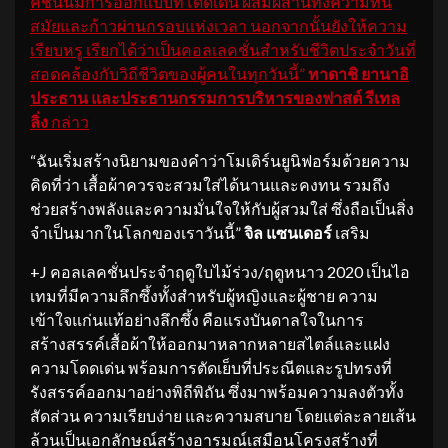
คชั่นนี้มีการออกแบบที่โดดเด่น ผสมผสานทั้งความทัน
สมัยและก้าวผ่านกรอบแห่งเวลา นอกจากนั้นยังให้ความ
เรียบหรู เรียกได้ว่าเป็นคอลเลคชั่นสำหรับชีวิตประจำวันที่
สอดคล้องกับวิถีชีวิตของผู้คนในทุกวันนี้”
ทาดาชิ ยานาอิ
ประธาน และประธานกรรมการบริหารของฟาสต์ รีเทล
ลิ่ง
กล่าว
“ฉันเริ่มสร้างนิยามของคำว่าโมเดิร์นยูนิฟอร์มด้วยความ
คิดที่ว่า เสื้อผ้าควรจะสวมใส่ได้นานและคงทน รวมถึง
ช่วยสร้างพลังและความมั่นใจให้กับผู้สวมใส่ ซึ่งถือเป็นสิ่ง
จำเป็นมากในโลกของเราวันนี้”
จิล แซนเดอร์
เสริม
+J คอลเลคชั่นประจำฤดูใบไม้ร่วง/ฤดูหนาว 2020 เป็นไอ
เทมที่มีความลึกซึ้งทั้งสำหรับผู้หญิงและผู้ชาย ความ
เข้าใจแก่นแท้อย่างลึกซึ้ง คือแรงบันดาลใจในการ
สร้างสรรค์เสื้อผ้าให้ออกมาหลากหลายสไตล์และแฝง
ความโดดเด่น พร้อมการตัดเย็บที่ประณีตและรูปทรงที่
รังสรรค์ออกมาอย่างพิถีพิถัน ซึ่งมาพร้อมความลงตัวทั้ง
สัดส่วน ความเรียบง่าย และความสบาย โดยแต่ละลายเส้น
ล้วนเป็นเอกลักษณ์สร้างอารมณ์เสมือนโครงสร้างที่