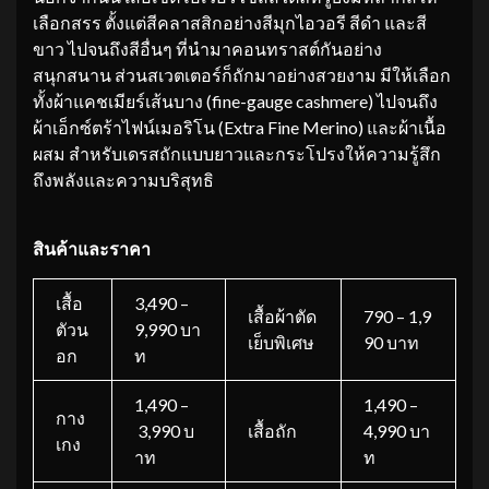
เลือกสรร ตั้งแต่สีคลาสสิกอย่างสีมุกไอวอรี สีดำ และสี
ขาว ไปจนถึงสีอื่นๆ ที่นำมาคอนทราสต์กันอย่าง
สนุกสนาน ส่วนสเวตเตอร์ก็ถักมาอย่างสวยงาม มีให้เลือก
ทั้งผ้าแคชเมียร์เส้นบาง (fine-gauge cashmere) ไปจนถึง
ผ้าเอ็กซ์ตร้าไฟน์เมอริโน (Extra Fine Merino) และผ้าเนื้อ
ผสม สำหรับเดรสถักแบบยาวและกระโปรงให้ความรู้สึก
ถึงพลังและความบริสุทธิ
สินค้าและราคา
เสื้อ
3,490 –
เสื้อผ้าตัด
790 – 1,9
ตัวน
9,990 บา
เย็บพิเศษ
90 บาท
อก
ท
1,490 –
1,490 –
กาง
3,990 บ
เสื้อถัก
4,990 บา
เกง
าท
ท