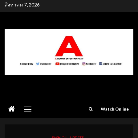
Skip
สิงหาคม 7, 2026
to
content
Primary
Watch Online
Menu
FASHION
UPDATE