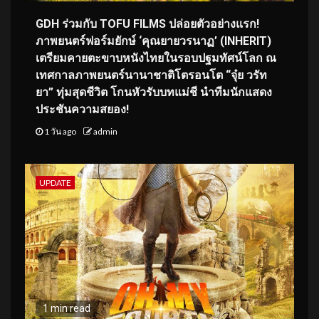
GDH ร่วมกับ TOFU FILMS ปล่อยตัวอย่างแรก!
ภาพยนตร์ฟอร์มยักษ์ ‘คุณยายวรนาฏ’ (INHERIT)
เตรียมคายตะขาบหนังไทยในรอบปฐมทัศน์โลก ณ
เทศกาลภาพยนตร์นานาชาติโตรอนโต “จุ๋ย วรัท
ยา” ทุ่มสุดชีวิต โกนหัวรับบทแม่ชี นำทีมนักแสดง
ประชันความสยอง!
1 วัน ago
admin
UPDATE
1 min read