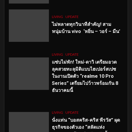
LIVING
UPDATE
ไม่พลาดทุกวินาทีสำคัญ
! สาม
หนุ่มบ้าน vivo ‘หยิ่น – วอร์ – มีน’
LIVING
UPDATE
แซ่บไม่พัก! ใหม่-ดาวิ เตรียมอวด
ลุคสวยทะลุมิติแบบไฮเปอร์สเปซ
ในงานเปิดตัว “realme 10 Pro
Series” เตรียมไปว้าวพร้อมกัน 8
ธันวาคมนี้
LIVING
UPDATE
นั่งแท่น “บอสคริส-คริส พีรวัส” ผุด
ธุรกิจของตัวเอง “สลัดแห่ง