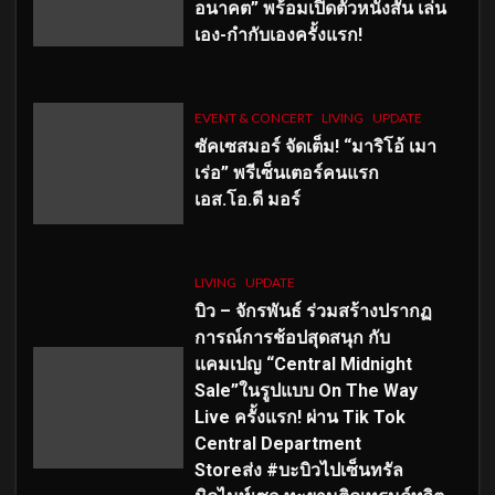
อนาคต” พร้อมเปิดตัวหนังสั้น เล่น
เอง-กำกับเองครั้งแรก!
EVENT & CONCERT
LIVING
UPDATE
ซัคเซสมอร์ จัดเต็ม
!
“มาริโอ้ เมา
เร่อ” พรีเซ็นเตอร์คนแรก
เอส
.โอ.ดี มอร์
LIVING
UPDATE
บิว – จักรพันธ์ ร่วมสร้างปรากฏ
การณ์การช้อปสุดสนุก กับ
แคมเปญ “Central Midnight
Sale”ในรูปแบบ On The Way
Live ครั้งแรก! ผ่าน Tik Tok
Central Department
Storeส่ง #บะบิวไปเซ็นทรัล