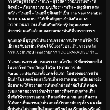
กา
เศรษฐศิริรัตน
” / “
ดีน่า
–
สุริวัสสา
วิวัฒน์วานิช
” / “
ห
มิงหมิง
–
กันยากร
นามบุญเรือง
” / “
พรีม
–
ณัฐณิชา
แสง
มณี
” / “
โนเอมี่
–
โนเอมี่
ชมิเดอร์
” เป็น
The New Member
“IDOL PARADISE”
ได้เซ็นสัญญาเข้าสังกัด
VCM
CORPORATION
เป็นศิลปิน
เกิร์ลกรุ๊ป
กลุ่มแรกของ
ค่าย
พร้อมเดบิวต์ออกผลงานเพลงทันทีที่จบรายการฯ
คุณณฤทธิ์ ยุวบูรณ์ ประธานกรรมการบริหาร บริษัท วีซี
เอ็ม คอร์ปอเรชั่น จำกัด
ได้ชี้แจงถึงประเด็น การยกเลิก
การแข่งขันรอบ Final รายการ “IDOL PARADISE” ว่า …
“ด้วยสถานการณ์การแพร่ระบาดโควิด
-19
ที่แพร่ขยายไป
ในวงกว้าง
!
“จากวิกฤตโควิด-
19
รายการ
Idol
Paradise
ประสบมาตั้งแต่ครั้งแรก! ในช่วงของการเริ่ม
ต้นทำโปรเจกต์
จนมาถึงวันนี้ทางเราพยายาม
เป็นอย่างยิ่ง
ที่
อยากจะให้ตัวรายการเดินหน้าถ่ายทำต่อไปได้ ตลอด
ระยะเวลาของการถ่ายทำรายการทีมงานทุกส่วนเต็ม
ที่ เพื่อให้รายการออกมาดี และที่ผ่านมาผม
และทีมงาน
ก็ได้มองเห็นความมุ่งมั่น และตั้งใจของน้องๆ ทั้ง
9
คน เต็ม
ที่เช่นกัน
ไม่ว่าจะเป็นในคลาสเรียนร้อง เรียนเต้น หรือแม้