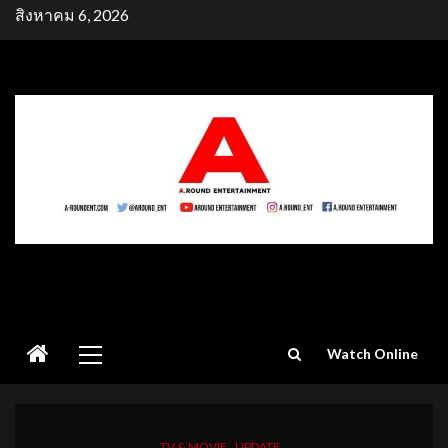
Skip
สิงหาคม 6, 2026
to
content
Primary
Watch Online
Menu
TV & MOVIE
UPDATE