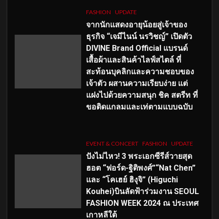
FASHION
UPDATE
จากนักแสดงอายุน้อยสู่เจ้าของ
ธุรกิจ “เจมีไนน์ นรวิชญ์” เปิดตัว
DIVINE Brand Official แบรนด์
เสื้อผ้าและสินค้าไลฟ์สไตล์ ที่
สะท้อนบุคลิกและความชอบของ
เจ้าตัว ผสานความเรียบง่าย แต่
แฝงไปด้วยความสนุก ชิค สตรีท ที่
ขอติดแกลมและเท่ตามแบบฉบับ
EVENT & CONCERT
FASHION
UPDATE
ปังไม่ไหว! 3 พระเอกซีรีส์วายสุด
ฮอต “ฟอร์ด-ฐิติพงศ์”“Nat Chen”
และ “โคเฮย์ ฮิงุจิ” (Higuchi
Kouhei)บินลัดฟ้าร่วมงาน SEOUL
FASHION WEEK 2024 ณ ประเทศ
เกาหลีใต้