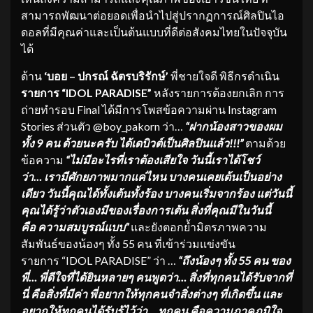
สามารถพัฒนาต่อยอดเพื่อนำไปสู่ปรากฏการณ์ศิลปินไอ
ดอลที่มีคุณค่าและเป็นต้นแบบที่ดีต่อสังคมไทยในปัจจุบัน
ได้
ด้าน
‘
บอย – ปกรณ์ ฉัตรบริรักษ์
’
พี่ชายใจดี พิธีกรดำเนิน
รายการ “
IDOL PARADISE”
หลังรายการต้องยกเลิก การ
ถ่ายทำรอบ Final ได้มีการโพสข้อความผ่าน Instagram
Stories ส่วนตัว @boy_pakorn ว่า…
“ฝากน้องสาวของผม
ทั้ง
9
คน ด้วยนะครับ ได้เดบิวต์เป็นศิลปินแล้ว
!!!
”
ตามด้วย
ข้อความ
“ไม่มีอะไรที่เราต้องเสียใจ วันนี้เราได้โชว์
ว่า
…
เรามีศักยภาพมากแค่ไหน บางคนเคยเต้นเป็นอย่าง
เดียว
วันนี้คุณได้ทั้งเต้นทั้งร้อง
บางคนเริ่มจากร้อง
แต่วันนี้
คุณได้รู้ว่าตัวเองมีของเรื่องการเต้น
สิ่งที่คุณมีในวันนี้
คือ ความสมบูรณ์แบบ”
และยังตอกย้ำมิตรภาพความ
สัมพันธ์ของน้องๆ ทั้ง 55 คน ที่เข้าร่วมแข่งขัน
รายการ “IDOL PARADISE” ว่า …
“ถึงน้องๆ ทั้ง
55
คน ของ
พี่… พี่ดีใจที่ได้ยินหลายๆ คนพูดว่า… สิ่งที่ทุกคนได้รับจากที่
นี่ คือสิ่งที่มีค่า พี่อยากให้ทุกคนจำสิ่งต่างๆ
ที่เกิดขึ้น และ
อยากให้ทุกคนได้รับรู้ไว้ว่า… ทุกคน คือความภาคภูมิใจ