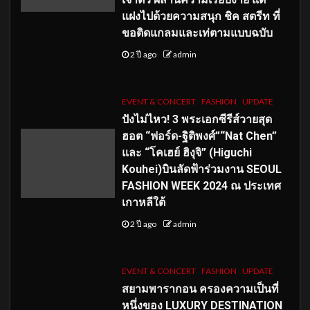
แฝงไปด้วยความสนุก ชิค สตรีท ที่
ขอติดแกลมและเท่ตามแบบฉบับ
2 ปี ago
admin
EVENT & CONCERT
FASHION
UPDATE
ปังไม่ไหว! 3 พระเอกซีรีส์วายสุด
ฮอต “ฟอร์ด-ฐิติพงศ์”“Nat Chen”
และ “โคเฮย์ ฮิงุจิ” (Higuchi
Kouhei)บินลัดฟ้าร่วมงาน SEOUL
FASHION WEEK 2024 ณ ประเทศ
เกาหลีใต้
2 ปี ago
admin
EVENT & CONCERT
FASHION
UPDATE
สยามพารากอน ครองความเป็นที่
หนึ่งของ LUXURY DESTINATION