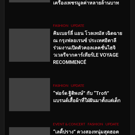
เครื่องเพชรมูลค่าหลายล้านบาท
FASHION
UPDATE
คิมเบอร์ลี่ แอน โวลเทมัส เฉิดฉาย
ณ กรุงฟลอเรนซ์ ประเทศอิตาลี
ร่วมงานเปิดตัวคอลเลคชั่นไฮจิ
วเวลรีจากคาร์เทียร์LE VOYAGE
RECOMMENCÉ
FASHION
UPDATE
“ฟอร์ด ฐิติพงษ์” กับ “Trofi”
แบรนด์เสื้อผ้าที่ใฝ่ฝันมาตั้งแต่เด็ก
EVENT & CONCERT
FASHION
UPDATE
“เลดี้ปราง” ควงสองหนุ่มสุดฮอต