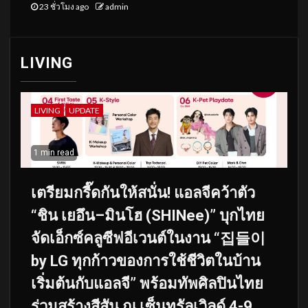
23 ชั่วโมง ago
admin
LIVING
LIVING
UPDATE
1 min read
เตรียมกรี๊ดกันให้สนั่น! แอลจีคว้าตัว
“ชิน เยอึน–มินโฮ (SHINee)” บุกไทย
จัดเอ็กซ์คลูซีฟอีเวนต์ในงาน “집들이
by LG ทุกก้าวของการใช้ชีวิตในบ้าน
เริ่มต้นกับแอลจี” พร้อมทัพศิลปินไทย
ร่วมสร้างสีสัน ณ เซ็นทรัลเวิลด์ 4-9