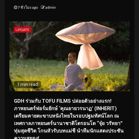
7 ชั่วโมง ago
admin
UPDATE
1 min read
GDH ร่วมกับ TOFU FILMS ปล่อยตัวอย่างแรก!
ภาพยนตร์ฟอร์มยักษ์ ‘คุณยายวรนาฏ’ (INHERIT)
เตรียมคายตะขาบหนังไทยในรอบปฐมทัศน์โลก ณ
เทศกาลภาพยนตร์นานาชาติโตรอนโต “จุ๋ย วรัทยา”
ทุ่มสุดชีวิต โกนหัวรับบทแม่ชี นำทีมนักแสดงประชัน
ความสยอง!