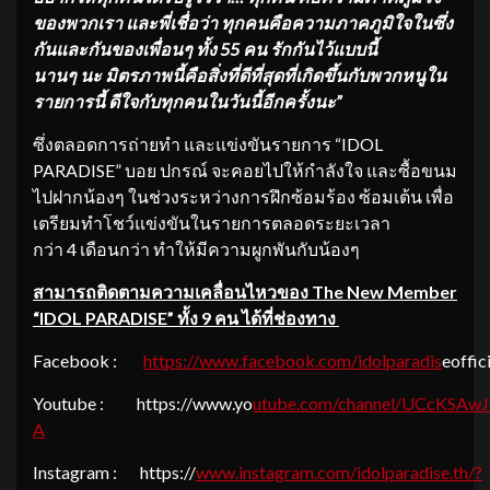
ของพวกเรา
และพี่เชื่อว่า ทุกคนคือความภาคภูมิใจในซึ่ง
กันและกันของเพื่อนๆ
ทั้ง
55
คน รักกันไว้แบบนี้
นานๆ
นะ มิตรภาพนี้คือสิ่งที่ดีที่สุดที่เกิดขึ้นกับพวกหนูใน
รายการนี้ ดีใจกับทุกคนในวันนี้อีกครั้งนะ”
ซึ่งตลอดการถ่ายทำ และแข่งขันรายการ “IDOL
PARADISE” บอย ปกรณ์ จะคอยไปให้กำลังใจ และซื้อขนม
ไปฝากน้องๆ ในช่วงระหว่างการฝึกซ้อมร้อง ซ้อมเต้น เพื่อ
เตรียมทำโชว์แข่งขันในรายการตลอดระยะเวลา
กว่า 4 เดือนกว่า ทำให้มีความผูกพันกับน้องๆ
สามารถติดตาม
ความเคลื่อนไหวของ
The New Member
“IDOL PARADISE”
ทั้ง
9
คน
ได้ที่
ช่องทาง
Facebook :
https://www.faceb
ook.com/idolparadis
eoffic
Youtube : https://www.yo
utube.com/channel/UCcKSAw
A
Instagram : https://
www.instagram.com/idolparadise.th/?