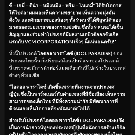
ซี่
–
เอมี่
–
ดีน่า
–
หมิงหมิง
–
พรีม
–
โนเอมี่
”
ได้รับโอกาส
ให้ไปต่อ! ผมมองเห็นความพยายาม เห็นความ
มุ่งมั่น
ตั้งใจ
และศักยภาพ
ของน้องๆ ทั้ง
9
คน
ที่ได้พิสูจน์ตัวเอง
มาตลอดระยะเวลาของการแข่งขัน ซึ่งทั้ง
9
คนจะได้เซ็น
สัญญาและร่วมทำโปรเจกต์มีผลงานเดบิวต์ออกซิงเกิล
แรกกับ
VCM CORPORATION
เร็วๆ นี้
แน่นอนครับ!”
ทั้งนี้โปรเจกต์
ไอดอล พาราไดซ์ (
IDOL PARADISE)
ของ
ประเทศไทยนั้น ก็เปรียบเสมือนเป็นที่แรกของโปรเจกต์
นี้ เพราะจะมีการนำฟอร์แมตเดียวกันนี้ไปสร้างในประเทศ
ต่างๆ ทั่วเอเชีย
“ไอดอล พาราไดซ์ เกิดขึ้นเพราะทีมงานจากประเทศ
ญี่ปุ่น ซึ่งเป็นพาร์ทเนอร์กับค่ายเพลงที่มีชื่อเสียง
เห็นความ
สามารถของเด็กไทย ที่มีทั้งความน่ารัก มีพัฒนาการที่
ดี จนมองเห็นโอกาสที่จะพัฒนาต่อไปได้
สำหรับโปรเจกต์ ไอดอล พาราไดซ์ (
IDOL PARADISE)
จึง
เป็นการนำฮาวน์ทูของประเทศญี่ปุ่นที่ถนัดการสร้าง เกิร์ล
กรุ๊ป หรือ ไอดอล มาผสมกับการดึงศักยภาพของเด็กไทย