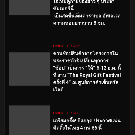
ไอเทมคู่กายของสาว ๆ ประจำ
ซัมเมอร์นี้
เย็นสดชื่นเต็มคาราเบล อัพเลเวล
ความหอมยาวนาน
8
ชม.
LIVING
UPDATE
ชวนช้อปสินค้าจากโครงการใน
พระราชดำริ เปลี่ยนทุกการ
“ช้อป” เป็นการ “ให้” 6-12 ธ.ค. นี้
ที่ งาน “The Royal Gift Festival
ครั้งที่ 4” ณ ศูนย์การค้าเซ็นทรัล
เวิลด์
LIVING
UPDATE
เตรียมกรี๊ด! อีแจอุค ประกาศแฟน
มีตติ้งในไทย 4 กพ 66 นี้