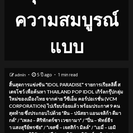
ความสมบูรณ์
แบบ
5 ปี ago
admin
1 min read
สิ้นสุดการแข่งขัน
“
IDOL PARADISE”
รายการเรียลลิตี้ ส
เตจโชว์ เพื่อค้นหา
THAILAND POP IDOL
เกิร์ลกรุ๊ปกลุ่ม
ใหม่ของเมืองไทย จากค่าย
วีซีเอ็ม
คอร์ปอเรชั่น
(
VCM
CORPORATION
) ไปเรียบร้อยแล้ว พร้อมประกาศ
9
คน
สุดท้าย ซึ่งประกอบไปด้วย “
ฝัน
–
ปนัสยา
แอนเจลิก้า
ดีมา
กด์
” / “
เพลง
–
ศิริพักตร์ชา
เวชกามา
” /
“
ปิ่น
–
พัทธ์ธีร
า
แสงสุรีย์พรชัย
” / “
เจสซี่
–
เจสสิก้า
มิลล์
” / “
เอมี่
–
เอมิ