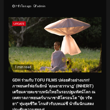
7 ชั่วโมง ago
admin
UPDATE
1 min read
GDH ร่วมกับ TOFU FILMS ปล่อยตัวอย่างแรก!
ภาพยนตร์ฟอร์มยักษ์ ‘คุณยายวรนาฏ’ (INHERIT)
เตรียมคายตะขาบหนังไทยในรอบปฐมทัศน์โลก ณ
เทศกาลภาพยนตร์นานาชาติโตรอนโต “จุ๋ย วรัท
ยา” ทุ่มสุดชีวิต โกนหัวรับบทแม่ชี นำทีมนักแสดง
ประชันความสยอง!