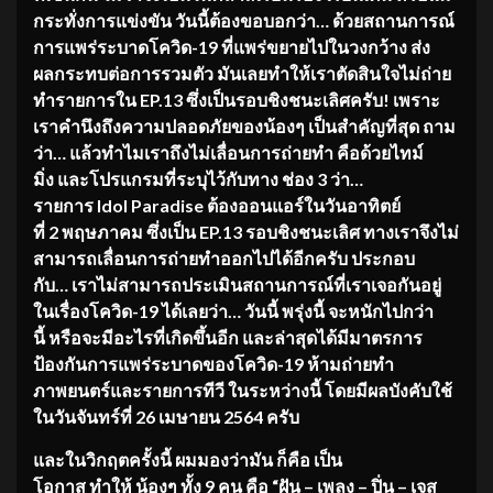
กระทั่งการแข่งขัน
วันนี้ต้องขอบอกว่า
…
ด้วยสถานการณ์
การแพร่ระบาดโควิด
-19
ที่แพร่ขยายไปในวงกว้าง ส่ง
ผลกระทบต่อการรวมตัว มันเลยทำให้เร
าตัดสินใจ
ไม่ถ่าย
ทำรายการใน
EP.
13
ซึ่งเป็นรอบชิงชนะเลิศครับ!
เพราะ
เราคำนึงถึงความปลอดภัยของน้องๆ
เป็นสำคัญที่สุด
ถาม
ว่า…
แล้วทำไมเราถึงไม่เลื่อนการถ่ายทำ คือด้วยไทม์
มิ่ง และโปรแกรมที่ระบุไว้กับทาง
ช่อง
3
ว่า
…
รายการ
Idol Paradise
ต้อง
ออนแอร์
ในวันอาทิตย์
ที่
2
พฤษภาคม ซึ่งเป็น
EP.
13
รอบชิงชนะเลิศ
ทางเราจึงไม่
สามารถเลื่อนการถ่ายทำออกไปได้อีกครับ ประกอบ
กับ… เราไม่สามารถประเมิ
น
สถานการณ์ที่เราเจอกันอยู่
ในเรื่องโควิด
-19
ได้เลยว่า
…
วันนี้ พรุ่งนี้ จะหนักไปกว่า
นี้ หรือจะมีอะไรที่เกิดขึ้นอีก
และล่าสุดได้มีมาตรการ
ป้องกันการแพร่ระบาดของโควิด
-19
ห้ามถ่ายทำ
ภาพยนตร์และรายการทีวี ในระหว่างนี้ โดยมีผลบังคับใช้
ในวันจันทร์ที่
26
เมษายน
2564
ครับ
และในวิกฤตครั้งนี้ ผมมองว่ามัน
ก็คือ เป็น
โอกาส ทำให้ น้องๆ ทั้ง
9
คน คือ
“
ฝัน
–
เพลง
–
ปิ่น
–
เจส