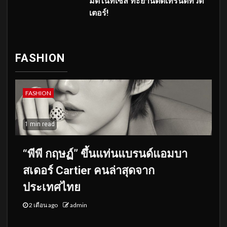
มิดไนท์เซล ทะยานติดเทรนด์ทวิต
เตอร์!
FASHION
FASHION
1 min read
“พีพี กฤษฏ์” ขึ้นแท่นแบรนด์แอมบา
สเดอร์ Cartier คนล่าสุดจาก
ประเทศไทย
2 เดือน ago
admin