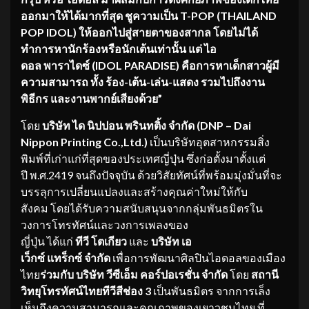
ออกมาให้ได้มากที่สุด ชูความเป็น
T-POP (THAILAND
POP IDOL)
ให้ออกไปสู่สายตาของสากล โดยไม่ได้
ทำการหานักร้องหรือนักเต้นเท่านั้น แต่ ไอ
ดอล พาราไดซ์ (
IDOL PARADISE)
คือการหาเด็กสาวผู้มี
ความสามารถ ทั้ง ร้อง-เต้น-เล่น-แสดง รวมไปถึงงาน
พิธีกร และงานพากย์เสียงด้วย”
โดย
บริษัท ได นิปปอน พรินทติ้ง จำกัด (
DNP – Dai
Nippon Printing Co.,Ltd.)
เป็นบริษัทอุตสาหกรรมสิ่ง
พิมพ์ที่เก่าแก่ที่สุดของประเทศญี่ปุ่น ซึ่งก่อตั้งมาตั้งแต่
ปี พ.ศ.2419 จนถึงปัจจุบัน ด้วยวิสัยทัศน์ที่พร้อมมุ่งมั่นที่จะ
บรรลุการเปลี่ยนแปลงและสร้างคุณค่าใหม่ให้กับ
สังคม โดยได้รับความสนับสนุนจากกลุ่มพันธมิตรใน
วงการโทรทัศน์และวงการเพลงของ
ญี่ปุ่น ได้แก่
ทีวี โตเกียว
และ
บริษัท เอ
เว็กซ์ แทร็กซ์ จำกัด
เพื่อการพัฒนาศิลปินไอดอลของเมือง
ไทย
ร่วมกับ บริษัท วีซีเอ็ม คอร์ปอเรชั่น จำกัด
โดย
สถานี
วิทยุ
โทรทัศน์ไทยทีวีสีช่อง
3
เป็นพันธมิตร จากการเล็ง
เห็นถึงความสามารถและคุณภาพของเยาวชนไทย ที่