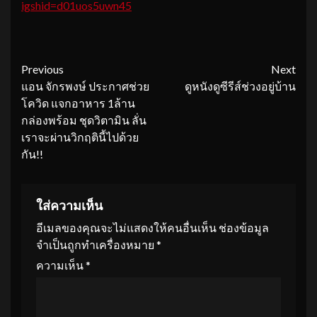
igshid=d01uos5uwn45
Continue
Previous
Next
แอน จักรพงษ์ ประกาศช่วย
ดูหนังดูซีรีส์ช่วงอยู่บ้าน
Reading
โควิด แจกอาหาร 1ล้าน
กล่องพร้อม ชุดวิตามิน ลั่น
เราจะผ่านวิกฤตินี้ไปด้วย
กัน!!
ใส่ความเห็น
อีเมลของคุณจะไม่แสดงให้คนอื่นเห็น
ช่องข้อมูล
จำเป็นถูกทำเครื่องหมาย
*
ความเห็น
*