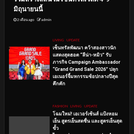
มิถุนายนนี้
2 เดือน ago
admin
LIVING
UPDATE
เซ็นทรัลพัฒนา คว้าสองสาวนัก
แสดงสุดฮอต “ลีน่า-หมิว” รับ
ภารกิจ Campaign Ambassador
“Grand Grand Sale 2026” ปลุก
เอเนอร์จี้มหกรรมช้อปกลางปีสุด
คึกคัก
FASHION
LIVING
UPDATE
โฉมใหม่
! เอเวอร์เซ้นส์ แป้งหอม
เย็น สูตรเย็นสดชื่น และสูตรเย็นสุด
ขั้ว