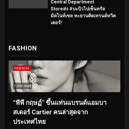
Central Department
Storeส่ง #บะบิวไปเซ็นทรัล
มิดไนท์เซล ทะยานติดเทรนด์ทวิต
เตอร์!
FASHION
FASHION
1 min read
“พีพี กฤษฏ์” ขึ้นแท่นแบรนด์แอมบา
สเดอร์ Cartier คนล่าสุดจาก
ประเทศไทย