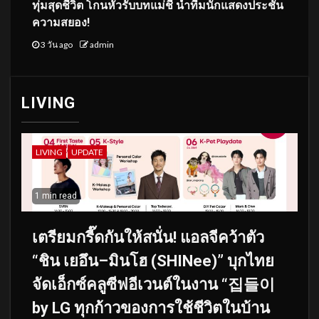
ทุ่มสุดชีวิต โกนหัวรับบทแม่ชี นำทีมนักแสดงประชัน
ความสยอง!
3 วัน ago
admin
LIVING
LIVING
UPDATE
1 min read
เตรียมกรี๊ดกันให้สนั่น! แอลจีคว้าตัว
“ชิน เยอึน–มินโฮ (SHINee)” บุกไทย
จัดเอ็กซ์คลูซีฟอีเวนต์ในงาน “집들이
by LG ทุกก้าวของการใช้ชีวิตในบ้าน