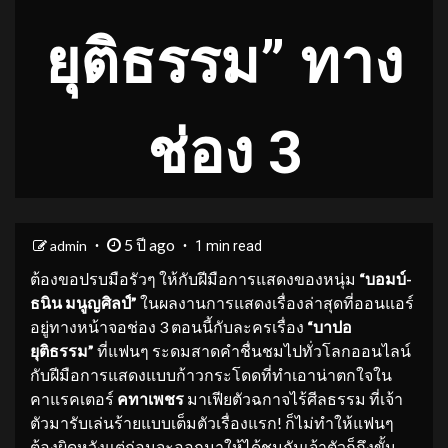
ยุติธรรม” ทาง
ช่อง 3
5 ปี ago
admin
1 min read
ต้องขอปรบมือรัวๆ ให้กับฝีมือการแสดงของหนุ่ม
“บอมบ์
-
ธนิน
มนูญศิลป์
”
ในผลงานการแสดงเรื่องล่าสุดที่ออนแอร์
อยู่ทางหน้าจอช่อง 3 ตอนนี้กับละครเรื่อง
“บาปอ
ยุติธรรม”
ที่แฟนๆ ระดมสาดคำชื่นชมไปทั่วโลกออนไลน์
กับฝีมือการแสดงแบบก้าวกระโดดที่ทำเอาน่าตกใจใน
คาแรคเตอร์
คทาเพชร
มาเฟียตัวฉกาจไร้ศีลธรรม ที่เจ้า
ตัวมารับเล่นร้ายแบบเต็มตัวเรื่องแรก! ก็ไม่ทำให้แฟนๆ
ต้องผิดหวังแต่ก่อนจะออกมาให้ได้ชมกันเจ้าตัวก็ถึงขั้น