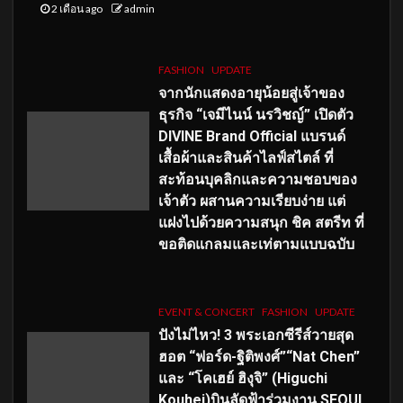
2 เดือน ago
admin
FASHION
UPDATE
จากนักแสดงอายุน้อยสู่เจ้าของ
ธุรกิจ “เจมีไนน์ นรวิชญ์” เปิดตัว
DIVINE Brand Official แบรนด์
เสื้อผ้าและสินค้าไลฟ์สไตล์ ที่
สะท้อนบุคลิกและความชอบของ
เจ้าตัว ผสานความเรียบง่าย แต่
แฝงไปด้วยความสนุก ชิค สตรีท ที่
ขอติดแกลมและเท่ตามแบบฉบับ
EVENT & CONCERT
FASHION
UPDATE
ปังไม่ไหว! 3 พระเอกซีรีส์วายสุด
ฮอต “ฟอร์ด-ฐิติพงศ์”“Nat Chen”
และ “โคเฮย์ ฮิงุจิ” (Higuchi
Kouhei)บินลัดฟ้าร่วมงาน SEOUL