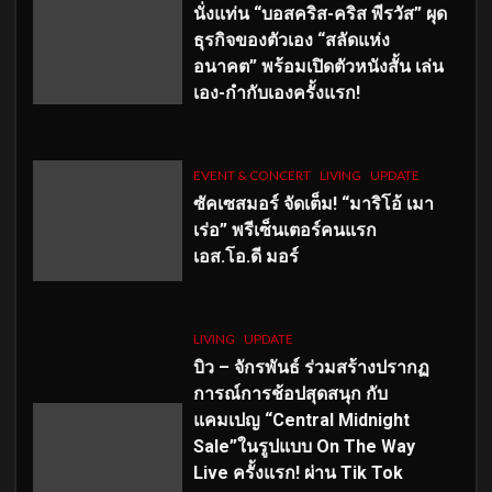
นั่งแท่น “บอสคริส-คริส พีรวัส” ผุด
ธุรกิจของตัวเอง “สลัดแห่ง
อนาคต” พร้อมเปิดตัวหนังสั้น เล่น
เอง-กำกับเองครั้งแรก!
EVENT & CONCERT
LIVING
UPDATE
ซัคเซสมอร์ จัดเต็ม
!
“มาริโอ้ เมา
เร่อ” พรีเซ็นเตอร์คนแรก
เอส
.โอ.ดี มอร์
LIVING
UPDATE
บิว – จักรพันธ์ ร่วมสร้างปรากฏ
การณ์การช้อปสุดสนุก กับ
แคมเปญ “Central Midnight
Sale”ในรูปแบบ On The Way
Live ครั้งแรก! ผ่าน Tik Tok