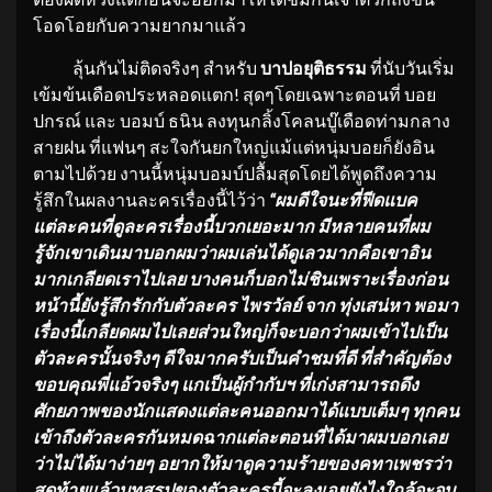
โอดโอยกับความยากมาแล้ว
ลุ้นกันไม่ติดจริงๆ สำหรับ
บาปอยุติธรรม
ที่นับวันเริ่ม
เข้มข้นเดือดประหลอดแตก! สุดๆโดยเฉพาะตอนที่ บอย
ปกรณ์ และ บอมบ์ ธนิน ลงทุนกลิ้งโคลนบู๊เดือดท่ามกลาง
สายฝน ที่แฟนๆ สะใจกันยกใหญ่แม้แต่หนุ่มบอยก็ยังอิน
ตามไปด้วย งานนี้หนุ่มบอมบ์ปลื้มสุดโดยได้พูดถึงความ
รู้สึกในผลงานละครเรื่องนี้ไว้ว่า
“
ผมดีใจนะที่ฟีดแบค
แต่ละคนที่ดูละครเรื่องนี้บวกเยอะมาก มีหลายคนที่ผม
รู้จักเขาเดินมาบอกผมว่าผมเล่นได้ดูเลวมากคือเขาอิน
มากเกลียดเราไปเลย บางคนก็บอกไม่ชินเพราะเรื่องก่อน
หน้านี้ยังรู้สึกรักกับตัวละคร ไพรวัลย์ จาก ทุ่งเสน่หา พอมา
เรื่องนี้เกลียดผมไปเลยส่วนใหญ่ก็จะบอกว่าผมเข้าไปเป็น
ตัวละครนั้นจริงๆ ดีใจมากครับเป็นคำชมที่ดี ที่สำคัญต้อง
ขอบคุณพี่แอ้วจริงๆ แกเป็นผู้กำกับฯ ที่เก่งสามารถดึง
ศักยภาพของนักแสดงแต่ละคนออกมาได้แบบเต็มๆ ทุกคน
เข้าถึงตัวละครกันหมดฉากแต่ละตอนที่ได้มาผมบอกเลย
ว่าไม่ได้มาง่ายๆ อยากให้มาดูความร้ายของคทาเพชรว่า
สุดท้ายแล้วบทสรุปของตัวละครนี้จะลงเอยยังไงใกล้จะจบ