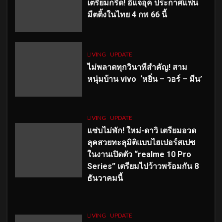
เตรียมกรี๊ด! อีแจอุค ประกาศแฟน
มีตติ้งในไทย 4 กพ 66 นี้
LIVING
UPDATE
ไม่พลาดทุกวินาทีสำคัญ
! สาม
หนุ่มบ้าน vivo ‘หยิ่น – วอร์ – มีน’
LIVING
UPDATE
แซ่บไม่พัก! ใหม่-ดาวิ เตรียมอวด
ลุคสวยทะลุมิติแบบไฮเปอร์สเปซ
ในงานเปิดตัว “realme 10 Pro
Series” เตรียมไปว้าวพร้อมกัน 8
ธันวาคมนี้
LIVING
UPDATE