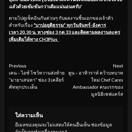
แล้วด้วยเข้มข้นกว่าเดิมแน่นอนครับ
”
ตามไปดูเช็คอินกันด่วนๆ กับผลงานชิ้นเอกของเจ้าตัว
สำหรับเรื่อง
“บาปอยุติธรรม” ทุกวันจันทร์-อังคาร
เวลา 20.30 น. ทางช่อง 3 กด 33 และติดตามผลงานละคร
เพิ่มเติมได้ทาง CH3Plus
Continue
Previous
Next
เคน – ไอซ์ โชว์หวานส่งท้าย
ตูน – อาทิวราห์ คว้าบทบาท
Reading
“มายาเสน่หา” ช่อง 3 เคลียร์
ใหม่ Chef Cares
คัททุกประเด็น
Ambassador คนแรกของ
มูลนิธิเชฟแคร์ส
ใส่ความเห็น
อีเมลของคุณจะไม่แสดงให้คนอื่นเห็น
ช่องข้อมูล
จำเป็นถูกทำเครื่องหมาย
*