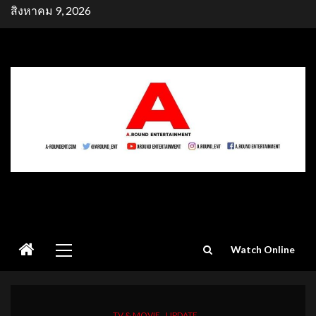
Skip
สิงหาคม 9, 2026
to
content
Primary
Watch Online
Menu
TV & MOVIE
UPDATE