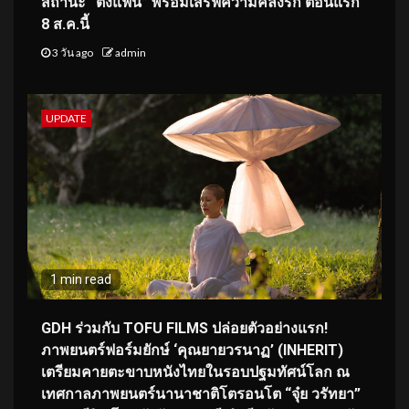
สถานะ “ติ่งแฟน” พร้อมเสิร์ฟความคลั่งรัก ตอนแรก
8 ส.ค.นี้
3 วัน ago
admin
UPDATE
1 min read
GDH ร่วมกับ TOFU FILMS ปล่อยตัวอย่างแรก!
ภาพยนตร์ฟอร์มยักษ์ ‘คุณยายวรนาฏ’ (INHERIT)
เตรียมคายตะขาบหนังไทยในรอบปฐมทัศน์โลก ณ
เทศกาลภาพยนตร์นานาชาติโตรอนโต “จุ๋ย วรัทยา”