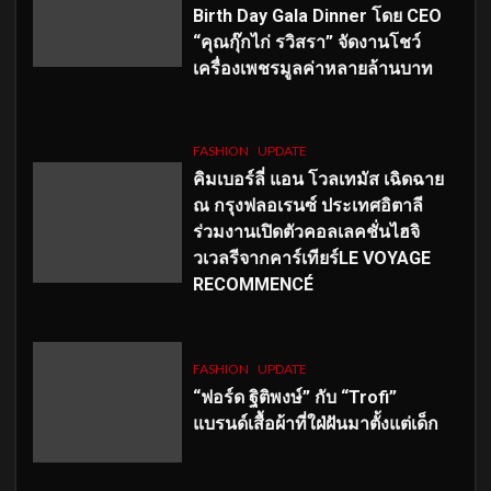
Birth Day Gala Dinner โดย CEO
“คุณกุ๊กไก่ รวิสรา” จัดงานโชว์
เครื่องเพชรมูลค่าหลายล้านบาท
FASHION
UPDATE
คิมเบอร์ลี่ แอน โวลเทมัส เฉิดฉาย
ณ กรุงฟลอเรนซ์ ประเทศอิตาลี
ร่วมงานเปิดตัวคอลเลคชั่นไฮจิ
วเวลรีจากคาร์เทียร์LE VOYAGE
RECOMMENCÉ
FASHION
UPDATE
“ฟอร์ด ฐิติพงษ์” กับ “Trofi”
แบรนด์เสื้อผ้าที่ใฝ่ฝันมาตั้งแต่เด็ก