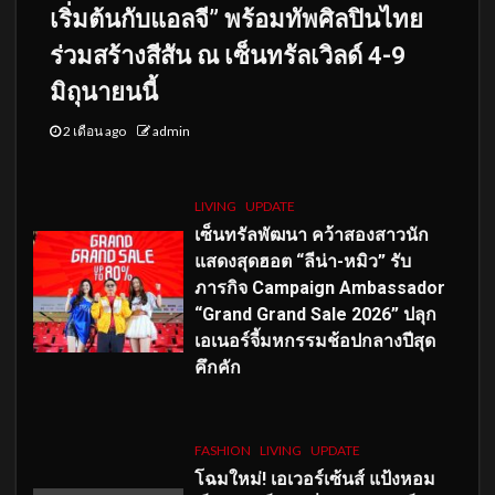
เริ่มต้นกับแอลจี” พร้อมทัพศิลปินไทย
ร่วมสร้างสีสัน ณ เซ็นทรัลเวิลด์ 4-9
มิถุนายนนี้
2 เดือน ago
admin
LIVING
UPDATE
เซ็นทรัลพัฒนา คว้าสองสาวนัก
แสดงสุดฮอต “ลีน่า-หมิว” รับ
ภารกิจ Campaign Ambassador
“Grand Grand Sale 2026” ปลุก
เอเนอร์จี้มหกรรมช้อปกลางปีสุด
คึกคัก
FASHION
LIVING
UPDATE
โฉมใหม่
! เอเวอร์เซ้นส์ แป้งหอม