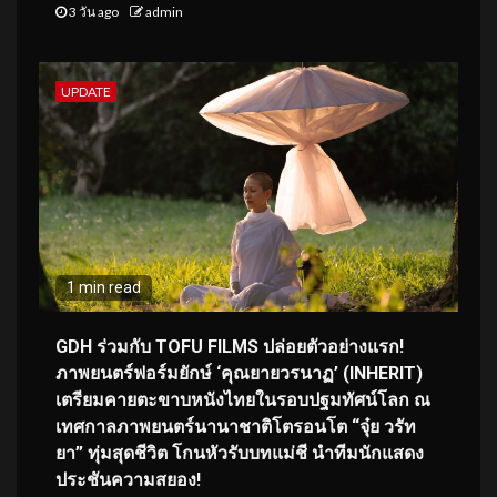
3 วัน ago
admin
UPDATE
1 min read
GDH ร่วมกับ TOFU FILMS ปล่อยตัวอย่างแรก!
ภาพยนตร์ฟอร์มยักษ์ ‘คุณยายวรนาฏ’ (INHERIT)
เตรียมคายตะขาบหนังไทยในรอบปฐมทัศน์โลก ณ
เทศกาลภาพยนตร์นานาชาติโตรอนโต “จุ๋ย วรัท
ยา” ทุ่มสุดชีวิต โกนหัวรับบทแม่ชี นำทีมนักแสดง
ประชันความสยอง!