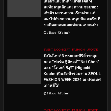
เสื้อผ้าและสินค้าไลฟ์สไตล์ ที่
สะท้อนบุคลิกและความชอบของ
เจ้าตัว ผสานความเรียบง่าย แต่
แฝงไปด้วยความสนุก ชิค สตรีท ที่
ขอติดแกลมและเท่ตามแบบฉบับ
2 ปี ago
admin
EVENT & CONCERT
FASHION
UPDATE
ปังไม่ไหว! 3 พระเอกซีรีส์วายสุด
ฮอต “ฟอร์ด-ฐิติพงศ์”“Nat Chen”
และ “โคเฮย์ ฮิงุจิ” (Higuchi
Kouhei)บินลัดฟ้าร่วมงาน SEOUL
FASHION WEEK 2024 ณ ประเทศ
เกาหลีใต้
2 ปี ago
admin
EVENT & CONCERT
FASHION
UPDATE