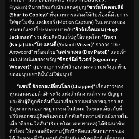
Elysium)
ที่มาพร้อมกับนักแสดงคู่บุญ
“ชาร์ลโต คอปลีย์
(
Sharlto Copley)”
ที่ทุ่มเทการแสดงให้กับเรื่องนี้ด้วยการ
ใส่ชุดโมชั่น แคปเจอร์ (Motion Capture) ในบทบาทของ
หุ่นยนต์แชปปี้
ปะทะบทบาทกับ
“ฮิวจ์ แจ็คแมน (
Hugh
Jackman)”
ร่วมด้วยศิลปินแร็ปดูโอ้หลุดโลก
“นินจา
(
Ninja)
และ
“โย-แลนดี้ (
Yolandi Visser)”
จากวง “Die
Antwoord” พร้อมด้วย
“เดฟ พาเทล (
Dev Patel
)
”
และเจ้า
แม่แห่งหนังสยองขวัญ
“ซีกอร์นีย์ วีเวอร์ (
Sigourney
Weaver)”
สู่ปรากฎการณ์พลิกอนาคตความหวังสุดท้าย
ของมนุษยชาตินั้นไม่ใช่มนุษย์
“แชปปี้ จักรกลเปลี่ยนโลก (
Chappie)”
เรื่องราวของ
หุ่นแอนดรอยด์-เฝ้าระวัง แห่งสำนักงานตำรวจ ปัญญา
ประดิษฐ์ที่ถูกคิดค้นขึ้นมาเพื่อปราบเหล่าอาชญากร ลด
ปัญหาการก่ออาชญากรรมในสังคม ในขณะเดียวกับที่
บริษัทเอกขนผู้คิดค้นดรอยด์ กลับเกิดความขัดแย้งภายใน
เมื่อ “ดีออน วิลสัน” (รับบทโดย เดฟ พาเทล) ได้พัฒนาชิพ
ตัวใหม่ ให้ดรอยด์มีความรู้สึกนึกคิดและจินตนาการเอง
ได้ ในขณะที่ “วินเซนต์ มัวร์” (รับบทโดย ฮิวจ์ แจ็คแมน)