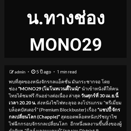
น.ทางช่อง
MONO29
5 ปี ago
admin
1 min read
พบที่สุดของหนังจักรกลแอ็คชั่น มันกระชากจอ โดย
ช่อง
“
MONO29 (โมโนทเวนตี้ไนน์)”
นำเข้าหนังดีให้คน
ไทยได้ชมฟรี กันอย่างต่อเนื่อง ล่าสุด
วันศุกร์ที่
30 เม.ย.นี้
เวลา 20.20 น.
ส่งหนังไซไฟทะลุจอ ลงโปรแกรม “พรีเมี่ยม
บล็อคบัสเตอร์” (Premium Blockbuster) เรื่อง
“แชปปี้ จักร
กลเปลี่ยนโลก (
Chappie)”
สุดยอดพล็อตหนังปรัชญาไซ
ไฟฉีกกรอบจักรกลเปลี่ยนโลก อีกหนึ่งผลงานขึ้นหิ้งของผู้
กำกับฯ “นีลล์ บลอมแคมป์” (ผลงาน District 9 ,