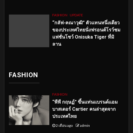
FASHION
UPDATE
“กลัฟ-คณาวุฒิ” ตัวแทนหนึ่งเดียว
ของประเทศไทยนั่งฟรอนต์โรว์ชม
แฟชั่นโชว์ Onisuka Tiger ที่มิ
ลาน
FASHION
FASHION
“พีพี กฤษฏ์” ขึ้นแท่นแบรนด์แอม
บาสเดอร์ Cartier คนล่าสุดจาก
ประเทศไทย
2 เดือน ago
admin