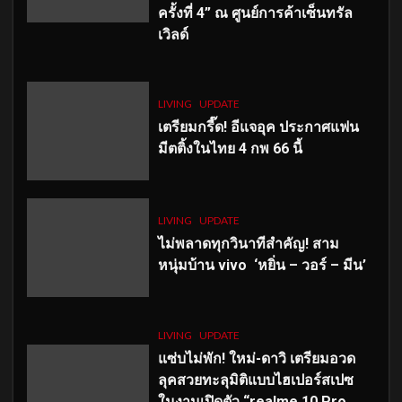
ครั้งที่ 4” ณ ศูนย์การค้าเซ็นทรัล
เวิลด์
LIVING
UPDATE
เตรียมกรี๊ด! อีแจอุค ประกาศแฟน
มีตติ้งในไทย 4 กพ 66 นี้
LIVING
UPDATE
ไม่พลาดทุกวินาทีสำคัญ
! สาม
หนุ่มบ้าน vivo ‘หยิ่น – วอร์ – มีน’
LIVING
UPDATE
แซ่บไม่พัก! ใหม่-ดาวิ เตรียมอวด
ลุคสวยทะลุมิติแบบไฮเปอร์สเปซ
ในงานเปิดตัว “realme 10 Pro