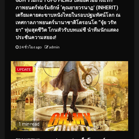
GDH ร่วมกับ TOFU FILMS ปล่อยตัวอย่างแรก!
ภาพยนตร์ฟอร์มยักษ์ ‘คุณยายวรนาฏ’ (INHERIT)
เตรียมคายตะขาบหนังไทยในรอบปฐมทัศน์โลก ณ
เทศกาลภาพยนตร์นานาชาติโตรอนโต “จุ๋ย วรัท
ยา” ทุ่มสุดชีวิต โกนหัวรับบทแม่ชี นำทีมนักแสดง
ประชันความสยอง!
24 ชั่วโมง ago
admin
UPDATE
1 min read