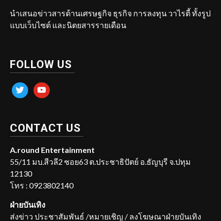
นำเสนอข่าวสารด้านเศรษฐกิจ ธุรกิจ การลงทุน วาไรตี้ ทั้งรูป
แบบเว็บไซต์ และนิตยสารรายเดือน
FOLLOW US
twitter
youtube
CONTACT US
A.round Entertainment
55/11 มบ.สีวลี2 ซอย63 ต.ประชาธิปัตย์ อ.ธัญบุรี จ.ปทุม
12130
โทร : 0923802140
ฝ่ายบันเทิง
ส่งข่าว ประชาสัมพันธ์ /หมายเชิญ / ลงโฆษณาฝ่ายบันเทิง