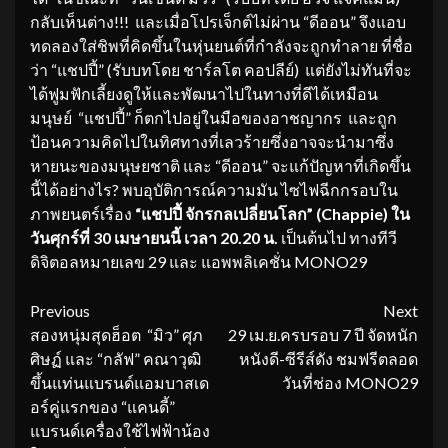
กลับเห็นต่าง!!! และเมื่อโปรเจ็กต์ไม่ผ่าน “ดีออน” จึงแอบ
ทดลองใส่ชิพที่คิดขึ้นในหุ่นยนต์ที่กำลังจะถูกทำลาย ที่ชื่อ
ว่า “แชปปี้” (รับบทโดย ชาร์ลโต คอปลีย์) แต่ยังไม่ทันที่จะ
ได้ฟูมฟักเลี้ยงดูให้และพัฒนาไปในทางที่ดีได้เหมือน
มนุษย์ “แชปปี้” ก็ตกไปอยู่ในมือของอาชญากร และถูก
ป้อนความคิดไปในทิศทางที่เลวร้ายซึ่งอาจจะนำมาซึ่ง
หายนะของมนุษยชาติ และ “ดีออน” จะแก้ปัญหาที่เกิดขึ้น
นี้ได้อย่างไร? พบอุบัติการณ์ความมัน ไซไฟฉีกกรอบใน
ภาพยนตร์เรื่อง
“แชปปี้ จักรกลเปลี่ยนโลก” (
Chappie) ใน
วันศุกร์ที่ 30 เมษายนนี้ เวลา 20.20 น.
เป็นต้นไป ทางทีวี
ดิจิตอลหมายเลข 29 และ แอพพลิเคชั่น MONO29
Continue
Previous
Next
สองหนุ่มสุดฮ็อต “มิว” ศุภ
29 เม.ย.ครบรอบ 7 ปี จัดหนัก
Reading
ศิษฏ์ และ “กลัฟ” คณาวุฒิ
หนังดี-ซีรีส์ดัง ชมฟรีตลอด
ขึ้นแท่นแบรนด์แอมบาสเด
วันที่ช่อง MONO29
อร์คู่แรกของ “แคนดี้”
แบรนด์เครื่องใช้ไฟฟ้าน้อง