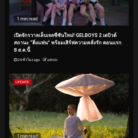
1 min read
เปิดจักรวาลเล็บเจลซีซันใหม่! GELBOYS 2 เดบิวต์
สถานะ “ติ่งแฟน” พร้อมเสิร์ฟความคลั่งรัก ตอนแรก
8 ส.ค.นี้
24 ชั่วโมง ago
admin
UPDATE
1 min read