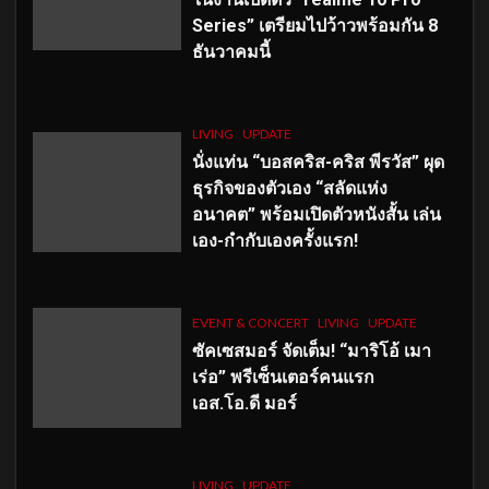
Series” เตรียมไปว้าวพร้อมกัน 8
ธันวาคมนี้
LIVING
UPDATE
นั่งแท่น “บอสคริส-คริส พีรวัส” ผุด
ธุรกิจของตัวเอง “สลัดแห่ง
อนาคต” พร้อมเปิดตัวหนังสั้น เล่น
เอง-กำกับเองครั้งแรก!
EVENT & CONCERT
LIVING
UPDATE
ซัคเซสมอร์ จัดเต็ม
!
“มาริโอ้ เมา
เร่อ” พรีเซ็นเตอร์คนแรก
เอส
.โอ.ดี มอร์
LIVING
UPDATE