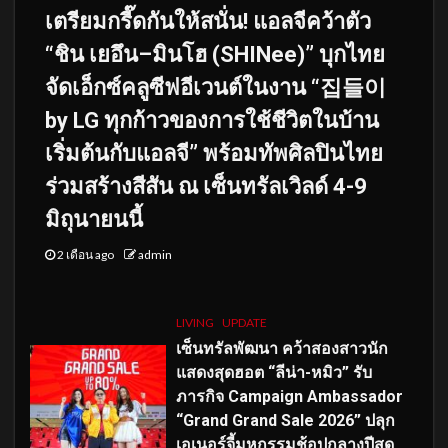
เตรียมกรี๊ดกันให้สนั่น! แอลจีคว้าตัว
“ชิน เยอึน–มินโฮ (SHINee)” บุกไทย
จัดเอ็กซ์คลูซีฟอีเวนต์ในงาน “집들이
by LG ทุกก้าวของการใช้ชีวิตในบ้าน
เริ่มต้นกับแอลจี” พร้อมทัพศิลปินไทย
ร่วมสร้างสีสัน ณ เซ็นทรัลเวิลด์ 4-9
มิถุนายนนี้
2 เดือน ago
admin
LIVING
UPDATE
เซ็นทรัลพัฒนา คว้าสองสาวนัก
แสดงสุดฮอต “ลีน่า-หมิว” รับ
ภารกิจ Campaign Ambassador
“Grand Grand Sale 2026” ปลุก
เอเนอร์จี้มหกรรมช้อปกลางปีสุด