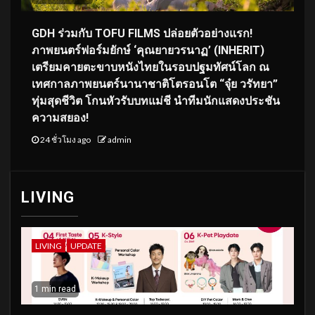
GDH ร่วมกับ TOFU FILMS ปล่อยตัวอย่างแรก!
ภาพยนตร์ฟอร์มยักษ์ ‘คุณยายวรนาฏ’ (INHERIT)
เตรียมคายตะขาบหนังไทยในรอบปฐมทัศน์โลก ณ
เทศกาลภาพยนตร์นานาชาติโตรอนโต “จุ๋ย วรัทยา”
ทุ่มสุดชีวิต โกนหัวรับบทแม่ชี นำทีมนักแสดงประชัน
ความสยอง!
24 ชั่วโมง ago
admin
LIVING
LIVING
UPDATE
1 min read