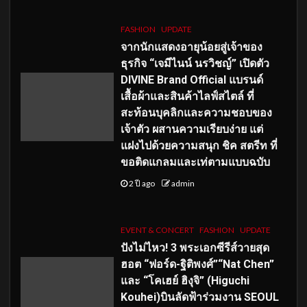
FASHION
UPDATE
จากนักแสดงอายุน้อยสู่เจ้าของ
ธุรกิจ “เจมีไนน์ นรวิชญ์” เปิดตัว
DIVINE Brand Official แบรนด์
เสื้อผ้าและสินค้าไลฟ์สไตล์ ที่
สะท้อนบุคลิกและความชอบของ
เจ้าตัว ผสานความเรียบง่าย แต่
แฝงไปด้วยความสนุก ชิค สตรีท ที่
ขอติดแกลมและเท่ตามแบบฉบับ
2 ปี ago
admin
EVENT & CONCERT
FASHION
UPDATE
ปังไม่ไหว! 3 พระเอกซีรีส์วายสุด
ฮอต “ฟอร์ด-ฐิติพงศ์”“Nat Chen”
และ “โคเฮย์ ฮิงุจิ” (Higuchi
Kouhei)บินลัดฟ้าร่วมงาน SEOUL