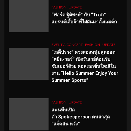
FASHION
UPDATE
“ฟอร์ด ฐิติพงษ์” กับ “Trofi”
แบรนด์เสื้อผ้าที่ใฝ่ฝันมาตั้งแต่เด็ก
EVENT & CONCERT
FASHION
UPDATE
“เลดี้ปราง” ควงสองหนุ่มสุดฮอต
“หยิ่น-วอร์” เปิดรันเวย์ต้อนรับ
ซัมเมอร์ด้วย คอลเลกชั่นใหม่!ใน
งาน “Hello Summer Enjoy Your
Summer Sports”
FASHION
UPDATE
แพนทีนเปิด
ตัว
Spokesperson คนล่าสุด
“แจ็คสัน หวัง”