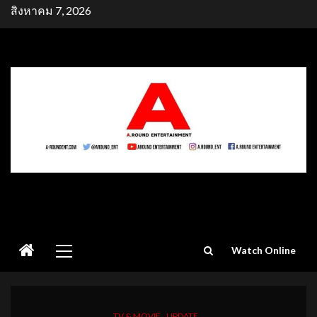
Skip
สิงหาคม 7, 2026
to
content
Primary
Watch Online
Menu
TV & MOVIE
UPDATE