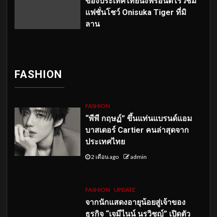
ของประเทศไทยนั่งฟรอนต์โรว์ชม
แฟชั่นโชว์ Onisuka Tiger ที่มิ
ลาน
FASHION
FASHION
“พีพี กฤษฏ์” ขึ้นแท่นแบรนด์แอม
บาสเดอร์ Cartier คนล่าสุดจาก
ประเทศไทย
2 เดือน ago
admin
FASHION
UPDATE
จากนักแสดงอายุน้อยสู่เจ้าของ
ธุรกิจ “เจมีไนน์ นรวิชญ์” เปิดตัว