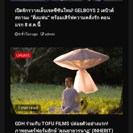
เปิดจักรวาลเล็บเจลซีซันใหม่! GELBOYS 2 เดบิวต์
สถานะ “ติ่งแฟน” พร้อมเสิร์ฟความคลั่งรัก ตอน
แรก 8 ส.ค.นี้
8 ชั่วโมง ago
admin
UPDATE
1 min read
GDH ร่วมกับ TOFU FILMS ปล่อยตัวอย่างแรก!
ภาพยนตร์ฟอร์มยักษ์ ‘คุณยายวรนาฏ’ (INHERIT)