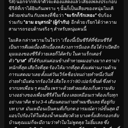
รีส์) นอกจากที่เจ้าตัวจะต้องแสดงแล้ว เสียงเพลงประกอบ
ซีรีส์ที่เราได้ยินกันเพราะ ๆ นั้นก็เป็นเสียงของหนุ่มไมเคิ
ลด้วยเช่นกัน กับเพลงที่ชื่อว่า
“จะรักก็รักเหอะ”
ขับร้อง
ร่วมกับ
“อาม อนุสรณ์” (ผู้กำกับ)
อีกด้วย เรียกได้ว่าความ
สามารถรอบด้านจริง ๆ สำหรับหนุ่มคนนี้
ไมเคิล กล่าวความในใจว่า
“
เรื่องนี้เป็นซีรีส์ที่ซ้อนซีรีส์
เป็นการตีแผ่เบื้องลึกเบื้องหลังวงการบีแอล ถือได้ว่าเปิดอีก
มุมมองของซีรีส์วายเลยก็ได้ครับ ใน
คาแร็กเตอร์
ตัว
“บาส”
ที่ได้รับเล่นค่อนข้างท้าทายผมอย่างมาก ดราม่า
หนักที่สุด เสียใจที่สุด ร้องไห้มากที่สุด ตั้งแต่ผ่านงานด้าน
การแสดงมาเลย ตั้งแต่วันเวิร์คช็อปจนถ่ายทำหนึ่งวันที่
ถ่ายทำมีแต่ฉากร้องไห้ เสียใจ กว่า 80 เปอร์เซ็นต์ ซึ่งต่าง
จากบทเพื่อน ๆ คนอื่น เพราะด้วยตัวผมต้องเก็บความลับ
บางอย่างของเพื่อนซีรีส์ในเรื่อง เลยเหมือนเราต้องเก็บทุก
อย่างมาคิด ช่วง 3-4 เดือนตอนถ่ายทำผมซึมเลย ที่อยู่กับ
บท บาส
มันเหมือนเป็นคนที่เก็บกด อารมณ์ดาวน์ขั้นสุด มี
แอบไปร้องไห้ในห้องน้ำคนเดียวด้วย บางครั้งเลิกกองกลับ
บ้านคุณแม่ก็จะมีถามว่าทำไมไม่พูดคุย ไม่ยิ้มเลย ซึ่ง