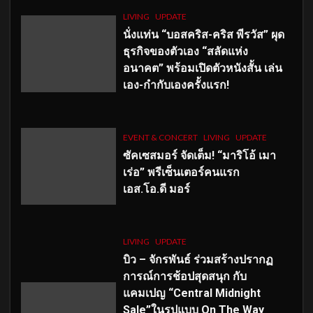
LIVING
UPDATE
นั่งแท่น “บอสคริส-คริส พีรวัส” ผุด
ธุรกิจของตัวเอง “สลัดแห่ง
อนาคต” พร้อมเปิดตัวหนังสั้น เล่น
เอง-กำกับเองครั้งแรก!
EVENT & CONCERT
LIVING
UPDATE
ซัคเซสมอร์ จัดเต็ม
!
“มาริโอ้ เมา
เร่อ” พรีเซ็นเตอร์คนแรก
เอส
.โอ.ดี มอร์
LIVING
UPDATE
บิว – จักรพันธ์ ร่วมสร้างปรากฏ
การณ์การช้อปสุดสนุก กับ
แคมเปญ “Central Midnight
Sale”ในรูปแบบ On The Way