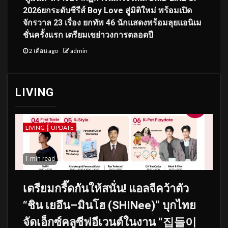
2026ยกระดับซีรีส์ Boy Love สู่มิติใหม่ พร้อมเปิด
จักรวาล 23 เรื่อง ยกทัพ 46 นักแสดงพร้อมลุยแอนิเม
ชั่นครั้งแรก เตรียมเขย่าวงการตลอดปี
2 เดือน ago
admin
LIVING
LIVING
UPDATE
1 min read
เตรียมกรี๊ดกันให้สนั่น! แอลจีคว้าตัว
“ชิน เยอึน–มินโฮ (SHINee)” บุกไทย
จัดเอ็กซ์คลูซีฟอีเวนต์ในงาน “집들이