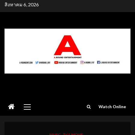
Skip
สิงหาคม 6, 2026
to
content
Primary
Watch Online
Menu
MUSIC
TV & MOVIE