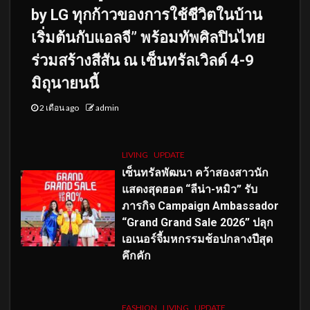
by LG ทุกก้าวของการใช้ชีวิตในบ้าน
เริ่มต้นกับแอลจี” พร้อมทัพศิลปินไทย
ร่วมสร้างสีสัน ณ เซ็นทรัลเวิลด์ 4-9
มิถุนายนนี้
2 เดือน ago
admin
LIVING
UPDATE
เซ็นทรัลพัฒนา คว้าสองสาวนัก
แสดงสุดฮอต “ลีน่า-หมิว” รับ
ภารกิจ Campaign Ambassador
“Grand Grand Sale 2026” ปลุก
เอเนอร์จี้มหกรรมช้อปกลางปีสุด
คึกคัก
FASHION
LIVING
UPDATE