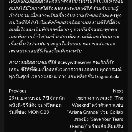
เหมือนผมยังติดตัวละครบาสกลับมาที่บ้านครับ แล้วเรื่องนี้
ผมยังได้มีโอกาสได้ร้องเพลงประกอบซีรีส์ ร่วมกับทางผู้
กำกับอาม เนื้อหาจะเป็นเกี่ยวกับความรักของตัวละครทุก
คนในซีรีส์
ยังไงไมเคิลก็ขอฝากติดตามผลงานซีรีส์นี้ด้วย
ผมตั้งใจและเต็มที่กับบทนี้มาก ๆ รวมถึงนักแสดงทุกคน
และทีมงานตั้งใจกันสร้างสรรค์ผลงานที่ดีและมีคุณภาพ
เรื่องนี้ หวังว่าแฟน ๆ จะถูกใจกับบทบาทการแสดงและ
เพลงประกอบซีรีส์ของไมเคิลนะครับ
สามารถติดตามชมซีรีส์
#ciwywtheseries #จะรักก็รัก
เหอะ ซีรีส์ที่ตีแผ่เบื้องหลังวงการวาย แบบครบทุกอารมณ์
ทุกวันศุกร์ เวลา 20.00 น. ทาง แอพพลิเคชั่น GagaooLala
Continue
Previous
Next
29 เม.ย.ครบรอบ 7 ปี จัดหนัก
เขย่าวงการเพลง!! “The
Reading
หนังดี-ซีรีส์ดัง ชมฟรีตลอด
Weeknd” คว้าตัวสาวแซ่บ
วันที่ช่อง MONO29
“Ariana Grande” ร่วม Collab
เพลงปัง “Save Your Tears
(Remix)” พร้อมล้อเลียนซีน