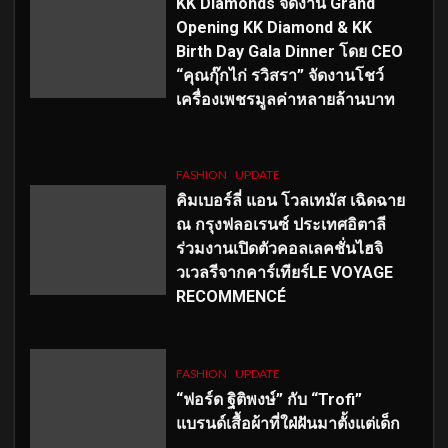
KK Diamonds จัดงาน Grand
Opening KK Diamond & KK
Birth Day Gala Dinner โดย CEO
“คุณกุ๊กไก่ รวิสรา” จัดงานโชว์
เครื่องเพชรมูลค่าหลายล้านบาท
FASHION
UPDATE
คิมเบอร์ลี่ แอน โวลเทมัส เฉิดฉาย
ณ กรุงฟลอเรนซ์ ประเทศอิตาลี
ร่วมงานเปิดตัวคอลเลคชั่นไฮจิ
วเวลรีจากคาร์เทียร์LE VOYAGE
RECOMMENCÉ
FASHION
UPDATE
“ฟอร์ด ฐิติพงษ์” กับ “Trofi”
แบรนด์เสื้อผ้าที่ใฝ่ฝันมาตั้งแต่เด็ก