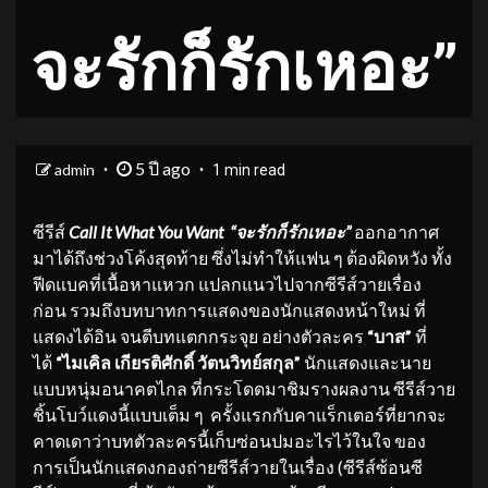
จะรักก็รักเหอะ”
5 ปี ago
admin
1 min read
ซีรีส์
Call It What You Want “
จะรักก็รักเหอะ
”
ออกอากาศ
มาได้ถึงช่วงโค้งสุดท้าย ซึ่งไม่ทำให้แฟน ๆ ต้องผิดหวัง ทั้ง
ฟีดแบคที่เนื้อหาแหวก แปลกแนวไปจากซีรีส์วายเรื่อง
ก่อน รวมถึงบทบาทการแสดงของนักแสดงหน้าใหม่ ที่
แสดงได้อิน จนตีบทแตกกระจุย อย่างตัวละคร
“บาส”
ที่
ได้
“ไมเคิล เกียรติศักดิ์ วัตนวิทย์สกุล”
นักแสดงและนาย
แบบหนุ่มอนาคตไกล ที่กระโดดมาชิมรางผลงาน ซีรีส์วาย
ชิ้นโบว์แดงนี้แบบเต็ม ๆ ครั้งแรกกับคาแร็กเตอร์ที่ยากจะ
คาดเดาว่าบทตัวละครนี้เก็บซ่อนปมอะไรไว้ในใจ ของ
การเป็นนักแสดงกองถ่ายซีรีส์วายในเรื่อง (ซีรีส์ซ้อนซี