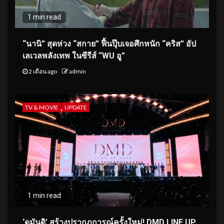
1 min read
“นานิ” สุดห่วง “สกาย” ฟื้นปุ๊บเจอศึกหนัก “คริส” อัป
เลเวลพลังเทพ ในซีรีส์ “WU อู”
2 เดือน ago
admin
TV & MOVIE
UPDATE
1 min read
‘ดูมันดิ’ สร้างปรากฏการณ์ครั้งใหม่! DMD LINE UP