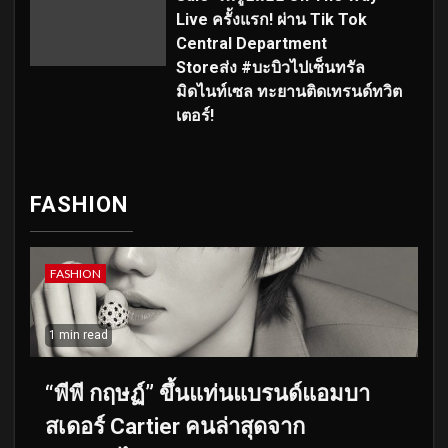
Live ครั้งแรก! ผ่าน Tik Tok
Central Department
Storeส่ง #บะบิวไปเซ็นทรัล
มิดไนท์เซล ทะยานติดเทรนด์ทวิต
เตอร์!
FASHION
FASHION
1 min read
“พีพี กฤษฏ์” ขึ้นแท่นแบรนด์แอมบา
สเดอร์ Cartier คนล่าสุดจาก