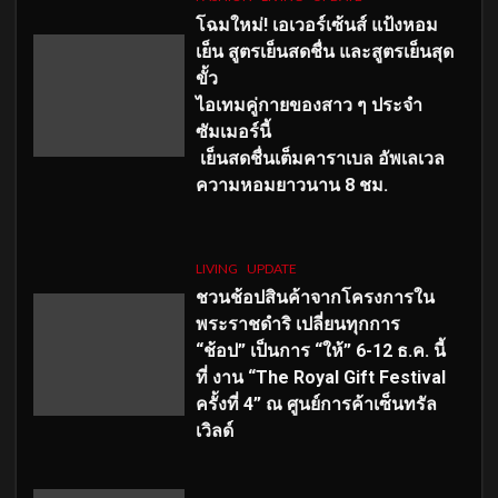
โฉมใหม่
! เอเวอร์เซ้นส์ แป้งหอม
เย็น สูตรเย็นสดชื่น และสูตรเย็นสุด
ขั้ว
ไอเทมคู่กายของสาว ๆ ประจำ
ซัมเมอร์นี้
เย็นสดชื่นเต็มคาราเบล อัพเลเวล
ความหอมยาวนาน
8
ชม.
LIVING
UPDATE
ชวนช้อปสินค้าจากโครงการใน
พระราชดำริ เปลี่ยนทุกการ
“ช้อป” เป็นการ “ให้” 6-12 ธ.ค. นี้
ที่ งาน “The Royal Gift Festival
ครั้งที่ 4” ณ ศูนย์การค้าเซ็นทรัล
เวิลด์