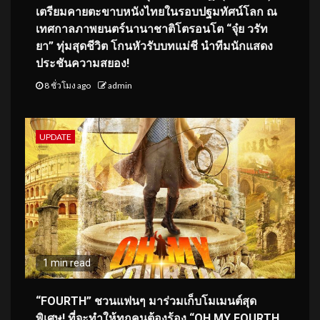
เตรียมคายตะขาบหนังไทยในรอบปฐมทัศน์โลก ณ
เทศกาลภาพยนตร์นานาชาติโตรอนโต “จุ๋ย วรัท
ยา” ทุ่มสุดชีวิต โกนหัวรับบทแม่ชี นำทีมนักแสดง
ประชันความสยอง!
8 ชั่วโมง ago
admin
UPDATE
1 min read
“FOURTH” ชวนแฟนๆ มาร่วมเก็บโมเมนต์สุด
พิเศษ! ที่จะทำให้ทุกคนต้องร้อง “OH MY FOURTH