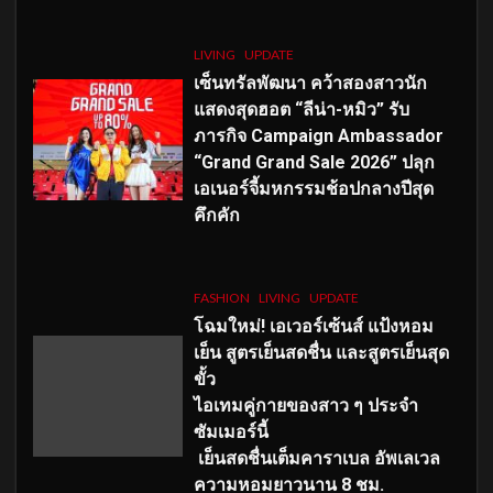
LIVING
UPDATE
เซ็นทรัลพัฒนา คว้าสองสาวนัก
แสดงสุดฮอต “ลีน่า-หมิว” รับ
ภารกิจ Campaign Ambassador
“Grand Grand Sale 2026” ปลุก
เอเนอร์จี้มหกรรมช้อปกลางปีสุด
คึกคัก
FASHION
LIVING
UPDATE
โฉมใหม่
! เอเวอร์เซ้นส์ แป้งหอม
เย็น สูตรเย็นสดชื่น และสูตรเย็นสุด
ขั้ว
ไอเทมคู่กายของสาว ๆ ประจำ
ซัมเมอร์นี้
เย็นสดชื่นเต็มคาราเบล อัพเลเวล
ความหอมยาวนาน
8
ชม.