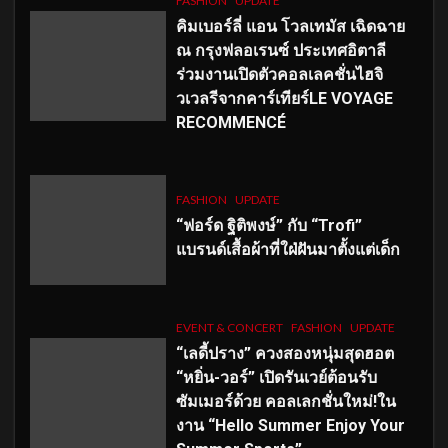
FASHION
UPDATE
คิมเบอร์ลี่ แอน โวลเทมัส เฉิดฉาย
ณ กรุงฟลอเรนซ์ ประเทศอิตาลี
ร่วมงานเปิดตัวคอลเลคชั่นไฮจิ
วเวลรีจากคาร์เทียร์LE VOYAGE
RECOMMENCÉ
FASHION
UPDATE
“ฟอร์ด ฐิติพงษ์” กับ “Trofi”
แบรนด์เสื้อผ้าที่ใฝ่ฝันมาตั้งแต่เด็ก
EVENT & CONCERT
FASHION
UPDATE
“เลดี้ปราง” ควงสองหนุ่มสุดฮอต
“หยิ่น-วอร์” เปิดรันเวย์ต้อนรับ
ซัมเมอร์ด้วย คอลเลกชั่นใหม่!ใน
งาน “Hello Summer Enjoy Your