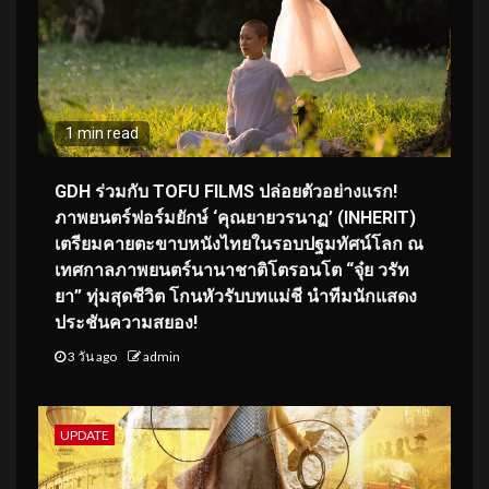
1 min read
GDH ร่วมกับ TOFU FILMS ปล่อยตัวอย่างแรก!
ภาพยนตร์ฟอร์มยักษ์ ‘คุณยายวรนาฏ’ (INHERIT)
เตรียมคายตะขาบหนังไทยในรอบปฐมทัศน์โลก ณ
เทศกาลภาพยนตร์นานาชาติโตรอนโต “จุ๋ย วรัท
ยา” ทุ่มสุดชีวิต โกนหัวรับบทแม่ชี นำทีมนักแสดง
ประชันความสยอง!
3 วัน ago
admin
UPDATE