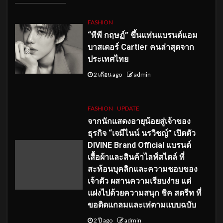
FASHION
“พีพี กฤษฏ์” ขึ้นแท่นแบรนด์แอม
บาสเดอร์ Cartier คนล่าสุดจาก
ประเทศไทย
2 เดือน ago
admin
FASHION
UPDATE
จากนักแสดงอายุน้อยสู่เจ้าของ
ธุรกิจ “เจมีไนน์ นรวิชญ์” เปิดตัว
DIVINE Brand Official แบรนด์
เสื้อผ้าและสินค้าไลฟ์สไตล์ ที่
สะท้อนบุคลิกและความชอบของ
เจ้าตัว ผสานความเรียบง่าย แต่
แฝงไปด้วยความสนุก ชิค สตรีท ที่
ขอติดแกลมและเท่ตามแบบฉบับ
2 ปี ago
admin