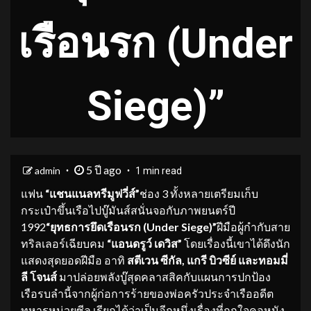
เรือนรก (Under
Siege)”
5 ปี ago
admin
1 min read
แฟน
“
แชนแนลทรีมูฟวี่ส์”
ช่อง 3 ทั้งหลายเตรียมเก็บ
กระเป๋าขึ้นเรือไปบู๊มันส์สนั่นจอกับภาพยนตร์ปี
1992
“ยุทธการยึดเรือนรก (
Under Siege)”
ฝีมือผู้กำกับสาย
ทริลเลอร์เฉียบคม
“แอนดรูว์ เดวิส”
โดยเรื่องนี้เขาได้ดึงนัก
แสดงสุดยอดฝีมือ อาทิ
สตีเวน ซีกัล
, แกรี บิวซีย์ และทอมมี่
ลี โจนส์
มาปล่อยพลังบู๊สุดคลาสสิคกับแผนการปกป้อง
เรือรบลำนี้จากผู้ก่อการร้ายของพ่อครัวประจำเรืออดีต
ทหารหน่วยซีล เรียกได้ว่าเป็นอีกหนึ่งเรื่องที่ถูกใจคอหนัง