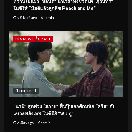
หวานไม่แผ่ว “ปอนด์” ยกเวลาทั้งชีวิตให้ “ภูวินทร์”
ในซีรีส์ “มีสติแล้วลูกพีช Peach and Me”
3 สัปดาห์ ago
admin
TV & MOVIE
UPDATE
1 min read
“นานิ” สุดห่วง “สกาย” ฟื้นปุ๊บเจอศึกหนัก “คริส” อัป
เลเวลพลังเทพ ในซีรีส์ “WU อู”
2 เดือน ago
admin