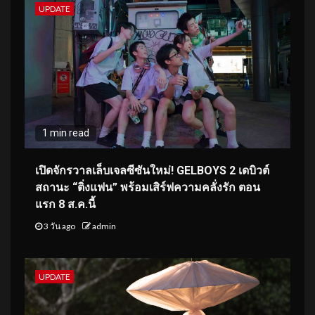
UPDATE
1 min read
เปิดจักรวาลเล็บเจลซีซันใหม่! GELBOYS 2 เดบิวต์
สถานะ “ติ่งแฟน” พร้อมเสิร์ฟความคลั่งรัก ตอน
แรก 8 ส.ค.นี้
3 วัน ago
admin
UPDATE