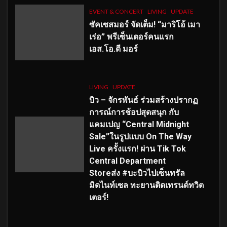
EVENT & CONCERT
LIVING
UPDATE
ซัคเซสมอร์ จัดเต็ม
!
“มาริโอ้ เมา
เร่อ” พรีเซ็นเตอร์คนแรก
เอส
.โอ.ดี มอร์
LIVING
UPDATE
บิว – จักรพันธ์ ร่วมสร้างปรากฏ
การณ์การช้อปสุดสนุก กับ
แคมเปญ “Central Midnight
Sale”ในรูปแบบ On The Way
Live ครั้งแรก! ผ่าน Tik Tok
Central Department
Storeส่ง #บะบิวไปเซ็นทรัล
มิดไนท์เซล ทะยานติดเทรนด์ทวิต
เตอร์!