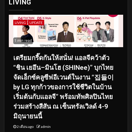
LIVING
LIVING
UPDATE
1 min read
เตรียมกรี๊ดกันให้สนั่น! แอลจีคว้าตัว
“ชิน เยอึน–มินโฮ (SHINee)” บุกไทย
จัดเอ็กซ์คลูซีฟอีเวนต์ในงาน “집들이
by LG ทุกก้าวของการใช้ชีวิตในบ้าน
เริ่มต้นกับแอลจี” พร้อมทัพศิลปินไทย
ร่วมสร้างสีสัน ณ เซ็นทรัลเวิลด์ 4-9
มิถุนายนนี้
2 เดือน ago
admin