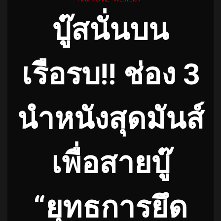
บู๊สนั่นบน
เรือรบ!! ช่อง 3
นำหนังสุดมันส์
เพื่อสายบู๊
“ยุทธการยึด