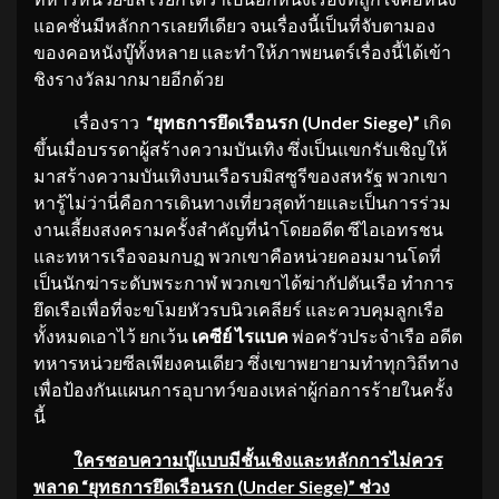
แอคชั่นมีหลักการเลยทีเดียว จนเรื่องนี้เป็นที่จับตามอง
ของคอหนังบู๊ทั้งหลาย และทำให้ภาพยนตร์เรื่องนี้ได้เข้า
ชิงรางวัลมากมายอีกด้วย
เรื่องราว
“ยุทธการยึดเรือนรก (
Under Siege)”
เกิด
ขึ้นเมื่อบรรดาผู้สร้างความบันเทิง ซึ่งเป็นแขกรับเชิญให้
มาสร้างความบันเทิงบนเรือรบมิสซูรีของสหรัฐ พวกเขา
หารู้ไม่ว่านี่คือการเดินทางเที่ยวสุดท้ายและเป็นการร่วม
งานเลี้ยงสงครามครั้งสำคัญที่นำโดยอดีต ซีไอเอทรชน
และทหารเรือจอมกบฏ พวกเขาคือหน่วยคอมมานโดที่
เป็นนักฆ่าระดับพระกาฬ พวกเขาได้ฆ่ากัปตันเรือ ทำการ
ยึดเรือเพื่อที่จะขโมยหัวรบนิวเคลียร์ และควบคุมลูกเรือ
ทั้งหมดเอาไว้ ยกเว้น
เคซีย์ ไรแบค
พ่อครัวประจำเรือ อดีต
ทหารหน่วยซีลเพียงคนเดียว ซึ่งเขาพยายามทำทุกวิถีทาง
เพื่อป้องกันแผนการอุบาทว์ของเหล่าผู้ก่อการร้ายในครั้ง
นี้
ใครชอบความบู๊แบบมีชั้นเชิงและหลักการไม่ควร
พลาด “ยุทธการยึดเรือนรก (
Under Siege)” ช่วง