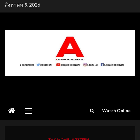
Skip
สิงหาคม 9, 2026
to
content
Primary
Watch Online
Menu
TV & MOVIE
WESTERN