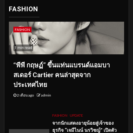
FASHION
FASHION
1 min read
“พีพี กฤษฏ์” ขึ้นแท่นแบรนด์แอมบา
สเดอร์ Cartier คนล่าสุดจาก
ประเทศไทย
2 เดือน ago
admin
FASHION
UPDATE
จากนักแสดงอายุน้อยสู่เจ้าของ
ธุรกิจ “เจมีไนน์ นรวิชญ์” เปิดตัว