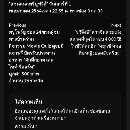
“แชนแนลทรีมูฟวี่ส์” วันเสาร์ที่ 1
พฤษภาคม 2564เวลา 22.55 น. ทางช่อง 3 กด 33
Continue
Previous
Next
ทรูโฟร์ยู ช่อง
24 ชวนผู้ชม
“จวีจิ้งอี” สาวจีนสวย เก่ง
Reading
ทางบ้านร่วม
ฉลาดที่สุดในรอบ 4,000 ปี!
กิจกรรม Movie Quiz ดูจบมี
ในซีรีส์สุดฮิต “หยุนซี หมอ
แจกฟรี บัตรรับประทาน
พิษหญิงยอดอัจฉริยะ”
อาหาร “ศักดิ์สยาม เลค
ไซด์ รีสอร์ท”
มูลค่า 500 บาท
จำนวน 16 รางวัล
ใส่ความเห็น
อีเมลของคุณจะไม่แสดงให้คนอื่นเห็น
ช่องข้อมูล
จำเป็นถูกทำเครื่องหมาย
*
ความเห็น
*