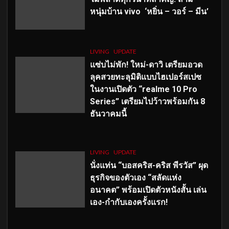
หนุ่มบ้าน vivo ‘หยิ่น – วอร์ – มีน’
LIVING
UPDATE
แซ่บไม่พัก! ใหม่-ดาวิ เตรียมอวด
ลุคสวยทะลุมิติแบบไฮเปอร์สเปซ
ในงานเปิดตัว “realme 10 Pro
Series” เตรียมไปว้าวพร้อมกัน 8
ธันวาคมนี้
LIVING
UPDATE
นั่งแท่น “บอสคริส-คริส พีรวัส” ผุด
ธุรกิจของตัวเอง “สลัดแห่ง
อนาคต” พร้อมเปิดตัวหนังสั้น เล่น
เอง-กำกับเองครั้งแรก!