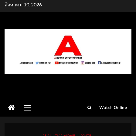
Skip
สิงหาคม 10, 2026
to
content
Primary
Watch Online
Menu
ASIAN
TV & MOVIE
UPDATE