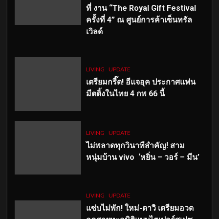
ที่ งาน “The Royal Gift Festival
ครั้งที่ 4” ณ ศูนย์การค้าเซ็นทรัล
เวิลด์
LIVING
UPDATE
เตรียมกรี๊ด! อีแจอุค ประกาศแฟน
มีตติ้งในไทย 4 กพ 66 นี้
LIVING
UPDATE
ไม่พลาดทุกวินาทีสำคัญ
! สาม
หนุ่มบ้าน vivo ‘หยิ่น – วอร์ – มีน’
LIVING
UPDATE
แซ่บไม่พัก! ใหม่-ดาวิ เตรียมอวด