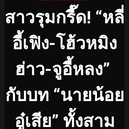
สาวรุมกรี๊ด
!
“
หลี่
อี้เฟิง
-โฮ้วหมิง
ฮ่าว-จูอี้หลง”
กับบท “นายน้อย
อู๋เสีย” ทั้งสาม