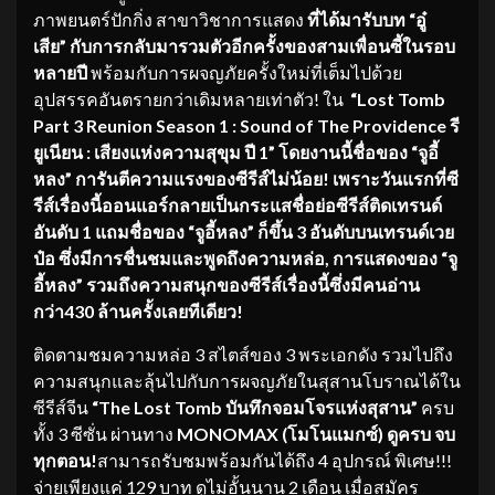
ภาพยนตร์ปักกิ่ง สาขาวิชาการแสดง
ที่ได้มารับบท
“อู๋
เสีย”
กับการกลับมารวมตัวอีกครั้งของสามเพื่อนซี้ในรอบ
หลายปี
พร้อมกับการผจญภัยครั้งใหม่ที่เต็มไปด้วย
อุปสรรคอันตรายกว่าเดิมหลายเท่าตัว! ใน
“
Lost Tomb
Part 3 Reunion Season 1 : Sound of The Providence
รี
ยูเนียน : เสียงแห่งความสุขุม ปี
1”
โดยงานนี้ชื่อของ
“จูอี้
หลง”
การันตีความแรงของซีรีส์ไม่น้อย
! เพราะวันแรกที่ซี
รีส์เรื่องนี้ออนแอร์กลายเป็นกระแสชื่อย่อซีรีส์ติดเทรนด์
อันดับ 1 แถมชื่อของ
“จูอี้หลง”
ก็ขึ้น
3 อันดับบนเทรนด์เวย
ป๋อ ซึ่งมีการชื่นชมและพูดถึงความหล่อ, การแสดงของ
“จู
อี้หลง”
รวมถึงความสนุกของซีรีส์เรื่องนี้ซึ่งมีคนอ่าน
กว่า
430 ล้านครั้งเลยทีเดียว!
ติดตามชมความหล่อ 3 สไตส์ของ 3 พระเอกดัง รวมไปถึง
ความสนุกและลุ้นไปกับการผจญภัยในสุสานโบราณได้ใน
ซีรีส์จีน
“The Lost Tomb บันทึกจอมโจรแห่งสุสาน”
ครบ
ทั้ง 3 ซีซั่น ผ่านทาง
MONOMAX (โมโนแมกซ์)
ดูครบ จบ
ทุกตอน!
สามารถรับชมพร้อมกันได้ถึง 4 อุปกรณ์ พิเศษ!!!
จ่ายเพียงแค่ 129 บาท ดูไม่อั้นนาน 2 เดือน เมื่อสมัคร