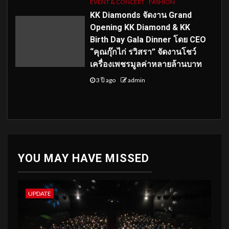
EVENT & CONCERT
FASHION
KK Diamonds จัดงาน Grand
Opening KK Diamond & KK
Birth Day Gala Dinner โดย CEO
“คุณกุ๊กไก่ รวิสรา” จัดงานโชว์
เครื่องเพชรมูลค่าหลายล้านบาท
3 ปี ago
admin
YOU MAY HAVE MISSED
UPDATE