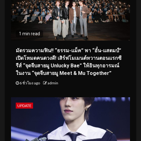
1 min read
มัดรวมความฟิน!! “ธรรม-แม็ค” พา “อั๋น-แสตมป์”
เปิดโหมดคนดวงดี! เสิร์ฟโมเมนต์หวานตอนแรกซี
รีส์ “จุดจีบสายมู Unlucky Bae” ให้อินทุกอารมณ์
ในงาน “จุดจีบสายมู Meet & Mu Together”
6 ชั่วโมง ago
admin
UPDATE