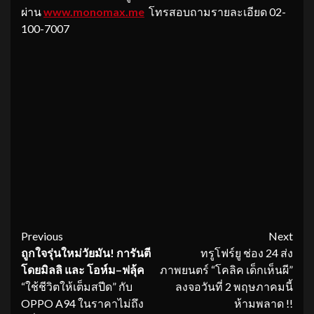
ผ่าน
www.monomax.me
โทรสอบถามรายละเอียด 02-
100-7007
Continue
Previous
Next
ถูกใจรุ่นใหม่วัยมัน
!
การันตี
ทรูโฟร์ยู ช่อง 24 ส่ง
Reading
โดย
มิลลิ
และ
โอห์ม
–
ฟลุ้ค
ภาพยนตร์ “โคลิค เด็กเห็นผี”
“ใช้ชีวิตให้เต็มสปีด” กับ
ลงจอวันที่ 2 พฤษภาคมนี้
OPPO A94 ในราคาไม่ถึง
ห้ามพลาด !!