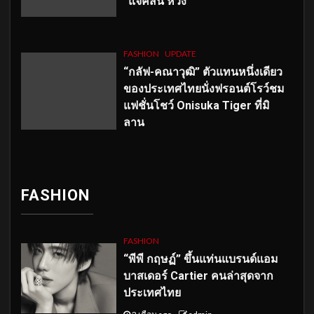
“แจ็คสัน หวัง”
FASHION
UPDATE
“กลัฟ-คณาวุฒิ” ตัวแทนหนึ่งเดียว
ของประเทศไทยนั่งฟรอนต์โรว์ชม
แฟชั่นโชว์ Onisuka Tiger ที่มิ
ลาน
FASHION
FASHION
“พีพี กฤษฏ์” ขึ้นแท่นแบรนด์แอม
บาสเดอร์ Cartier คนล่าสุดจาก
ประเทศไทย