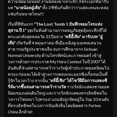
ความนิยมไม่น้อย! งานนี้ลองมาเจาะลึก 3 พระเอกที่มารับ
บท
“นายน้อยอู๋เสีย”
ทั้ง 3 ซีซั่นกันดีกว่าว่าแต่ละคนจะหล่อ
แซ่บกันขนาดไหน!!!
เริ่มที่ซีซั่นแรก
“
The Lost Tomb 1 บันทึกจอมโจรแห่ง
สุสาน ปี 1”
จุดเริ่มต้นตำนานการผจญภัยสุดลุ้นระทึกที่ได้
พระเอกดังสุดหล่อวัย 33 ปีอย่าง “
หลี่อี้เฟิง”
มารับบท
“อู๋
เสีย”
เกิดวันที่ 4 พฤษภาคม ที่เมืองเฉิงตู มณฑลเสฉวน
สาธารณรัฐประชาชนจีน จบการศึกษาจาก Sichuan
Normal University ด้านโทรทัศน์และภาพยนตร์ เข้าสู่
วงการด้วยการประกวด My Hero Contest ในปี 2007 ได้
อันดับที่ 8 แต่สามารถคว้ารางวัลผู้เข้าประกวดยอดนิยมไป
ครอง ก่อนจะได้เข้าสู่วงการเพลงและออกซิงเกิ้ลจนเป็นที่
รู้จักในวงกว้าง จากนั้น “
หลี่อี้เฟิง”
ได้โชว์ฝีมือการแสดงซี
รีส์มากขึ้นจนสามารถคว้ารางวัล
รางวัลนักแสดงชายยอด
นิยมของแผ่นดินใหญ่ และรางวัลนักแสดงทรงอิทธิพลใน
วงการโฆษณา ไปครอง! แถมยังถูกจัดอยู่ใน Top 10 คนดัง
ที่ทรงอิทธิพลในวงการบันเทิงจีนโดยนิตยสาร Forbes
China อีกด้วย!