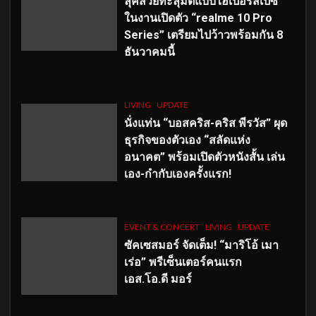
ลุคสวยทะลุมิติแบบไฮเปอร์สเปซ
ในงานเปิดตัว “realme 10 Pro
Series” เตรียมไปว้าวพร้อมกัน 8
ธันวาคมนี้
LIVING
UPDATE
นั่งแท่น “บอสคริส-คริส พีรวัส” ผุด
ธุรกิจของตัวเอง “สลัดแห่ง
อนาคต” พร้อมเปิดตัวหนังสั้น เล่น
เอง-กำกับเองครั้งแรก!
EVENT & CONCERT
LIVING
UPDATE
ซัคเซสมอร์ จัดเต็ม
!
“มาริโอ้ เมา
เร่อ” พรีเซ็นเตอร์คนแรก
เอส
.โอ.ดี มอร์