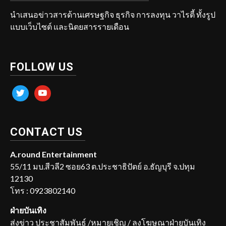
นำเสนอข่าวสารด้านเศรษฐกิจ ธุรกิจ การลงทุน วาไรตี้ ทั้งรูป
แบบเว็บไซต์ และนิตยสารรายเดือน
FOLLOW US
twitter
youtube
CONTACT US
A.round Entertainment
55/11 มบ.สีวลี2 ซอย63 ต.ประชาธิปัตย์ อ.ธัญบุรี จ.ปทุม
12130
โทร : 0923802140
ฝ่ายบันเทิง
ส่งข่าว ประชาสัมพันธ์ /หมายเชิญ / ลงโฆษณาฝ่ายบันเทิง