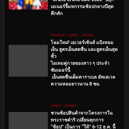
เอเนอร์จี้มหกรรมช้อปกลางปีสุด
คึกคัก
FASHION
LIVING
UPDATE
โฉมใหม่
! เอเวอร์เซ้นส์ แป้งหอม
เย็น สูตรเย็นสดชื่น และสูตรเย็นสุด
ขั้ว
ไอเทมคู่กายของสาว ๆ ประจำ
ซัมเมอร์นี้
เย็นสดชื่นเต็มคาราเบล อัพเลเวล
ความหอมยาวนาน
8
ชม.
LIVING
UPDATE
ชวนช้อปสินค้าจากโครงการใน
พระราชดำริ เปลี่ยนทุกการ
“ช้อป” เป็นการ “ให้” 6-12 ธ.ค. นี้