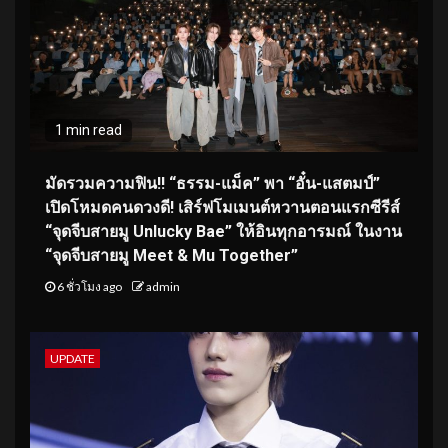
1 min read
มัดรวมความฟิน!! “ธรรม-แม็ค” พา “อั๋น-แสตมป์”
เปิดโหมดคนดวงดี! เสิร์ฟโมเมนต์หวานตอนแรกซีรีส์
“จุดจีบสายมู Unlucky Bae” ให้อินทุกอารมณ์ ในงาน
“จุดจีบสายมู Meet & Mu Together”
6 ชั่วโมง ago
admin
UPDATE