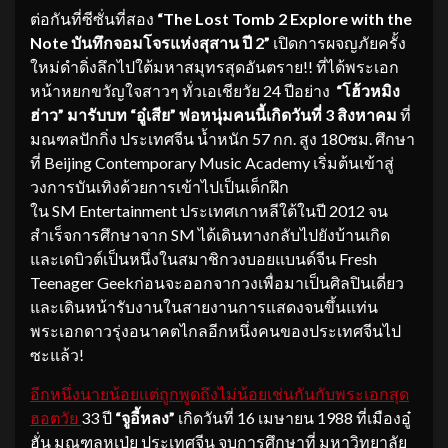
ต่อกันที่ซีซั่นที่สอง
“
The Lost Tomb 2 Explore with the
Note บันทึกจอมโจรแห่งสุสาน ปี 2”
เปิดการผจญภัยครั้ง
ใหม่ดำดิ่งลึกไปใต้มหาสมุทรสุดอันตราย!! ที่ได้พระเอก
หน้าหยกขวัญใจสาวๆ ทั่วเอเชียวัย 24 ปีอย่าง
“โฮ้วหมิง
ฮ่าว”
มารับบท
“อู๋เสีย”
พ่อหนุ่มคนนี้เกิดวันที่
3 สิงหาคม
ที่
มณฑลปักกิ่ง ประเทศจีน น้ำหนัก 57 กก. สูง 180ซม. ศึกษา
ที่ Beijing Contemporary Music Academy เริ่มต้นเข้าสู่
วงการบันเทิงด้วยการเข้าไปเป็นเด็กฝึก
ใน SM Entertainment ประเทศเกาหลีใต้ในปี 2012 จน
สำเร็จการศึกษาจาก SM ได้เดินทางกลับไปยังบ้านเกิด
และเดบิวต์เป็นหนึ่งในสมาชิกวงบอยแบนด์จีน Fresh
Teenager Geekก่อนจะออกจากวงเพื่อมาเป็นศิลปินเดี่ยว
และเดินหน้ารับงานในสายงานการแสดงจนขึ้นแท่น
พระเอกดาวรุ่งอนาคตไกลอีกหนึ่งคนของประเทศจีนไป
ซะแล้ว!
อีกหนึ่งนายน้อยแต่ถูกพูดถึงไม่น้อยเช่นกันกับพระเอกสุด
ฮอตวัย
33 ปี
“จูอี้หลง”
เกิดวันที่ 16 เมษายน 1988 ที่เมืองอู๋
ฮั่น มณฑลหูเป่ย ประเทศจีน จบการศึกษาที่ มหาวิทยาลัย