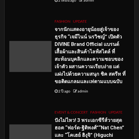
2 เดือน ago
admin
FASHION
UPDATE
จากนักแสดงอายุน้อยสู่เจ้าของ
ธุรกิจ “เจมีไนน์ นรวิชญ์” เปิดตัว
DIVINE Brand Official แบรนด์
เสื้อผ้าและสินค้าไลฟ์สไตล์ ที่
สะท้อนบุคลิกและความชอบของ
เจ้าตัว ผสานความเรียบง่าย แต่
แฝงไปด้วยความสนุก ชิค สตรีท ที่
ขอติดแกลมและเท่ตามแบบฉบับ
2 ปี ago
admin
EVENT & CONCERT
FASHION
UPDATE
ปังไม่ไหว! 3 พระเอกซีรีส์วายสุด
ฮอต “ฟอร์ด-ฐิติพงศ์”“Nat Chen”
และ “โคเฮย์ ฮิงุจิ” (Higuchi