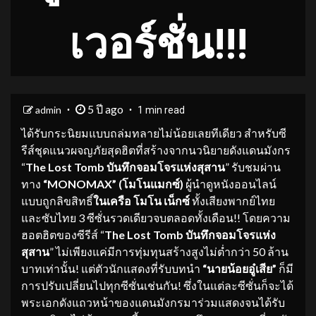
เวอร์ชั่น!!!
5 ปี ago
admin
1 min read
ได้รับกระนิยมแบบถล่มทลายไม่น้อยเลยทีเดียว สำหรับซี
รีส์ชุดแนวผจญภัยสุดฮิตที่สร้างจากนวนิยายดังแดนมังกร
“
The Lost Tomb บันทึกจอมโจรแห่งสุสาน
” รับชมผ่าน
ทาง
“
MONOMAX” (โมโนแมกซ์)
ผู้นำดูหนังออนไลน์
แบบถูกลิขสิทธิ์
ในเครือ โมโน เน็กซ์
ทั้งเสียงพากย์ไทย
และซับไทย 3 ซีซั่นรวดเดียวจบตลอดทั้งเดือน!! โดยความ
ฮอตฮิตของซีรีส์ “
The Lost Tomb บันทึกจอมโจรแห่ง
สุสาน
” ไม่เพียงแค่มีการทุ่มทุนสร้างสูงไม่ต่ำกว่า 50 ล้าน
บาทเท่านั้น! แต่ตัวนักแสดงที่รับบทนำ
“นายน้อยอู๋เสีย”
ก็มี
การปรับเปลี่ยนไปทุกซีซั่นเช่นกัน! ซึ่งในแต่ละซีซั่นก็จะได้
พระเอกดังแถวหน้าของแดนมังกรมาร่วมแสดงจนได้รับ