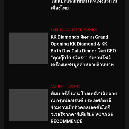
โลกเปิดแฟล็กชิปสโตร์แห่งแรกใน
เมืองไทย
EVENT & CONCERT
FASHION
KK Diamonds จัดงาน Grand
Opening KK Diamond & KK
Birth Day Gala Dinner โดย CEO
“คุณกุ๊กไก่ รวิสรา” จัดงานโชว์
เครื่องเพชรมูลค่าหลายล้านบาท
FASHION
UPDATE
คิมเบอร์ลี่ แอน โวลเทมัส เฉิดฉาย
ณ กรุงฟลอเรนซ์ ประเทศอิตาลี
ร่วมงานเปิดตัวคอลเลคชั่นไฮจิ
วเวลรีจากคาร์เทียร์LE VOYAGE
RECOMMENCÉ