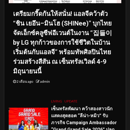
เตรียมกรี๊ดกันให้สนั่น! แอลจีคว้าตัว
“ชิน เยอึน–มินโฮ (SHINee)” บุกไทย
จัดเอ็กซ์คลูซีฟอีเวนต์ในงาน “집들이
by LG ทุกก้าวของการใช้ชีวิตในบ้าน
เริ่มต้นกับแอลจี” พร้อมทัพศิลปินไทย
ร่วมสร้างสีสัน ณ เซ็นทรัลเวิลด์ 4-9
มิถุนายนนี้
2 เดือน ago
admin
LIVING
UPDATE
เซ็นทรัลพัฒนา คว้าสองสาวนัก
แสดงสุดฮอต “ลีน่า-หมิว” รับ
ภารกิจ Campaign Ambassador
“Grand Grand Sale 2026” ปลุก