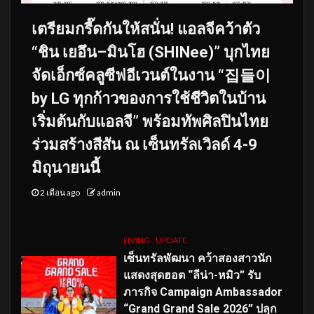
เตรียมกรี๊ดกันให้สนั่น! แอลจีคว้าตัว
“ชิน เยอึน–มินโฮ (SHINee)” บุกไทย
จัดเอ็กซ์คลูซีฟอีเวนต์ในงาน “집들이
by LG ทุกก้าวของการใช้ชีวิตในบ้าน
เริ่มต้นกับแอลจี” พร้อมทัพศิลปินไทย
ร่วมสร้างสีสัน ณ เซ็นทรัลเวิลด์ 4-9
มิถุนายนนี้
2 เดือน ago
admin
LIVING
UPDATE
เซ็นทรัลพัฒนา คว้าสองสาวนัก
แสดงสุดฮอต “ลีน่า-หมิว” รับ
ภารกิจ Campaign Ambassador
“Grand Grand Sale 2026” ปลุก