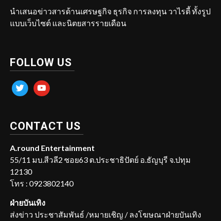
นำเสนอข่าวสารด้านเศรษฐกิจ ธุรกิจ การลงทุน วาไรตี้ ทั้งรูป
แบบเว็บไซต์ และนิตยสารรายเดือน
FOLLOW US
twitter
youtube
CONTACT US
A.round Entertainment
55/11 มบ.สีวลี2 ซอย63 ต.ประชาธิปัตย์ อ.ธัญบุรี จ.ปทุม
12130
โทร : 0923802140
ฝ่ายบันเทิง
ส่งข่าว ประชาสัมพันธ์ /หมายเชิญ / ลงโฆษณาฝ่ายบันเทิง