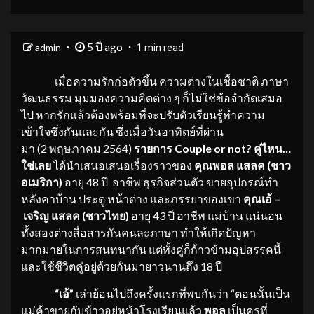
5 ปี ago
admin
1 min read
เมื่อความรักก่อตัวขึ้น ความต่างในเชื้อชาติ ภาษา
วัฒนธรรม มุมมองความคิดต่าง ๆ ก็ไม่ใช่ข้อจำกัดเสมอ
ไป หากรักแล้วต้องพร้อมที่จะปรับตัวเรียนรู้ทำความ
เข้าใจซึ่งกันและกัน ซึ่งเมื่อวันอาทิตย์ที่ผ่าน
มา (2 พฤษภาคม 2564)
รายการ
Couple or not? คู่ไหน…
ใช่เลย
ได้นำเสนอเสนอเรื่องราวของ
คุณพอล แสลค
(ชาว
อเมริกา)
อายุ 48 ปี อาชีพ ธุรกิจส่วนตัว ขายอุปกรณ์ทำ
หลังคาบ้าน ประตู หน้าต่าง และภรรยาของเขา
คุณเอ้
–
เจริญ แสลค
(ชาวไทย)
อายุ 43 ปี อาชีพ แม่บ้าน แน่นอน
ทั้งสองต่างสื่อสารกันคนละภาษา ทำให้เกิดปัญหา
มากมายในการสนทนากัน แต่ทั้งคู่ก็ก้าวข้ามอุปสรรคนี้
และใช้ชีวิตคู่อยู่ด้วยกันมายาวนานถึง 18 ปี
“เอ้”
เล่าย้อนไปถึงครั้งแรกที่พบกันว่า “ตอนนั้นเป็น
แม่ค้าขายกับข้าวอยู่หน้าโรงเรียนแล้ว
พอล
เป็นครูที่