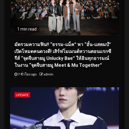
1 min read
มัดรวมความฟิน!! “ธรรม-แม็ค” พา “อั๋น-แสตมป์”
เปิดโหมดคนดวงดี! เสิร์ฟโมเมนต์หวานตอนแรกซี
รีส์ “จุดจีบสายมู Unlucky Bae” ให้อินทุกอารมณ์
ในงาน “จุดจีบสายมู Meet & Mu Together”
7 ชั่วโมง ago
admin
UPDATE