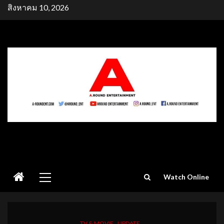
Skip
สิงหาคม 10, 2026
to
content
Primary
Watch Online
Menu
TV & MOVIE
UPDATE