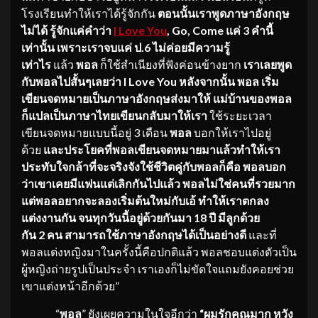
โรงเรียนทำให้เราได้รู้จักกัน
ตอนนั้นเราพูดภาษาอังกฤษ
ไม่ได้ รู้จักแค่คำว่า
I Love You
, Go, Come แค่ 3 คำนี้
เท่านั้น เพราะเราจบแค่ ป.6 ไม่ค่อยมีความรู้
เท่าไร
แล้ว
พอล
ก็ใช้สำเนียงที่ฟังค่อนข้างยาก
เราเลยพูด
กับพอลไปสั้นๆเลยว่า
I Love You หลังจากนั้น พอล เริ่ม
เขียนจดหมายเป็นภาษาอังกฤษส่งมาให้ แม่บ้านของพอล
ก็แปลเป็นภาษาไทยเขียนกลับมาให้เรา
ใช้ระยะเวลา
เขียนจดหมายแบบนี้อยู่ 3 เดือน
พอล
บอกให้เราไปอยู่
ด้วย
และประโยคที่พอลเขียนจดหมายมาแล้วทำให้เรา
ประทับใจกล้าที่จะจริงจังใช้ชีวิตคู่กับพอลก็คือ พอลบอก
ว่าเขาเคยมีแฟนแต่เลิกกันไปแล้ว พอลไม่ใช่คนที่รวยมาก
แต่พอลอยากจะลองเริ่มต้นใหม่กับเอ้ ทำให้เราตกลง
แต่งงานกัน จนทุกวันนี้อยู่ด้วยกันมา
18 ปี มีลูกด้วย
กัน 2 คน สามารถใช้ภาษาอังกฤษได้เป็นอย่างดี
และที่
พอลแต่งหญิงมาในครั้งนี้คือปกติแล้ว พอลชอบแต่งตัวเป็น
ผู้หญิงถ่ายรูปเป็นประจำ เราเองก็ไม่ขัดใจแถมยังคอยช่วย
เขาแต่งหน้าอีกด้วย”
“
พอล
” ยังเผยความในใจอีกว่า
“ผมรักคุณมาก หวัง