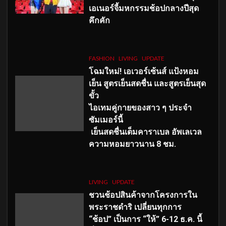
เอเนอร์จี้มหกรรมช้อปกลางปีสุด
คึกคัก
FASHION
LIVING
UPDATE
โฉมใหม่
! เอเวอร์เซ้นส์ แป้งหอม
เย็น สูตรเย็นสดชื่น และสูตรเย็นสุด
ขั้ว
ไอเทมคู่กายของสาว ๆ ประจำ
ซัมเมอร์นี้
เย็นสดชื่นเต็มคาราเบล อัพเลเวล
ความหอมยาวนาน
8
ชม.
LIVING
UPDATE
ชวนช้อปสินค้าจากโครงการใน
พระราชดำริ เปลี่ยนทุกการ
“ช้อป” เป็นการ “ให้” 6-12 ธ.ค. นี้