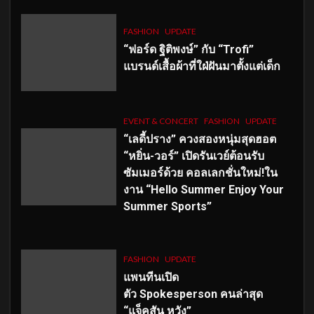
FASHION
UPDATE
“ฟอร์ด ฐิติพงษ์” กับ “Trofi”
แบรนด์เสื้อผ้าที่ใฝ่ฝันมาตั้งแต่เด็ก
EVENT & CONCERT
FASHION
UPDATE
“เลดี้ปราง” ควงสองหนุ่มสุดฮอต
“หยิ่น-วอร์” เปิดรันเวย์ต้อนรับ
ซัมเมอร์ด้วย คอลเลกชั่นใหม่!ใน
งาน “Hello Summer Enjoy Your
Summer Sports”
FASHION
UPDATE
แพนทีนเปิด
ตัว
Spokesperson คนล่าสุด
“แจ็คสัน หวัง”