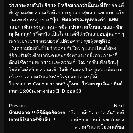
ว่าเราจะคบกันไปอีก 18 ปี หรือมากกว่านั้นนะที่รัก”
ก่อนที่
ทั้งคู่จะแสดงความรักด้วยการจูบแบบสุดหวานซาบซ่านใจ
จนแขกรับเชิญอย่าง
“ปุ้ย
–
พิมลวรรณ หุ่นทองคำ
, แพท –
ณปภา ตันตระกูล
, นุ่น – รมิดา ประภาสโนบล , บอย – พิษ
ณุ นิ่มสกุล”
กรี๊ดสนั่น เป็นโมเมนต์ที่น่ารักและอบอุ่นมาก ๆ
เพราะบรรยากาศอบอวลไปด้วยความสุขฟุ้งสตูดิโอ
ในความสัมพันธ์ไม่ว่าจะคบกับใคร รูปแบบไหนก็ต้อง
รู้จักปรับตัวเข้าหากันคนละครึ่งทาง หากยิ่งต่างภาษาก็
ต้องใช้ความพยายามและความตั้งใจมากขึ้นเพื่อเรียนรู้
ไลฟ์สไตล์สร้างความเข้าใจซึ่งกันและกันอยู่เสมอ ติดตาม
เรื่องราวความรักแสนทัชใจรูปแบบต่าง ๆ ได้
ใน
รายการ Couple or not? คู่ไหน…ใช่เลย ทุกวันอาทิตย์
เวลา 16:00น. ทาง ช่อง 3HD ช่อง 33
Continue
Previous
Next
ห้ามพลาด
!!! ซีรีส์สุดฮิตจาก
“ดีเจดาด้า” ควง “เจสัน” ว่าที่
Reading
เกาหลีในเวอร์ชั่นจีน!!!
สามีชาวเกาหลี เผยเส้นทาง
ความรักและโมเม้นท์ขอ