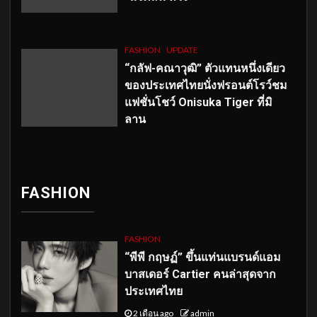
FASHION
UPDATE
“กลัฟ-คณาวุฒิ” ตัวแทนหนึ่งเดียว
ของประเทศไทยนั่งฟรอนต์โรว์ชม
แฟชั่นโชว์ Onisuka Tiger ที่มิ
ลาน
FASHION
FASHION
“พีพี กฤษฏ์” ขึ้นแท่นแบรนด์แอม
บาสเดอร์ Cartier คนล่าสุดจาก
ประเทศไทย
2 เดือน ago
admin