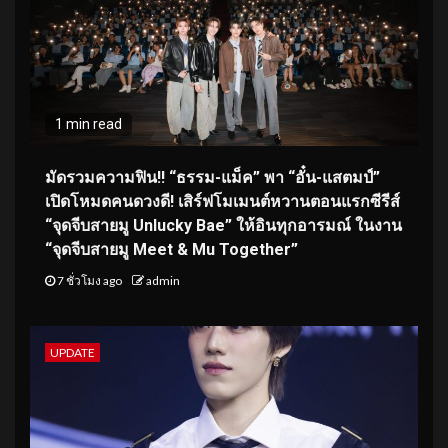
1 min read
มัดรวมความฟิน!! “ธรรม-แม็ค” พา “อั๋น-แสตมป์”
เปิดโหมดคนดวงดี! เสิร์ฟโมเมนต์หวานตอนแรกซีรีส์
“จุดจีบสายมู Unlucky Bae” ให้อินทุกอารมณ์ ในงาน
“จุดจีบสายมู Meet & Mu Together”
7 ชั่วโมง ago
admin
UPDATE