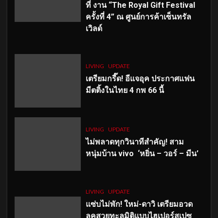
ที่ งาน “The Royal Gift Festival
ครั้งที่ 4” ณ ศูนย์การค้าเซ็นทรัล
เวิลด์
LIVING
UPDATE
เตรียมกรี๊ด! อีแจอุค ประกาศแฟน
มีตติ้งในไทย 4 กพ 66 นี้
LIVING
UPDATE
ไม่พลาดทุกวินาทีสำคัญ
! สาม
หนุ่มบ้าน vivo ‘หยิ่น – วอร์ – มีน’
LIVING
UPDATE
แซ่บไม่พัก! ใหม่-ดาวิ เตรียมอวด
ลุคสวยทะลุมิติแบบไฮเปอร์สเปซ