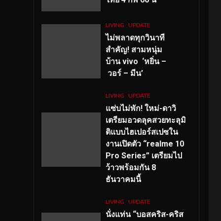
LIVING
UPDATE
ไม่พลาดทุกวินาที
สำคัญ
! สามหนุ่ม
บ้าน vivo ‘หยิ่น –
วอร์ – มีน’
LIVING
UPDATE
แซ่บไม่พัก! ใหม่-ดาวิ
เตรียมอวดลุคสวยทะลุมิ
ติแบบไฮเปอร์สเปซใน
งานเปิดตัว “realme 10
Pro Series” เตรียมไป
ว้าวพร้อมกัน 8
ธันวาคมนี้
LIVING
UPDATE
นั่งแท่น “บอสคริส-คริส