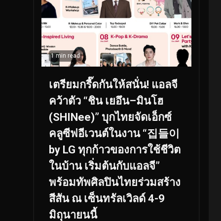
1 min read
เตรียมกรี๊ดกันให้สนั่น! แอลจี
คว้าตัว “ชิน เยอึน–มินโฮ
(SHINee)” บุกไทยจัดเอ็กซ์
คลูซีฟอีเวนต์ในงาน “집들이
by LG ทุกก้าวของการใช้ชีวิต
ในบ้าน เริ่มต้นกับแอลจี”
พร้อมทัพศิลปินไทยร่วมสร้าง
สีสัน ณ เซ็นทรัลเวิลด์ 4-9
มิถุนายนนี้