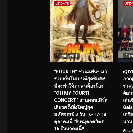
UPDATE
UPD
1 min read
1 m
“FOURTH” ชวนแฟนๆ มา
iQIY
ร่วมเก็บโมเมนต์สุดพิเศษ!
ภาณุ
ที่จะทำให้ทุกคนต้องร้อง
ร่าพ
“OH MY FOURTH
ต้อน
CONCERT” งานคอนเสิร์ต
เด่น
เดี่ยวครั้งยิ่งใหญ่สุด
Gala
มหัศจรรย์ 3 วัน 16-17-18
เตรี
ตุลาคมนี้ ปักหมุดกดบัตร
นาน
16 สิงหาคมนี้!!
12 ช