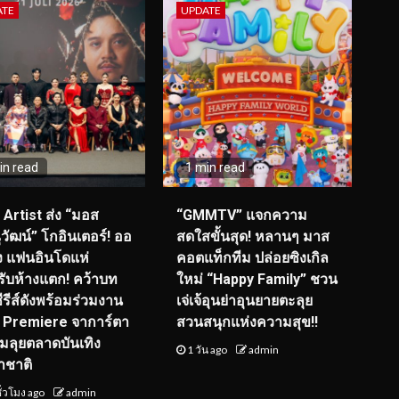
ATE
UPDATE
in read
1 min read
I Artist ส่ง “มอส
“GMMTV” แจกความ
วัฒน์” โกอินเตอร์! ออ
สดใสขั้นสุด! หลานๆ มาส
ุ่ง แฟนอินโดแห่
คอตแท็กทีม ปล่อยซิงเกิล
รับห้างแตก! คว้าบท
ใหม่ “Happy Family” ชวน
ซีรีส์ดังพร้อมร่วมงาน
เจ่เจ้อุนย่าอุนยายตะลุย
 Premiere จาการ์ตา
สวนสนุกแห่งความสุข!!
ยมลุยตลาดบันเทิง
1 วัน ago
admin
าชาติ
ั่วโมง ago
admin