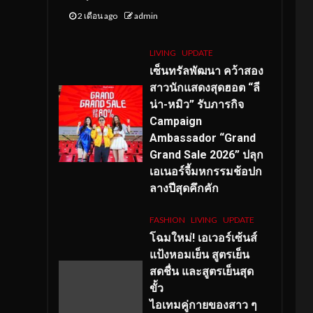
2 เดือน ago
admin
LIVING
UPDATE
เซ็นทรัลพัฒนา คว้าสอง
สาวนักแสดงสุดฮอต “ลี
น่า-หมิว” รับภารกิจ
Campaign
Ambassador “Grand
Grand Sale 2026” ปลุก
เอเนอร์จี้มหกรรมช้อปก
ลางปีสุดคึกคัก
FASHION
LIVING
UPDATE
โฉมใหม่
! เอเวอร์เซ้นส์
แป้งหอมเย็น สูตรเย็น
สดชื่น และสูตรเย็นสุด
ขั้ว
ไอเทมคู่กายของสาว ๆ