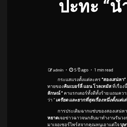
ปะทะ “น้ำ
5 ปี ago
admin
1 min read
กระแสแรงตั้งแต่ละคร
“สองเสน่หา”
ทายของ
คิมเบอร์ลี่ แอน โวลเทมัส
ที่เรื่อ
ลักษณ์ ”
คาแรกเตอร์ทั้งดีทั้งร้าย แถมคว
ว่า
“
เครียด และยากที่สุดเรื่องหนึ่งตั้งแต่
การประเดิมฉากแซ่บของสองเสน่หาในสัปดา
หยาด
เจอข่าวฉาวจนกลับมาทำงานรันวงการบ
มาเจอเซอร์ไพร์สจากคุณหนูเอาแต่ใจ
บุษ