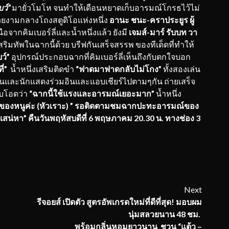
ว์”
มายั่วโมโห จนทำให้เดือนหยาดเก็บอารมณ์โกรธไว้ไม่
สวยงามกลางโถงสตูดิโอแห่งหนึ่ง
อานะ ชนะ-คราประยูร ผู้
จากคิมเบอร์ลี่และน้ำหนึ่งแล้ว ยังมี
เจมส์-มาร์ รับบท วา
ริมทัพในฉากนี้ด้วย บรีฟกันเสร็จสรรพ ของทีเด็ดที่ทำให้
ว์”
อุปกรณ์ประกอบฉากที่คิมเบอร์ลี่เห็นถึงกับตกใจบอก
ี่”
น้ำหนึ่งเสริมติดขำ
“ฟาดมาฟาดกลับไม่โกง”
ทั้งสองเล่น
มงานและนักแสดงร่วมอินและแอบเชียร์ไปตามๆกัน ถ่ายเสร็จ
ับโอดว่า
“ฉากนี้ใช้แรงและอารมณ์เยอะมาก”
น้ำหนึ่ง
ขนของหนูค่ะ (หัวเราะ) ” รอติดตามชมฉากปะทะอารมณ์ของ
องเสน่หา” คืนวันพฤหัสบดีที่ 6 พฤษภาคม 20.30 น. ทางช่อง 3
Next
รีจอยส์ เปิดตัว สูตรอัพเกรดใหม่ที่ดีที่สุด
!
มอบผม
นุ่มสลวยนาน
48
ชม
.
พร้อมกลิ่นหอมยาวนาน ชวน
“
แต้ว
–