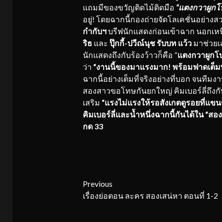
แถมมีของขวัญติดไม้ติดมือ
“แตงกวาผูกโบ
อยู่! โดยฉากนี้กองถ่ายจัดโลเคชั่นอย่าง
กำกับฯ
บรีฟนักแสดงก่อนเข้าฉาก นอกเหนือ
ริธ
และ
ปุ๊กกี้-ปวีณ์นุช รับบท แว้ว
มาช่วยเส
นักแสดงถึงกับร้องว้าวก็คือ “
แตงกวาผูกโบ
ว่า
“งานนี้ของมาแรงมาก! พร้อมฟาดเต็มท
ฉากนี้อย่างเต็มที่จริงอย่างที่บอก จนที
สองสาวขอโทษกันยกใหญ่ คิมเบอร์ลี่ถึงก
เสริม
“แรงไม่แรงให้รอสังเกตดูรอยที่แ
คิมเบอร์ลี่และน้ำหนึ่งฉากนี้กันได้ใน “ส
กด 33
Continue
Previous
เรื่องย่อตอน ละคร สองเสน่หา ตอนที่ 1-2
Reading