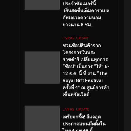
ประจำซัมเมอร์นี้
เย็นสดชื่นเต็มคาราเบล
อัพเลเวลความหอม
ยาวนาน
8
ชม.
LIVING
UPDATE
ชวนช้อปสินค้าจาก
โครงการในพระ
ราชดำริ เปลี่ยนทุกการ
“ช้อป” เป็นการ “ให้” 6-
12 ธ.ค. นี้ ที่ งาน “The
Royal Gift Festival
ครั้งที่ 4” ณ ศูนย์การค้า
เซ็นทรัลเวิลด์
LIVING
UPDATE
เตรียมกรี๊ด! อีแจอุค
ประกาศแฟนมีตติ้งใน
ไทย 4 กพ 66 นี้