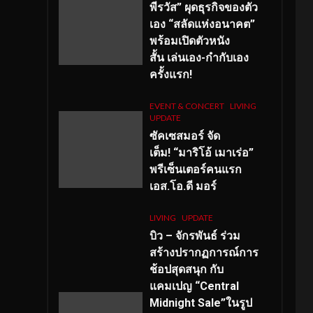
พีรวัส” ผุดธุรกิจของตัว
เอง “สลัดแห่งอนาคต”
พร้อมเปิดตัวหนัง
สั้น เล่นเอง-กำกับเอง
ครั้งแรก!
EVENT & CONCERT
LIVING
UPDATE
ซัคเซสมอร์ จัด
เต็ม
!
“มาริโอ้ เมาเร่อ”
พรีเซ็นเตอร์คนแรก
เอส
.โอ.ดี มอร์
LIVING
UPDATE
บิว – จักรพันธ์ ร่วม
สร้างปรากฏการณ์การ
ช้อปสุดสนุก กับ
แคมเปญ “Central
Midnight Sale”ในรูป