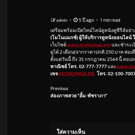
5 ปี ago
admin
1 min read
เตรียมพร้อมเปิดไทม์ไลน์ดูหนังดูซีรีส์อย่
(โมโนแมกซ์)
ผู้ให้บริการดูหนังออนไลน์
เว็บไซต์
www.monomax.me
และชำระเง
ดูได้ 2 เดือน(จากราคาปกติ 250 บาท ต่อเ
ตั้งแต่วันนี้ ถึง 31 กรกฎาคม 2564 นี้ สอบถ
พาณิชย์ โทร. 02-777-7777
และ
www.mo
เพจ
MONOMAX.ME
โทร. 02-100-700
Continue
Previous
ส่องภาพสวย “
อั้ม-พัชราภา
”
Reading
ใส่ความเห็น