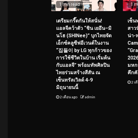
1 min read
1 m
เตรียมกรี๊ดกันให้สนั่น!
เซ็น
แอลจีคว้าตัว “ชิน เยอึน–มิ
สาวน
นโฮ (SHINee)” บุกไทยจัด
น่า-
เอ็กซ์คลูซีฟอีเวนต์ในงาน
Cam
“집들이 by LG ทุกก้าวของ
“Gra
การใช้ชีวิตในบ้าน เริ่มต้น
2026”
กับแอลจี” พร้อมทัพศิลปิน
มหกร
ไทยร่วมสร้างสีสัน ณ
คึกค
เซ็นทรัลเวิลด์ 4-9
2 เด
มิถุนายนนี้
2 เดือน ago
admin