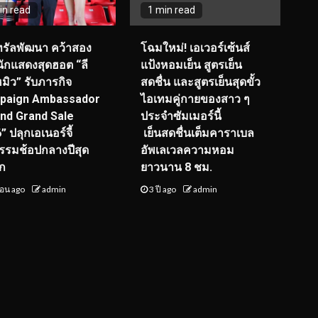
in read
1 min read
ทรัลพัฒนา คว้าสอง
โฉมใหม่
! เอเวอร์เซ้นส์
ักแสดงสุดฮอต “ลี
แป้งหอมเย็น สูตรเย็น
หมิว” รับภารกิจ
สดชื่น และสูตรเย็นสุดขั้ว
paign Ambassador
ไอเทมคู่กายของสาว ๆ
nd Grand Sale
ประจำซัมเมอร์นี้
 ปลุกเอเนอร์จี้
เย็นสดชื่นเต็มคาราเบล
รมช้อปกลางปีสุด
อัพเลเวลความหอม
ัก
ยาวนาน
8
ชม.
ือน ago
admin
3 ปี ago
admin