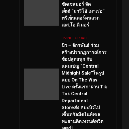
ซัคเซสมอร์ จัด
เต็ม
!
“มาริโอ้ เมาเร่อ”
พรีเซ็นเตอร์คนแรก
เอส
.โอ.ดี มอร์
LIVING
UPDATE
บิว – จักรพันธ์ ร่วม
สร้างปรากฏการณ์การ
ช้อปสุดสนุก กับ
แคมเปญ “Central
Midnight Sale”ในรูป
แบบ On The Way
Live ครั้งแรก! ผ่าน Tik
Tok Central
Department
Storeส่ง #บะบิวไป
เซ็นทรัลมิดไนท์เซล
ทะยานติดเทรนด์ทวิต
เตอร์!