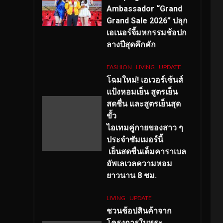
Ambassador “Grand
Grand Sale 2026” ปลุก
เอเนอร์จี้มหกรรมช้อปก
ลางปีสุดคึกคัก
FASHION
LIVING
UPDATE
โฉมใหม่
! เอเวอร์เซ้นส์
แป้งหอมเย็น สูตรเย็น
สดชื่น และสูตรเย็นสุด
ขั้ว
ไอเทมคู่กายของสาว ๆ
ประจำซัมเมอร์นี้
เย็นสดชื่นเต็มคาราเบล
อัพเลเวลความหอม
ยาวนาน
8
ชม.
LIVING
UPDATE
ชวนช้อปสินค้าจาก
โครงการในพระ