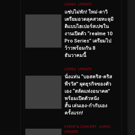
LIVING
UPDATE
แซ่บไม่พัก! ใหม่-ดาวิ
เตรียมอวดลุคสวยทะลุมิ
ติแบบไฮเปอร์สเปซใน
งานเปิดตัว “realme 10
Pro Series” เตรียมไป
ว้าวพร้อมกัน 8
ธันวาคมนี้
LIVING
UPDATE
นั่งแท่น “บอสคริส-คริส
พีรวัส” ผุดธุรกิจของตัว
เอง “สลัดแห่งอนาคต”
พร้อมเปิดตัวหนัง
สั้น เล่นเอง-กำกับเอง
ครั้งแรก!
EVENT & CONCERT
LIVING
UPDATE