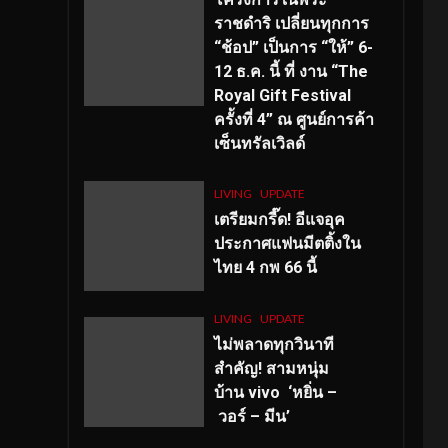
ราชดำริ เปลี่ยนทุกการ
“ช้อป” เป็นการ “ให้” 6-
12 ธ.ค. นี้ ที่ งาน “The
Royal Gift Festival
ครั้งที่ 4” ณ ศูนย์การค้า
เซ็นทรัลเวิลด์
LIVING
UPDATE
เตรียมกรี๊ด! อีแจอุค
ประกาศแฟนมีตติ้งใน
ไทย 4 กพ 66 นี้
LIVING
UPDATE
ไม่พลาดทุกวินาที
สำคัญ
! สามหนุ่ม
บ้าน vivo ‘หยิ่น –
วอร์ – มีน’