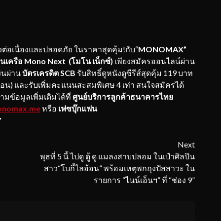
างต่อเนื่องและปลอดภัย ในราคาสุดคุ้ม!กับ“
MONOMAX”
 ในเครือ Mono Next (โมโน เน็กซ์)
เพียงสมัครออนไลน์ผ่าน
ินผ่าน
บัตรเครดิต SCB
รับสิทธิ์ดูหนังดูซีรีส์สุดคุ้ม 119 บาท
ดือน) และรับเพิ่มคะแนนสะสมพิเศษ 4 เท่า สนใจสมัครได้
ามข้อมูลเพิ่มเติมได้ที่
ศูนย์บริการลูกค้าธนาคารไทย
nomax.me
หรือ
เฟซบุ๊กแฟน
7
Next
พุธที่ 5 นี้ ไปดู ดู้ ดู แมลงสาบปลอม ในเป๋าศิลปิน
สาว“โบกี้ไลอ้อน” พร้อมเหตุพกถุงปัสสาวะ ใน
รายการ “ไนน์เอ็นฯ” ที่ “ช่อง 9”