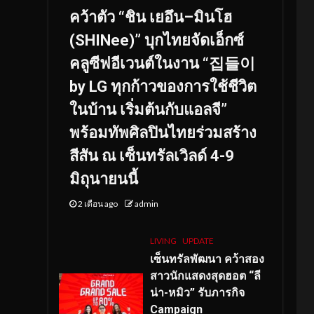
คว้าตัว “ชิน เยอึน–มินโฮ
(SHINee)” บุกไทยจัดเอ็กซ์
คลูซีฟอีเวนต์ในงาน “집들이
by LG ทุกก้าวของการใช้ชีวิต
ในบ้าน เริ่มต้นกับแอลจี”
พร้อมทัพศิลปินไทยร่วมสร้าง
สีสัน ณ เซ็นทรัลเวิลด์ 4-9
มิถุนายนนี้
2 เดือน ago
admin
LIVING
UPDATE
เซ็นทรัลพัฒนา คว้าสอง
สาวนักแสดงสุดฮอต “ลี
น่า-หมิว” รับภารกิจ
Campaign