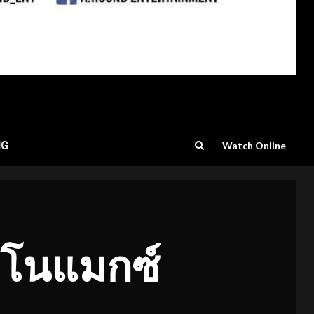
NG
Watch Online
 โมโนแมกซ์