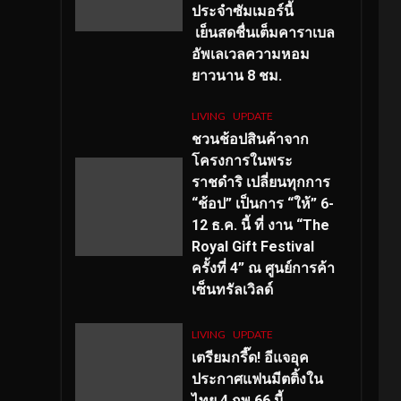
ประจำซัมเมอร์นี้
เย็นสดชื่นเต็มคาราเบล
อัพเลเวลความหอม
ยาวนาน
8
ชม.
LIVING
UPDATE
ชวนช้อปสินค้าจาก
โครงการในพระ
ราชดำริ เปลี่ยนทุกการ
“ช้อป” เป็นการ “ให้” 6-
12 ธ.ค. นี้ ที่ งาน “The
Royal Gift Festival
ครั้งที่ 4” ณ ศูนย์การค้า
เซ็นทรัลเวิลด์
LIVING
UPDATE
เตรียมกรี๊ด! อีแจอุค
ประกาศแฟนมีตติ้งใน
ไทย 4 กพ 66 นี้