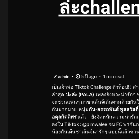
ล่ะchall
5 ปี ago
admin
1 min read
เป็นเจ้าพ่อ Tiktok Challenge ตัวท็อป!! ส
ล่าสุด
ป่ะล่ะ (
PALA)
เพลงจังหวะน่ารักๆ 
จะชวนแฟนๆ มาชาเล้นจ์เต้นตามด้วยกันใ
กันมากมาย หนุ่ม
กัน-
อรรถพันธ์ พูลสวัสดิ
อดุลกิตติพร
แล้ว ยังจัดหนักความน่ารักเ
ลงใน Tiktok : @pimwalee จน FC พากันกรี
น้องกันเต้นชาเล้นจ์น่ารักๆ แบบนี้แล้วชวน
…