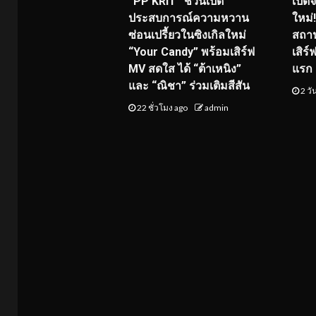
“PP KRIT” ชวนเปิด
เปิด
ประสบการณ์ความหวาน
ใหม่
ซ่อนเปรี้ยวในซิงเกิลใหม่
สถาน
“Your Candy” พร้อมเสิร์ฟ
เสิร
MV สดใส ได้ “ต้าเหนิง”
แรก 8
และ “ณิชา” ร่วมเติมสีสัน
2 วั
22 ชั่วโมง ago
admin