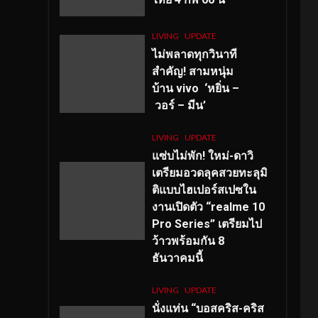
LIVING
UPDATE
ไม่พลาดทุกวินาที
สำคัญ
! สามหนุ่ม
บ้าน vivo ‘หยิ่น –
วอร์ – มีน’
LIVING
UPDATE
แซ่บไม่พัก! ใหม่-ดาวิ
เตรียมอวดลุคสวยทะลุมิ
ติแบบไฮเปอร์สเปซใน
งานเปิดตัว “realme 10
Pro Series” เตรียมไป
ว้าวพร้อมกัน 8
ธันวาคมนี้
LIVING
UPDATE
นั่งแท่น “บอสคริส-คริส