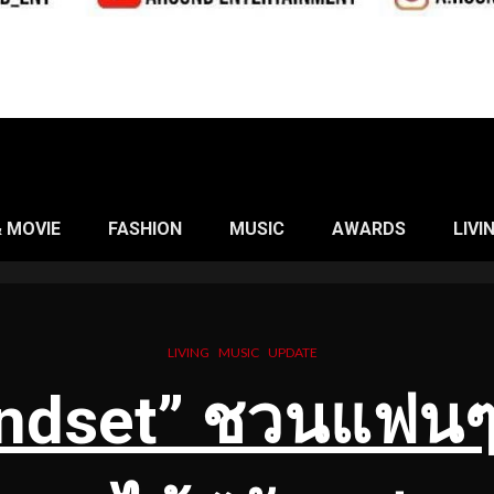
& MOVIE
FASHION
MUSIC
AWARDS
LIVI
LIVING
MUSIC
UPDATE
ndset” ชวนแฟนๆ 