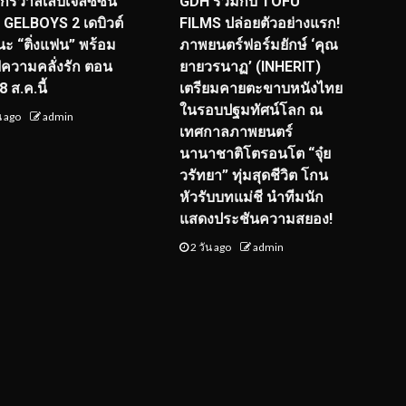
จักรวาลเล็บเจลซีซัน
GDH ร่วมกับ TOFU
! GELBOYS 2 เดบิวต์
FILMS ปล่อยตัวอย่างแรก!
ะ “ติ่งแฟน” พร้อม
ภาพยนตร์ฟอร์มยักษ์ ‘คุณ
์ฟความคลั่งรัก ตอน
ยายวรนาฏ’ (INHERIT)
 ส.ค.นี้
เตรียมคายตะขาบหนังไทย
ในรอบปฐมทัศน์โลก ณ
น ago
admin
เทศกาลภาพยนตร์
นานาชาติโตรอนโต “จุ๋ย
วรัทยา” ทุ่มสุดชีวิต โกน
หัวรับบทแม่ชี นำทีมนัก
แสดงประชันความสยอง!
2 วัน ago
admin