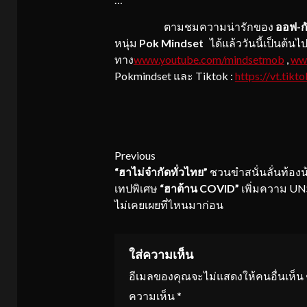
ตามชมความน่ารักของ
ออฟ-ก
หนุ่ม
Pok
Mindset
ได้แล้ววันนี้เป็นต้นไ
ทาง
www.youtube.com/mindsetmob
,
ww
Pokmindset และ Tiktok :
https://vt.ti
Continue
Previous
“ฮาไม่จำกัดทั่วไทย”
ชวนขำสนั่นลั่นท้องน
Reading
เทปพิเศษ
“ฮาต้าน
COVID”
เพิ่มความ UNS
ไม่เคยเผยที่ไหนมาก่อน
ใส่ความเห็น
อีเมลของคุณจะไม่แสดงให้คนอื่นเห็น
ความเห็น
*