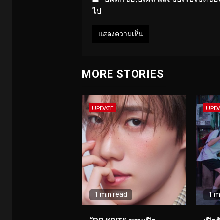
ไป
MORE STORIES
UPDATE
UPD
1 min read
1 m