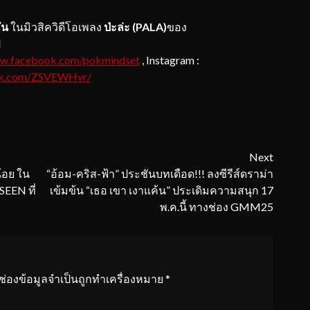
ัน
ในมิวสิควิดีโอเพลง
ป่ะล่ะ (PALA)
ของ
ป
w.facebook.com/pokmindset
, Instagram :
ktok.com/ZSVEWHvr/
Next
้อย ใน
“อ้อม-คริส-ฟ้า” ประชันบทเดือด!!! ลงซีรีส์ดราม่า
EEN ที่
เข้มข้น “เธอ เขา เงาแค้น” ประเดิมความสนุก 17
พ.ค.นี้ ทางช่อง GMM25
ช่องข้อมูลจำเป็นถูกทำเครื่องหมาย
*