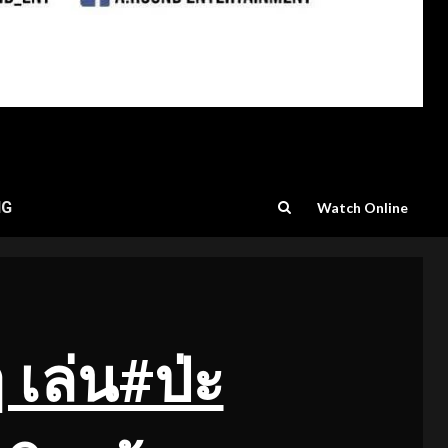
NG
Watch Online
เล่น#ป่ะ