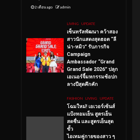
2 เดือน ago
admin
LIVING
UPDATE
เซ็นทรัลพัฒนา คว้าสอง
สาวนักแสดงสุดฮอต “ลี
น่า-หมิว” รับภารกิจ
Campaign
Ambassador “Grand
Grand Sale 2026” ปลุก
เอเนอร์จี้มหกรรมช้อปก
ลางปีสุดคึกคัก
FASHION
LIVING
UPDATE
โฉมใหม่
! เอเวอร์เซ้นส์
แป้งหอมเย็น สูตรเย็น
สดชื่น และสูตรเย็นสุด
ขั้ว
ไอเทมคู่กายของสาว ๆ