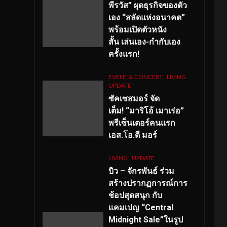
พีรวัส” ผุดธุรกิจของตัว
เอง “สลัดแห่งอนาคต”
พร้อมเปิดตัวหนัง
สั้น เล่นเอง-กำกับเอง
ครั้งแรก!
EVENT & CONCERT
LIVING
UPDATE
ซัคเซสมอร์ จัด
เต็ม
!
“มาริโอ้ เมาเร่อ”
พรีเซ็นเตอร์คนแรก
เอส
.โอ.ดี มอร์
LIVING
UPDATE
บิว – จักรพันธ์ ร่วม
สร้างปรากฏการณ์การ
ช้อปสุดสนุก กับ
แคมเปญ “Central
Midnight Sale”ในรูป