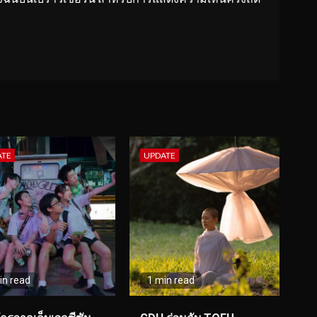
ATE
UPDATE
in read
1 min read