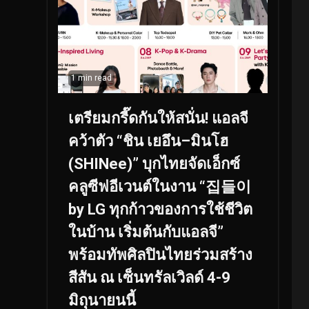
1 min read
เตรียมกรี๊ดกันให้สนั่น! แอลจี
คว้าตัว “ชิน เยอึน–มินโฮ
(SHINee)” บุกไทยจัดเอ็กซ์
คลูซีฟอีเวนต์ในงาน “집들이
by LG ทุกก้าวของการใช้ชีวิต
ในบ้าน เริ่มต้นกับแอลจี”
พร้อมทัพศิลปินไทยร่วมสร้าง
สีสัน ณ เซ็นทรัลเวิลด์ 4-9
มิถุนายนนี้