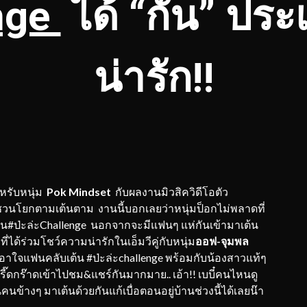
enge
ได้ “กัน” ประ
น่ารัก!!
ำหรับหนุ่ม
Pok Mindset
กับผลงานมิวสิควิดีโอตัว
ชวนโยกตามเต้นตาม งานนี้บอกเลยว่าหนุ่มป็อกไม่พลาดที่
น#ป่ะล่ะChallenge นอกจากจะมีแฟนๆ แห่กันเข้ามาเต้น
์
ที่ได้ร่วมโชว์ความน่ารักในเอ็มวีคู่กับหนุ่ม
ออฟ-จุมพล
อาใจแฟนคลับเต้น #ป่ะล่ะchallenge พร้อมกับน้องสาวแท้ๆ
๊ดกร๊าดเข้าไปชม&แชร์กันมากมาย.. เอ้า!! เบบี๋คนไหนดู
คนข้างๆ มาเต้นด้วยกันแก้เบื่อตอนอยู่บ้านช่วงนี้ได้เลยน๊า