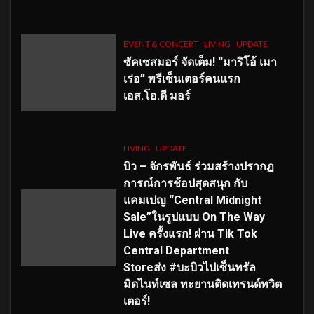
EVENT & CONCERT
LIVING
UPDATE
ซัคเซสมอร์ จัดเต็ม
!
“มาริโอ้ เมา
เร่อ” พรีเซ็นเตอร์คนแรก
เอส
.โอ.ดี มอร์
LIVING
UPDATE
บิว – จักรพันธ์ ร่วมสร้างปรากฏ
การณ์การช้อปสุดสนุก กับ
แคมเปญ “Central Midnight
Sale”ในรูปแบบ On The Way
Live ครั้งแรก! ผ่าน Tik Tok
Central Department
Storeส่ง #บะบิวไปเซ็นทรัล
มิดไนท์เซล ทะยานติดเทรนด์ทวิต
เตอร์!