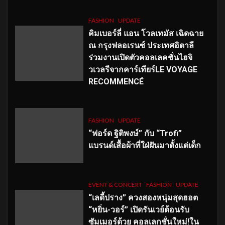
FASHION
UPDATE
คิมเบอร์ลี่ แอน โวลเทมัส เฉิดฉาย
ณ กรุงฟลอเรนซ์ ประเทศอิตาลี
ร่วมงานเปิดตัวคอลเลคชั่นไฮจิ
วเวลรีจากคาร์เทียร์LE VOYAGE
RECOMMENCÉ
FASHION
UPDATE
“ฟอร์ด ฐิติพงษ์” กับ “Trofi”
แบรนด์เสื้อผ้าที่ใฝ่ฝันมาตั้งแต่เด็ก
EVENT & CONCERT
FASHION
UPDATE
“เลดี้ปราง” ควงสองหนุ่มสุดฮอต
“หยิ่น-วอร์” เปิดรันเวย์ต้อนรับ
ซัมเมอร์ด้วย คอลเลกชั่นใหม่!ใน