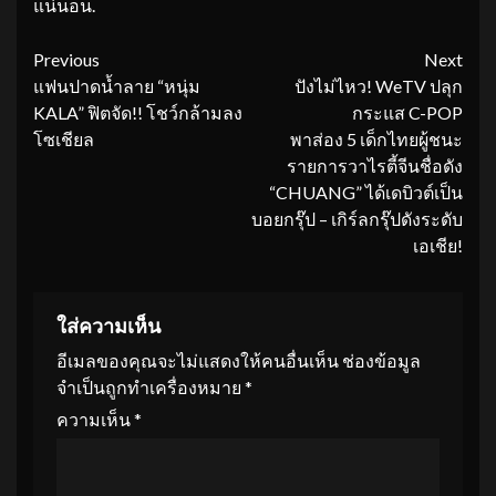
แน่นอน.
Continue
Previous
Next
แฟนปาดน้ำลาย “หนุ่ม
ปังไม่ไหว! WeTV ปลุก
Reading
KALA” ฟิตจัด!! โชว์กล้ามลง
กระแส C-POP
โซเชียล
พาส่อง 5 เด็กไทยผู้ชนะ
รายการวาไรตี้จีนชื่อดัง
“CHUANG” ได้เดบิวต์เป็น
บอยกรุ๊ป – เกิร์ลกรุ๊ปดังระดับ
เอเชีย!
ใส่ความเห็น
อีเมลของคุณจะไม่แสดงให้คนอื่นเห็น
ช่องข้อมูล
จำเป็นถูกทำเครื่องหมาย
*
ความเห็น
*