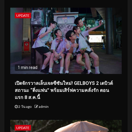
UPDATE
1 min read
เปิดจักรวาลเล็บเจลซีซันใหม่! GELBOYS 2 เดบิวต์
สถานะ “ติ่งแฟน” พร้อมเสิร์ฟความคลั่งรัก ตอน
แรก 8 ส.ค.นี้
2 วัน ago
admin
UPDATE