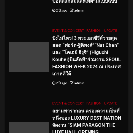
ขอติดแกลมและเท่ตามแบบฉบับ
2 ปี ago
admin
EVENT & CONCERT
FASHION
UPDATE
ปังไม่ไหว! 3 พระเอกซีรีส์วายสุด
ฮอต “ฟอร์ด-ฐิติพงศ์”“Nat Chen”
และ “โคเฮย์ ฮิงุจิ” (Higuchi
Kouhei)บินลัดฟ้าร่วมงาน SEOUL
FASHION WEEK 2024 ณ ประเทศ
เกาหลีใต้
2 ปี ago
admin
EVENT & CONCERT
FASHION
UPDATE
สยามพารากอน ครองความเป็นที่
หนึ่งของ LUXURY DESTINATION
จัดงาน “SIAM PARAGON THE
LUXE HALL OPENING