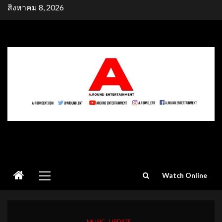
Skip
สิงหาคม 8, 2026
to
content
Primary
Watch Online
Menu
MUSIC
UPDATE