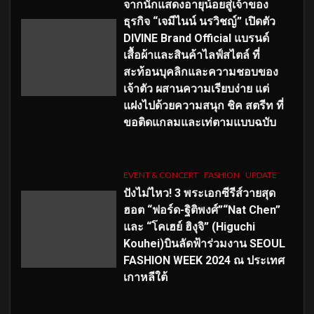
จากนักแสดงอายุน้อยสู่เจ้าของ
ธุรกิจ “เจมีไนน์ นรวิชญ์” เปิดตัว
DIVINE Brand Official แบรนด์
เสื้อผ้าและสินค้าไลฟ์สไตล์ ที่
สะท้อนบุคลิกและความชอบของ
เจ้าตัว ผสานความเรียบง่าย แต่
แฝงไปด้วยความสนุก ชิค สตรีท ที่
ขอติดแกลมและเท่ตามแบบฉบับ
EVENT & CONCERT
FASHION
UPDATE
ปังไม่ไหว! 3 พระเอกซีรีส์วายสุด
ฮอต “ฟอร์ด-ฐิติพงศ์”“Nat Chen”
และ “โคเฮย์ ฮิงุจิ” (Higuchi
Kouhei)บินลัดฟ้าร่วมงาน SEOUL
FASHION WEEK 2024 ณ ประเทศ
เกาหลีใต้