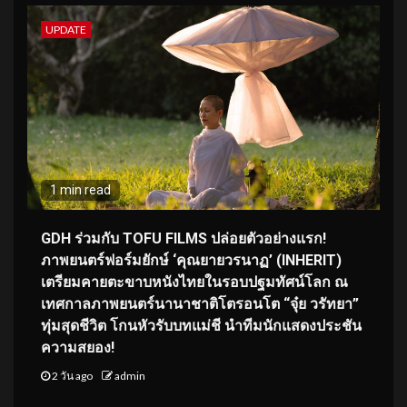
UPDATE
1 min read
GDH ร่วมกับ TOFU FILMS ปล่อยตัวอย่างแรก!
ภาพยนตร์ฟอร์มยักษ์ ‘คุณยายวรนาฏ’ (INHERIT)
เตรียมคายตะขาบหนังไทยในรอบปฐมทัศน์โลก ณ
เทศกาลภาพยนตร์นานาชาติโตรอนโต “จุ๋ย วรัทยา”
ทุ่มสุดชีวิต โกนหัวรับบทแม่ชี นำทีมนักแสดงประชัน
ความสยอง!
2 วัน ago
admin