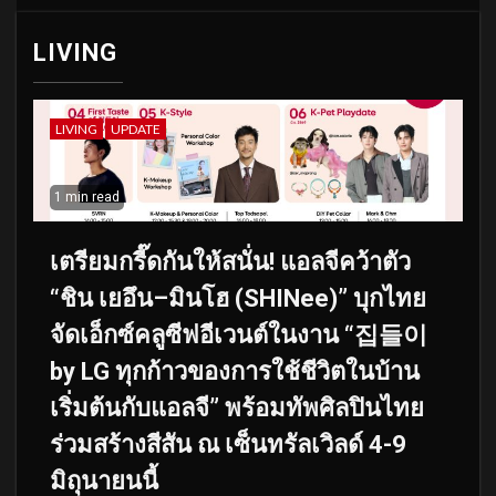
LIVING
LIVING
UPDATE
1 min read
เตรียมกรี๊ดกันให้สนั่น! แอลจีคว้าตัว
“ชิน เยอึน–มินโฮ (SHINee)” บุกไทย
จัดเอ็กซ์คลูซีฟอีเวนต์ในงาน “집들이
by LG ทุกก้าวของการใช้ชีวิตในบ้าน
เริ่มต้นกับแอลจี” พร้อมทัพศิลปินไทย
ร่วมสร้างสีสัน ณ เซ็นทรัลเวิลด์ 4-9
มิถุนายนนี้