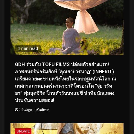
1 min read
GDH ร่วมกับ TOFU FILMS ปล่อยตัวอย่างแรก!
ภาพยนตร์ฟอร์มยักษ์ ‘คุณยายวรนาฏ’ (INHERIT)
เตรียมคายตะขาบหนังไทยในรอบปฐมทัศน์โลก ณ
เทศกาลภาพยนตร์นานาชาติโตรอนโต “จุ๋ย วรัท
ยา” ทุ่มสุดชีวิต โกนหัวรับบทแม่ชี นำทีมนักแสดง
ประชันความสยอง!
2 วัน ago
admin
UPDATE