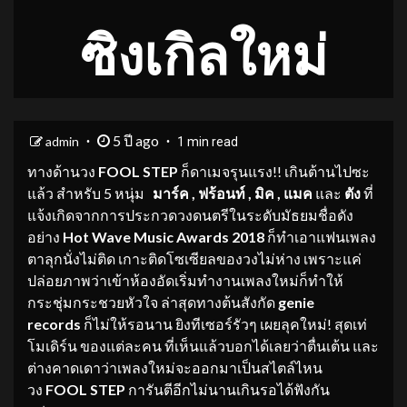
ซิงเกิลใหม่
5 ปี ago
admin
1 min read
ทางด้านวง
FOOL STEP
ก็ดาเมจรุนแรง!! เกินต้านไปซะ
แล้ว สำหรับ 5 หนุ่ม
มาร์ค , ฟร้อนท์ , มิค , แมค
และ
ตัง
ที่
แจ้งเกิดจากการประกวดวงดนตรีในระดับมัธยมชื่อดัง
อย่าง
Hot Wave Music Awards 2018
ก็ทำเอาแฟนเพลง
ตาลุกนั่งไม่ติด เกาะติดโซเซียลของวงไม่ห่าง เพราะแค่
ปล่อยภาพว่าเข้าห้องอัดเริ่มทำงานเพลงใหม่ก็ทำให้
กระชุ่มกระชวยหัวใจ ล่าสุดทางต้นสังกัด
genie
records
ก็ไม่ให้รอนาน ยิงทีเซอร์รัวๆ เผยลุคใหม่! สุดเท่
โมเดิร์น ของแต่ละคน ที่เห็นแล้วบอกได้เลยว่าตื่นเต้น และ
ต่างคาดเดาว่าเพลงใหม่จะออกมาเป็นสไตล์ไหน
วง
FOOL STEP
การันตีอีกไม่นานเกินรอได้ฟังกัน