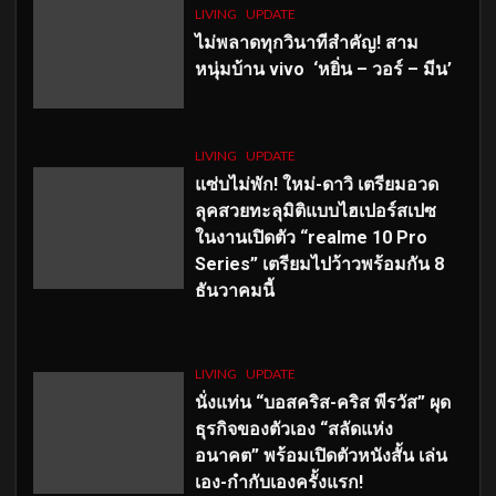
LIVING
UPDATE
ไม่พลาดทุกวินาทีสำคัญ
! สาม
หนุ่มบ้าน vivo ‘หยิ่น – วอร์ – มีน’
LIVING
UPDATE
แซ่บไม่พัก! ใหม่-ดาวิ เตรียมอวด
ลุคสวยทะลุมิติแบบไฮเปอร์สเปซ
ในงานเปิดตัว “realme 10 Pro
Series” เตรียมไปว้าวพร้อมกัน 8
ธันวาคมนี้
LIVING
UPDATE
นั่งแท่น “บอสคริส-คริส พีรวัส” ผุด
ธุรกิจของตัวเอง “สลัดแห่ง
อนาคต” พร้อมเปิดตัวหนังสั้น เล่น
เอง-กำกับเองครั้งแรก!