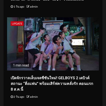
1 วัน ago
admin
UPDATE
1 min read
เปิดจักรวาลเล็บเจลซีซันใหม่! GELBOYS 2 เดบิวต์
สถานะ “ติ่งแฟน” พร้อมเสิร์ฟความคลั่งรัก ตอนแรก
8 ส.ค.นี้
2 วัน ago
admin