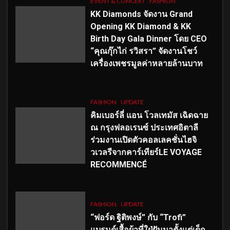
EVENT & CONCERT
FASHION
KK Diamonds จัดงาน Grand
Opening KK Diamond & KK
Birth Day Gala Dinner โดย CEO
“คุณกุ๊กไก่ รวิสรา” จัดงานโชว์
เครื่องเพชรมูลค่าหลายล้านบาท
FASHION
UPDATE
คิมเบอร์ลี่ แอน โวลเทมัส เฉิดฉาย
ณ กรุงฟลอเรนซ์ ประเทศอิตาลี
ร่วมงานเปิดตัวคอลเลคชั่นไฮจิ
วเวลรีจากคาร์เทียร์LE VOYAGE
RECOMMENCÉ
FASHION
UPDATE
“ฟอร์ด ฐิติพงษ์” กับ “Trofi”
แบรนด์เสื้อผ้าที่ใฝ่ฝันมาตั้งแต่เด็ก