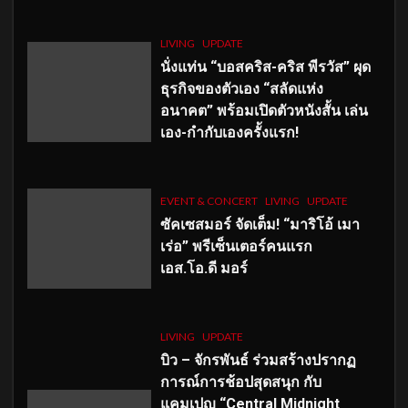
LIVING
UPDATE
นั่งแท่น “บอสคริส-คริส พีรวัส” ผุด
ธุรกิจของตัวเอง “สลัดแห่ง
อนาคต” พร้อมเปิดตัวหนังสั้น เล่น
เอง-กำกับเองครั้งแรก!
EVENT & CONCERT
LIVING
UPDATE
ซัคเซสมอร์ จัดเต็ม
!
“มาริโอ้ เมา
เร่อ” พรีเซ็นเตอร์คนแรก
เอส
.โอ.ดี มอร์
LIVING
UPDATE
บิว – จักรพันธ์ ร่วมสร้างปรากฏ
การณ์การช้อปสุดสนุก กับ
แคมเปญ “Central Midnight