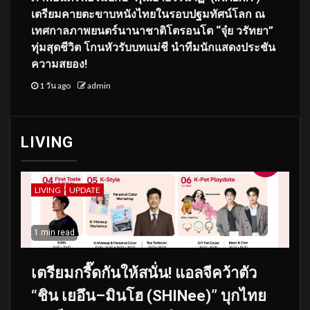
เตรียมคายตะขาบหนังไทยในรอบปฐมทัศน์โลก ณ
เทศกาลภาพยนตร์นานาชาติโตรอนโต “จุ๋ย วรัทยา”
ทุ่มสุดชีวิต โกนหัวรับบทแม่ชี นำทีมนักแสดงประชัน
ความสยอง!
1 วัน ago
admin
LIVING
LIVING
UPDATE
1 min read
เตรียมกรี๊ดกันให้สนั่น! แอลจีคว้าตัว
“ชิน เยอึน–มินโฮ (SHINee)” บุกไทย