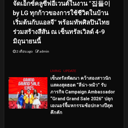
จัดเอ็กซ์คลูซีฟอีเวนต์ในงาน “집들이
by LG ทุกก้าวของการใช้ชีวิตในบ้าน
เริ่มต้นกับแอลจี” พร้อมทัพศิลปินไทย
ร่วมสร้างสีสัน ณ เซ็นทรัลเวิลด์ 4-9
มิถุนายนนี้
2 เดือน ago
admin
LIVING
UPDATE
เซ็นทรัลพัฒนา คว้าสองสาวนัก
แสดงสุดฮอต “ลีน่า-หมิว” รับ
ภารกิจ Campaign Ambassador
“Grand Grand Sale 2026” ปลุก
เอเนอร์จี้มหกรรมช้อปกลางปีสุด
คึกคัก