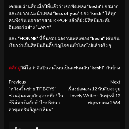
เคยเผยผ่านสื่อเมื่อปีที่แล้วว่าเธอฟังเพลง “
keshi”
บ่อยมาก
และอยากแนะนำเพลง
“less of you”
ของ “
keshi”
ให้ทุก
คนฟังกัน นอกจากสาย K-POP แล้วก็ยังมีศิลปินระดับ
อินเตอร์อย่าง “
LANY”
และ
“HONNE”
ที่ชื่นชอบผลงานเพลงของ “
keshi” เ
ช่นกัน
เรียกว่าเป็นศิลปินอินดี้ขวัญใจคนทั่วโลกไปแล้วจริง ๆ
คลิกดู
วิดีโอว่าศิลปินคนไหนเป็นแฟนคลับ “
keshi”
กันบ้าง
Continue
Previous
Next
“หวังจวิ้นข่าย TF BOYS”
เรื่องย่อตอน 12 นับสิบจะจูบ
Reading
ชวนลุ้นผจญภัยสุดระทึก! ใน
Lovely Writer : วันพุธที่ 12
ซีรีส์ฟอร์มยักษ์ “ไขปริศนา
พฤษภาคม 2564
ล่าขุมทรัพย์ภูเขาหิมะ”