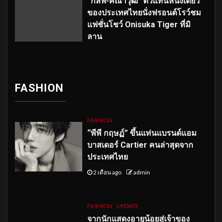
“กลัฟ-คณาวุฒิ” ตัวแทนหนึ่งเดียว
ของประเทศไทยนั่งฟรอนต์โรว์ชม
แฟชั่นโชว์ Onisuka Tiger ที่มิ
ลาน
FASHION
FASHION
“พีพี กฤษฏ์” ขึ้นแท่นแบรนด์แอม
บาสเดอร์ Cartier คนล่าสุดจาก
ประเทศไทย
2 เดือน ago
admin
FASHION
UPDATE
จากนักแสดงอายุน้อยสู่เจ้าของ