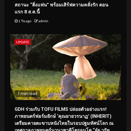
สถานะ “ติ่งแฟน” พร้อมเสิร์ฟความคลั่งรัก ตอน
แรก 8 ส.ค.นี้
1 วัน ago
admin
UPDATE
1 min read
GDH ร่วมกับ TOFU FILMS ปล่อยตัวอย่างแรก!
ภาพยนตร์ฟอร์มยักษ์ ‘คุณยายวรนาฏ’ (INHERIT)
เตรียมคายตะขาบหนังไทยในรอบปฐมทัศน์โลก ณ
เทศกาลภาพยนตร์นานาชาติโตรอนโต “จุ๋ย วรัท