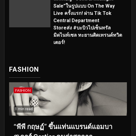
Sale”ในรูปแบบ On The Way
Live ครั้งแรก! ผ่าน Tik Tok
Central Department
Storeส่ง #บะบิวไปเซ็นทรัล
มิดไนท์เซล ทะยานติดเทรนด์ทวิต
เตอร์!
FASHION
FASHION
1 min read
“พีพี กฤษฏ์” ขึ้นแท่นแบรนด์แอมบา