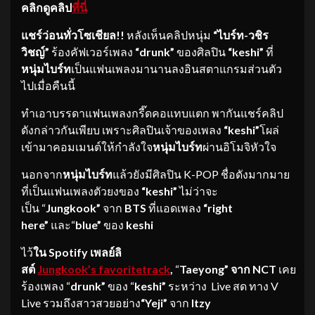
คลิกดูคลิป
ที่นี่
แชร์ว่อนทั่วโซเชียล
!!
หลังเห็นคลิปหนุ่ม
“ไบร์ท-วชิร
วิชญ์”
ร้องคัฟเวอร์เพลง
“drunk”
ของศิลปิน
“keshi”
ที่
หนุ่มไบร์ท
เป็นแฟนเพลงมานานลงอินสตาแกรมส่วนตัว
ไปเมื่อคืนนี้
ทำเอาบรรดาแฟนเพลงกรี๊ดคอแทบแตก พากันแชร์คลิป
ดังกล่าวกันเพียบ เพราะศิลปินเจ้าของเพลง
“keshi”
โผล่
เข้ามาคอมเมนต์ให้กำลังใจ
หนุ่มไบร์ท
ผ่านอิโมจิหัวใจ
นอกจาก
หนุ่มไบร์ท
แล้วยังมีศิลปิน K-POP ชื่อดังมากมาย
ที่เป็นแฟนเพลงตัวยงของ
“keshi”
ไม่ว่าจะ
เป็น “
Jungkook”
จาก
BTS
ที่แอดเพลง
“right
here”
และ“
blue”
ของ
keshi
ไว้
ใน
Spotify เพลย์ลิ
สต์
Jungkook’s favoritetrack
,
“
Taeyong” จาก NCT
เคย
ร้องเพลง “
drunk”
ของ “
keshi”
ระหว่าง Live สด ทาง V
Live รวมถึงสาวสวยอย่าง
“Yeji”
จาก
Itzy