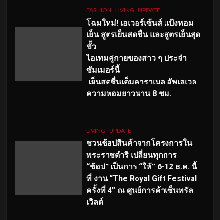
FASHION
LIVING
UPDATE
โฉมใหม่
! เอเวอร์เซ้นส์ แป้งหอม
เย็น สูตรเย็นสดชื่น และสูตรเย็นสุด
ขั้ว
ไอเทมคู่กายของสาว ๆ ประจำ
ซัมเมอร์นี้
เย็นสดชื่นเต็มคาราเบล อัพเลเวล
ความหอมยาวนาน
8
ชม.
LIVING
UPDATE
ชวนช้อปสินค้าจากโครงการใน
พระราชดำริ เปลี่ยนทุกการ
“ช้อป” เป็นการ “ให้” 6-12 ธ.ค. นี้
ที่ งาน “The Royal Gift Festival
ครั้งที่ 4” ณ ศูนย์การค้าเซ็นทรัล
เวิลด์