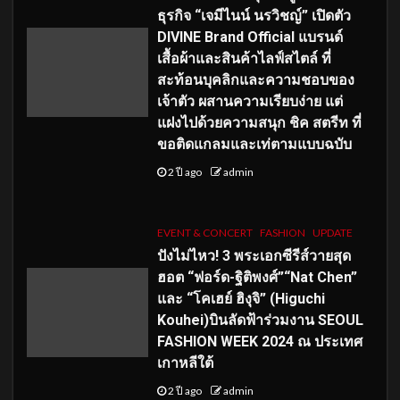
ธุรกิจ “เจมีไนน์ นรวิชญ์” เปิดตัว
DIVINE Brand Official แบรนด์
เสื้อผ้าและสินค้าไลฟ์สไตล์ ที่
สะท้อนบุคลิกและความชอบของ
เจ้าตัว ผสานความเรียบง่าย แต่
แฝงไปด้วยความสนุก ชิค สตรีท ที่
ขอติดแกลมและเท่ตามแบบฉบับ
2 ปี ago
admin
EVENT & CONCERT
FASHION
UPDATE
ปังไม่ไหว! 3 พระเอกซีรีส์วายสุด
ฮอต “ฟอร์ด-ฐิติพงศ์”“Nat Chen”
และ “โคเฮย์ ฮิงุจิ” (Higuchi
Kouhei)บินลัดฟ้าร่วมงาน SEOUL
FASHION WEEK 2024 ณ ประเทศ
เกาหลีใต้
2 ปี ago
admin