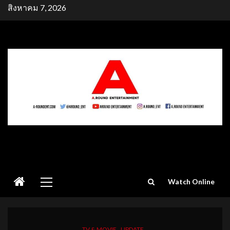
Skip
สิงหาคม 7, 2026
to
content
Primary
Watch Online
Menu
TV & MOVIE
UPDATE