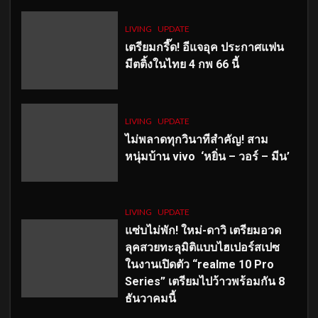
LIVING
UPDATE
เตรียมกรี๊ด! อีแจอุค ประกาศแฟน
มีตติ้งในไทย 4 กพ 66 นี้
LIVING
UPDATE
ไม่พลาดทุกวินาทีสำคัญ
! สาม
หนุ่มบ้าน vivo ‘หยิ่น – วอร์ – มีน’
LIVING
UPDATE
แซ่บไม่พัก! ใหม่-ดาวิ เตรียมอวด
ลุคสวยทะลุมิติแบบไฮเปอร์สเปซ
ในงานเปิดตัว “realme 10 Pro
Series” เตรียมไปว้าวพร้อมกัน 8
ธันวาคมนี้