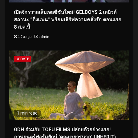
เปิดจักรวาลเล็บเจลซีซันใหม่! GELBOYS 2 เดบิวต์
สถานะ “ติ่งแฟน” พร้อมเสิร์ฟความคลั่งรัก ตอนแรก
8 ส.ค.นี้
1 วัน ago
admin
UPDATE
1 min read
GDH ร่วมกับ TOFU FILMS ปล่อยตัวอย่างแรก!
ภาพยนตร์ฟอร์มยักษ์ ‘คุณยายวรนาฏ’ (INHERIT)