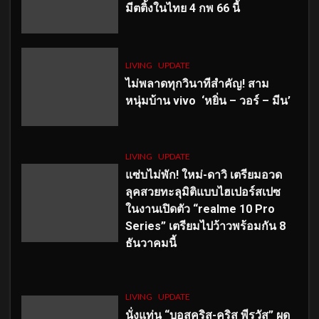
มีตติ้งในไทย 4 กพ 66 นี้
LIVING
UPDATE
ไม่พลาดทุกวินาทีสำคัญ
! สาม
หนุ่มบ้าน vivo ‘หยิ่น – วอร์ – มีน’
LIVING
UPDATE
แซ่บไม่พัก! ใหม่-ดาวิ เตรียมอวด
ลุคสวยทะลุมิติแบบไฮเปอร์สเปซ
ในงานเปิดตัว “realme 10 Pro
Series” เตรียมไปว้าวพร้อมกัน 8
ธันวาคมนี้
LIVING
UPDATE
นั่งแท่น “บอสคริส-คริส พีรวัส” ผุด