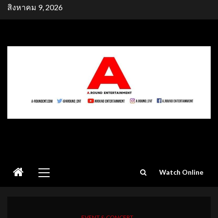
Skip
สิงหาคม 9, 2026
to
content
Primary
Watch Online
Menu
EVENT & CONCERT