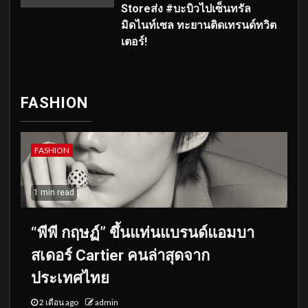
Storeส่ง #บะบิวไปเซ็นทรัล
มิดไนท์เซล ทะยานติดเทรนด์ทวิต
เตอร์!
FASHION
FASHION
1 min read
“พีพี กฤษฏ์” ขึ้นแท่นแบรนด์แอมบา
สเดอร์ Cartier คนล่าสุดจาก
ประเทศไทย
2 เดือน ago
admin