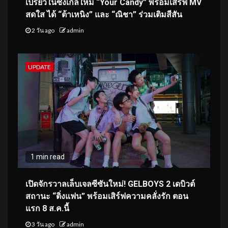
เปรี้ยวในซิงเกิลใหม่ “Your Candy” พร้อมเสิร์ฟ MV
สดใส ได้ “ต้าเหนิง” และ “ณิชา” ร่วมเติมสีสัน
2 วัน ago
admin
UPDATE
1 min read
เปิดจักรวาลเล็บเจลซีซันใหม่! GELBOYS 2 เดบิวต์
สถานะ “ติ่งแฟน” พร้อมเสิร์ฟความคลั่งรัก ตอน
แรก 8 ส.ค.นี้
3 วัน ago
admin