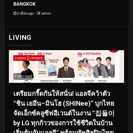
BANGKOK
2 เดือน ago
admin
LIVING
LIVING
UPDATE
1 min read
เตรียมกรี๊ดกันให้สนั่น! แอลจีคว้าตัว
“ชิน เยอึน–มินโฮ (SHINee)” บุกไทย
จัดเอ็กซ์คลูซีฟอีเวนต์ในงาน “집들이
by LG ทุกก้าวของการใช้ชีวิตในบ้าน
เริ่มต้นกับแอลจี” พร้อมทัพศิลปินไทย