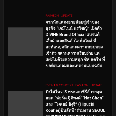
FASHION
UPDATE
จากนักแสดงอายุน้อยสู่เจ้าของ
ธุรกิจ “เจมีไนน์ นรวิชญ์” เปิดตัว
DIVINE Brand Official แบรนด์
เสื้อผ้าและสินค้าไลฟ์สไตล์ ที่
สะท้อนบุคลิกและความชอบของ
เจ้าตัว ผสานความเรียบง่าย แต่
แฝงไปด้วยความสนุก ชิค สตรีท ที่
ขอติดแกลมและเท่ตามแบบฉบับ
EVENT & CONCERT
FASHION
UPDATE
ปังไม่ไหว! 3 พระเอกซีรีส์วายสุด
ฮอต “ฟอร์ด-ฐิติพงศ์”“Nat Chen”
และ “โคเฮย์ ฮิงุจิ” (Higuchi
Kouhei)บินลัดฟ้าร่วมงาน SEOUL