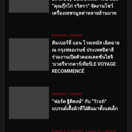
“คุณกุ๊กไก่ รวิสรา” จัดงานโชว์
เครื่องเพชรมูลค่าหลายล้านบาท
FASHION
UPDATE
คิมเบอร์ลี่ แอน โวลเทมัส เฉิดฉาย
ณ กรุงฟลอเรนซ์ ประเทศอิตาลี
ร่วมงานเปิดตัวคอลเลคชั่นไฮจิ
วเวลรีจากคาร์เทียร์LE VOYAGE
RECOMMENCÉ
FASHION
UPDATE
“ฟอร์ด ฐิติพงษ์” กับ “Trofi”
แบรนด์เสื้อผ้าที่ใฝ่ฝันมาตั้งแต่เด็ก
EVENT & CONCERT
FASHION
UPDATE