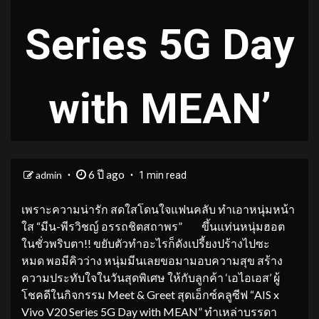
Series 5G Day
with MEAN’
6 ปี ago
admin
1 min read
เพราะความน่ารัก สดใสโดนใจแฟนคลับ ทำเอาหนุ่มหน้า
ใส “มีน-พีรวิชญ์ อรรถชิตสถาพร” ขึ้นแท่นหนุ่มฮอต
ในชั่วพริบตา!! ขยับตัวทำอะไรก็ดังเปรี้ยงปร้างไปซะ
หมด พอมีคิวว่าง หนุ่มมีนเลยขอมามอบความสุข สร้าง
ความประทับใจในวันสุดพิเศษ ให้กับลูกค้า ‘เอไอเอส’ ผู้
โชคดีในกิจกรรม Meet & Greet สุดเอ็กซ์คลูซีฟ “AIS x
Vivo V20 Series 5G Day with MEAN” ทำเหล่าบรรดา