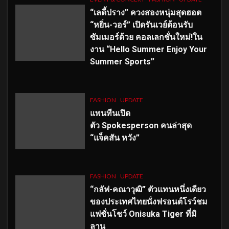
“เลดี้ปราง” ควงสองหนุ่มสุดฮอต
“หยิ่น-วอร์” เปิดรันเวย์ต้อนรับ
ซัมเมอร์ด้วย คอลเลกชั่นใหม่!ใน
งาน “Hello Summer Enjoy Your
Summer Sports”
FASHION
UPDATE
แพนทีนเปิด
ตัว
Spokesperson คนล่าสุด
“แจ็คสัน หวัง”
FASHION
UPDATE
“กลัฟ-คณาวุฒิ” ตัวแทนหนึ่งเดียว
ของประเทศไทยนั่งฟรอนต์โรว์ชม
แฟชั่นโชว์ Onisuka Tiger ที่มิ
ลาน