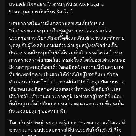
แฟนคลับใจละลายไปตามๆ กัน ณ AIS Flagship
Store ศูนย์การค้าเซ็นทรัลเวิลด์
​บรรยากาศในงานมีแต่ความสุข สมเป็นวันของ
“มีน” พระเอกหนุ่มมาในชุดสูทขาวหล่อออร่าเปล่ง
ประกาย ชวนเรียกเสียงกรี๊ดตั้งแต่เดินเข้างานและทักทาย
พูดคุยกับผู้โชคดี แถมยังร่วมถ่ายรูปหมู่เซลฟี่อย่างเป็น
กันเอง รวมถึงหนุ่มมีนยังได้ร่วมทำกิจกรรมไฮไลต์อย่าง
การสร้างสรรค์สายคล้อง mask ในสไตล์ของแต่ละคน พอ
ถึงเวลาทุกคนดูตั้งอกตั้งใจลงมือครีเอตงานนี้ มีนสวมบท
ทีมซัพพอร์ตคอยเดินแวะให้กำลังใจผู้โชคดีแบบตัวต่อ
ตัว ก่อนที่มีนจะโชว์สกิลงานฝีมือ DIY ร้อยลูกปัดแบบรวด
เดียวจบ และถือสายคล้อง mask ที่ทำเองชิ้นเดียวในโลก
เดินโชว์ไปทั่วงานอย่างภาคภูมิใจ ทำเอาผู้โชคดียิ้มน้อย
ยิ้มใหญ่ เคลิ้มไปกับความหล่อละมุน และความขี้เล่นเป็น
กันเองแบบสุดๆ ของหนุ่มมีน
​โดย มีน-พีรวิชญ์ เผยความรู้สึกว่า “ขอขอบคุณเอไอเอสที่
ชวนผมมามอบประสบการณ์ที่น่าประทับใจในวันนี้ ดีใจ