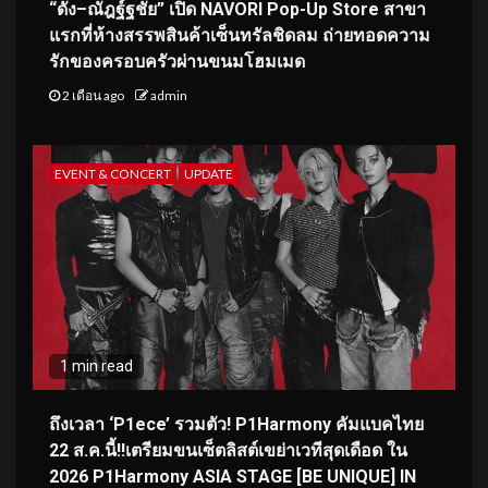
“ดัง–ณัฎฐ์ฐชัย” เปิด NAVORI Pop-Up Store สาขา
แรกที่ห้างสรรพสินค้าเซ็นทรัลชิดลม ถ่ายทอดความ
รักของครอบครัวผ่านขนมโฮมเมด
2 เดือน ago
admin
EVENT & CONCERT
UPDATE
1 min read
ถึงเวลา ‘P1ece’ รวมตัว! P1Harmony คัมแบคไทย
22 ส.ค.นี้!!เตรียมขนเซ็ตลิสต์เขย่าเวทีสุดเดือด ใน
2026 P1Harmony ASIA STAGE [BE UNIQUE] IN