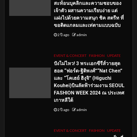
สะท้อนบุคลิกและความชอบของ
เจ้าตัว ผสานความเรียบง่าย แต่
แฝงไปด้วยความสนุก ชิค สตรีท ที่
ขอติดแกลมและเท่ตามแบบฉบับ
2 ปี ago
admin
EVENT & CONCERT
FASHION
UPDATE
ปังไม่ไหว! 3 พระเอกซีรีส์วายสุด
ฮอต “ฟอร์ด-ฐิติพงศ์”“Nat Chen”
และ “โคเฮย์ ฮิงุจิ” (Higuchi
Kouhei)บินลัดฟ้าร่วมงาน SEOUL
FASHION WEEK 2024 ณ ประเทศ
เกาหลีใต้
2 ปี ago
admin
EVENT & CONCERT
FASHION
UPDATE