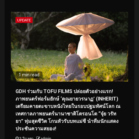
UPDATE
1 min read
GDH ร่วมกับ TOFU FILMS ปล่อยตัวอย่างแรก!
ภาพยนตร์ฟอร์มยักษ์ ‘คุณยายวรนาฏ’ (INHERIT)
เตรียมคายตะขาบหนังไทยในรอบปฐมทัศน์โลก ณ
เทศกาลภาพยนตร์นานาชาติโตรอนโต “จุ๋ย วรัท
ยา” ทุ่มสุดชีวิต โกนหัวรับบทแม่ชี นำทีมนักแสดง
ประชันความสยอง!
3 วัน ago
admin