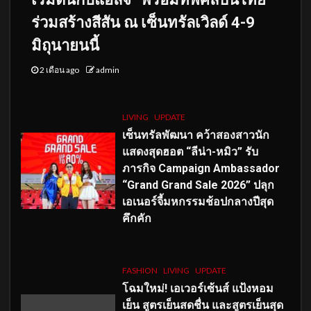
ร่วมสร้างสีสัน ณ เซ็นทรัลเวิลด์ 4-9
มิถุนายนนี้
2 เดือน ago
admin
LIVING
UPDATE
เซ็นทรัลพัฒนา คว้าสองสาวนัก
แสดงสุดฮอต “ลีน่า-หมิว” รับ
ภารกิจ Campaign Ambassador
“Grand Grand Sale 2026” ปลุก
เอเนอร์จี้มหกรรมช้อปกลางปีสุด
คึกคัก
FASHION
LIVING
UPDATE
โฉมใหม่
! เอเวอร์เซ้นส์ แป้งหอม
เย็น สูตรเย็นสดชื่น และสูตรเย็นสุด