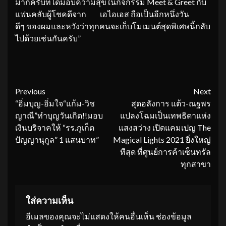
มากครับที่ได้มอบความสุขในกิจกรรม Meet & Greet กับ
แฟนคลับผู้โชคดีจาก เอไอเอส ถือเป็นอีกหนึ่งวัน
ดีๆ ของผมและหวังว่าทุกคนจะเก็บโมเมนต์สุดพิเศษนี้กลับ
ไปด้วยเช่นกันครับ”
Continue
Previous
Next
“อิ่มบุญ-อิ่มใจ“แก้ม-วิช
สุดอลังการ แต้ว-ณฐพร
Reading
ญาณี”ทำบุญวันเกิด!!มอบ
แปลงโฉมเป็นเทพธิดาแห่ง
เงินบริจาคให้ “รร.ภูเก็ต
แสงสว่าง เปิดแคมเปญ The
ปัญญานุกูล” 1 แสนบาท”
Magical Lights 2021 ยิ่งใหญ่
ทีสุด ที่ศูนย์การค้าเซ็นทรัล
ทุกสาขา
ใส่ความเห็น
อีเมลของคุณจะไม่แสดงให้คนอื่นเห็น
ช่องข้อมูล