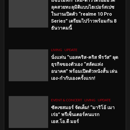
แซ่บไม่พัก! ใหม่-ดาวิ เตรียมอวด
ลุคสวยทะลุมิติแบบไฮเปอร์สเปซ
ในงานเปิดตัว “realme 10 Pro
Series” เตรียมไปว้าวพร้อมกัน 8
ธันวาคมนี้
LIVING
UPDATE
นั่งแท่น “บอสคริส-คริส พีรวัส” ผุด
ธุรกิจของตัวเอง “สลัดแห่ง
อนาคต” พร้อมเปิดตัวหนังสั้น เล่น
เอง-กำกับเองครั้งแรก!
EVENT & CONCERT
LIVING
UPDATE
ซัคเซสมอร์ จัดเต็ม
!
“มาริโอ้ เมา
เร่อ” พรีเซ็นเตอร์คนแรก
เอส
.โอ.ดี มอร์