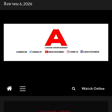
Skip
สิงหาคม 6, 2026
to
content
Primary
Watch Online
Menu
TV & MOVIE
UPDATE