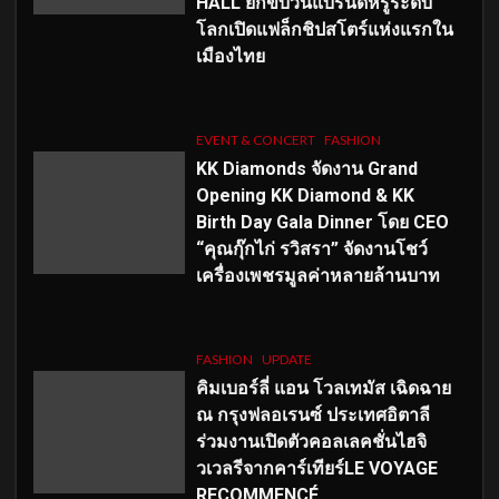
HALL ยกขบวนแบรนด์หรูระดับ
โลกเปิดแฟล็กชิปสโตร์แห่งแรกใน
เมืองไทย
EVENT & CONCERT
FASHION
KK Diamonds จัดงาน Grand
Opening KK Diamond & KK
Birth Day Gala Dinner โดย CEO
“คุณกุ๊กไก่ รวิสรา” จัดงานโชว์
เครื่องเพชรมูลค่าหลายล้านบาท
FASHION
UPDATE
คิมเบอร์ลี่ แอน โวลเทมัส เฉิดฉาย
ณ กรุงฟลอเรนซ์ ประเทศอิตาลี
ร่วมงานเปิดตัวคอลเลคชั่นไฮจิ
วเวลรีจากคาร์เทียร์LE VOYAGE
RECOMMENCÉ