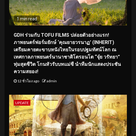
1 min read
GDH ร่วมกับ TOFU FILMS ปล่อยตัวอย่างแรก!
ภาพยนตร์ฟอร์มยักษ์ ‘คุณยายวรนาฏ’ (INHERIT)
เตรียมคายตะขาบหนังไทยในรอบปฐมทัศน์โลก ณ
เทศกาลภาพยนตร์นานาชาติโตรอนโต “จุ๋ย วรัทยา”
ทุ่มสุดชีวิต โกนหัวรับบทแม่ชี นำทีมนักแสดงประชัน
ความสยอง!
12 ชั่วโมง ago
admin
UPDATE