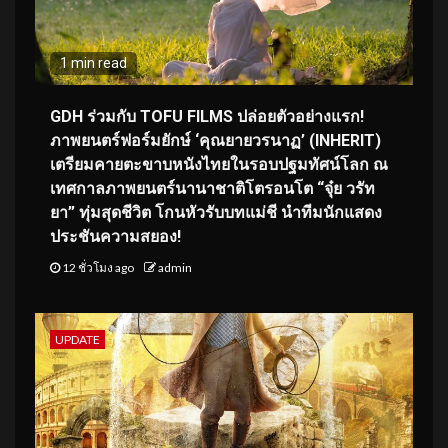
1 min read
GDH ร่วมกับ TOFU FILMS ปล่อยตัวอย่างแรก!
ภาพยนตร์ฟอร์มยักษ์ ‘คุณยายวรนาฏ’ (INHERIT)
เตรียมคายตะขาบหนังไทยในรอบปฐมทัศน์โลก ณ
เทศกาลภาพยนตร์นานาชาติโตรอนโต “จุ๋ย วรัท
ยา” ทุ่มสุดชีวิต โกนหัวรับบทแม่ชี นำทีมนักแสดง
ประชันความสยอง!
12 ชั่วโมง ago
admin
UPDATE