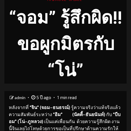
“จอม” รู้สึกผิด!!
ขอผูกมิตรกับ
“โน่”
5 ปี ago
admin
1 min read
หลังจากที่
“
จิน
” (
จอม
–
ธนธรณ์
)
รู้ความจริงว่าแท้จริงแล้ว
ความสัมพันธ์ระหว่าง
“
อิม
”
(
นัตตี้
–
ธันยนันท์
)
กับ
“
บีบ
อม
” (
โน่
–
ภูหลวง
)
เป็นแค่เพื่อนกัน ด้วยความรู้สึกผิด งาน
นี้จินเลยไถ่โทษด้วยการขอเป็นที่ปรึกษาด้านความรักให้