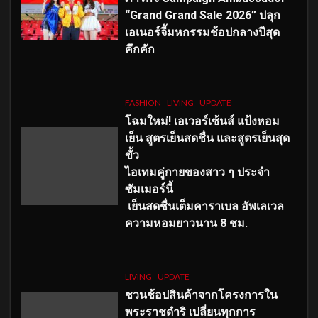
“Grand Grand Sale 2026” ปลุก
เอเนอร์จี้มหกรรมช้อปกลางปีสุด
คึกคัก
FASHION
LIVING
UPDATE
โฉมใหม่
! เอเวอร์เซ้นส์ แป้งหอม
เย็น สูตรเย็นสดชื่น และสูตรเย็นสุด
ขั้ว
ไอเทมคู่กายของสาว ๆ ประจำ
ซัมเมอร์นี้
เย็นสดชื่นเต็มคาราเบล อัพเลเวล
ความหอมยาวนาน
8
ชม.
LIVING
UPDATE
ชวนช้อปสินค้าจากโครงการใน
พระราชดำริ เปลี่ยนทุกการ