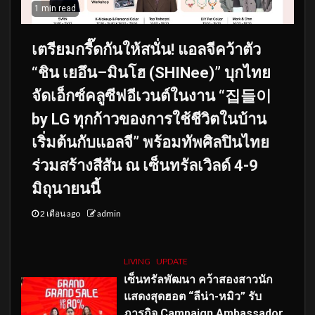
1 min read
เตรียมกรี๊ดกันให้สนั่น! แอลจีคว้าตัว
“ชิน เยอึน–มินโฮ (SHINee)” บุกไทย
จัดเอ็กซ์คลูซีฟอีเวนต์ในงาน “집들이
by LG ทุกก้าวของการใช้ชีวิตในบ้าน
เริ่มต้นกับแอลจี” พร้อมทัพศิลปินไทย
ร่วมสร้างสีสัน ณ เซ็นทรัลเวิลด์ 4-9
มิถุนายนนี้
2 เดือน ago
admin
LIVING
UPDATE
เซ็นทรัลพัฒนา คว้าสองสาวนัก
แสดงสุดฮอต “ลีน่า-หมิว” รับ
ภารกิจ Campaign Ambassador