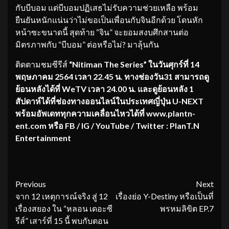
กับบีบอม แต่บีบอมปฏิเสธไม่รับความช่วยเหลือ พร้อม
ยืนยันหนักแน่นว่าไม่ขอเป็นเพื่อนกับจินอีกด้วย โดนหัก
หน้าซะขนาดนี้ สุดท้าย “จิน” จะยอมสงบศึกสานต่อ
มิตรภาพกับ “บีบอม” ต่อหรือไม่? มาลุ้นกัน
ติดตามชมซีรีส์
“Nitiman The Series”
ในวันศุกร์ที่ 14
พฤษภาคม 2564 เวลา 22.45 น. ทางช่องวัน31 สามารถดู
ย้อนหลังได้ที่ WeTV เวลา 24.00 น. และดูย้อนหลัง 1
สัปดาห์ได้ที่ช่องทางออนไลน์ในประเทศญี่ปุ่น U-NEXT
พร้อมอัพเดททุกความเคลื่อนไหวได้ที่ www.plantn-
ent.com หรือ FB / IG / YouTube / Twitter : PlanT.N
Entertainment
Continue
Previous
Next
จาก 12 เหตุการณ์จริง สู่ 12
เรื่องย่อ Y-Destiny หรือเป็นที่
Reading
เรื่องสยอง ใน “หลอน เดอะซี
พรหมลิขิต EP.7
รีส์” เสาร์ที่ 15 นี้ พบกับตอน