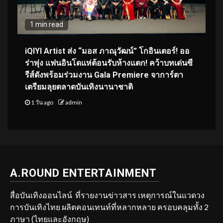
1 min read
iQIYI Artist ส่ง “มอส ภาณุวัฒน์” โกอินเตอร์! ออ
ร่าพุ่ง แฟนอินโดแห่ต้อนรับห้างแตก! คว้าบทเด่นซี
รีส์ดังพร้อมร่วมงาน Gala Premiere จาการ์ตา
เตรียมลุยตลาดบันเทิงนานาชาติ
1 วัน ago
admin
A.ROUND ENTERTAINMENT
สื่อบันเทิงออนไลน์ ที่รายงานข่าวสาร เหตุการณ์ในแวดวง
การบันเทิงไทย ผลิตคอนเทนท์ที่หลากหลาย ครอบคลุมทั้ง 2
ภาษา (ไทยและอังกฤษ)