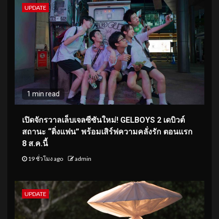
UPDATE
1 min read
เปิดจักรวาลเล็บเจลซีซันใหม่! GELBOYS 2 เดบิวต์
สถานะ “ติ่งแฟน” พร้อมเสิร์ฟความคลั่งรัก ตอนแรก
8 ส.ค.นี้
19 ชั่วโมง ago
admin
UPDATE