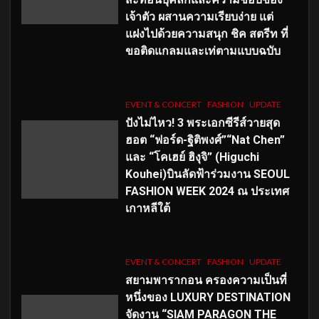
เจ้าตัว ผสานความเรียบง่าย แต่
แฝงไปด้วยความสนุก ชิค สตรีท ที่
ขอติดแกลมและเท่ตามแบบฉบับ
EVENT & CONCERT
FASHION
UPDATE
ปังไม่ไหว! 3 พระเอกซีรีส์วายสุด
ฮอต “ฟอร์ด-ฐิติพงศ์”“Nat Chen”
และ “โคเฮย์ ฮิงุจิ” (Higuchi
Kouhei)บินลัดฟ้าร่วมงาน SEOUL
FASHION WEEK 2024 ณ ประเทศ
เกาหลีใต้
EVENT & CONCERT
FASHION
UPDATE
สยามพารากอน ครองความเป็นที่
หนึ่งของ LUXURY DESTINATION
จัดงาน “SIAM PARAGON THE