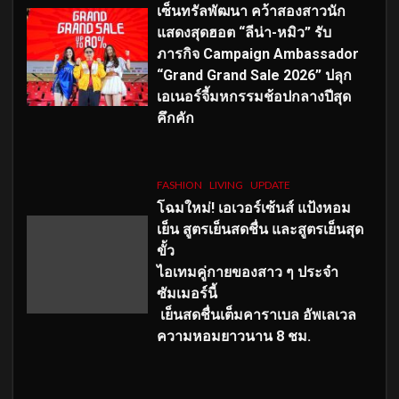
เซ็นทรัลพัฒนา คว้าสองสาวนัก
แสดงสุดฮอต “ลีน่า-หมิว” รับ
ภารกิจ Campaign Ambassador
“Grand Grand Sale 2026” ปลุก
เอเนอร์จี้มหกรรมช้อปกลางปีสุด
คึกคัก
FASHION
LIVING
UPDATE
โฉมใหม่
! เอเวอร์เซ้นส์ แป้งหอม
เย็น สูตรเย็นสดชื่น และสูตรเย็นสุด
ขั้ว
ไอเทมคู่กายของสาว ๆ ประจำ
ซัมเมอร์นี้
เย็นสดชื่นเต็มคาราเบล อัพเลเวล
ความหอมยาวนาน
8
ชม.