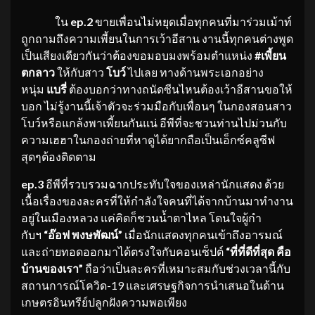
ใน
ep.2
ขายเพื่อนไม่หยุดเมื่อทุกคนที่มาร่วมเม้าท์
ถูกถามถึงความเพี้ยนในการเว้าอีสาน งานนี้ทุกคนต่างพูด
เป็นเสียงเดียวกันว่าต้องขอมอบมงพร้อมตำแหน่ง
#เพี้ยน
ตกลาว
ให้กับสาว
โบว์
ไปเลย ทางด้านพระเอกอย่าง
หนุ่ม
แบรี่
ต้องบอกว่าทางถนัดซีนไหนต้องเว้าอีสานขอให้
บอก ไม่รู้งานนี้เจ้าตัวจะร่วมมือกับเพื่อนๆ ในกองสอนสาว
โบว์หรือแกล้งพาเพี้ยนกันแน่ อีพีที่จะชวนท่านไปม่วนกับ
ความเฮฮาในกองถ่ายที่หาดูได้ยากถือเป็นเอ็กซ์คลูซีฟ
สุดๆต้องติดตาม
ep.3
อีพีที่รวบรวมฉากประทับใจของเหล่านักแสดง ด้วย
เนื้อเรื่องของละครที่ให้กำลังใจคนที่ได้จากบ้านมาทำงาน
อยู่ในเมืองหลวง แค่คิดก็ชวนน้ำตาไหล โดนใจผู้กำ
กับฯ
“อ๊อฟ พงษพัฒน์”
เมื่อนักแสดงทุกคนเข้าถึงอารมณ์
และถ่ายทอดออกมาได้ตรงใจกับคอนเซ็ปต์
“ที่ที่ดีที่สุด คือ
บ้านของเรา”
ถือว่าเป็นละครที่เหมาะสมกับช่วงเวลานี้กับ
สถานการณ์โควิด-19 และเศรษฐกิจการนำเสนอในด้าน
เกษตรอินทรีย์ปลูกฝังความพอเพียง