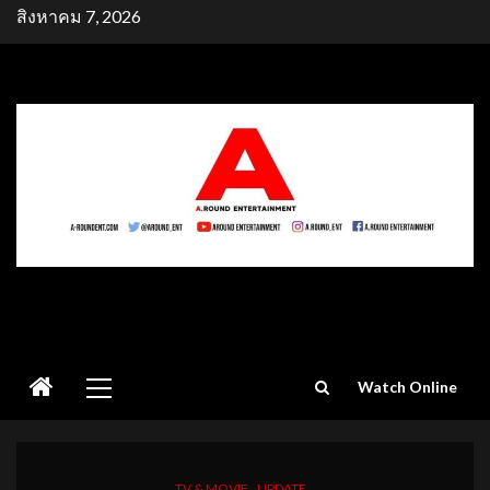
Skip
สิงหาคม 7, 2026
to
content
Primary
Watch Online
Menu
TV & MOVIE
UPDATE