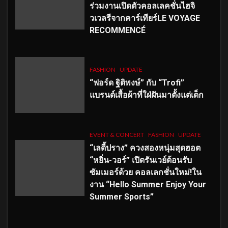
ร่วมงานเปิดตัวคอลเลคชั่นไฮจิ
วเวลรีจากคาร์เทียร์LE VOYAGE
RECOMMENCÉ
FASHION
UPDATE
“ฟอร์ด ฐิติพงษ์” กับ “Trofi”
แบรนด์เสื้อผ้าที่ใฝ่ฝันมาตั้งแต่เด็ก
EVENT & CONCERT
FASHION
UPDATE
“เลดี้ปราง” ควงสองหนุ่มสุดฮอต
“หยิ่น-วอร์” เปิดรันเวย์ต้อนรับ
ซัมเมอร์ด้วย คอลเลกชั่นใหม่!ใน
งาน “Hello Summer Enjoy Your
Summer Sports”