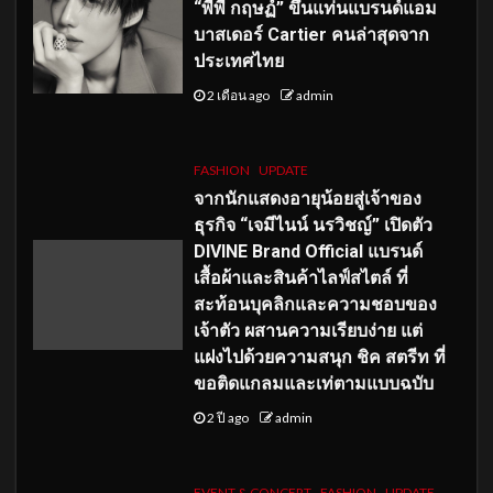
“พีพี กฤษฏ์” ขึ้นแท่นแบรนด์แอม
บาสเดอร์ Cartier คนล่าสุดจาก
ประเทศไทย
2 เดือน ago
admin
FASHION
UPDATE
จากนักแสดงอายุน้อยสู่เจ้าของ
ธุรกิจ “เจมีไนน์ นรวิชญ์” เปิดตัว
DIVINE Brand Official แบรนด์
เสื้อผ้าและสินค้าไลฟ์สไตล์ ที่
สะท้อนบุคลิกและความชอบของ
เจ้าตัว ผสานความเรียบง่าย แต่
แฝงไปด้วยความสนุก ชิค สตรีท ที่
ขอติดแกลมและเท่ตามแบบฉบับ
2 ปี ago
admin
EVENT & CONCERT
FASHION
UPDATE