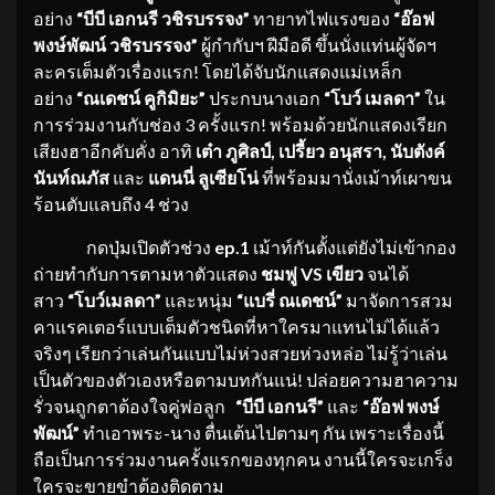
อย่าง
“บีบี เอกนรี วชิรบรรจง”
ทายาทไฟแรงของ
“อ๊อฟ
พงษ์พัฒน์ วชิรบรรจง”
ผู้กำกับฯ ฝีมือดี ขึ้นนั่งแท่นผู้จัดฯ
ละครเต็มตัวเรื่องแรก! โดยได้จับนักแสดงแม่เหล็ก
อย่าง
“ณเดชน์ คูกิมิยะ”
ประกบนางเอก
“โบว์ เมลดา”
ใน
การร่วมงานกับช่อง 3 ครั้งแรก! พร้อมด้วยนักแสดงเรียก
เสียงฮาอีกคับคั่ง อาทิ
เต๋า ภูศิลป์
, เปรี้ยว อนุสรา, นับตังค์
นันท์ณภัส
และ
แดนนี่ ลูเซียโน่
ที่พร้อมมานั่งเม้าท์เผาขน
ร้อนตับแลบถึง 4 ช่วง
กดปุ่มเปิดตัวช่วง
ep.1
เม้าท์กันตั้งแต่ยังไม่เข้ากอง
ถ่ายทำกับการตามหาตัวแสดง
ชมพู่
VS เขียว
จนได้
สาว
“โบว์เมลดา”
และหนุ่ม
“แบรี่ ณเดชน์”
มาจัดการสวม
คาแรคเตอร์แบบเต็มตัวชนิดที่หาใครมาแทนไม่ได้แล้ว
จริงๆ เรียกว่าเล่นกันแบบไม่ห่วงสวยห่วงหล่อ ไม่รู้ว่าเล่น
เป็นตัวของตัวเองหรือตามบทกันแน่! ปล่อยความฮาความ
รั่วจนถูกตาต้องใจคู่พ่อลูก
“บีบี เอกนรี”
และ
“อ๊อฟ พงษ์
พัฒน์”
ทำเอาพระ-นาง ตื่นเต้นไปตามๆ กัน เพราะเรื่องนี้
ถือเป็นการร่วมงานครั้งแรกของทุกคน งานนี้ใครจะเกร็ง
ใครจะขายขำต้องติดตาม