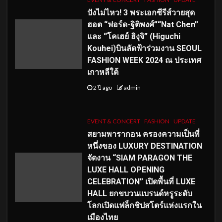
ปังไม่ไหว! 3 พระเอกซีรีส์วายสุด
ฮอต “ฟอร์ด-ฐิติพงศ์”“Nat Chen”
และ “โคเฮย์ ฮิงุจิ” (Higuchi
Kouhei)บินลัดฟ้าร่วมงาน SEOUL
FASHION WEEK 2024 ณ ประเทศ
เกาหลีใต้
2 ปี ago
admin
EVENT & CONCERT
FASHION
UPDATE
สยามพารากอน ครองความเป็นที่
หนึ่งของ LUXURY DESTINATION
จัดงาน “SIAM PARAGON THE
LUXE HALL OPENING
CELEBRATION” เปิดพื้นที่ LUXE
HALL ยกขบวนแบรนด์หรูระดับ
โลกเปิดแฟล็กชิปสโตร์แห่งแรกใน
เมืองไทย