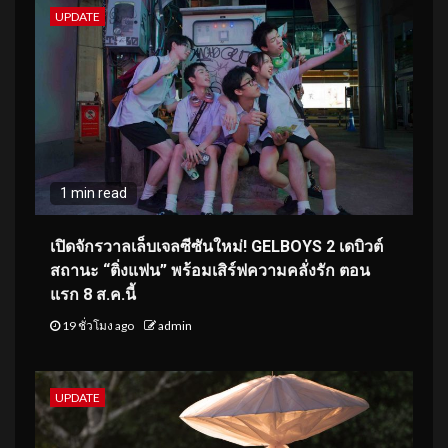
UPDATE
1 min read
เปิดจักรวาลเล็บเจลซีซันใหม่! GELBOYS 2 เดบิวต์
สถานะ “ติ่งแฟน” พร้อมเสิร์ฟความคลั่งรัก ตอน
แรก 8 ส.ค.นี้
19 ชั่วโมง ago
admin
UPDATE