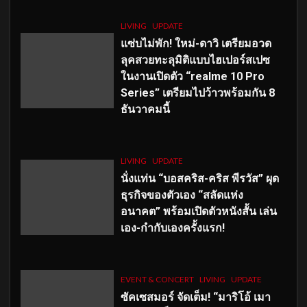
LIVING
UPDATE
แซ่บไม่พัก! ใหม่-ดาวิ เตรียมอวด
ลุคสวยทะลุมิติแบบไฮเปอร์สเปซ
ในงานเปิดตัว “realme 10 Pro
Series” เตรียมไปว้าวพร้อมกัน 8
ธันวาคมนี้
LIVING
UPDATE
นั่งแท่น “บอสคริส-คริส พีรวัส” ผุด
ธุรกิจของตัวเอง “สลัดแห่ง
อนาคต” พร้อมเปิดตัวหนังสั้น เล่น
เอง-กำกับเองครั้งแรก!
EVENT & CONCERT
LIVING
UPDATE
ซัคเซสมอร์ จัดเต็ม
!
“มาริโอ้ เมา