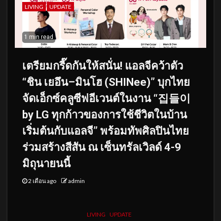
LIVING
UPDATE
1 min read
เตรียมกรี๊ดกันให้สนั่น! แอลจีคว้าตัว
“ชิน เยอึน–มินโฮ (SHINee)” บุกไทย
จัดเอ็กซ์คลูซีฟอีเวนต์ในงาน “집들이
by LG ทุกก้าวของการใช้ชีวิตในบ้าน
เริ่มต้นกับแอลจี” พร้อมทัพศิลปินไทย
ร่วมสร้างสีสัน ณ เซ็นทรัลเวิลด์ 4-9
มิถุนายนนี้
2 เดือน ago
admin
LIVING
UPDATE