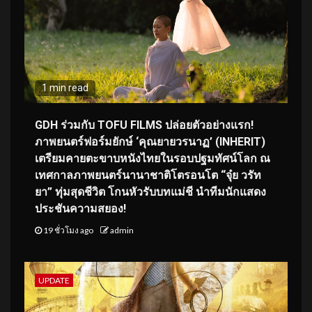
1 min read
GDH ร่วมกับ TOFU FILMS ปล่อยตัวอย่างแรก!
ภาพยนตร์ฟอร์มยักษ์ ‘คุณยายวรนาฏ’ (INHERIT)
เตรียมคายตะขาบหนังไทยในรอบปฐมทัศน์โลก ณ
เทศกาลภาพยนตร์นานาชาติโตรอนโต “จุ๋ย วรัท
ยา” ทุ่มสุดชีวิต โกนหัวรับบทแม่ชี นำทีมนักแสดง
ประชันความสยอง!
19 ชั่วโมง ago
admin
UPDATE