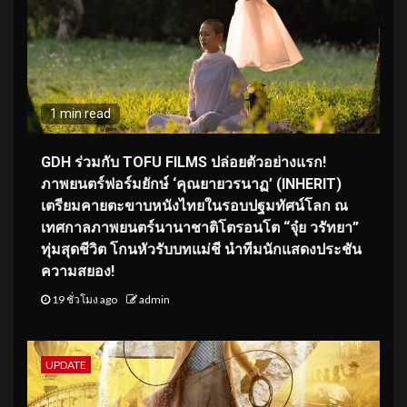
1 min read
GDH ร่วมกับ TOFU FILMS ปล่อยตัวอย่างแรก!
ภาพยนตร์ฟอร์มยักษ์ ‘คุณยายวรนาฏ’ (INHERIT)
เตรียมคายตะขาบหนังไทยในรอบปฐมทัศน์โลก ณ
เทศกาลภาพยนตร์นานาชาติโตรอนโต “จุ๋ย วรัทยา”
ทุ่มสุดชีวิต โกนหัวรับบทแม่ชี นำทีมนักแสดงประชัน
ความสยอง!
19 ชั่วโมง ago
admin
UPDATE