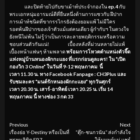
และปิดท้ายไปกับขาเม้าท์ประจำกองใน
ep.4
กับ
พระเอกหนุ่มอารมณ์ดีที่ยืนหนึ่งด้านการแซวกับ ฝีปาก
การเม้าท์ชนิดที่ขากรรไกรยังต้องยอมแพ้ ไม่มีใคร
รอดพ้นฝีปากของเจ้าตัวแม้แต่คนเดียว ผู้กำกับฯ ในดวงใจ
ยังหนีไม่พ้น ไม่รู้ว่าเป็นการละลายพฤติกรรมหรือความ
ชอบส่วนตัวกันแน่! เบื้องหลังที่ม่วนหลายไม่แพ้
เบื้องหน้าแฟนๆ ห้ามพลาด
พร้อมการโหวตตำแหน่งตัวจี๊ด
แห่งหมู่บ้านหนองผักกะแยง ที่แรกก่อนดูละคร! ใน “เปิด
กองวิก 3 Online” ในวันที่ 9-12 พฤษภาคม นี้
เวลา 11.30 น. ทาง Facebook Fanpage : CH3Plus และ
รับชมละคร “มนต์รักหนองผักกะแยง” ทุกวันศุกร์
เวลา 20.30 น. เสาร์-อาทิตย์ เวลา 20.25 น. เริ่ม 14
พฤษภาคม นี้ ทางช่อง 3 กด 33
Continue
Previous
Next
เรื่องย่อ Y-Destiny หรือเป็นที่
“ตุ๊ก-ชนกวนัน” ส่งกำลังใจ
Reading
พรหมลิขิต EP.7
ให้มนุษย์แม่ แชร์