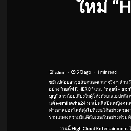
ใหม่ “
5 ปี ago
admin
1 min read
ขยันปล่อยอาวุธลับตลอดเวลาจริง ๆ สำหร
อย่าง
“
กอล์ฟ
F.HERO”
และ
“
หลุยส์
–
ธชา
บุญ
“
สาวน้อยเสียงใสผู้โด่งดังบนแอปพลิเ
นต์
@smilewha24
มาเป็นศิลปินหญิงคนล
ทำเอาสปอตไลต์พุ่งไปที่เธอได้อย่างสวยง
ร่วมแสดงความยินดีกับเธอกันอย่างท่วมท
งานนี้
High Cloud Entertainment