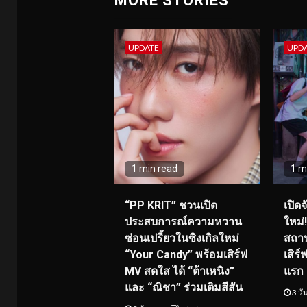
MORE STORIES
UPDATE
UPD
1 min read
1 m
“PP KRIT” ชวนเปิด
เปิด
ประสบการณ์ความหวาน
ใหม่
ซ่อนเปรี้ยวในซิงเกิลใหม่
สถาน
“Your Candy” พร้อมเสิร์ฟ
เสิร
MV สดใส ได้ “ต้าเหนิง”
แรก 8
และ “ณิชา” ร่วมเติมสีสัน
3 วั