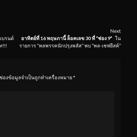
Next
พแบรนด์
อาทิตย์ที่
16 พฤษภานี้ ล็อคเลข 30 ที่ “ช่อง 9”
ใน
!!!
รายการ “พลพรรคนักปรุงพลัส” พบ “พล-เชฟยีสต์”
ช่องข้อมูลจำเป็นถูกทำเครื่องหมาย
*