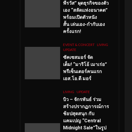
พีรวัส” ผุดธุรกิจของตัว
เอง “สลัดแห่งอนาคต”
พร้อมเปิดตัวหนัง
สั้น เล่นเอง-กำกับเอง
ครั้งแรก!
EVENT & CONCERT
LIVING
UPDATE
ซัคเซสมอร์ จัด
เต็ม
!
“มาริโอ้ เมาเร่อ”
พรีเซ็นเตอร์คนแรก
เอส
.โอ.ดี มอร์
LIVING
UPDATE
บิว – จักรพันธ์ ร่วม
สร้างปรากฏการณ์การ
ช้อปสุดสนุก กับ
แคมเปญ “Central
Midnight Sale”ในรูป