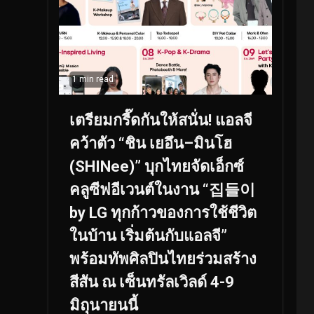
1 min read
เตรียมกรี๊ดกันให้สนั่น! แอลจี
คว้าตัว “ชิน เยอึน–มินโฮ
(SHINee)” บุกไทยจัดเอ็กซ์
คลูซีฟอีเวนต์ในงาน “집들이
by LG ทุกก้าวของการใช้ชีวิต
ในบ้าน เริ่มต้นกับแอลจี”
พร้อมทัพศิลปินไทยร่วมสร้าง
สีสัน ณ เซ็นทรัลเวิลด์ 4-9
มิถุนายนนี้