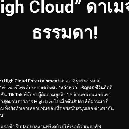
High Cloud” ดาเม
ธรรมดา!
ับ
High Cloud Entertainment
ล่าสุด 2 ผู้บริหารค่าย
”
ทำเซอร์ไพรส์ประกาศเปิดตัว
“
หว่าหวา
–
ธัญพร
ชีวินกิตติ
คชัน
Tik
To
k
ที่มียอดผู้ติดตามสูงถึง 1.5 ล้านคนบนแอคเคา
่าสุดผ่านรายการ
High Live
ไปเมื่อต้นสัปดาห์ที่ผ่านมา ก็
าม ทั้งยังทำเอาเหล่าแฟนคลับที่คอยสนับสนุนเธอ ต่างพากัน
้น
ไม่รอช้า รีบปล่อยผลงานพรีเดบิวต์ให้เธอด้วยเพลงคัฟ