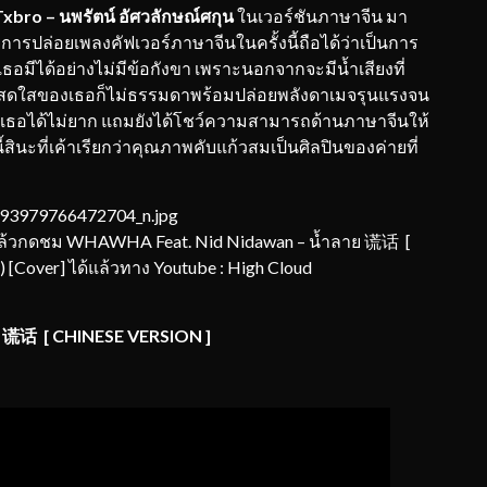
Txbro –
นพรัตน์
อัศวลักษณ์ศกุน
ในเวอร์ชันภาษาจีน มา
ดยการปล่อยเพลงคัฟเวอร์ภาษาจีนในครั้งนี้ถือได้ว่าเป็นการ
มีได้อย่างไม่มีข้อกังขา เพราะนอกจากจะมีน้ำเสียงที่
ักสดใสของเธอก็ไม่ธรรมดาพร้อมปล่อยพลังดาเมจรุนแรงจน
องเธอได้ไม่ยาก แถมยังได้โชว์ความสามารถด้านภาษาจีนให้
้สินะที่เค้าเรียกว่าคุณภาพคับแก้วสมเป็นศิลปินของค่ายที่
ล้วกดชม WHAWHA Feat. Nid Nidawan – น้ำลาย 谎话 [
[Cover] ได้แล้วทาง Youtube : High Cloud
ย
谎话
[ CHINESE VERSION ]