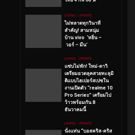
LIVING
UPDATE
ไม่พลาดทุกวินาที
สำคัญ
! สามหนุ่ม
บ้าน vivo ‘หยิ่น –
วอร์ – มีน’
LIVING
UPDATE
แซ่บไม่พัก! ใหม่-ดาวิ
เตรียมอวดลุคสวยทะลุมิ
ติแบบไฮเปอร์สเปซใน
งานเปิดตัว “realme 10
Pro Series” เตรียมไป
ว้าวพร้อมกัน 8
ธันวาคมนี้
LIVING
UPDATE
นั่งแท่น “บอสคริส-คริส