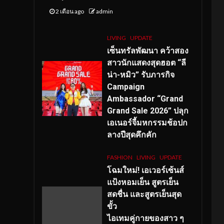
2 เดือน ago
admin
LIVING
UPDATE
เซ็นทรัลพัฒนา คว้าสอง
สาวนักแสดงสุดฮอต “ลี
น่า-หมิว” รับภารกิจ
Campaign
Ambassador “Grand
Grand Sale 2026” ปลุก
เอเนอร์จี้มหกรรมช้อปก
ลางปีสุดคึกคัก
FASHION
LIVING
UPDATE
โฉมใหม่
! เอเวอร์เซ้นส์
แป้งหอมเย็น สูตรเย็น
สดชื่น และสูตรเย็นสุด
ขั้ว
ไอเทมคู่กายของสาว ๆ