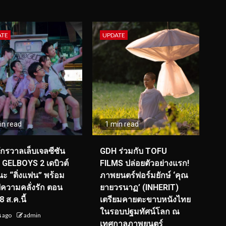
ATE
UPDATE
in read
1 min read
จักรวาลเล็บเจลซีซัน
GDH ร่วมกับ TOFU
! GELBOYS 2 เดบิวต์
FILMS ปล่อยตัวอย่างแรก!
ะ “ติ่งแฟน” พร้อม
ภาพยนตร์ฟอร์มยักษ์ ‘คุณ
์ฟความคลั่งรัก ตอน
ยายวรนาฏ’ (INHERIT)
 ส.ค.นี้
เตรียมคายตะขาบหนังไทย
ในรอบปฐมทัศน์โลก ณ
น ago
admin
เทศกาลภาพยนตร์