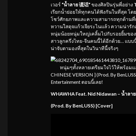
เวอร์
“น้ำลาย
谎话
”
ของศิลปินรุ่นพี่อย่าง
เรียกน้ำย่อยให้ทุกคนได้ฟังกันในที่สุด โ
โชว์ศักยภาพและความสามารถทุกด้านที่เธอ
หวานใสดุจแก้วเจียระไนแล้ว ความน่าร
หนุ่มน้อยหนุ่มใหญ่เคลิ้มไปกับรอยยิ้มข
สาวลูกครึ่งไทย-จีนคนนี้ได้อีกด้วย… แบบนี
น่าจับตามองที่สุดในวินาทีนี้จริงๆ
หนุ่มๆทั้งหลายเตรียมใจไว้ให้พร้อมแ
CHINESE VERSION ] (Prod. By BenLUSS) 
Entertainment ตอนนิ้เลย!
WHAWHA Feat. Nid Nidawan – น้ำลา
(Prod. By BenLUSS) [Cover]