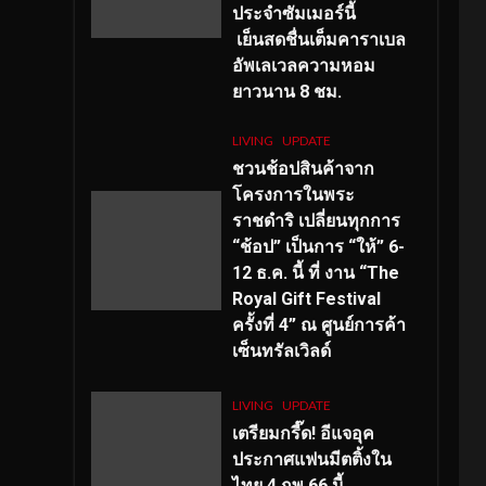
ประจำซัมเมอร์นี้
เย็นสดชื่นเต็มคาราเบล
อัพเลเวลความหอม
ยาวนาน
8
ชม.
LIVING
UPDATE
ชวนช้อปสินค้าจาก
โครงการในพระ
ราชดำริ เปลี่ยนทุกการ
“ช้อป” เป็นการ “ให้” 6-
12 ธ.ค. นี้ ที่ งาน “The
Royal Gift Festival
ครั้งที่ 4” ณ ศูนย์การค้า
เซ็นทรัลเวิลด์
LIVING
UPDATE
เตรียมกรี๊ด! อีแจอุค
ประกาศแฟนมีตติ้งใน
ไทย 4 กพ 66 นี้