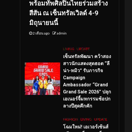
พร้อมทัพศิลปินไทยร่วมสร้าง
สีสัน ณ เซ็นทรัลเวิลด์ 4-9
มิถุนายนนี้
2 เดือน ago
admin
LIVING
UPDATE
เซ็นทรัลพัฒนา คว้าสอง
สาวนักแสดงสุดฮอต “ลี
น่า-หมิว” รับภารกิจ
Campaign
Ambassador “Grand
Grand Sale 2026” ปลุก
เอเนอร์จี้มหกรรมช้อปก
ลางปีสุดคึกคัก
FASHION
LIVING
UPDATE
โฉมใหม่
! เอเวอร์เซ้นส์