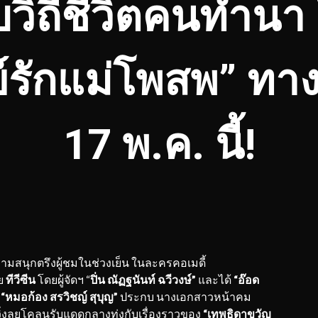
บวิถีชีวิตคนทำนา
์รักแม่โพสพ” ทางช
17 พ.ค. นี้!
วามสนุกตรึงผู้ชมในช่วงเย็น ในละครคอเมดี้
ย
ทีวีซีน
โดยผู้จัดฯ “
ปิ่น ณัฏฐนันท์ ฉวีวงษ์”
และได้
“อ๊อด
่
“หมอก้อง สรวิชญ์ สุบุญ”
ประกบ นางเอกสาวหน้าคม
วิ่งลุยโคลนรับแดดกลางทุ่งกับเรื่องราวของ
“เทพธิดาขวัญ