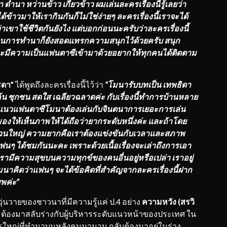
ดำนา หว่านข้าว เกี่ยวข้าว ผมเล่นละครเรื่องนี้รู้เลยว่า
าวมาให้เรากินกันก็ไม่ใช่ง่ายๆ ละครเรื่องนี้เราจะได้
าเขาใช้ชีวิตกันยังไง แต่บอกก่อนนะครับว่าละครเรื่องนี้
านการทำนาก็ยังสอดแทรกความสนุกไว้ด้วยครับ สนุก
และมีความเป็นแฟนตาซีเข้ามาด้วยอยากให้ทุกคนได้ติดตาม
รดา”
ได้พูดถึงละครเรื่องนี้ไว้ว่า
“โมนารับบทเป็น เทพธิดา
 ซุกซน สดใส เฉลียวฉลาดค่ะ กับเรื่องนี้ทำการบ้านหลาย
็นแนวแฟนตาซีโมนาต้องเล่นกับจินตนาการเยอะการเล่น
องให้เห็นภาพให้ได้ถือว่ายากระดับหนึ่งค่ะ และถ้าโดย
่วนใหญ่ ความยากคือเราต้องแข่งขันกับเวลาและสภาพ
นๆ ได้ชมกันนะคะ เพราะด้วยเนื้อเรื่องจะเล่าถึงการเอา
มีความสุขบนความทุกข์ของคนอื่นอยู่หรือเปล่า เราอยู่
โมนาคิดว่าแฟนๆ จะได้ข้อคิดที่สำคัญจากละครเรื่องนี้ฝาก
สพค่ะ”
ุ่นวายของชาวนาที่มีความรู้แค่ ป.4 อย่าง
ความหวัง (สรวิ
โลก ต้องมาสลับร่างกับผู้บริหารระดับแนวหน้าของประเทศ ใน
ารใหญ่ที่ทำนาบนหลังคนมานาน กลับต้องมาอยู่ในร่าง