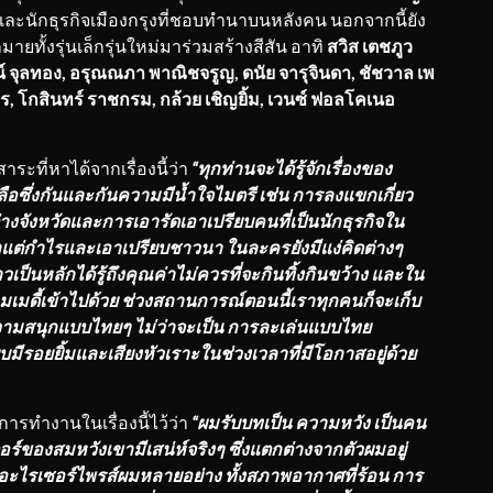
ละนักธุรกิจเมืองกรุงที่ชอบทำนาบนหลังคน นอกจากนี้ยัง
ั้งรุ่นเล็กรุ่นใหม่มาร่วมสร้างสีสัน อาทิ
สวิส เตชภูว
จน์ จุลทอง, อรุณณภา พาณิชจรูญ, ดนัย จารุจินดา, ชัชวาล เพ
กร, โกสินทร์ ราชกรม, กล้วย เชิญยิ้ม, เวนซ์ ฟอลโคเนอ
สาระที่หาได้จากเรื่องนี้ว่า
“ทุกท่านจะได้รู้จักเรื่องของ
ือซึ่งกันและกันความมีน้ำใจไมตรี เช่น การลงแขกเกี่ยว
่างจังหวัดและการเอารัดเอาเปรียบคนที่เป็นนักธุรกิจใน
ดหาแต่กำไรและเอาเปรียบชาวนา ในละครยังมีแง่คิดต่างๆ
เป็นหลักได้รู้ถึงคุณค่าไม่ควรที่จะกินทิ้งกินขว้าง และใน
เมดี้เข้าไปด้วย ช่วงสถานการณ์ตอนนี้เราทุกคนก็จะเก็บ
ั้งความสนุกแบบไทยๆ ไม่ว่าจะเป็น การละเล่นแบบไทย
ีรอยยิ้มและเสียงหัวเราะในช่วงเวลาที่มีโอกาสอยู่ด้วย
งการทำงานในเรื่องนี้ไว้ว่า
“ผมรับบทเป็น ความหวัง เป็นคน
์ของสมหวังเขามีเสน่ห์จริงๆ ซึ่งแตกต่างจากตัวผมอยู่
มีอะไรเซอร์ไพรส์ผมหลายอย่าง ทั้งสภาพอากาศที่ร้อน การ