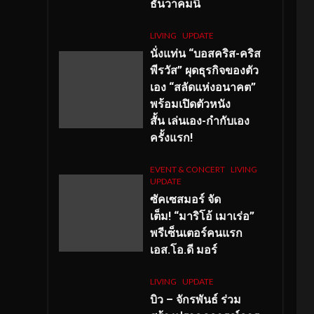
ธันวาคมนี้
LIVING
UPDATE
นั่งแท่น “บอสคริส-คริส
พีรวัส” ผุดธุรกิจของตัว
เอง “สลัดแห่งอนาคต”
พร้อมเปิดตัวหนัง
สั้น เล่นเอง-กำกับเอง
ครั้งแรก!
EVENT & CONCERT
LIVING
UPDATE
ซัคเซสมอร์ จัด
เต็ม
!
“มาริโอ้ เมาเร่อ”
พรีเซ็นเตอร์คนแรก
เอส
.โอ.ดี มอร์
LIVING
UPDATE
บิว – จักรพันธ์ ร่วม