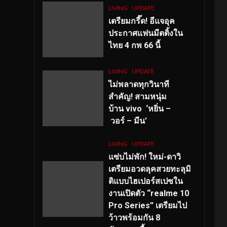
LIVING
UPDATE
เตรียมกรี๊ด! อีแจอุค
ประกาศแฟนมีตติ้งใน
ไทย 4 กพ 66 นี้
LIVING
UPDATE
ไม่พลาดทุกวินาที
สำคัญ
! สามหนุ่ม
บ้าน vivo ‘หยิ่น –
วอร์ – มีน’
LIVING
UPDATE
แซ่บไม่พัก! ใหม่-ดาวิ
เตรียมอวดลุคสวยทะลุมิ
ติแบบไฮเปอร์สเปซใน
งานเปิดตัว “realme 10
Pro Series” เตรียมไป
ว้าวพร้อมกัน 8