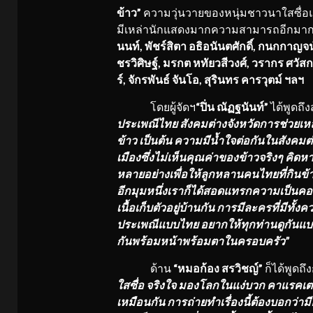
ข้าว”
ความวุ่นวายของหนุ่มชาวนาใสซื่อแ
มีเหล่านักแสดงมากความสามารถอีกมากมายท
นนท์
, พัชร์สิตา อธิอนันตศักดิ์, กนกกาญ
ชรวิศิษฐ์, มรกต หทัยวสีวงศ์, วรากร ศวัส
ร์, จักรพันธ์ จันโอ, สุรินทร คารวุตม์ ฯลฯ
โดยผู้จัดฯ
“ปิ่น ณัฏฐนันท์”
ได้พูดถึง
ประเพณีไทย สังคมต่างจังหวัดการช่วยเหล
ข้าว เป็นต้น ความมีน้ำใจต่อกันในสังคมต
เมืองซึ่งไม่เห็นคุณค่าของข้าวจริงๆ คิ
หลายอย่างเพื่อให้ลูกหลานคนไทยที่กินข้าว
อีกมุมหนึ่งเราก็ได้สอดแทรกความเป็นคอม
เนื้อเก็บตัวอยู่บ้านกัน การมีละครที่มีท
ประเพณีแบบไทย อยากให้ทุกท่านดูกันแบบม
กันพร้อมหน้าพร้อมตาในครอบครัว”
ด้าน
“หมอก้อง สรวิชญ์”
ก็ได้พูดถึ
ใสซื่อ จริงใจ มองโลกในแง่บวก คาแรคเตอร
เหมือนกัน การถ่ายทำเรื่องนี้ต้องบอกว่า