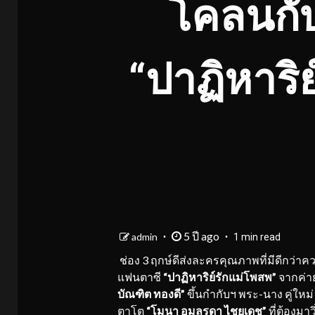
โคลนกั
“ปาฏิหาริย
5 ปี ago
admin
1 min read
ช่อง 3 ฤกษ์ดีส่งละครคุณภาพที่มีดีกว่าค
แฟนตาซี
“ปาฏิหาริย์รักแม่โพสพ”
จากค่า
บัณฑิต ทองดี”
ขึ้นกำกับฯ พระ-นาง คู่ใหม
ตาโต
“โมนา อมลรดา ไชยเดช”
ที่ต้องมา