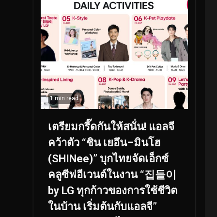
1 min read
เตรียมกรี๊ดกันให้สนั่น! แอลจี
คว้าตัว “ชิน เยอึน–มินโฮ
(SHINee)” บุกไทยจัดเอ็กซ์
คลูซีฟอีเวนต์ในงาน “집들이
by LG ทุกก้าวของการใช้ชีวิต
ในบ้าน เริ่มต้นกับแอลจี”