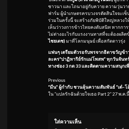
ชาวนา และไถนาอยู่กับควาย ความวุ่นวายได้
ฟาร์ม ผู้นำเกษตรครบวงจรตัดสินใจจะเซ็น
ร่วมในครั้งนี้ จะสร้างภัยพิบัติใหญ่หลวง
เห็นว่าวงการข้าวไทยคงดับสนิท หากการ
ไม่ต่างอะไรกับแรงงานทาสที่จะต้องผลิตข้
ไชยเดช)
มาที่โลกมนุษย์ เพื่อสกัดดาวรุ่ง
แฟนๆ เตรียมตัว
รอรับพรจากธิดาขวัญข้า
ละคร“ปาฏิหาริย์รักแม่โพสพ” ทุกวันจันทร
ทางช่อง 3 กด 33 และติดตามความสนุกเพิ
Continue
Previous
“มีน” ผู้กำกับ
ชวน
ลุ้น
ความสัมพันธ์ “
เต
–
โอ
Reading
ใน “แปลรักฉันด้วยใจเธอ Part 2” 27 พ.ค.นี้
ใส่ความเห็น