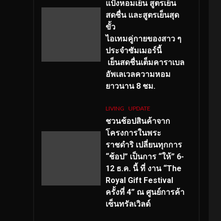
แป้งหอมเย็น สูตรเย็น
สดชื่น และสูตรเย็นสุด
ขั้ว
ไอเทมคู่กายของสาว ๆ
ประจำซัมเมอร์นี้
เย็นสดชื่นเต็มคาราเบล
อัพเลเวลความหอม
ยาวนาน
8
ชม.
LIVING
UPDATE
ชวนช้อปสินค้าจาก
โครงการในพระ
ราชดำริ เปลี่ยนทุกการ
“ช้อป” เป็นการ “ให้” 6-
12 ธ.ค. นี้ ที่ งาน “The
Royal Gift Festival
ครั้งที่ 4” ณ ศูนย์การค้า
เซ็นทรัลเวิลด์