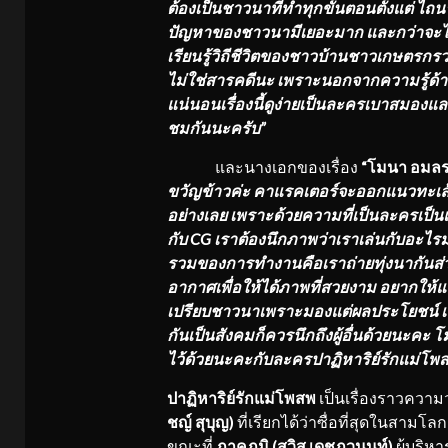
ต้องเป็นชาวนาที่ทำทุกขั้นตอนตั้งแต่ ไถนา 
ปัญหาของชาวนามีเยอะมาก และกว่าจะได้ข้
เรียนรู้วิถีชีวิตของชาวบ้านชาวเกษตรกรว่
ไม่ใช่สารคดีนะ เพราะนอกจากความรู้ด้
แน่นอนเรื่องนี้ดูง่ายเป็นละครเบาสมอง
ชมกันนะครับ”
และนางเอกของเรื่อง
“โมนา อมล
ขวัญข้าวค่ะ คาแรคเตอร์จะออกแนวทะเล้น
อย่างเลย เพราะด้วยความที่เป็นละครเป
กับ
CG เราต้องนึกภาพว่าเราเล่นกับอะไรม
รวมของการทำงานคือเราถ่ายทุ่งนากันส
อากาศเพื่อให้ได้ภาพที่สวยงาม อยากให้แฟ
เปรียบชาวนาเพราะมองแต่ผลประโยชน์ เรา
กันเป็นสังคมก็ควรนึกถึงผู้อื่นด้วยนะคะ 
ไว้ด้วยนะคะกับละครปาฏิหาริย์รักแม่โพ
ปาฏิหาริย์รักแม่โพสพ
เป็นเรื่องราวความว
ชญ์ สุบุญ)
ที่เรียกได้ว่าซื่อที่สุดในสาม
ขณะที่
ภาคภูมิ (สวิส เดชภูวนนท์)
ผู้บริห