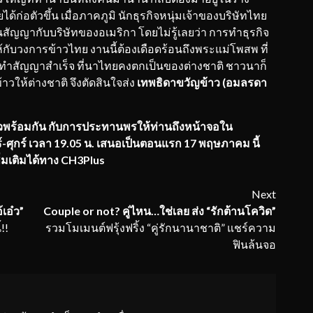
ก่อตัวขึ้น เมื่อภาคภูมิ นักธุรกิจหนุ่มเจ้าของบริษัทไทย
สัญญากับบริษัทของอเมริกา โดยไม่รู้เลยว่า การทำธุรกิจ
ให้กับวงการข้าวไทย งานนี้ต้องเดือดร้อนถึงพระแม่โพสพ ที่
ทำสัญญาสำเร็จ ที่นาไทยคงตกเป็นของต่างชาติ ชาวนาก็
าวให้ต่างชาติ จึงตัดสินใจส่ง
เทพธิดาขวัญข้าว (อมลรดา
วพร้อมกัน กับการประทานพรให้ท่านถึงหน้าจอ
ใน
์-ศุกร์ เวลา 19.05 น. เสนอเป็นตอนแรก 17 พฤษภาคม นี้
่มเติมได้ทาง
CH3Plus
Next
้
เอ๋
ว”
Couple or not? คู่ไหน…ใช่เลย ส่ง “รักต้านโควิด”
!!
รวมโมเมนต์ฟรุ้งฟริ้ง “คู่รักนานาชาติ” แชร์ความ
ฟินล้นจอ