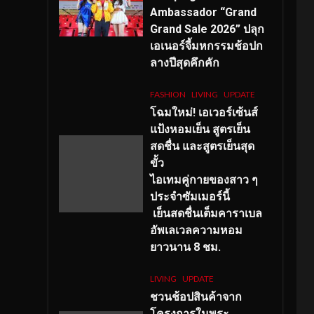
Ambassador “Grand
Grand Sale 2026” ปลุก
เอเนอร์จี้มหกรรมช้อปก
ลางปีสุดคึกคัก
FASHION
LIVING
UPDATE
โฉมใหม่
! เอเวอร์เซ้นส์
แป้งหอมเย็น สูตรเย็น
สดชื่น และสูตรเย็นสุด
ขั้ว
ไอเทมคู่กายของสาว ๆ
ประจำซัมเมอร์นี้
เย็นสดชื่นเต็มคาราเบล
อัพเลเวลความหอม
ยาวนาน
8
ชม.
LIVING
UPDATE
ชวนช้อปสินค้าจาก
โครงการในพระ