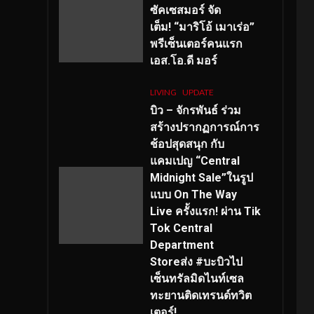
ซัคเซสมอร์ จัด
เต็ม
!
“มาริโอ้ เมาเร่อ”
พรีเซ็นเตอร์คนแรก
เอส
.โอ.ดี มอร์
LIVING
UPDATE
บิว – จักรพันธ์ ร่วม
สร้างปรากฏการณ์การ
ช้อปสุดสนุก กับ
แคมเปญ “Central
Midnight Sale”ในรูป
แบบ On The Way
Live ครั้งแรก! ผ่าน Tik
Tok Central
Department
Storeส่ง #บะบิวไป
เซ็นทรัลมิดไนท์เซล
ทะยานติดเทรนด์ทวิต
เตอร์!