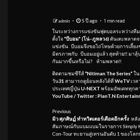
5 ปี ago
admin
1 min read
ในระหว่างการแข่งขันฟุตบอลระหว่างทีม
ตั้งใจ
“
บีบอม
” (
โน่
–
ภูหลวง
)
ดันเตะพลาดจ
แข่งขัน บีบอมจึงขอไถ่โทษด้วยการเลี้ยงข
มิตรภาพกับ บีบอมอยู่แล้ว สุดท้าย!! มาลุ้น
กันมากขึ้นหรือไม่? ห้ามพลาด!!
ติดตามชมซีรีส์
“
Nitiman
The Series”
ในว
วัน
31
สามารถดูย้อนหลังได้ที่
WeTV
เวล
ประเทศญี่ปุ่น
U-NEXT
พร้อมอัพเดททุกคว
YouTube / Twitter :
PlanT.N
Entertain
Continue
Previous
มิว ศุภ
ศิษฏ์
ทำทวิต
เต
อร์เดือดอีกครั้ง
หลัง
Reading
สัมภาษณ์กับแบมแบมในรายการ Simply 
Con-Tour ทะยานสู่เทรนอันดับ 1 ของโลกท