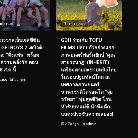
in read
1 min read
จักรวาลเล็บเจลซีซัน
GDH ร่วมกับ TOFU
! GELBOYS 2 เดบิวต์
FILMS ปล่อยตัวอย่างแรก!
ะ “ติ่งแฟน” พร้อม
ภาพยนตร์ฟอร์มยักษ์ ‘คุณ
์ฟความคลั่งรัก ตอน
ยายวรนาฏ’ (INHERIT)
 ส.ค.นี้
เตรียมคายตะขาบหนังไทย
ในรอบปฐมทัศน์โลก ณ
น ago
admin
เทศกาลภาพยนตร์
นานาชาติโตรอนโต “จุ๋ย
วรัทยา” ทุ่มสุดชีวิต โกน
หัวรับบทแม่ชี นำทีมนัก
แสดงประชันความสยอง!
2 วัน ago
admin