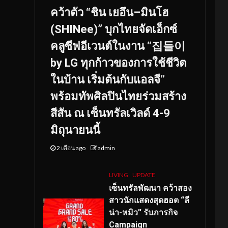
คว้าตัว “ชิน เยอึน–มินโฮ
(SHINee)” บุกไทยจัดเอ็กซ์
คลูซีฟอีเวนต์ในงาน “집들이
by LG ทุกก้าวของการใช้ชีวิต
ในบ้าน เริ่มต้นกับแอลจี”
พร้อมทัพศิลปินไทยร่วมสร้าง
สีสัน ณ เซ็นทรัลเวิลด์ 4-9
มิถุนายนนี้
2 เดือน ago
admin
LIVING
UPDATE
เซ็นทรัลพัฒนา คว้าสอง
สาวนักแสดงสุดฮอต “ลี
น่า-หมิว” รับภารกิจ
Campaign