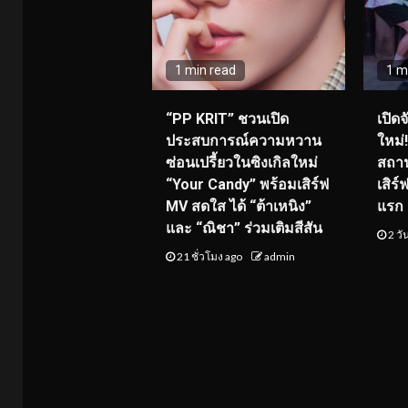
1 min read
1 m
“PP KRIT” ชวนเปิด
เปิด
ประสบการณ์ความหวาน
ใหม่
ซ่อนเปรี้ยวในซิงเกิลใหม่
สถาน
“Your Candy” พร้อมเสิร์ฟ
เสิร
MV สดใส ได้ “ต้าเหนิง”
แรก 8
และ “ณิชา” ร่วมเติมสีสัน
2 วั
21 ชั่วโมง ago
admin