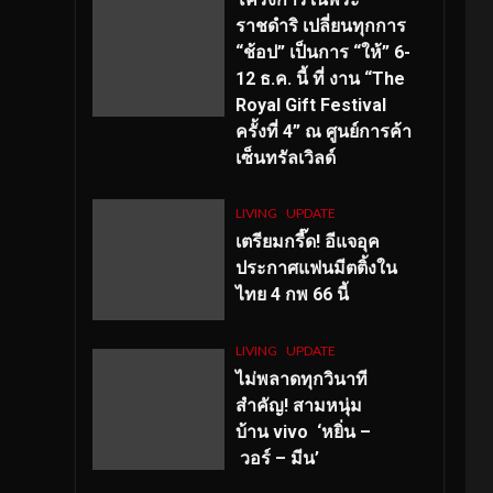
ราชดำริ เปลี่ยนทุกการ
“ช้อป” เป็นการ “ให้” 6-
12 ธ.ค. นี้ ที่ งาน “The
Royal Gift Festival
ครั้งที่ 4” ณ ศูนย์การค้า
เซ็นทรัลเวิลด์
LIVING
UPDATE
เตรียมกรี๊ด! อีแจอุค
ประกาศแฟนมีตติ้งใน
ไทย 4 กพ 66 นี้
LIVING
UPDATE
ไม่พลาดทุกวินาที
สำคัญ
! สามหนุ่ม
บ้าน vivo ‘หยิ่น –
วอร์ – มีน’