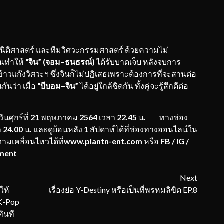
นิติศาสตร์ และทีมวิศวะกรรมศาสตร์ ด้วยความไม่
นทำให้
“
จิน
” (
จอม
–
ธน
ธรณ์
)
ได้รับบาดเจ็บ หลังจบการ
้าวแก๊งวิศวะฯ ซึ่งจินก็ไม่ปฏิเสธเพราะต้องการที่จะสานต่อ
กันว่า เมื่อ
“
บีบอม
–
จิน
”
ได้อยู่ใกล้ชิดกัน ทั้งคู่จะรู้สึกดีต่อ
ันศุกร์ที่
21
พฤษภาคม
2564
เวลา
22.45
น
.
ทางช่อง
า
24.00
น
.
และดูย้อนหลัง
1
สัปดาห์ได้ที่ช่องทางออนไลน์ใน
ามเคลื่อนไหวได้ที่
www.plantn-ent.com
หรือ
FB / IG /
ment
Next
ให้
เรื่องย่อ Y-Destiny หรือเป็นที่พรหมลิขิต EP.8
K-Pop
ันที