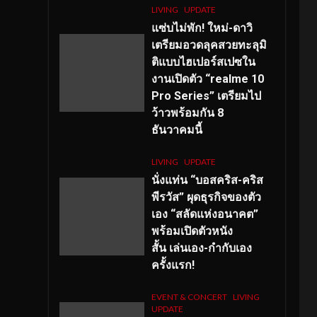
LIVING
UPDATE
แซ่บไม่พัก! ใหม่-ดาวิ
เตรียมอวดลุคสวยทะลุมิ
ติแบบไฮเปอร์สเปซใน
งานเปิดตัว “realme 10
Pro Series” เตรียมไป
ว้าวพร้อมกัน 8
ธันวาคมนี้
LIVING
UPDATE
นั่งแท่น “บอสคริส-คริส
พีรวัส” ผุดธุรกิจของตัว
เอง “สลัดแห่งอนาคต”
พร้อมเปิดตัวหนัง
สั้น เล่นเอง-กำกับเอง
ครั้งแรก!
EVENT & CONCERT
LIVING
UPDATE