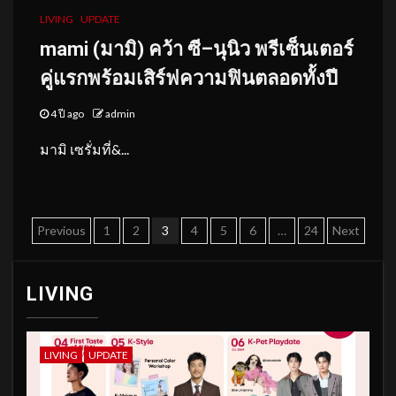
LIVING
UPDATE
mami
(
มามิ
)
คว้า ซี
–
นุนิว พรีเซ็น
เต
อร์
คู่แรก
พร้อมเสิร์ฟ
ความฟินตลอดทั้งปี
4 ปี ago
admin
มามิ เซรั่มที่&...
Posts
Previous
1
2
3
4
5
6
…
24
Next
pagination
LIVING
LIVING
UPDATE