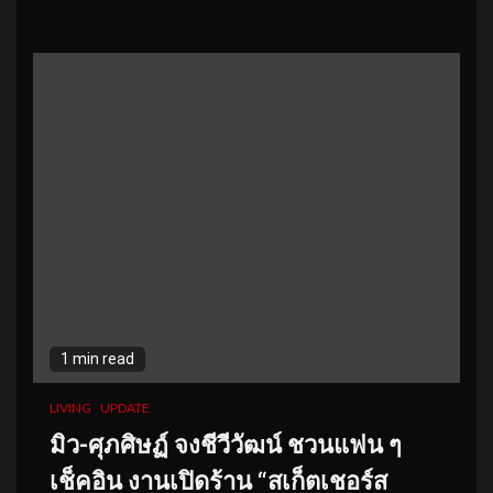
1 min read
LIVING
UPDATE
มิว-ศุภศิษฏ์ จงชีวีวัฒน์ ชวนแฟน ๆ
เช็คอิน งานเปิดร้าน “สเก็ตเชอร์ส