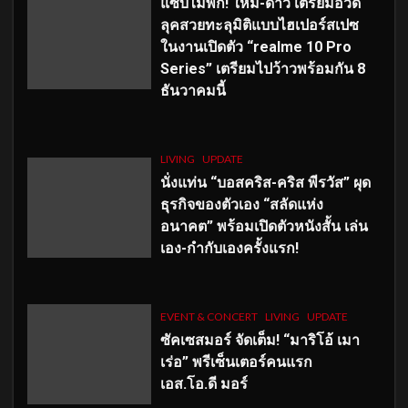
แซ่บไม่พัก! ใหม่-ดาวิ เตรียมอวด
ลุคสวยทะลุมิติแบบไฮเปอร์สเปซ
ในงานเปิดตัว “realme 10 Pro
Series” เตรียมไปว้าวพร้อมกัน 8
ธันวาคมนี้
LIVING
UPDATE
นั่งแท่น “บอสคริส-คริส พีรวัส” ผุด
ธุรกิจของตัวเอง “สลัดแห่ง
อนาคต” พร้อมเปิดตัวหนังสั้น เล่น
เอง-กำกับเองครั้งแรก!
EVENT & CONCERT
LIVING
UPDATE
ซัคเซสมอร์ จัดเต็ม
!
“มาริโอ้ เมา
เร่อ” พรีเซ็นเตอร์คนแรก
เอส
.โอ.ดี มอร์