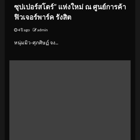
ซุปเปอร์สโตร์” แห่งใหม่ ณ ศูนย์การค้า
ฟิวเจอร์พาร์ค รังสิต
4 ปี ago
admin
หนุ่มมิว-ศุภศิษฏ์ จง...