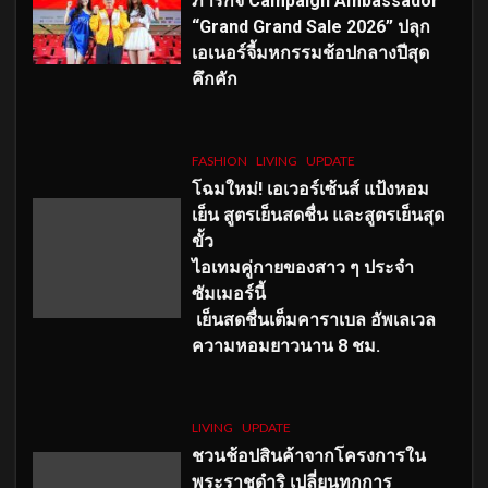
ภารกิจ Campaign Ambassador
“Grand Grand Sale 2026” ปลุก
เอเนอร์จี้มหกรรมช้อปกลางปีสุด
คึกคัก
FASHION
LIVING
UPDATE
โฉมใหม่
! เอเวอร์เซ้นส์ แป้งหอม
เย็น สูตรเย็นสดชื่น และสูตรเย็นสุด
ขั้ว
ไอเทมคู่กายของสาว ๆ ประจำ
ซัมเมอร์นี้
เย็นสดชื่นเต็มคาราเบล อัพเลเวล
ความหอมยาวนาน
8
ชม.
LIVING
UPDATE
ชวนช้อปสินค้าจากโครงการใน
พระราชดำริ เปลี่ยนทุกการ