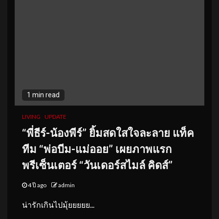
1 min read
LIVING
UPDATE
“พี่ธีร์-น้องพีร์”
ยิ้มสดใสใจละลาย
แท็ค
ทีม “พ่อบีม-แม่ออย” เผยภาพแรก
พรีเซ็นเตอร์ “วันเดอร์สไมล์ คิดส์”
4 ปี ago
admin
น่ารักเกินไปมุ้ยยยยย...