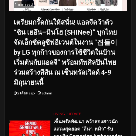
1 min read
เตรียมกรี๊ดกันให้สนั่น! แอลจีคว้าตัว
“ชิน เยอึน–มินโฮ (SHINee)” บุกไทย
จัดเอ็กซ์คลูซีฟอีเวนต์ในงาน “집들이
by LG ทุกก้าวของการใช้ชีวิตในบ้าน
เริ่มต้นกับแอลจี” พร้อมทัพศิลปินไทย
ร่วมสร้างสีสัน ณ เซ็นทรัลเวิลด์ 4-9
มิถุนายนนี้
2 เดือน ago
admin
LIVING
UPDATE
เซ็นทรัลพัฒนา คว้าสองสาวนัก
แสดงสุดฮอต “ลีน่า-หมิว” รับ