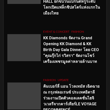
HALL ยกขบวนแบรนด์หรูระดับ
โลกเปิดแฟล็กชิปสโตร์แห่งแรกใน
เมืองไทย
EVENT & CONCERT
FASHION
KK Diamonds จัดงาน Grand
Opening KK Diamond & KK
Birth Day Gala Dinner โดย CEO
“คุณกุ๊กไก่ รวิสรา” จัดงานโชว์
เครื่องเพชรมูลค่าหลายล้านบาท
FASHION
UPDATE
คิมเบอร์ลี่ แอน โวลเทมัส เฉิดฉาย
ณ กรุงฟลอเรนซ์ ประเทศอิตาลี
ร่วมงานเปิดตัวคอลเลคชั่นไฮจิ
วเวลรีจากคาร์เทียร์LE VOYAGE
RECOMMENCÉ