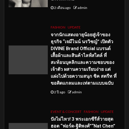
2 เดือน ago
admin
FASHION
UPDATE
จากนักแสดงอายุน้อยสู่เจ้าของ
ธุรกิจ “เจมีไนน์ นรวิชญ์” เปิดตัว
DIVINE Brand Official แบรนด์
เสื้อผ้าและสินค้าไลฟ์สไตล์ ที่
สะท้อนบุคลิกและความชอบของ
เจ้าตัว ผสานความเรียบง่าย แต่
แฝงไปด้วยความสนุก ชิค สตรีท ที่
ขอติดแกลมและเท่ตามแบบฉบับ
2 ปี ago
admin
EVENT & CONCERT
FASHION
UPDATE
ปังไม่ไหว! 3 พระเอกซีรีส์วายสุด
ฮอต “ฟอร์ด-ฐิติพงศ์”“Nat Chen”