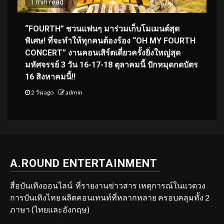
1 min read
“FOURTH” ชวนแฟนๆ มาร่วมเก็บโมเมนต์สุด
พิเศษ! ที่จะทำให้ทุกคนต้องร้อง “OH MY FOURTH
CONCERT” งานคอนเสิร์ตเดี่ยวครั้งยิ่งใหญ่สุด
มหัศจรรย์ 3 วัน 16-17-18 ตุลาคมนี้ ปักหมุดกดบัตร
16 สิงหาคมนี้!!
2 วัน ago
admin
A.ROUND ENTERTAINMENT
สื่อบันเทิงออนไลน์ ที่รายงานข่าวสาร เหตุการณ์ในแวดวง
การบันเทิงไทย ผลิตคอนเทนท์ที่หลากหลาย ครอบคลุมทั้ง 2
ภาษา (ไทยและอังกฤษ)