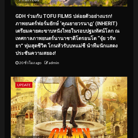
GDH ร่วมกับ TOFU FILMS ปล่อยตัวอย่างแรก!
ภาพยนตร์ฟอร์มยักษ์ ‘คุณยายวรนาฏ’ (INHERIT)
เตรียมคายตะขาบหนังไทยในรอบปฐมทัศน์โลก ณ
เทศกาลภาพยนตร์นานาชาติโตรอนโต “จุ๋ย วรัท
ยา” ทุ่มสุดชีวิต โกนหัวรับบทแม่ชี นำทีมนักแสดง
ประชันความสยอง!
20 ชั่วโมง ago
admin
UPDATE