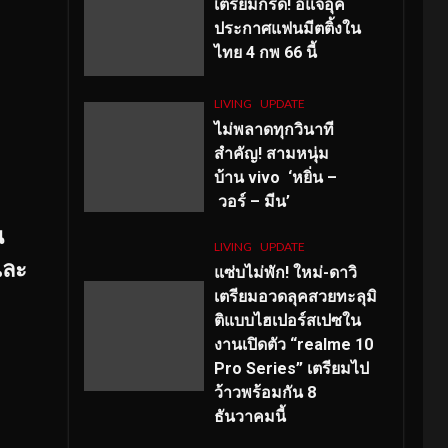
เตรียมกรี๊ด! อีแจอุค
ประกาศแฟนมีตติ้งใน
ไทย 4 กพ 66 นี้
LIVING
UPDATE
ไม่พลาดทุกวินาที
สำคัญ
! สามหนุ่ม
บ้าน vivo ‘หยิ่น –
วอร์ – มีน’
น
LIVING
UPDATE
และ
แซ่บไม่พัก! ใหม่-ดาวิ
เตรียมอวดลุคสวยทะลุมิ
ติแบบไฮเปอร์สเปซใน
งานเปิดตัว “realme 10
Pro Series” เตรียมไป
ว้าวพร้อมกัน 8
ธันวาคมนี้