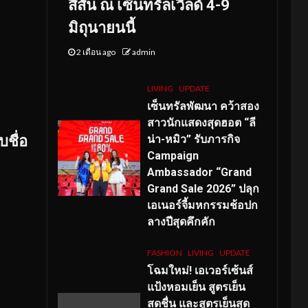
สีสัน ณ เซ็นทรัลเวิลด์ 4-9
มิถุนายนนี้
2 เดือน ago
admin
LIVING
UPDATE
เซ็นทรัลพัฒนา คว้าสอง
สาวนักแสดงสุดฮอต “ลี
บชื่อ
น่า-หมิว” รับภารกิจ
Campaign
Ambassador “Grand
Grand Sale 2026” ปลุก
เอเนอร์จี้มหกรรมช้อปก
ลางปีสุดคึกคัก
FASHION
LIVING
UPDATE
โฉมใหม่
! เอเวอร์เซ้นส์
แป้งหอมเย็น สูตรเย็น
สดชื่น และสูตรเย็นสุด