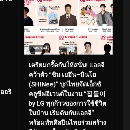
1 min read
เตรียมกรี๊ดกันให้สนั่น! แอลจี
คว้าตัว “ชิน เยอึน–มินโฮ
(SHINee)” บุกไทยจัดเอ็กซ์
ดออริ
คลูซีฟอีเวนต์ในงาน “집들이
by LG ทุกก้าวของการใช้ชีวิต
ในบ้าน เริ่มต้นกับแอลจี”
พร้อมทัพศิลปินไทยร่วมสร้าง