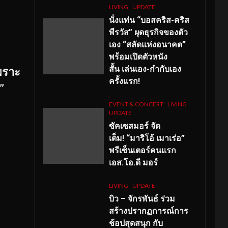
LIVING
UPDATE
นั่งแท่น “บอสคริส-คริส
พีรวัส” ผุดธุรกิจของตัว
เอง “สลัดแห่งอนาคต”
พร้อมเปิดตัวหนัง
สั้น เล่นเอง-กำกับเอง
เพราะ
ครั้งแรก!
”
EVENT & CONCERT
LIVING
UPDATE
ซัคเซสมอร์ จัด
เต็ม
!
“มาริโอ้ เมาเร่อ”
พรีเซ็นเตอร์คนแรก
เอส
.โอ.ดี มอร์
LIVING
UPDATE
บิว – จักรพันธ์ ร่วม
สร้างปรากฏการณ์การ
ช้อปสุดสนุก กับ