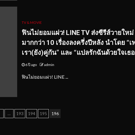
TV & MOVIE
ฟินไม่ยอมแผ่ว! LINE TV ส่งซีรีส์วายใหม่
มากกว่า 10 เรื่องลงครึ่งปีหลัง นำโดย “
เรา(ยัง)คู่กัน” และ “แปลรักฉันด้วยใจเธอ
6 ปี ago
admin
ฟินไม่ยอมแผ่ว! LINE ...
1
…
193
194
195
196
tion