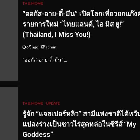
TV & MOVIE
“ออกัส-อาย-ตี๋-มีน” เปิดโลกเที่ยวยกแก๊งค
รายการใหม่ “ไทยแลนด์, ไอ มิส ยู!”
(Thailand, I Miss You!)
6 ปี ago
admin
“ออกัส-อาย-ตี๋-มีน” ...
TV & MOVIE
UPDATE
รู้จัก “แจสเปอร์หลิว” สามีแห่งชาติไต้หวั
แปลงร่างเป็นชาวไร่สุดหล่อในซีรีส์ “My
Goddess”