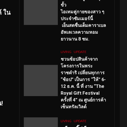
ขั้ว
์ ใน
ไอเทมคู่กายของสาว ๆ
ประจำซัมเมอร์นี้
เย็นสดชื่นเต็มคาราเบล
อัพเลเวลความหอม
ยาวนาน
8
ชม.
LIVING
UPDATE
ชวนช้อปสินค้าจาก
โครงการในพระ
ราชดำริ เปลี่ยนทุกการ
“ช้อป” เป็นการ “ให้” 6-
12 ธ.ค. นี้ ที่ งาน “The
Royal Gift Festival
ครั้งที่ 4” ณ ศูนย์การค้า
น!
เซ็นทรัลเวิลด์
LIVING
UPDATE