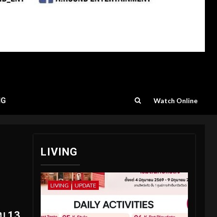
NG
Watch Online
LIVING
LIVING
UPDATE
บ 13