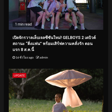
1 min read
เปิดจักรวาลเล็บเจลซีซันใหม่! GELBOYS 2 เดบิวต์
สถานะ “ติ่งแฟน” พร้อมเสิร์ฟความคลั่งรัก ตอน
แรก 8 ส.ค.นี้
16 ชั่วโมง ago
admin
UPDATE