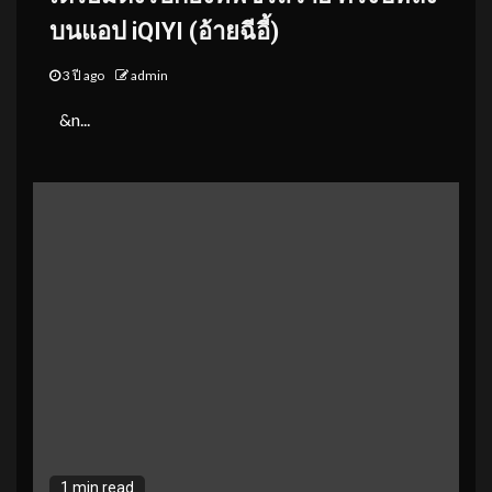
บนแอป iQIYI (อ้ายฉีอี้)
3 ปี ago
admin
&n...
1 min read