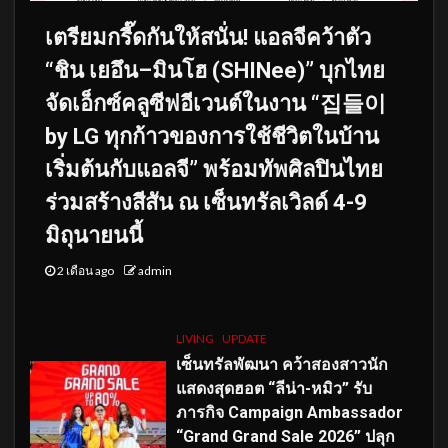
เตรียมกรี๊ดกันให้สนั่น! แอลจีคว้าตัว
“ชิน เยอึน–มินโฮ (SHINee)” บุกไทย
จัดเอ็กซ์คลูซีฟอีเวนต์ในงาน “집들이
by LG ทุกก้าวของการใช้ชีวิตในบ้าน
เริ่มต้นกับแอลจี” พร้อมทัพศิลปินไทย
ร่วมสร้างสีสัน ณ เซ็นทรัลเวิลด์ 4-9
มิถุนายนนี้
2 เดือน ago
admin
LIVING
UPDATE
เซ็นทรัลพัฒนา คว้าสองสาวนัก
แสดงสุดฮอต “ลีน่า-หมิว” รับ
ภารกิจ Campaign Ambassador
“Grand Grand Sale 2026” ปลุก