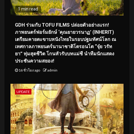
1 min read
GDH ร่วมกับ TOFU FILMS ปล่อยตัวอย่างแรก!
ภาพยนตร์ฟอร์มยักษ์ ‘คุณยายวรนาฏ’ (INHERIT)
เตรียมคายตะขาบหนังไทยในรอบปฐมทัศน์โลก ณ
เทศกาลภาพยนตร์นานาชาติโตรอนโต “จุ๋ย วรัท
ยา” ทุ่มสุดชีวิต โกนหัวรับบทแม่ชี นำทีมนักแสดง
ประชันความสยอง!
16 ชั่วโมง ago
admin
UPDATE