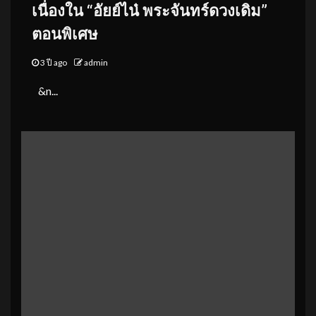
เนื่องใน “อัยย์ไน๋ พระจันทร์ดวงเดิม”
ตอนพิเศษ
3 ปี ago
admin
&n...