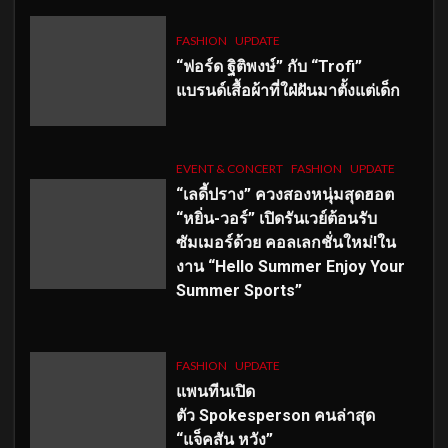
FASHION
UPDATE
“ฟอร์ด ฐิติพงษ์” กับ “Trofi”
แบรนด์เสื้อผ้าที่ใฝ่ฝันมาตั้งแต่เด็ก
EVENT & CONCERT
FASHION
UPDATE
“เลดี้ปราง” ควงสองหนุ่มสุดฮอต
“หยิ่น-วอร์” เปิดรันเวย์ต้อนรับ
ซัมเมอร์ด้วย คอลเลกชั่นใหม่!ใน
งาน “Hello Summer Enjoy Your
Summer Sports”
FASHION
UPDATE
แพนทีนเปิด
ตัว
Spokesperson คนล่าสุด
“แจ็คสัน หวัง”