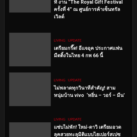
ที่ งาน “The Royal Gift Festival
ครั้งที่ 4” ณ ศูนย์การค้าเซ็นทรัล
เวิลด์
LIVING
UPDATE
เตรียมกรี๊ด! อีแจอุค ประกาศแฟน
มีตติ้งในไทย 4 กพ 66 นี้
LIVING
UPDATE
ไม่พลาดทุกวินาทีสำคัญ
! สาม
หนุ่มบ้าน vivo ‘หยิ่น – วอร์ – มีน’
LIVING
UPDATE
แซ่บไม่พัก! ใหม่-ดาวิ เตรียมอวด
ลุคสวยทะลุมิติแบบไฮเปอร์สเปซ