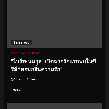
1 min read
TV & MOVIE
UPDATE
“ไบร์ท-นนกุล” เปิดฉากรักแรกพบในซี
รีส์ “หอมกลิ่นความรัก”
3 ปี ago
admin
&n...