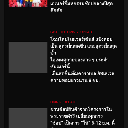
เอเนอร์จี้มหกรรมช้อปกลางปีสุด
คึกคัก
FASHION
LIVING
UPDATE
โฉมใหม่
! เอเวอร์เซ้นส์ แป้งหอม
เย็น สูตรเย็นสดชื่น และสูตรเย็นสุด
ขั้ว
ไอเทมคู่กายของสาว ๆ ประจำ
ซัมเมอร์นี้
เย็นสดชื่นเต็มคาราเบล อัพเลเวล
ความหอมยาวนาน
8
ชม.
LIVING
UPDATE
ชวนช้อปสินค้าจากโครงการใน
พระราชดำริ เปลี่ยนทุกการ
“ช้อป” เป็นการ “ให้” 6-12 ธ.ค. นี้