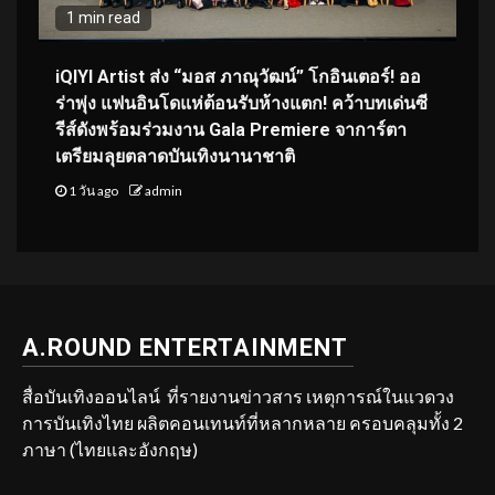
1 min read
iQIYI Artist ส่ง “มอส ภาณุวัฒน์” โกอินเตอร์! ออ
ร่าพุ่ง แฟนอินโดแห่ต้อนรับห้างแตก! คว้าบทเด่นซี
รีส์ดังพร้อมร่วมงาน Gala Premiere จาการ์ตา
เตรียมลุยตลาดบันเทิงนานาชาติ
1 วัน ago
admin
A.ROUND ENTERTAINMENT
สื่อบันเทิงออนไลน์ ที่รายงานข่าวสาร เหตุการณ์ในแวดวง
การบันเทิงไทย ผลิตคอนเทนท์ที่หลากหลาย ครอบคลุมทั้ง 2
ภาษา (ไทยและอังกฤษ)