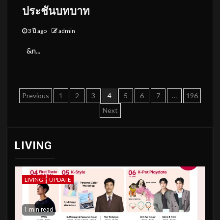
ประชันบทบาท
3 ปี ago
admin
&n...
Posts
Previous
1
2
3
4
5
6
7
…
196
pagination
Next
LIVING
LIVING
UPDATE
1 min read