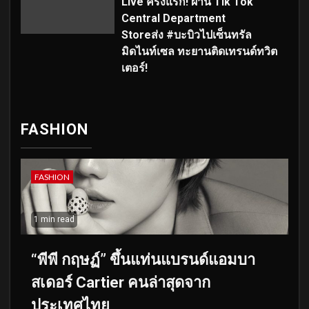
Live ครั้งแรก! ผ่าน Tik Tok
Central Department
Storeส่ง #บะบิวไปเซ็นทรัล
มิดไนท์เซล ทะยานติดเทรนด์ทวิต
เตอร์!
FASHION
FASHION
1 min read
“พีพี กฤษฏ์” ขึ้นแท่นแบรนด์แอมบา
สเดอร์ Cartier คนล่าสุดจาก
ประเทศไทย