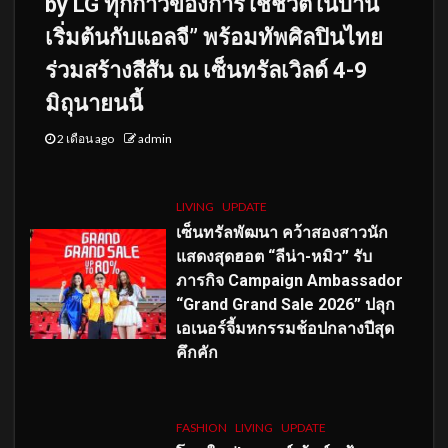
by LG ทุกก้าวของการใช้ชีวิตในบ้าน
เริ่มต้นกับแอลจี” พร้อมทัพศิลปินไทย
ร่วมสร้างสีสัน ณ เซ็นทรัลเวิลด์ 4-9
มิถุนายนนี้
2 เดือน ago
admin
LIVING
UPDATE
เซ็นทรัลพัฒนา คว้าสองสาวนัก
แสดงสุดฮอต “ลีน่า-หมิว” รับ
ภารกิจ Campaign Ambassador
“Grand Grand Sale 2026” ปลุก
เอเนอร์จี้มหกรรมช้อปกลางปีสุด
คึกคัก
FASHION
LIVING
UPDATE