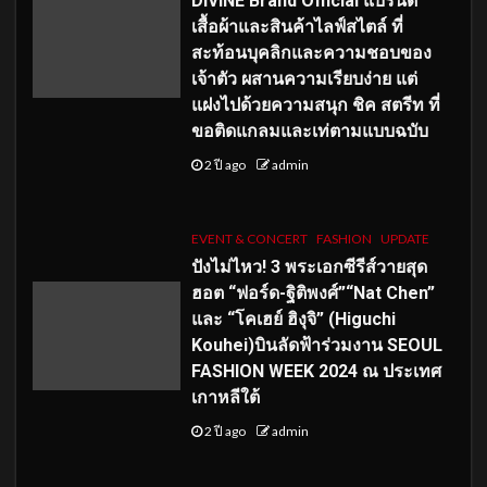
DIVINE Brand Official แบรนด์
เสื้อผ้าและสินค้าไลฟ์สไตล์ ที่
สะท้อนบุคลิกและความชอบของ
เจ้าตัว ผสานความเรียบง่าย แต่
แฝงไปด้วยความสนุก ชิค สตรีท ที่
ขอติดแกลมและเท่ตามแบบฉบับ
2 ปี ago
admin
EVENT & CONCERT
FASHION
UPDATE
ปังไม่ไหว! 3 พระเอกซีรีส์วายสุด
ฮอต “ฟอร์ด-ฐิติพงศ์”“Nat Chen”
และ “โคเฮย์ ฮิงุจิ” (Higuchi
Kouhei)บินลัดฟ้าร่วมงาน SEOUL
FASHION WEEK 2024 ณ ประเทศ
เกาหลีใต้
2 ปี ago
admin