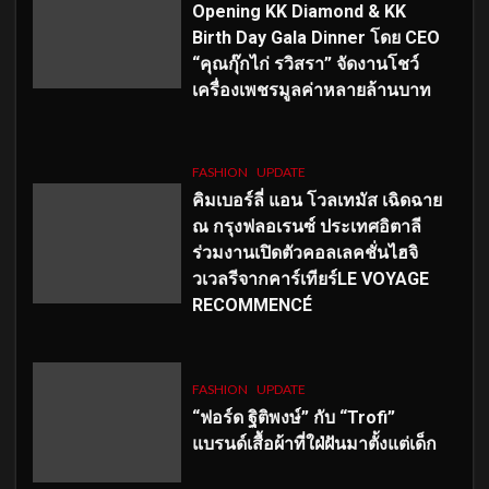
Opening KK Diamond & KK
Birth Day Gala Dinner โดย CEO
“คุณกุ๊กไก่ รวิสรา” จัดงานโชว์
เครื่องเพชรมูลค่าหลายล้านบาท
FASHION
UPDATE
คิมเบอร์ลี่ แอน โวลเทมัส เฉิดฉาย
ณ กรุงฟลอเรนซ์ ประเทศอิตาลี
ร่วมงานเปิดตัวคอลเลคชั่นไฮจิ
วเวลรีจากคาร์เทียร์LE VOYAGE
RECOMMENCÉ
FASHION
UPDATE
“ฟอร์ด ฐิติพงษ์” กับ “Trofi”
แบรนด์เสื้อผ้าที่ใฝ่ฝันมาตั้งแต่เด็ก