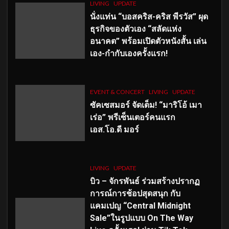
LIVING
UPDATE
นั่งแท่น “บอสคริส-คริส พีรวัส” ผุด
ธุรกิจของตัวเอง “สลัดแห่ง
อนาคต” พร้อมเปิดตัวหนังสั้น เล่น
เอง-กำกับเองครั้งแรก!
EVENT & CONCERT
LIVING
UPDATE
ซัคเซสมอร์ จัดเต็ม
!
“มาริโอ้ เมา
เร่อ” พรีเซ็นเตอร์คนแรก
เอส
.โอ.ดี มอร์
LIVING
UPDATE
บิว – จักรพันธ์ ร่วมสร้างปรากฏ
การณ์การช้อปสุดสนุก กับ
แคมเปญ “Central Midnight
Sale”ในรูปแบบ On The Way