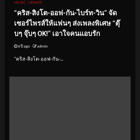
MUSIC
UPDATE
“คริส-สิงโต-ออฟ-กัน-ไบร์ท-วิน” จัด
เซอร์ไพรส์ให้แฟนๆ ส่งเพลงพิเศษ “ตุ๊
บๆ จุ๊บๆ OK!” เอาใจคนแอบรัก
6 ปี ago
admin
“คริส-สิงโต-ออฟ-กัน-...