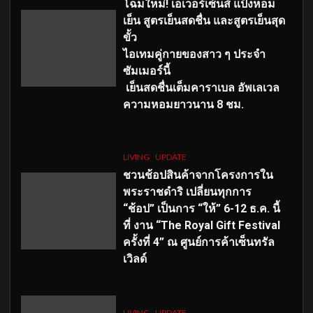
โฉมใหม่
! เอเวอร์เซ้นส์ แป้งหอม
เย็น สูตรเย็นสดชื่น และสูตรเย็นสุด
ขั้ว
ไอเทมคู่กายของสาว ๆ ประจำ
ซัมเมอร์นี้
เย็นสดชื่นเต็มคาราเบล อัพเลเวล
ความหอมยาวนาน
8
ชม.
LIVING
UPDATE
ชวนช้อปสินค้าจากโครงการใน
พระราชดำริ เปลี่ยนทุกการ
“ช้อป” เป็นการ “ให้” 6-12 ธ.ค. นี้
ที่ งาน “The Royal Gift Festival
ครั้งที่ 4” ณ ศูนย์การค้าเซ็นทรัล
เวิลด์
LIVING
UPDATE