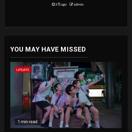
3 ปี ago
admin
YOU MAY HAVE MISSED
UPDATE
1 min read