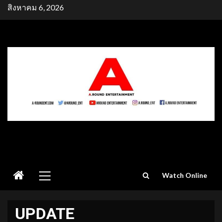
Skip
สิงหาคม 6, 2026
to
content
Primary
Watch Online
Menu
UPDATE