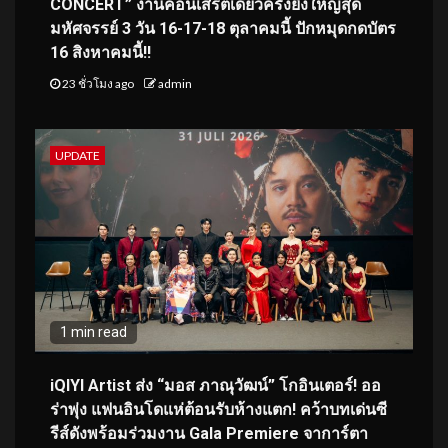
CONCERT” งานคอนเสิร์ตเดี่ยวครั้งยิ่งใหญ่สุด
มหัศจรรย์ 3 วัน 16-17-18 ตุลาคมนี้ ปักหมุดกดบัตร
16 สิงหาคมนี้!!
23 ชั่วโมง ago
admin
UPDATE
1 min read
iQIYI Artist ส่ง “มอส ภาณุวัฒน์” โกอินเตอร์! ออ
ร่าพุ่ง แฟนอินโดแห่ต้อนรับห้างแตก! คว้าบทเด่นซี
รีส์ดังพร้อมร่วมงาน Gala Premiere จาการ์ตา