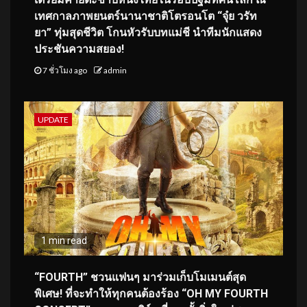
เทศกาลภาพยนตร์นานาชาติโตรอนโต “จุ๋ย วรัท
ยา” ทุ่มสุดชีวิต โกนหัวรับบทแม่ชี นำทีมนักแสดง
ประชันความสยอง!
7 ชั่วโมง ago
admin
UPDATE
1 min read
“FOURTH” ชวนแฟนๆ มาร่วมเก็บโมเมนต์สุด
พิเศษ! ที่จะทำให้ทุกคนต้องร้อง “OH MY FOURTH