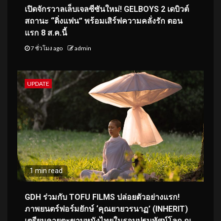
เปิดจักรวาลเล็บเจลซีซันใหม่! GELBOYS 2 เดบิวต์
สถานะ “ติ่งแฟน” พร้อมเสิร์ฟความคลั่งรัก ตอน
แรก 8 ส.ค.นี้
7 ชั่วโมง ago
admin
UPDATE
1 min read
GDH ร่วมกับ TOFU FILMS ปล่อยตัวอย่างแรก!
ภาพยนตร์ฟอร์มยักษ์ ‘คุณยายวรนาฏ’ (INHERIT)
เตรียมคายตะขาบหนังไทยในรอบปฐมทัศน์โลก ณ