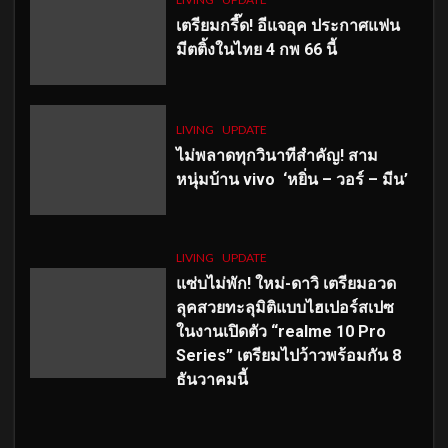
เตรียมกรี๊ด! อีแจอุค ประกาศแฟน
มีตติ้งในไทย 4 กพ 66 นี้
LIVING
UPDATE
ไม่พลาดทุกวินาทีสำคัญ
! สาม
หนุ่มบ้าน vivo ‘หยิ่น – วอร์ – มีน’
LIVING
UPDATE
แซ่บไม่พัก! ใหม่-ดาวิ เตรียมอวด
ลุคสวยทะลุมิติแบบไฮเปอร์สเปซ
ในงานเปิดตัว “realme 10 Pro
Series” เตรียมไปว้าวพร้อมกัน 8
ธันวาคมนี้