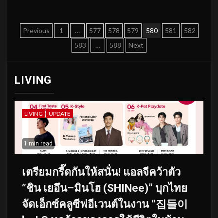
Posts
Previous
1
…
577
578
579
580
581
582
pagination
583
…
588
Next
LIVING
LIVING
UPDATE
1 min read
เตรียมกรี๊ดกันให้สนั่น! แอลจีคว้าตัว
“ชิน เยอึน–มินโฮ (SHINee)” บุกไทย
จัดเอ็กซ์คลูซีฟอีเวนต์ในงาน “집들이