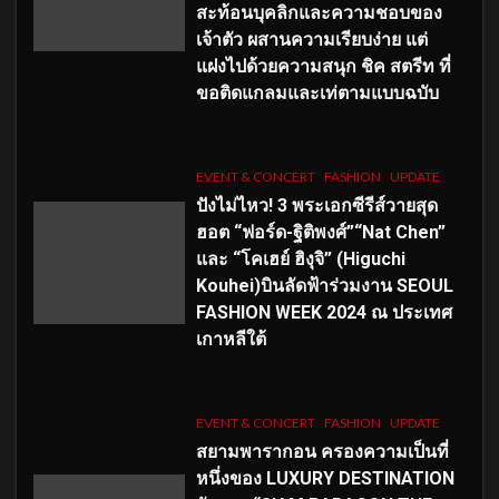
สะท้อนบุคลิกและความชอบของ
เจ้าตัว ผสานความเรียบง่าย แต่
แฝงไปด้วยความสนุก ชิค สตรีท ที่
ขอติดแกลมและเท่ตามแบบฉบับ
EVENT & CONCERT
FASHION
UPDATE
ปังไม่ไหว! 3 พระเอกซีรีส์วายสุด
ฮอต “ฟอร์ด-ฐิติพงศ์”“Nat Chen”
และ “โคเฮย์ ฮิงุจิ” (Higuchi
Kouhei)บินลัดฟ้าร่วมงาน SEOUL
FASHION WEEK 2024 ณ ประเทศ
เกาหลีใต้
EVENT & CONCERT
FASHION
UPDATE
สยามพารากอน ครองความเป็นที่
หนึ่งของ LUXURY DESTINATION