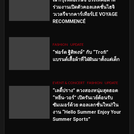
ร่วมงานเปิดตัวคอลเลคชั่นไฮจิ
วเวลรีจากคาร์เทียร์LE VOYAGE
RECOMMENCÉ
FASHION
UPDATE
“ฟอร์ด ฐิติพงษ์” กับ “Trofi”
แบรนด์เสื้อผ้าที่ใฝ่ฝันมาตั้งแต่เด็ก
EVENT & CONCERT
FASHION
UPDATE
“เลดี้ปราง” ควงสองหนุ่มสุดฮอต
“หยิ่น-วอร์” เปิดรันเวย์ต้อนรับ
ซัมเมอร์ด้วย คอลเลกชั่นใหม่!ใน
งาน “Hello Summer Enjoy Your
Summer Sports”