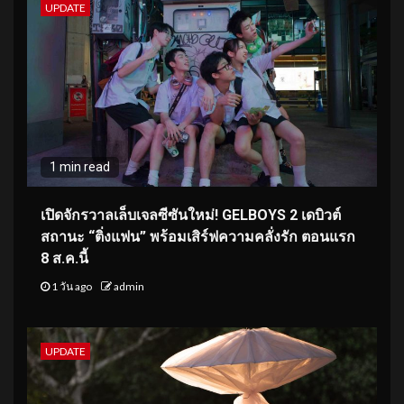
UPDATE
1 min read
เปิดจักรวาลเล็บเจลซีซันใหม่! GELBOYS 2 เดบิวต์
สถานะ “ติ่งแฟน” พร้อมเสิร์ฟความคลั่งรัก ตอนแรก
8 ส.ค.นี้
1 วัน ago
admin
UPDATE