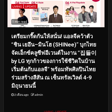
LIVING
UPDATE
1 min read
เตรียมกรี๊ดกันให้สนั่น! แอลจีคว้าตัว
“ชิน เยอึน–มินโฮ (SHINee)” บุกไทย
จัดเอ็กซ์คลูซีฟอีเวนต์ในงาน “집들이
by LG ทุกก้าวของการใช้ชีวิตในบ้าน
เริ่มต้นกับแอลจี” พร้อมทัพศิลปินไทย
ร่วมสร้างสีสัน ณ เซ็นทรัลเวิลด์ 4-9
มิถุนายนนี้
2 เดือน ago
admin
LIVING
UPDATE