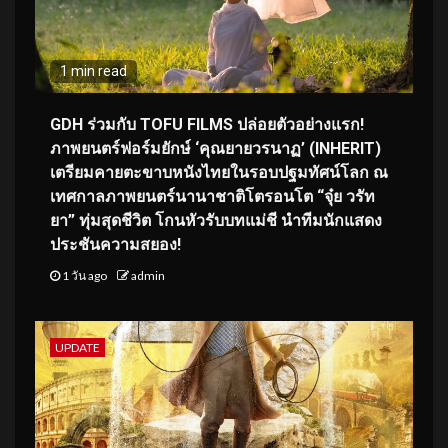
1 min read
GDH ร่วมกับ TOFU FILMS ปล่อยตัวอย่างแรก!
ภาพยนตร์ฟอร์มยักษ์ ‘คุณยายวรนาฏ’ (INHERIT)
เตรียมคายตะขาบหนังไทยในรอบปฐมทัศน์โลก ณ
เทศกาลภาพยนตร์นานาชาติโตรอนโต “จุ๋ย วรัท
ยา” ทุ่มสุดชีวิต โกนหัวรับบทแม่ชี นำทีมนักแสดง
ประชันความสยอง!
1 วัน ago
admin
UPDATE