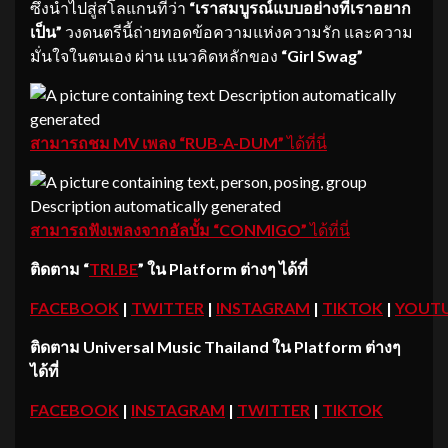
ซึ่งนำไปสู่สโลแกนที่ว่า
“เราสมบูรณ์แบบอย่างที่เราอยาก
เป็น”
วงดนตรีนี้ถ่ายทอดข้อความแห่งความรัก และความ
มั่นใจในตนเอง ผ่าน แนวคิดหลักของ
“
Girl Swag”
สามารถชม
MV เพลง “RUB-A-DUM”
ได้ที่นี่
สามารถฟังเพลงจากอัลบั้ม
“CONMIGO”
ได้ที่นี่
ติดตาม
“
TRI.BE
”
ใน
Platform ต่างๆ ได้ที่
FACEBOOK
|
TWITTER
|
INSTAGRAM
|
TIKTOK
|
YOUT
ติดตาม
Universal Music Thailand ใน Platform ต่างๆ
ได้ที่
FACEBOOK
|
INSTAGRAM
|
TWITTER
|
TIKTOK