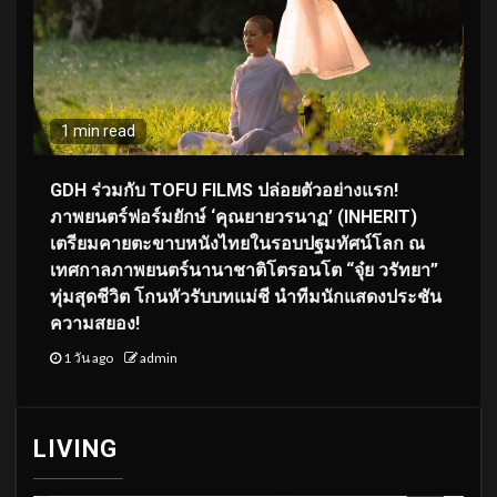
1 min read
GDH ร่วมกับ TOFU FILMS ปล่อยตัวอย่างแรก!
ภาพยนตร์ฟอร์มยักษ์ ‘คุณยายวรนาฏ’ (INHERIT)
เตรียมคายตะขาบหนังไทยในรอบปฐมทัศน์โลก ณ
เทศกาลภาพยนตร์นานาชาติโตรอนโต “จุ๋ย วรัทยา”
ทุ่มสุดชีวิต โกนหัวรับบทแม่ชี นำทีมนักแสดงประชัน
ความสยอง!
1 วัน ago
admin
LIVING