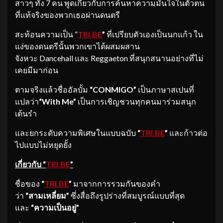
สาวๆ ทั้ง 7 คน พูดเกี่ยวกับการค้นหาความมั่นใจในตัวตน
ที่แท้จริงของพวกเธอผ่านดนตรี
สะท้อนความเป็น “
TRI.BE
”
ที่เปรียบตัวเองเป็นนกแก้ว ใน
แง่ของดนตรีนั้นพวกเขาได้ผสมผสาน
จังหวะ Dancehall และ Reggaeton ที่สนุกสนานอย่างที่ไม่
เคยมีมาก่อน
ตามจริงแล้วชื่ออัลบั้ม
“CONMIGO”
เป็นภาษาสเปนที่
แปลว่า
“With Me”
เป็นการเชิญชวนทุกคนมาร่วมสนุก
เต้นรำ
และยกระดับความพิเศษในแบบฉบับ
“
TRI.BE
”
และก้าวต่อ
ไปแบบไม่หยุดยั้ง
เกี่ยวกับ
“
TRI.BE
”
ชื่อของ
“
TRI.BE
”
มาจากการรวมกันของคำ
ว่า
“สามเหลี่ยม”
ซึ่งสื่อถึงรูปร่างที่สมบูรณ์แบบที่สุด
และ
“ความเป็นอยู่”