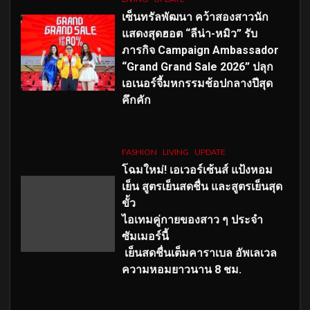
เซ็นทรัลพัฒนา คว้าสองสาวนัก
แสดงสุดฮอต “ลีน่า-หมิว” รับ
ภารกิจ Campaign Ambassador
“Grand Grand Sale 2026” ปลุก
เอเนอร์จี้มหกรรมช้อปกลางปีสุด
คึกคัก
FASHION
LIVING
UPDATE
โฉมใหม่
! เอเวอร์เซ้นส์ แป้งหอม
เย็น สูตรเย็นสดชื่น และสูตรเย็นสุด
ขั้ว
ไอเทมคู่กายของสาว ๆ ประจำ
ซัมเมอร์นี้
เย็นสดชื่นเต็มคาราเบล อัพเลเวล
ความหอมยาวนาน
8
ชม.