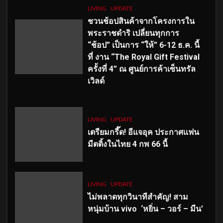
LIVING
UPDATE
ชวนช้อปสินค้าจากโครงการใน
พระราชดำริ เปลี่ยนทุกการ
“ช้อป” เป็นการ “ให้” 6-12 ธ.ค. นี้
ที่ งาน “The Royal Gift Festival
ครั้งที่ 4” ณ ศูนย์การค้าเซ็นทรัล
เวิลด์
LIVING
UPDATE
เตรียมกรี๊ด! อีแจอุค ประกาศแฟน
มีตติ้งในไทย 4 กพ 66 นี้
LIVING
UPDATE
ไม่พลาดทุกวินาทีสำคัญ
! สาม
หนุ่มบ้าน vivo ‘หยิ่น – วอร์ – มีน’