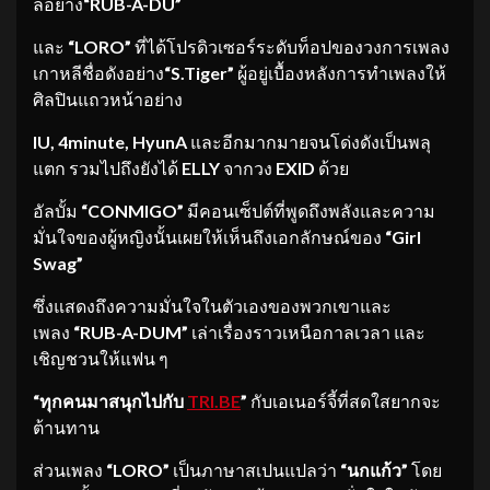
ลอย่าง
“RUB-A-DU”
และ
“
LORO”
ที่ได้โปรดิวเซอร์ระดับท็อปของวงการเพลง
เกาหลีชื่อดังอย่าง
“S.Tiger”
ผู้อยู่เบื้องหลังการทำเพลงให้
ศิลปินแถวหน้าอย่าง
IU, 4minute, HyunA
และอีกมากมายจนโด่งดังเป็นพลุ
แตก รวมไปถึงยังได้
ELLY
จากวง
EXID
ด้วย
อัลบั้ม
“CONMIGO”
มีคอนเซ็ปต์ที่พูดถึงพลังและความ
มั่นใจของผู้หญิงนั้นเผยให้เห็นถึงเอกลักษณ์ของ
“
Girl
Swag”
ซึ่งแสดงถึงความมั่นใจในตัวเองของพวกเขาและ
เพลง
“
RUB-A-DUM”
เล่าเรื่องราวเหนือกาลเวลา และ
เชิญชวนให้แฟน ๆ
“ทุกคนมาสนุกไปกับ
TRI.BE
”
กับเอเนอร์จี้ที่สดใสยากจะ
ต้านทาน
ส่วนเพลง
“LORO”
เป็นภาษาสเปนแปลว่า
“นกแก้ว”
โดย