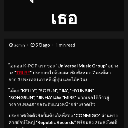
เธอ
5 ปี ago
admin
1 min read
ไอดอล K-POP แรกของ “
Universal Music Group”
อย่าง
วง
“
TRI.BE
”
ประกอบไปด้วยสมาชิกทั้งหมด 7 คนที่มา
จาก 3 ประเทศ (เกาหลี ญี่ปุ่น และไต้หวัน)
ได้แก่
“
KELLY”, “SOEUN”, “JIA”, “HYUNBIN”,
“SONGSUN”, “JINHA” และ “MIRE”
พวกเธอได้ก้าวสู่
วงการเพลงสากลระดับแนวหน้าอย่างรวดเร็ว
ประกาศเปิดตัวอัลบั้มซิงเกิลที่สอง
“CONMIGO”
ผ่านทาง
ค่ายยักษ์ใหญ่
“Republic Records”
พร้อมส่ง 2 เพลงไตเติ้