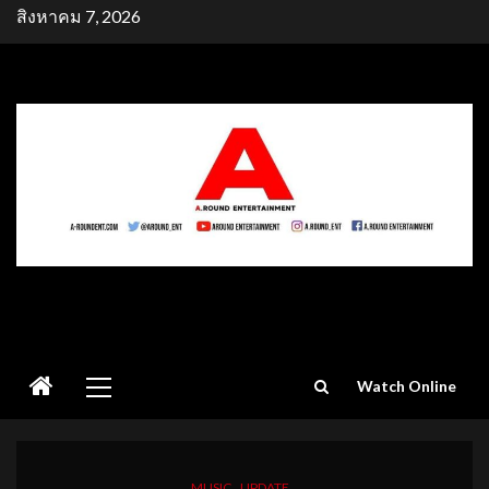
Skip
สิงหาคม 7, 2026
to
content
Primary
Watch Online
Menu
MUSIC
UPDATE