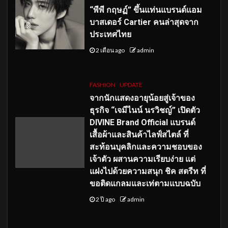
“พีพี กฤษฏ์” ขึ้นแท่นแบรนด์แอม
บาสเดอร์ Cartier คนล่าสุดจาก
ประเทศไทย
2 เดือน ago
admin
FASHION
UPDATE
จากนักแสดงอายุน้อยสู่เจ้าของ
ธุรกิจ “เจมีไนน์ นรวิชญ์” เปิดตัว
DIVINE Brand Official แบรนด์
เสื้อผ้าและสินค้าไลฟ์สไตล์ ที่
สะท้อนบุคลิกและความชอบของ
เจ้าตัว ผสานความเรียบง่าย แต่
แฝงไปด้วยความสนุก ชิค สตรีท ที่
ขอติดแกลมและเท่ตามแบบฉบับ
2 ปี ago
admin