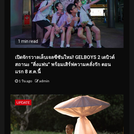
1 min read
เปิดจักรวาลเล็บเจลซีซันใหม่! GELBOYS 2 เดบิวต์
สถานะ “ติ่งแฟน” พร้อมเสิร์ฟความคลั่งรัก ตอน
แรก 8 ส.ค.นี้
1 วัน ago
admin
UPDATE