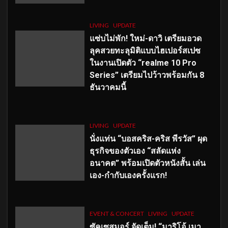
LIVING
UPDATE
แซ่บไม่พัก! ใหม่-ดาวิ เตรียมอวด
ลุคสวยทะลุมิติแบบไฮเปอร์สเปซ
ในงานเปิดตัว “realme 10 Pro
Series” เตรียมไปว้าวพร้อมกัน 8
ธันวาคมนี้
LIVING
UPDATE
นั่งแท่น “บอสคริส-คริส พีรวัส” ผุด
ธุรกิจของตัวเอง “สลัดแห่ง
อนาคต” พร้อมเปิดตัวหนังสั้น เล่น
เอง-กำกับเองครั้งแรก!
EVENT & CONCERT
LIVING
UPDATE
ซัคเซสมอร์ จัดเต็ม
!
“มาริโอ้ เมา