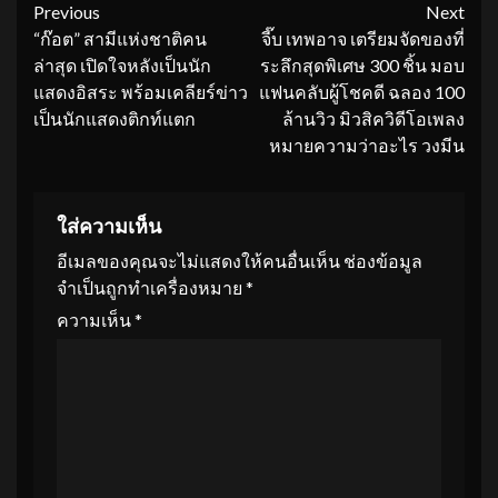
Continue
Previous
Next
“ก๊อต” สามีแห่งชาติคน
จี๊บ เทพอาจ เตรียมจัดของที่
Reading
ล่าสุด เปิดใจหลังเป็นนัก
ระลึกสุดพิเศษ 300 ชิ้น มอบ
แสดงอิสระ พร้อมเคลียร์ข่าว
แฟนคลับผู้โชคดี ฉลอง 100
เป็นนักแสดงติกท์แตก
ล้านวิว มิวสิควิดีโอเพลง
หมายความว่าอะไร วงมีน
ใส่ความเห็น
อีเมลของคุณจะไม่แสดงให้คนอื่นเห็น
ช่องข้อมูล
จำเป็นถูกทำเครื่องหมาย
*
ความเห็น
*