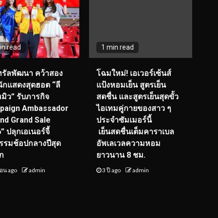
in read
1 min read
ทรัลพัฒนา คว้าสอง
โฉมใหม่
! เอเวอร์เซ้นส์
ักแสดงสุดฮอต “ลี
แป้งหอมเย็น สูตรเย็น
หมิว” รับภารกิจ
สดชื่น และสูตรเย็นสุดขั้ว
paign Ambassador
ไอเทมคู่กายของสาว ๆ
nd Grand Sale
ประจำซัมเมอร์นี้
 ปลุกเอเนอร์จี้
เย็นสดชื่นเต็มคาราเบล
รมช้อปกลางปีสุด
อัพเลเวลความหอม
ัก
ยาวนาน
8
ชม.
ือน ago
admin
3 ปี ago
admin