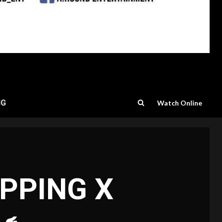
NG
Watch Online
HOPPING X