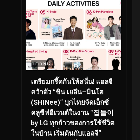
1 min read
เตรียมกรี๊ดกันให้สนั่น! แอลจี
คว้าตัว “ชิน เยอึน–มินโฮ
(SHINee)” บุกไทยจัดเอ็กซ์
คลูซีฟอีเวนต์ในงาน “집들이
by LG ทุกก้าวของการใช้ชีวิต
ในบ้าน เริ่มต้นกับแอลจี”