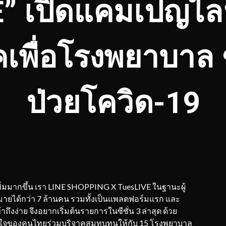
” เปิดแคมเปญไล
เพื่อโรงพยาบาล ช
ป่วยโควิด-19
่มมากขึ้น เรา LINE SHOPPING X TuesLIVE ในฐานะผู้
หมายได้กว่า 7 ล้านคน รวมทั้งเป็นแพลตฟอร์มแรก และ
ข้าถึงง่าย จึงอยากเริ่มต้นรายการในซีซั่น 3 ล่าสุด ด้วย
้ำใจของคนไทยร่วมบริจาคสมทบทุนให้กับ 15 โรงพยาบาล