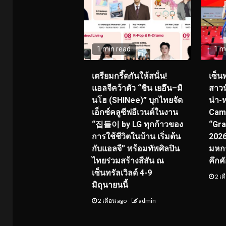
1 min read
1 m
เตรียมกรี๊ดกันให้สนั่น!
เซ็น
แอลจีคว้าตัว “ชิน เยอึน–มิ
สาวน
นโฮ (SHINee)” บุกไทยจัด
น่า-
เอ็กซ์คลูซีฟอีเวนต์ในงาน
Cam
“집들이 by LG ทุกก้าวของ
“Gra
การใช้ชีวิตในบ้าน เริ่มต้น
2026”
กับแอลจี” พร้อมทัพศิลปิน
มหกร
ไทยร่วมสร้างสีสัน ณ
คึกค
เซ็นทรัลเวิลด์ 4-9
2 เด
มิถุนายนนี้
2 เดือน ago
admin