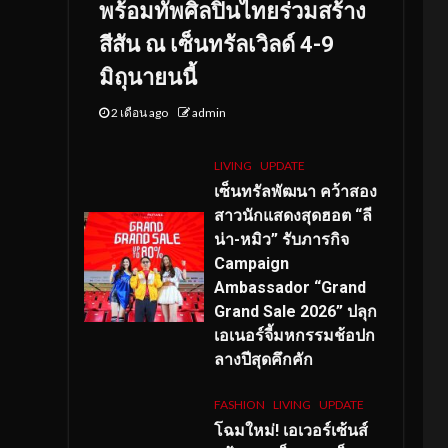
พร้อมทัพศิลปินไทยร่วมสร้าง
สีสัน ณ เซ็นทรัลเวิลด์ 4-9
มิถุนายนนี้
2 เดือน ago
admin
LIVING
UPDATE
เซ็นทรัลพัฒนา คว้าสอง
สาวนักแสดงสุดฮอต “ลี
น่า-หมิว” รับภารกิจ
Campaign
Ambassador “Grand
Grand Sale 2026” ปลุก
เอเนอร์จี้มหกรรมช้อปก
ลางปีสุดคึกคัก
FASHION
LIVING
UPDATE
โฉมใหม่
! เอเวอร์เซ้นส์