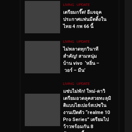
LIVING
UPDATE
เตรียมกรี๊ด! อีแจอุค
ประกาศแฟนมีตติ้งใน
ไทย 4 กพ 66 นี้
LIVING
UPDATE
ไม่พลาดทุกวินาที
สำคัญ
! สามหนุ่ม
บ้าน vivo ‘หยิ่น –
วอร์ – มีน’
LIVING
UPDATE
แซ่บไม่พัก! ใหม่-ดาวิ
เตรียมอวดลุคสวยทะลุมิ
ติแบบไฮเปอร์สเปซใน
งานเปิดตัว “realme 10
Pro Series” เตรียมไป
ว้าวพร้อมกัน 8