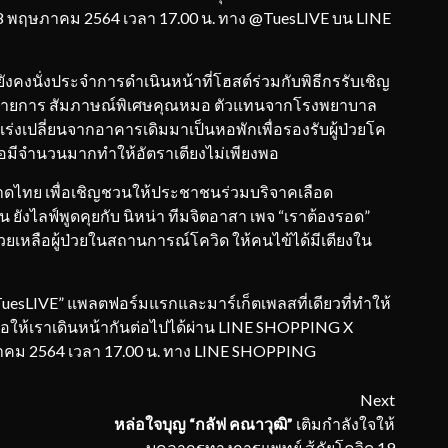
 18 พฤษภาคม 2564 เวลา 17.00 น. ทาง @TuesLIVE บน LINE
 ยังคงนั่งประจำการดำเนินหน้าที่โฮสต์ร่วมกับพิธีกรรับเชิญ
รายการ สัมภาษณ์พิเศษคุณหมอ ตัวแทนจากโรงพยาบาล
ร่งเปลี่ยนจากอาคารเดิมมาเป็นหอพักเพื่อรองรับผู้ป่วยโค
ื้อมีจำนวนมากทำให้อัตราเตียงไม่เพียงพอ
ไทย เพื่อเชิญชวนให้ประชาชนร่วมบริจาคเลือด
ังไลฟ์พูดคุยกับ นิหน่า ทีมจิตอาสา เพจ “เราต้องรอด”
เหลือผู้ป่วยในสถานการณ์โควิด ให้คนไข้ได้มีเตียงใน
TuesLIVE” แพลตฟอร์มแรกและมาร์เก็ตเพลสที่เดียวที่ทำให้
 เพื่อให้เราเดินหน้ากันต่อไปได้ผ่าน LINE SHOPPING X
ภาคม 2564 เวลา 17.00 น. ทาง LINE SHOPPING
Next
หล่อใจบุญ
“กลัฟ คณาวุฒิ”
เติมกำลังใจให้
บุคลากรทางการแพทย์ สู้ภัยโควิด 19