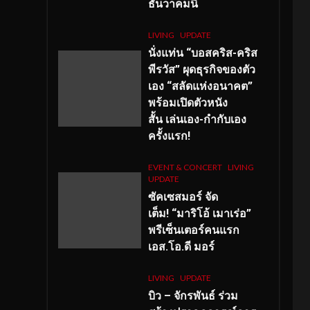
ธันวาคมนี้
LIVING
UPDATE
นั่งแท่น “บอสคริส-คริส
พีรวัส” ผุดธุรกิจของตัว
เอง “สลัดแห่งอนาคต”
พร้อมเปิดตัวหนัง
สั้น เล่นเอง-กำกับเอง
ครั้งแรก!
EVENT & CONCERT
LIVING
UPDATE
ซัคเซสมอร์ จัด
เต็ม
!
“มาริโอ้ เมาเร่อ”
พรีเซ็นเตอร์คนแรก
เอส
.โอ.ดี มอร์
LIVING
UPDATE
บิว – จักรพันธ์ ร่วม