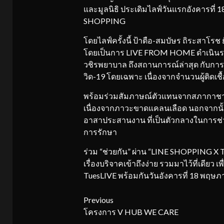
และมูลนิธิ ประเดิมไลฟ์วันแรกอังคารที่
SHOPPING
โดยไลฟ์ครั้งนี้ ป้าตือ-สมบัษร ถิระสาโรช
โดยเป็นการ LIVE FROM HOME ดำเนิน
วชิรพยาบาล ถึงสถานการณ์ล่าสุด กับการเ
วิด-19 โดยเฉพาะ เนื่องจากจำนวนผู้ติดเช
พร้อมร่วมสัมภาษณ์ตัวแทนจากสภากาชาด
เนื่องจากภาวะขาดแคลนเลือด นอกจากนั้น ย
อาสาประสานงาน ที่เป็นตัวกลางในการช่วย
การรักษา
ร่วม “ช่วยกัน” ผ่าน “LINE SHOPPING X 
เรื่องบริจาคเข้าถึงง่าย รวมมาไว้ที่เดียว
TuesLIVE พร้อมกันวันอังคารที่ 18 พฤษ
Continue
Previous
โครงการ V HUB WE CARE
Reading