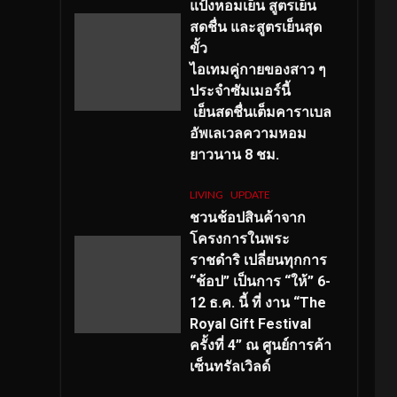
แป้งหอมเย็น สูตรเย็น
สดชื่น และสูตรเย็นสุด
ขั้ว
ไอเทมคู่กายของสาว ๆ
ประจำซัมเมอร์นี้
เย็นสดชื่นเต็มคาราเบล
อัพเลเวลความหอม
ยาวนาน
8
ชม.
LIVING
UPDATE
ชวนช้อปสินค้าจาก
โครงการในพระ
ราชดำริ เปลี่ยนทุกการ
“ช้อป” เป็นการ “ให้” 6-
12 ธ.ค. นี้ ที่ งาน “The
Royal Gift Festival
ครั้งที่ 4” ณ ศูนย์การค้า
เซ็นทรัลเวิลด์