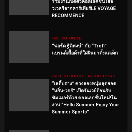
ร่วมงานเปิดตัวคอลเลคชั่นไฮจิ
วเวลรีจากคาร์เทียร์LE VOYAGE
RECOMMENCÉ
FASHION
UPDATE
“ฟอร์ด ฐิติพงษ์” กับ “Trofi”
แบรนด์เสื้อผ้าที่ใฝ่ฝันมาตั้งแต่เด็ก
EVENT & CONCERT
FASHION
UPDATE
“เลดี้ปราง” ควงสองหนุ่มสุดฮอต
“หยิ่น-วอร์” เปิดรันเวย์ต้อนรับ
ซัมเมอร์ด้วย คอลเลกชั่นใหม่!ใน
งาน “Hello Summer Enjoy Your
Summer Sports”