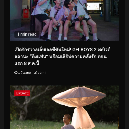
1 min read
เปิดจักรวาลเล็บเจลซีซันใหม่! GELBOYS 2 เดบิวต์
สถานะ “ติ่งแฟน” พร้อมเสิร์ฟความคลั่งรัก ตอน
แรก 8 ส.ค.นี้
1 วัน ago
admin
UPDATE