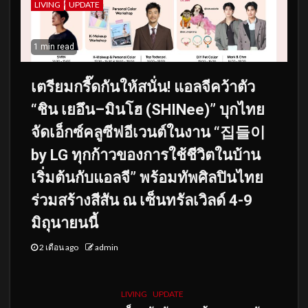
LIVING
UPDATE
1 min read
เตรียมกรี๊ดกันให้สนั่น! แอลจีคว้าตัว
“ชิน เยอึน–มินโฮ (SHINee)” บุกไทย
จัดเอ็กซ์คลูซีฟอีเวนต์ในงาน “집들이
by LG ทุกก้าวของการใช้ชีวิตในบ้าน
เริ่มต้นกับแอลจี” พร้อมทัพศิลปินไทย
ร่วมสร้างสีสัน ณ เซ็นทรัลเวิลด์ 4-9
มิถุนายนนี้
2 เดือน ago
admin
LIVING
UPDATE