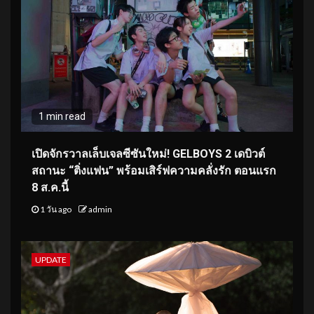
1 min read
เปิดจักรวาลเล็บเจลซีซันใหม่! GELBOYS 2 เดบิวต์
สถานะ “ติ่งแฟน” พร้อมเสิร์ฟความคลั่งรัก ตอนแรก
8 ส.ค.นี้
1 วัน ago
admin
UPDATE