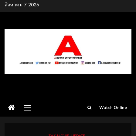
Skip
สิงหาคม 7, 2026
to
content
Primary
Watch Online
Menu
TV & MOVIE
UPDATE