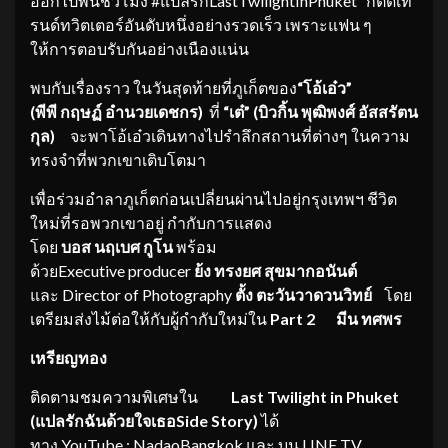
ออกไปพ้นชั่วโมง #แปลรักLastTwilightInPhuket ก็ติดเท
รนด์ทวิตเตอร์อันดับหนึ่งอย่างรวดเร็ว เพราะแฟน ๆ
ให้การตอบรับกันอย่างเนืองแน่น
พบกับเรื่องราว ในวันสุดท้ายที่ภูเก็ตของ
“
โอ้
เอ๋
ว
”
(
พีพี
กฤษฏ์
อำนวยเดชกร
)
ที่
“
เต
” (
บิวก
ิ้น
พุฒิพงศ์
อัสส
รัตน
กุล
)
จะพาโอ้เอ๋วเดินทางไปรำลึกสถานที่ต่างๆ ในความ
ทรงจำที่พวกเขาเติบโตมา
เพื่อร่วมอำลาภูเก็ตก่อนเปลี่ยนผ่านไปอยู่กรุงเทพฯ ชีวิต
ใหม่ที่รอพวกเขาอยู่ กำกับการแสดง
โดย
บอส
นฤเบศ
กูโน
พร้อม
ด้วยExecutive producer
ย้ง
ทรงยศ
สุขมากอนันต์
และ Director of Photography
ตั้ง
ตะวันวาด
วนวิทย์
โดย
เตรียมส่งไม้ต่อให้กับผู้กำกับใหม่ใน
Part 2
มีน
ทศพร
เหรียญทอง
ติดตามชมความพิเศษใน
Last Twilight in Phuket
(
แปลรักฉันด้วยใจเธอ
Side Story)
ได้
ทาง YouTube : NadaoBangkok และ บน LINE TV