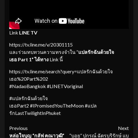
Link
LINE TV
https://tv.line.me/v/20301115
และร่วมทบทวนความทรงจำใน “
แปลรักฉันด้วยใจ
เธอ
Part 1
”
ได้ทาง
Link นี้
https://tv.line.me/search?query=แปลรักฉันด้วยใจ
เธอ%20Part%202
#NadaoBangkok #LINETVoriginal
#แปลรักฉันด้วยใจ
เธอPart2 #IPromisedYouTheMoon #แปล
รักLastTwilightInPhuket
Continue
Previous
Next
หล่อใจบุญ
“กลัฟ คณาวุฒิ”
“บอย” ปกรณ์ ฉัตรบริรักษ์ แบ