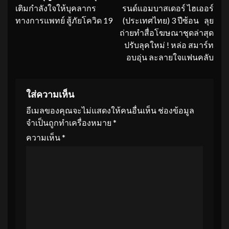
Reading
เติมกำลังใจให้บุคลากร
รนด์แอมบาสเดอร์ ไฮเออร์
ทางการแพทย์ สู้ภัยโควิด 19
(ประเทศไทย) 3 ปีซ้อน ลุย
ถ่ายทำสื่อโฆษณาชุดล่าสุด
ปรับลุคใหม่ ! หล่อ สมาร์ท
อบอุ่น ละลายใจแฟนคลับ
ใส่ความเห็น
อีเมลของคุณจะไม่แสดงให้คนอื่นเห็น
ช่องข้อมูล
จำเป็นถูกทำเครื่องหมาย
*
ความเห็น
*