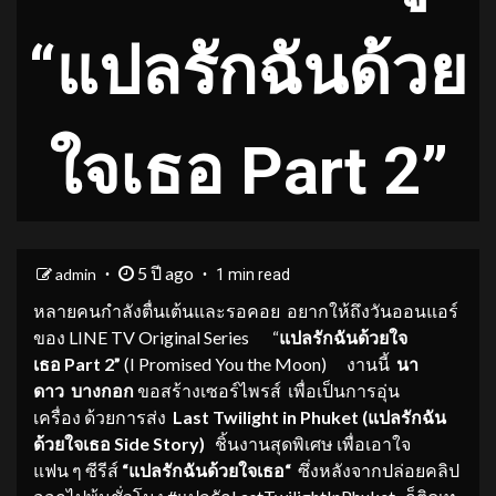
“แปลรักฉันด้วย
ใจเธอ Part 2”
5 ปี ago
admin
1 min read
หลายคนกำลังตื่นเต้นและรอคอย อยากให้ถึงวันออนแอร์
ของ LINE TV Original Series “
แปลรักฉันด้วยใจ
เธอ
Part 2
”
(I Promised You the Moon) งานนี้
นา
ดาว
บางกอก
ขอสร้างเซอร์ไพรส์ เพื่อเป็นการอุ่น
เครื่อง ด้วยการส่ง
Last Twilight in Phuket (
แปลรักฉัน
ด้วยใจเธอ
Side Story)
ชิ้นงานสุดพิเศษ เพื่อเอาใจ
แฟน ๆ ซีรีส์
“
แปลรักฉันด้วยใจเธอ
“
ซึ่งหลังจากปล่อยคลิป