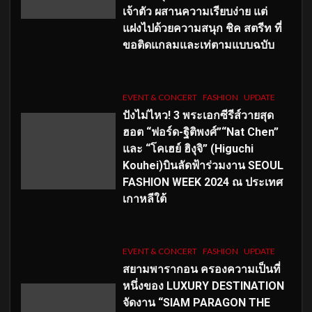
เจ้าตัว ผสานความเรียบง่าย แต่
แฝงไปด้วยความสนุก ชิค สตรีท ที่
ขอติดแกลมและเท่ตามแบบฉบับ
EVENT & CONCERT
FASHION
UPDATE
ปังไม่ไหว! 3 พระเอกซีรีส์วายสุด
ฮอต “ฟอร์ด-ฐิติพงศ์”“Nat Chen”
และ “โคเฮย์ ฮิงุจิ” (Higuchi
Kouhei)บินลัดฟ้าร่วมงาน SEOUL
FASHION WEEK 2024 ณ ประเทศ
เกาหลีใต้
EVENT & CONCERT
FASHION
UPDATE
สยามพารากอน ครองความเป็นที่
หนึ่งของ LUXURY DESTINATION
จัดงาน “SIAM PARAGON THE