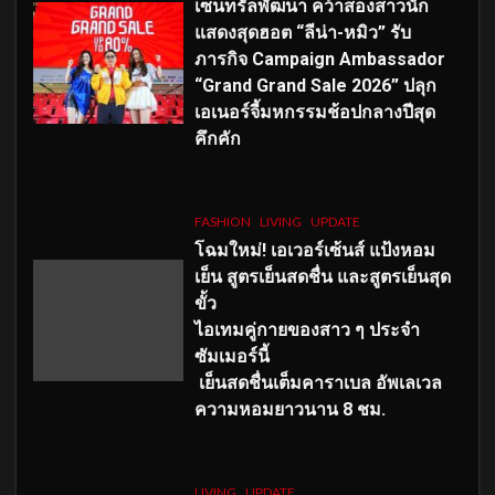
เซ็นทรัลพัฒนา คว้าสองสาวนัก
แสดงสุดฮอต “ลีน่า-หมิว” รับ
ภารกิจ Campaign Ambassador
“Grand Grand Sale 2026” ปลุก
เอเนอร์จี้มหกรรมช้อปกลางปีสุด
คึกคัก
FASHION
LIVING
UPDATE
โฉมใหม่
! เอเวอร์เซ้นส์ แป้งหอม
เย็น สูตรเย็นสดชื่น และสูตรเย็นสุด
ขั้ว
ไอเทมคู่กายของสาว ๆ ประจำ
ซัมเมอร์นี้
เย็นสดชื่นเต็มคาราเบล อัพเลเวล
ความหอมยาวนาน
8
ชม.
LIVING
UPDATE