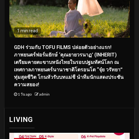
1 min read
GDH ร่วมกับ TOFU FILMS ปล่อยตัวอย่างแรก!
ภาพยนตร์ฟอร์มยักษ์ ‘คุณยายวรนาฏ’ (INHERIT)
เตรียมคายตะขาบหนังไทยในรอบปฐมทัศน์โลก ณ
เทศกาลภาพยนตร์นานาชาติโตรอนโต “จุ๋ย วรัทยา”
ทุ่มสุดชีวิต โกนหัวรับบทแม่ชี นำทีมนักแสดงประชัน
ความสยอง!
1 วัน ago
admin
LIVING