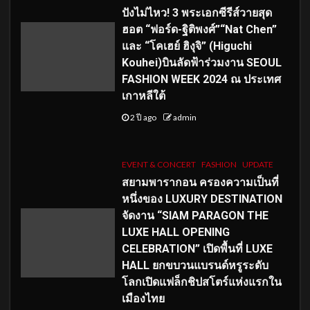
ปังไม่ไหว! 3 พระเอกซีรีส์วายสุด
ฮอต “ฟอร์ด-ฐิติพงศ์”“Nat Chen”
และ “โคเฮย์ ฮิงุจิ” (Higuchi
Kouhei)บินลัดฟ้าร่วมงาน SEOUL
FASHION WEEK 2024 ณ ประเทศ
เกาหลีใต้
2 ปี ago
admin
EVENT & CONCERT
FASHION
UPDATE
สยามพารากอน ครองความเป็นที่
หนึ่งของ LUXURY DESTINATION
จัดงาน “SIAM PARAGON THE
LUXE HALL OPENING
CELEBRATION” เปิดพื้นที่ LUXE
HALL ยกขบวนแบรนด์หรูระดับ
โลกเปิดแฟล็กชิปสโตร์แห่งแรกใน
เมืองไทย