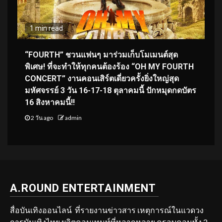
1 min read
“FOURTH” ชวนแฟนๆ มาร่วมเก็บโมเมนต์สุด
พิเศษ! ที่จะทำให้ทุกคนต้องร้อง “OH MY FOURTH
CONCERT” งานคอนเสิร์ตเดี่ยวครั้งยิ่งใหญ่สุด
มหัศจรรย์ 3 วัน 16-17-18 ตุลาคมนี้ ปักหมุดกดบัตร
16 สิงหาคมนี้!!
2 วัน ago
admin
A.ROUND ENTERTAINMENT
สื่อบันเทิงออนไลน์ ที่รายงานข่าวสาร เหตุการณ์ในแวดวง
การบันเทิงไทย ผลิตคอนเทนท์ที่หลากหลาย ครอบคลุมทั้ง 2