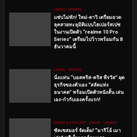
LIVING
UPDATE
แซ่บไม่พัก! ใหม่-ดาวิ เตรียมอวด
ลุคสวยทะลุมิติแบบไฮเปอร์สเปซ
ในงานเปิดตัว “realme 10 Pro
Series” เตรียมไปว้าวพร้อมกัน 8
ธันวาคมนี้
LIVING
UPDATE
นั่งแท่น “บอสคริส-คริส พีรวัส” ผุด
ธุรกิจของตัวเอง “สลัดแห่ง
อนาคต” พร้อมเปิดตัวหนังสั้น เล่น
เอง-กำกับเองครั้งแรก!
EVENT & CONCERT
LIVING
UPDATE
ซัคเซสมอร์ จัดเต็ม
!
“มาริโอ้ เมา