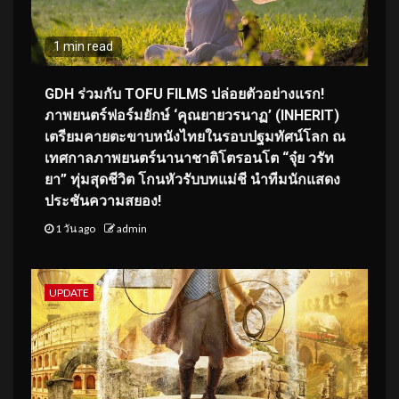
1 min read
GDH ร่วมกับ TOFU FILMS ปล่อยตัวอย่างแรก!
ภาพยนตร์ฟอร์มยักษ์ ‘คุณยายวรนาฏ’ (INHERIT)
เตรียมคายตะขาบหนังไทยในรอบปฐมทัศน์โลก ณ
เทศกาลภาพยนตร์นานาชาติโตรอนโต “จุ๋ย วรัท
ยา” ทุ่มสุดชีวิต โกนหัวรับบทแม่ชี นำทีมนักแสดง
ประชันความสยอง!
1 วัน ago
admin
UPDATE