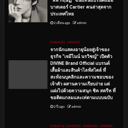
“พีพี กฤษฏ์” ขึ้นแท่นแบรนด์แอม
บาสเดอร์ Cartier คนล่าสุดจาก
ประเทศไทย
2 เดือน ago
admin
FASHION
UPDATE
จากนักแสดงอายุน้อยสู่เจ้าของ
ธุรกิจ “เจมีไนน์ นรวิชญ์” เปิดตัว
DIVINE Brand Official แบรนด์
เสื้อผ้าและสินค้าไลฟ์สไตล์ ที่
สะท้อนบุคลิกและความชอบของ
เจ้าตัว ผสานความเรียบง่าย แต่
แฝงไปด้วยความสนุก ชิค สตรีท ที่
ขอติดแกลมและเท่ตามแบบฉบับ
2 ปี ago
admin
EVENT & CONCERT
FASHION
UPDATE