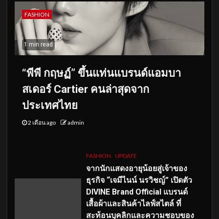
FASHION
1 min read
“พีพี กฤษฏ์” ขึ้นแท่นแบรนด์แอมบา
สเดอร์ Cartier คนล่าสุดจาก
ประเทศไทย
2 เดือน ago
admin
FASHION
UPDATE
จากนักแสดงอายุน้อยสู่เจ้าของ
ธุรกิจ “เจมีไนน์ นรวิชญ์” เปิดตัว
DIVINE Brand Official แบรนด์
เสื้อผ้าและสินค้าไลฟ์สไตล์ ที่
สะท้อนบุคลิกและความชอบของ